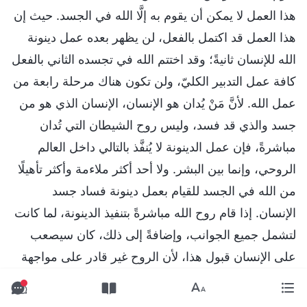
هذا العمل لا يمكن أن يقوم به إلَّا الله في الجسد. حيث إن
هذا العمل قد اكتمل بالفعل، لن يظهر بعده عمل دينونة
الله للإنسان ثانيةً؛ وقد اختتم الله في تجسده الثاني بالفعل
كافة عمل التدبير الكليّ، ولن تكون هناك مرحلة رابعة من
عمل الله. لأنَّ مَنْ يُدان هو الإنسان، الإنسان الذي هو من
جسد والذي قد فسد، وليس روح الشيطان التي تُدان
مباشرةً، فإن عمل الدينونة لا يُنفَّذ بالتالي داخل العالم
الروحي، وإنما بين البشر. ولا أحد أكثر ملاءمة وأكثر تأهيلًا
من الله في الجسد للقيام بعمل دينونة فساد جسد
الإنسان. إذا قام روح الله مباشرةً بتنفيذ الدينونة، لما كانت
لتشمل جميع الجوانب، وإضافةً إلى ذلك، كان سيصعب
على الإنسان قبول هذا، لأن الروح غير قادر على مواجهة
الإنسان وجهًا لوجه. وفي ضوء هذه النقطة وحدها، ما كانت
التأثيرات لتكون فورية، وكان الإنسان ليكون أقل قدرة