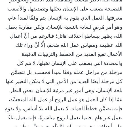
الفصيحة يصعب على الإنسان تخيّلها وتصديقها، والأصعب
معرفتها. العمل الذي يقوم به الإنسان يتم وفقًا لمبدأ عام،
وهو أمر مُرضٍ للغاية بالنسبة للإنسان. ولكن مقارنةً بعمل
الله، يظهر ببساطةٍ اختلاف هائل؛ فبالرغم من أنَّ أعمال
الله عظيمة ومقياس عمل الله ضخم، إلَّا أنَّ وراء تلك
الأعمال تقبع العديد من الخطط والترتيبات الدقيقة
والمحددة التي يصعب على الإنسان تخيلها. لا تتم كل
مرحلة من مراحل عمله وفقًا لمبدأ فحسب، بل تتضمَّن
كل مرحلة أيضًا العديد من الأمور التي لا يمكن التعبير عنها
بلغة الإنسان، وهي أمور غير مرئية للإنسان. بغض النظر
عمّا إذا كان العمل هو عمل الروح أو عمل الله المتجسِّد،
فإنه يتضمَّن خططًا لعمله. لا يعمل الله بلا أساس، ولا يقوم
بعمل غير هام. حينما يعمل الروح مباشرةً، فإنه يعمل بناءً
على أهدافه، وحين يصير إنسانًا (أي حين يغيِّر مظهره