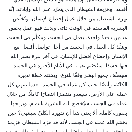
أُفسد، وهزيمة الشيطان الذي يتمرَّد على الله وإبادته. إنَّه
يهزم الشيطان من خلال عمل إخضاع الإنسان، ويُخلّص
البشرية الفاسدة في الوقت ذاته. وبذلك فهو عمل يحقق
هدفين دفعةً واحدة. يعمل في الجسد، ويتكلَّم في الجسد،
وينفِّذ كل العمل في الجسد من أجل تواصل أفضل مع
الإنسان وإخضاع أفضل للإنسان. في آخر مرة يصير الله
فيها جسدًا، سيُختَتم عمله في الأيام الأخيرة في الجسد.
سيصنِّف جميع البشر وفقًا للنوع، ويختتم خطة تدبيره
الكليَّة، وأيضًا يختتم كل عمله في الجسد. بعدما ينتهي كل
عمله على الأرض، سيغدو منتصرًا انتصارًا كاملًا. من خلال
عمله في الجسد، سيُخضع الله البشرية بالتمام، ويربحها
بصورة كاملة. ألا يعني هذا أن تدبيره الكليّ سينتهي؟ حين
يختتم الله عمله في الجسد، لأنه قد هزم الشيطان هزيمة
ساحقة وصار بالفعل ظافرًا، لن يكون لدى الشيطان فرصة