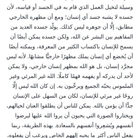
وسيلة لتخيل العمل الذي قام به في الجسد أو قياسه، لأن
جسده لا يشبه جسد أي إنسان؛ ومع أن مظهره الخارجي
مطابق، إلَّا أن جوهره ليس كذلك. يولّد جسده العديد من
المفاهيم بين البشر عن الله، ولكن جسده يمكن أيضًا أن
يسمح للإنسان باكتساب الكثير من المعرفة، ويمكنه أيضًا
أن يُخضع أي إنسان يملك مظهرًا خارجيًّا مشابهًا. لأنه ليس
مجرَّد إنسان، بل هو الله بمظهر إنسان خارجي، ولا يمكن
لأحد أن يدركه أو يفهمه فهمًا كاملًا. الله غير المرئي وغير
الملموس يحبّه الجميع ويرحِّبون به. إن كان الله ليس إلَّا
روحًا غير مرئي للإنسان، لكان من السهل على الإنسان
جدًّا أن يؤمن بالله. يمكن للناس أن يطلقوا العنان لخيالهم،
ويختاروا الصورة التي يحبون أن يروا الله عليها ليرضوا
أنفسهم ويُشعِروا أنفسهم بالسعادة. بهذه الطريقة، ربما
يفعل الناس أكثر ما يحبه إلههم الخاص ويرغب أن يفعلوه،