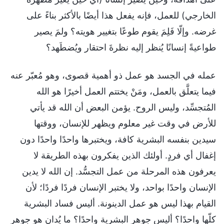
الخارجي) للعمل، فإنه يفعل هذا أيضًا بالأكثر بناءً على
غرضه. وإلّا فَلِمَ يقوم طوعًا بتغيير هويته؟ ولمَ يصير
طواعيةً إنسانًا يُنظر إليه نظرةَ احتقار ويُضطَهد؟
عمله في الجسد هو عمل ذو أهمية قصوى، وهو مُعبّر عنه
فيما يتعلَّق بالعمل، ومَنْ يختتم العمل أخيرًا هو الله
المُتجسِّد، وليس الروح. يؤمن البعض أن الله قد يأتي
للأرض في وقت غير معلوم ويظهر للإنسان، ووقتها
سيدين بنفسه البشرية كافة، ويختبرها واحدًا واحدًا دون
إغفال أي فردٍ. أولئك الذين يفكرون بهذه الطريقة لا
يعرفون هذه المرحلة من عمل التجسُّد. إن الله لا يدين
الإنسان واحدًا بواحد، ولا يختبر الإنسان فردًا فردًا؛ لأن
القيام بهذا ليس هو عمل الدينونة. أليس فساد البشرية
كلّها واحدًا؟ أليس جوهر البشرية واحدًا؟ ما يُدان هو جوهر