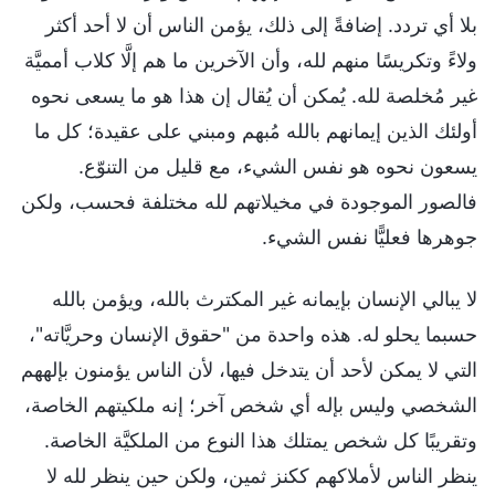
بلا أي تردد. إضافةً إلى ذلك، يؤمن الناس أن لا أحد أكثر
ولاءً وتكريسًا منهم لله، وأن الآخرين ما هم إلَّا كلاب أمميَّة
غير مُخلصة لله. يُمكن أن يُقال إن هذا هو ما يسعى نحوه
أولئك الذين إيمانهم بالله مُبهم ومبني على عقيدة؛ كل ما
يسعون نحوه هو نفس الشيء، مع قليل من التنوّع.
فالصور الموجودة في مخيلاتهم لله مختلفة فحسب، ولكن
جوهرها فعليًّا نفس الشيء.
لا يبالي الإنسان بإيمانه غير المكترث بالله، ويؤمن بالله
حسبما يحلو له. هذه واحدة من "حقوق الإنسان وحريَّاته"،
التي لا يمكن لأحد أن يتدخل فيها، لأن الناس يؤمنون بإلههم
الشخصي وليس بإله أي شخص آخر؛ إنه ملكيتهم الخاصة،
وتقريبًا كل شخص يمتلك هذا النوع من الملكيَّة الخاصة.
ينظر الناس لأملاكهم ككنز ثمين، ولكن حين ينظر لله لا