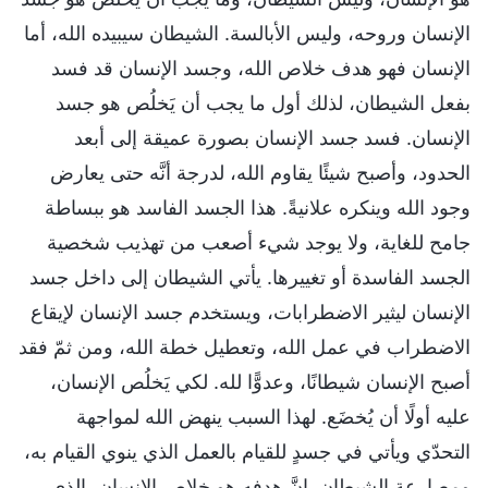
الإنسان وروحه، وليس الأبالسة. الشيطان سيبيده الله، أما
الإنسان فهو هدف خلاص الله، وجسد الإنسان قد فسد
بفعل الشيطان، لذلك أول ما يجب أن يَخلُص هو جسد
الإنسان. فسد جسد الإنسان بصورة عميقة إلى أبعد
الحدود، وأصبح شيئًا يقاوم الله، لدرجة أنَّه حتى يعارض
وجود الله وينكره علانيةً. هذا الجسد الفاسد هو ببساطة
جامح للغاية، ولا يوجد شيء أصعب من تهذيب شخصية
الجسد الفاسدة أو تغييرها. يأتي الشيطان إلى داخل جسد
الإنسان ليثير الاضطرابات، ويستخدم جسد الإنسان لإيقاع
الاضطراب في عمل الله، وتعطيل خطة الله، ومن ثمّ فقد
أصبح الإنسان شيطانًا، وعدوًّا لله. لكي يَخلُص الإنسان،
عليه أولًا أن يُخضَع. لهذا السبب ينهض الله لمواجهة
التحدّي ويأتي في جسدٍ للقيام بالعمل الذي ينوي القيام به،
ومصارعة الشيطان. إنَّ هدفه هو خلاص الإنسان، الذي