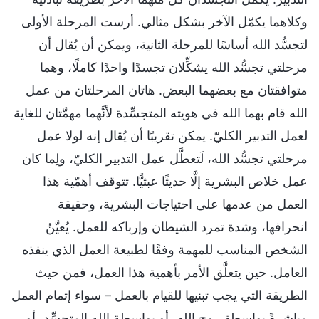
وكلاهما يكمّل الآخر بشكل مثالي. أرست المرحلة الأولى
لتجسُّد الله أساسًا للمرحلة الثانية، ويمكن أن يُقال أن
مرحلتي تجسُّد الله يشكِّلان تجسدًا واحدًا كاملًا، وهما
متوافقتان مع بعضهما البعض. هاتان المرحلتان من عمل
الله قام بهما الله في هويته المتجسِّدة لأنَّهما مهمَّتان للغاية
لعمل التدبير الكليّ. يمكن تقريبًا أن يُقال إنه لولا عمل
مرحلتي تجسُّد الله، لَتعطَّل عمل التدبير الكليّ، ولِما كان
عمل خلاص البشرية إلَّا حديثًا عبثيًّا. تتوقف أهمّية هذا
العمل من عدمها على احتياجات البشرية، وحقيقة
انحرافها، وشدة تمرد الشيطان وإرباكه للعمل. يُعيَّنُ
الشخص المناسب للمهمة وفقًا لطبيعة العمل الذي ينفذه
العامل. حين يتعلَّق الأمر بأهمية هذا العمل، فمن حيث
الطريقة التي يجب تبنيها للقيام بالعمل – سواء إتمام العمل
مباشرةً بواسطة روح الله، أو بواسطة الله المتجسِّد، أو