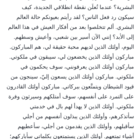
البشرية؟ عندما تُعلَن نقطة انطلاقي الجديدة، كيف
سيكون رد فعل الناس؟ لقد رأيتم بعيونكم حالة العالم
البشري. ألم تتخلصوا بعد من أفكار العيش في هذا العالم
إلى الأبد؟ إنني الآن أسير بين شعبي، وأعيش وسطهم.
اليوم، أولئك الذين لديهم محبة حقيقة لي، هم المباركون.
مباركون أولئك الذين يخضعون لي، سيبقون في ملكوتي.
مباركون أولئك الذين يعرفونني، سوف يحكمون في
ملكوتي. مباركون أولئك الذين يسعون إليّ، سينجون من
قيود الشيطان ويتمتَّعون ببركاتي. مباركون أولئك القادرون
على التمرد على أنفسهم، سوف أمتلكهم وسيرثون وفرة
ملكوتي. أولئك الذين لا يهدأ لهم بال في خدمتي
سأتذكرهم، وأولئك الذين يبذلون أنفسهم من أجلي
سأقبلهم، وأولئك الذين يقدمون من أجلي، سأعطيهم
أشياء تمتعهم. أولئك الذين يستمتعون بكلماتي سأباركهم؛