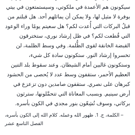
سيكونون هم الأعمدة في ملكوتي، وسيستمتعون في بيتي
بوفرة لا مثيل لها، ولا يمكن أن يماثلهم أحد. هل قبلتم من
قبلُ البركات التي أُعدت لكم؟ هل سعيتم يومًا وراء الوعود
التي قُطعت لكم؟ في ظل إرشاد نوري، ستخترقون
القبضة الخانقة لقوى الظُّلمة. وفي وسط الظلمة، لن
تخسروا إرشاد النور. ستكونون سادة كل شيء،
وستكونون غالبين أمام الشيطان. وعند سقوط بلد التنين
العظيم الأحمر، ستقفون وسط عدد لا يُحصى من الحشود
كبرهان على نصري. ستقفون صامدين دون تزعزع في
أرض سينيم. وبسبب المعاناة التي تتحمَّلونها، سترثون
بركاتي، وسوف تُشِعّون بنور مجدي في الكون بأسره.
– الكلمة، ج. 1. ظهور الله وعمله. كلام الله إلى الكون بأسره،
الفصل التاسع عشر