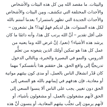
والبيئات. ما مقصد الله مِن كل هذه البيئات والأشخاص
والأحداث المختلفة التي تنكشف، ومِن البيئات والأشخاص
والأحداث الجديدة التي تظهر باستمرار؟ بعدما آمنتم بالله
لكل هذه السنوات، هل لديكم فهمٌ لهذا؟ هل تشعرون –
على أقل تقدير – أنَّ الله يرتب كل هذا، وأنه دائمًا ما كان
يرشد هذه الأشياء؟ (نعم). إنَّ غرض الله وما يعنيه من
عمل كل هذا هو تمكين أولئك الذين يتبعونه من تعلُّم
الدروس، والنمو في البصيرة والخبرة، وبالتالي الدخول
تدريجيًّا إلى واقع الحق. هل حققتم هذا بأنفسكم؟ مهما
كان قَدْر انشغال الناس بالعمل، أو مدى كون بيئتهم مواتية
أو معادية، فإن هدفهم في إيمانهم بالله هو السعي إلى
الحق دون تغيير. يجب على الناس ألا ينسوا السعي إلى
الحق لأنهم مشغولون بالعمل، أو مشغولون بأشياء، أو
لأنهم يرمون إلى تجنُّب بيئتهم المعادية، أو ينسون أنَّ هذه