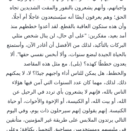
واجباتهم، وأنهم يشعرون بالنفور والمقت الشديدين تجاه
الحق؛ وهم يعرفون أيضًا أنه سيُستبعدون عاجلًا أم آجلًا،
وأن هذه ستكون العاقبة بالقطع. لقد أعدوا خططهم منذ
أمد بعيد، مفكرين: "على أي حال، لن ينال شخص مثلي
البركات بالتأكيد، لذلك من الأفضل أن أغادر الآن، وأستمتع
بالحياة الجيدة لبضع سنوات، وألا أبخس نفسي حقها". ألا
يعدون خططًا كهذه؟ (بلى). مع مثل هذه المقاصد
والخطط، هل يمكن للناس أداء واجبهم جيدًا؟ لا، لا يمكنهم
ذلك. لذلك، مهما كان عدد السنوات التي آمن فيها هؤلاء
الناس بالله، فإنهم لا يشعرون بأي تردد في الرحيل عن
الله، أو بيت الله، أو الكنيسة، أو الإخوة والأخوات، أو حياة
الكنيسة. إنهم يقولون إنهم سيرحلون ذات يوم، وفي اليوم
التالي يرتدون الملابس على طريقة غير المؤمنين، متأنقين
في ملبسهم ومستخدمين مساحيق التجميل بكثافة؛ وعلى