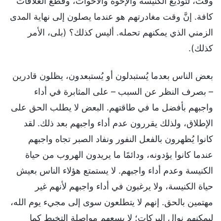
وقت، لتوديع الكنيسة والإخوة والأخوات، وقَطْع العلاقات
كافة. إنَّ وقت مغادرتهم هو عندما يصلون إلى نهاية المدى
الزمني الذي يمكنهم تحمله. أليس كذلك؟ (بلى، الأمر
كذلك).
بعض الناس بعدما يُستبدلون أو يُستبعدون، يظلون قادرين
– بصرف النظر عن السبب – على المثابرة في أداء
واجبهم بأفضل ما في طاقتهم. البعض لا يطلب الحق على
الإطلاق، ولذلك يقررون عدم أداء واجبهم بعد ذلك. لقد
كانوا يُظهرون بالفعل النفور ونفاد الصبر تجاه واجبهم
عندما كانوا يؤدونه، ودائمًا ما يريدون الهروب من حياة
الكنيسة وعدم أداء واجبهم. لا يستمتع هؤلاء الناس بعيش
حياة الكنيسة، ولا يرغبون في أداء واجبهم لأنهم غير
مهتمين بالحق. إنهم لا يتطلعون سوى إلى مجيء يوم الله،
ليمكنهم نوال البركات؛ لا يسعهم مواصلة التخبط كما