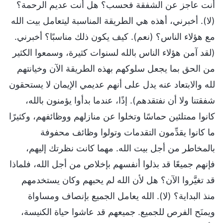
أنت عاجز عن الشفقة فحسب؟ هل أنت عديم الرحمة؟
(لا). أخبرني، أهذه هي الطريقة المناسبة ليتعامل بيت الله
مع هؤلاء الناس؟ (نعم). كيف يكون ذلك مناسبًا؟ أخبرني.
(لقد آمن هؤلاء الناس بالله لسنوات كثيرة، وسمعوا الكثير
من الحق بما يجعل سلوكهم بهذه الطريقة الآن وخيانتهم
لله والابتعاد عنه يدل على أنهم عديمي الإيمان لا يستحقون
شفقتنا ولا أن نفتقدهم). إذًا، عندما بدأوا يؤمنون بالله،
كانوا ممتلئين حماسًا وتخلوا عن منازلهم ووظائفهم، وكثيرًا
ما كانوا يقدِّمون التقدمات وتولوا وظائف محفوفة
بالمخاطر من أجل بيت الله. مهما كانت نظرتك إليهم،
فإنهم جميعًا قد بذلوا أنفسهم بإخلاص من أجل الله، فلماذا
قد تغيَّروا الآن؟ هل لأن الله لم يحبهم وكان يستخدمهم
منذ البداية؟ (لا). الله يعامل الجميع بإنصاف ومساواة
ويمنَح الفرص للجميع. جميعهم قد عاشوا حياة الكنيسة،