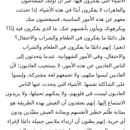
الأشياء التي يفكرون فيها. غير أنَّ أولئك المشاغبون
والعاهرات لا يفكرون أبدًا في هذه الأشياء. إذا تحدثت
معهم عن هذه الأمور المناسبة، فسيغضبون منك
ويكرهونك وينأون بأنفسهم عنك. ما الذي يفكرون فيه إذًا؟
هل دائمًا ما يفكرون في الطعام والشراب والاحتفال؟
(نعم). إنهم دائمًا ما يفكرون في الطعام والشراب
والاحتفال، وفي الأمور الشهوانية. عندما يتحدثون إلى
الناس العاديين عن هذه الأمور، لا يستجيب العاديون؛ لأن
العاديين ليسوا مثلهم، ولا تجمعهم لغة مشتركة، وليسوا
على الشاكلة نفسها. الأشياء التي يتحدث عنها الناس
العاديون ليست في قلوبهم، ولا يمكنهم تحملها، ولا يريدون
الاستماع إليها. إنهم يعتقدون أن العيش بهذه الطريقة هو
بمثابة ظُلم خطير لأنفسهم وبمثابة العيش مقيَّدين ودون
أي حرية. إنهم يظنون أن ارتداء ملابس جميلة دائمًا لإغراء