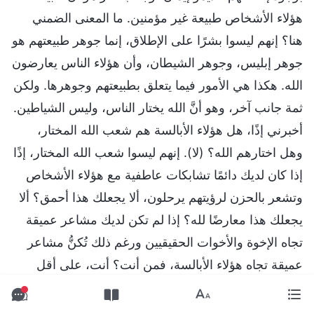
هؤلاء الأشخاص طبيعة غير مؤمنين. ما المعنى الضمني
هنا؟ إنهم ليسوا بشرًا على الإطلاق، إنما جوهر طبيعتهم هو
جوهر إبليس، وجوهر الشيطان، وأن هؤلاء الناس يعارضون
الله. هكذا هي الأمور فيما يتعلق بطبيعتهم وجوهرها. ولكن
ثمة جانب آخر، وهو أنَّ الله يختار الناس، وليس الشياطين.
أخبرني إذًا، هل هؤلاء الأبالسة هم شعب الله المختار،
وهل اختارهم الله؟ (لا). إنهم ليسوا شعب الله المختار، إذًا
إذا كان لديك دائمًا تشابكات عاطفية مع هؤلاء الأشخاص
وتشعر بالحزن لرؤيتهم يرحلون، ألا يجعلك هذا أحمق؟ ألا
يجعلك هذا معارضًا لله؟ إذا لم تكن لديك مشاعر عميقة
تجاه الإخوة والأخوات الحقيقيين ورغم ذلك تُكنُّ مشاعر
عميقة تجاه هؤلاء الأبالسة، فمن أنت؟ أنت، على أقل
تقدير، مشوَّش الذهن ولا ترى الناس وفق كلام الله، ولا
تتصرف بعد وفقًا لوجهة النظر الصحيحة، ولا تتعامل مع