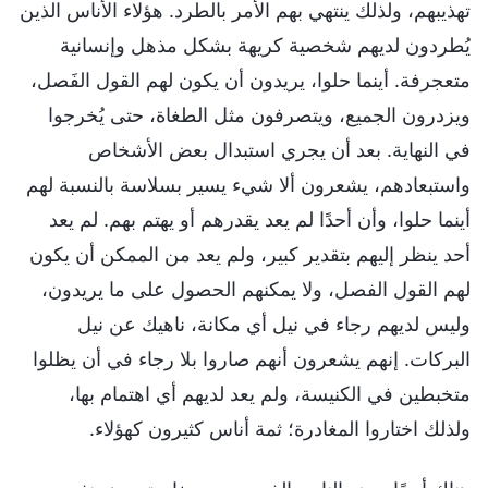
تهذيبهم، ولذلك ينتهي بهم الأمر بالطرد. هؤلاء الأناس الذين
يُطردون لديهم شخصية كريهة بشكل مذهل وإنسانية
متعجرفة. أينما حلوا، يريدون أن يكون لهم القول الفَصل،
ويزدرون الجميع، ويتصرفون مثل الطغاة، حتى يُخرجوا
في النهاية. بعد أن يجري استبدال بعض الأشخاص
واستبعادهم، يشعرون ألا شيء يسير بسلاسة بالنسبة لهم
أينما حلوا، وأن أحدًا لم يعد يقدرهم أو يهتم بهم. لم يعد
أحد ينظر إليهم بتقدير كبير، ولم يعد من الممكن أن يكون
لهم القول الفصل، ولا يمكنهم الحصول على ما يريدون،
وليس لديهم رجاء في نيل أي مكانة، ناهيك عن نيل
البركات. إنهم يشعرون أنهم صاروا بلا رجاء في أن يظلوا
متخبطين في الكنيسة، ولم يعد لديهم أي اهتمام بها،
ولذلك اختاروا المغادرة؛ ثمة أناس كثيرون كهؤلاء.