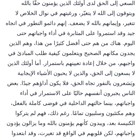
السعي إلى الحق لدى أولئك الذين يؤمنون حقًّا بالله
ويتوقون إلى الله لا يتغيّر، ورغبتهم في نوال الخلاص لا
تتغير، وإيمانهم بالله لا يضعف. إنهم دائمو التطور في اتجاه
جيد وقد استمروا على المثابرة في أداء واجباتهم حتى
اليوم. هناك من هم حتى أفضل كثيرًا من هذا، وهم الذين
يجدون مكانهم الصحيح ويتعلمون كيفية طلب المبادئ في
واجبهم، من خلال إعادة تعيينهم باستمرار. أما أولئك الذين
لا يسعون إلى الحق، والذين لا يحبون الأشياء الإيجابية
ويَشعرون بالنفور تجاه الحق، فلا يكون أداؤهم جيدًا. بعض
الناس يجبرون أنفسهم حاليًا على الاستمرار في أداء
واجباتهم، بينما حالتهم الداخلية في فوضى كاملة بالفعل،
وهم مكتئبون وسلبيون تمامًا. رغم ذلك، فهم لم يتركوا
الكنيسة بعد، ويبدون كأنهم يؤمنون بالله وما يزالون يؤدون
واجباتهم، لكن قلوبهم في الواقع قد تغيرت، وقد ابتعدوا