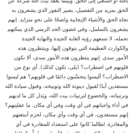
بالله أو السعي إلى الحق. وبينما يعقد بيت الله شركة عن
الحق بمزيد من التفصيل، يصير النفور الذي يشعرون به
تجاه الحق والأشياء الإيجابية واضحًا على نحو متزايد. إنهم
يشعرون بالتململ، وفي غضون الحد الزمني الذي يمكنهم
تحمله، لا تسعهم رؤية الغاية الجيدة والنهاية الجيدة
والكوارث العظيمة التي يتوقون إليها، وينتظرون هذه
الأمور سدى. إنهم ينتظرون هذه الأمور سدى، ألا تكون
قلوبهم في اضطراب؟ (بلى، تكون كذلك). أي نوع من
الاضطراب؟ أليسوا يتحسَّبون دائمًا في قلوبهم؟ هم ليسوا
مستعدين أبدًا لقبول دينونة الله وتوبيخه، وقبول سيادة الله
وترتيباته، والخضوع لترتيبات بيت الله، وبَذل كل ما لديهم
في أداء واجباتهم في أي وقت وفي أي مكان. ما عقليتهم؟
إنهم مستعدون، في أي وقت وأي مكان، لحزم أمتعتهم
والمغادرة. لطالما كانوا على استعداد للمغادرة في أي