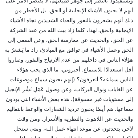
ويستفيدوا. بالنظر إلى جوهر طبيعتهم، لا يقتصر الأمر على
أنهم لا يحبون الأشياء الإيجابية أو الحق، بل الأخطر من
ذلك أنهم يشعرون بالنفور والعداء الشديدَين تجاه الأشياء
الإيجابية والحق. لهذا، كلما زاد بيت الله من عقد الشركة
عن الحق، والحديث عن ممارسة الحق، وعن السعي إلى
الحق وعمل الأشياء في توافق مع المبادئ، زاد ما يَشعرُ به
هؤلاء الناس في داخلهم من عدم الارتياح والنفور، وصاروا
أقل استعدادًا للاستماع. أخبروني، ما الذي يحب هؤلاء
الناس سماعه؟ أتعرفون؟ (إنهم يحبون سماع موضوعات
عن الغايات ونوال البركات، وعن وصول عَمَلِ نَشْرِ الإنجيل
إلى مستويات غير مسبوقة). هذه بعض الأشياء التي يودون
سماعها. هم أيضًا يحبون ترديد الشعارات والوعظ بالتعاليم
والحديث عن اللاهوت والنظرية والأسرار. ومن وقت
لآخر، يتحدثون عن موعد انتهاء عمل الله، ومتى ستحل