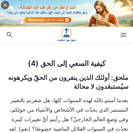
كيفية السعي إلى الحق (4)
كيفية السعي إلى الحق (4)
ملحق: أولئك الذين ينفرون من الحقّ ويكرهونه
سيُستبعَدون لا محالة
بعدما آمنتم بالله لهذه السنوات كلها، هل شعرتم بالتغيير
المستمر الذي يحدُث في الأشخاص والأشياء من حولكم،
وفي وَضعِ العالَم الخارجيِّ؟ هل رأيتم أيَّ تغييرات كبيرة
تحدُث في السنوات القلائل الماضية خصوصًا؟ (نعم). لقد