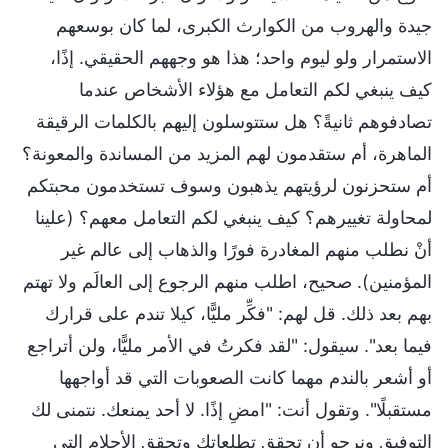
جيدة والهروب من الكوارث الكبرى، لما كان بوسعهم
الاستمرار ولو ليوم واحد؛ هذا هو وجههم الحقيقي. إذًا،
كيف ينبغي لكم التعامل مع هؤلاء الأشخاص عندما
تصادفوهم ثانيةً؟ هل ستتوسلون إليهم بالكلمات الرقيقة
الماهرة، أم ستقدمون لهم المزيد من المساندة والمعونة؟
أم ستحزنون لرؤيتهم يذهبون وسوف تستخدمون محبتكم
لمحاولة تغييرهم؟ كيف ينبغي لكم التعامل معهم؟ (علينا
أنْ نطلب منهم المغادرة فورًا والذهاب إلى عالم غير
المؤمنين). صحيح، اطلب منهم الرجوع إلى العالَم ولا تهتم
بهم بعد ذلك. قل لهم: "فكِّر مليًّا، كيلا تندم على قرارك
فيما بعد". سيقول: "لقد فكرتُ في الأمر مليًّا، ولن أتراجع
أو أشعر بالندم مهما كانت الصعوبات التي قد أواجهها
مستقبلًا". وتقول أنت: "امضِ إذًا. لا أحد يمنعك. نتمنى لك
التوفيق ونرجو أن تحقق تطلعاتك وتحقق الأحلام التي