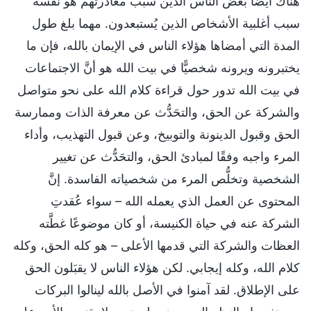
هناك أيضًا بعض الناس الذين سبب مغادرتهم هو نفسه
سبب أغلبية الأشخاص الذين يُستبعدون. مهما بلغ طول
المدة التي أمضاها هؤلاء الناس في الإيمان بالله، فإن ما
يختبرونه ويرونه شخصيًّا في بيت الله هو أنَّ الاجتماعات
في بيت الله تدور حول قراءة كلام الله على نحو متواصل
والشركة عن الحق، والتحَدُّث عن معرفة الذات وممارسة
الحق وقبول الدينونة والتوبيخ، وعن قبول التهذيب، وأداء
المرء واجبه وفقًا لمبادئ الحق، والتحَدُّث عن تغيير
الشخصية وتخلُّص المرء من شخصياته الفاسدة. إنَّ
المحتوى عن العمل الذي يعمله الله – سواء عُقدتِ
الشركة عنه في حياة الكنيسة، أو كان موضوعًا غطَّته
العظات والشركة التي قدمها الأعلى – هو كله الحق، وكله
كلام الله، وكله إيجابي. لكن هؤلاء الناس لا يقبَلون الحق
على الإطلاق. لقد آمنوا في الأصل بالله لينالوا البركات