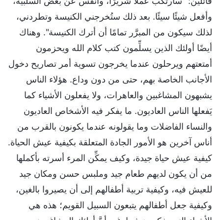
قائلين: "سأرتكب عملًا شريرًا، وأنفِّس عن بعض السلبية،
وأفعل شيئًا سيئًا. بعد ذلك ستُخرجني الكنيسة وتطردني،
لذلك سيكون من المبرَّر تمامًا أن أترك الكنيسة". وهناك
أيضًا أولئك الذين يسلِّمون كتب كلام الله ويحزمون
أمتعتهم ويرحلون عندما يخرجون تسوية أمر تصاريح دخول
الأجانب الخاصة بهم، حتى من دون وداع. هؤلاء الناس
يشبهون المشاغبين والعاهرات، ولا يفعلون الأشياء كما
يَفعلها الناس العاديون. ما يفكر فيه الأشخاص العاديون
والنساء الفاضلات وما يقولونه عندما يكونون بالقرب من
أناس آخرين هو الأمور الجادة المتعلقة بكيفية عيش الحياة.
كيفية عيش حياة جيدة، وكيف يمكِّن المرء أسرته بأكملها
من أن يكون لديهم طعام جيد وملبس حسن ومكان جيد
للعيش فيه، وكيفية تربية أطفالهم إلى أن يصيروا بالغين،
وكيفية جعل أطفالهم يتبعون السبيل القويم؛ هذه هي