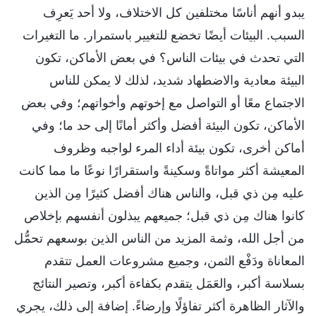
يبدو أنهم أناسًا مختلفين كل الاختلاف، ولا أحد يَعرِف
السبب. البيئات أيضًا تخضع للتغيير باستمرار. ما التغيرات
التي تحدث في بيئات الناس؟ في بعض الأماكن، تكون
البيئة معادية والاضطهاد شديد، لذلك لا يمكن للناس
الاجتماع معًا أو التواصل مع إخوتهم وأخواتهم؛ وفي بعض
الأماكن، تكون البيئة أفضل وأكثر أمانًا إلى حد ما؛ وفي
أماكن أخرى، تكون بيئة أداء المرء لواجبه وظروف
المعيشة أكثر مواتاةً وسكينةً واستقرارًا نوعًا ما مما كانت
عليه مِن ذي قبل، والناس هناك أفضل كثيرًا مِن الذين
كانوا هناك مِن ذي قبل؛ جميعهم يبذلون أنفسهم بإخلاص
من أجل الله، وثمة المزيد من الناس الذين بوسعهم تحمُّل
المعاناة ودَفْع الثمن، وجميع مشروعات العمل تتقدم
بسلاسة أكبر، والعَمَل يتقدم بكفاءة أكبر، وتصير النتائج
والآثار الظاهرة أكثر تفاؤلًا وإرضاءً. إضافة إلى ذلك، يجري