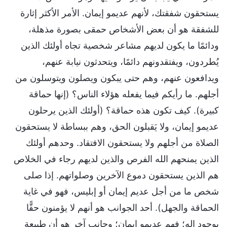
يستحقون شفقتك، لأنهم عديمو إيمان. الأمر الأكثر إثارة
للشفقة هو أن بعض الأشخاص حمقى بصورة مذهلة،
ودائمًا ما يكون لديهم مشاعر شخصية تجاه أولئك الذين
يُطردون، ويفتقدونهم دائمًا، ويتحدثون نيابة عنهم،
ويدافعون عنهم، وهم حتى يبكون ويصلون ويتوسلون من
أجلهم. ما رأيكم فيما يفعله هؤلاء الناس؟ (إنها حماقة
كبيرة). كيف تكون هذه حماقة؟ (أولئك الذين يرحلون
عديمو إيمان، ولا يَقبلون الحق، وهم ببساطة لا يستحقون
الصلاة من أجلهم ولا يستحقون الافتقاد. وحدهم أولئك
الذين يمنحهم الله الفرص والذين لديهم رجاء في الخلاص
هم الذين يستحقون دموع الآخرين وصلواتهم. إذا صلى
شخص ما من أجل عديم إيمان أو إبليس، فهو في غاية
الحماقة والجهل). أحد الجوانب هو أنهم لا يؤمنون حقًّا
بوجود إله؛ فهم عديمو إيمان؛ وجانب آخر هو أن طبيعة