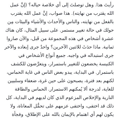
رأيتَ هذا. وهل توصلتَ إلى أي خلاصة حياله؟ (إنَّ عمل
الله يقترب من نهايته). هذا صواب، إنَّ عمل الله يقترب
بالفعل من نهايته، والناس والأحداث والأشياء والبيئات مِن
حولك في حالة تغيير مستمر. على سبيل المثال، كان هناك
عشرة أشخاص في هذه المجموعة من قَبل، والآن صاروا
ثمانية. ماذا حدَثَ للاثنين الآخرين؟ واحدٌ جرى إبعاده والآخر
جرى استبداله في واجبه. جميع أنواع الأشخاص في
الكنيسة يخضعون للتغيير باستمرار، ويتعرَّضون للكشف
باستمرار. في البداية، يبدو بعض الناس في غاية الحماس،
لكنهم بعد فترة، يصبحون على حين غرة، ضعفاء وسلبيين
للغاية، لدرجة ألا يُمكنهم الاستمرار. الحماس والطاقة
النارية والإخلاص المزعوم الذي كان لديهم في البداية، كل
ذلك قد اختفى، واختفى عزمهم على تحمُّل المعاناة، ولا
يكون لهم أي اهتمام بالإيمان بالله على الإطلاق، وفجأة