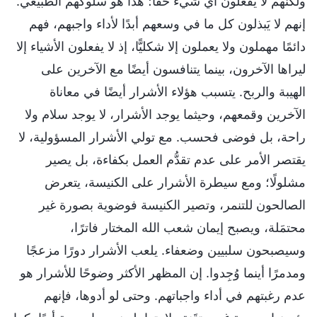
ولكنهم لا يفعلون أي شيء حقًّا؛ هذا هو سلوكهم الطبيعي.
إنهم لا يَبذلون كل ما في وسعهم أبدًا لأداء واجبهم، فهم
دائمًا مهملون ولا يعملون إلا شكليًّا، إذ لا يفعلون الأشياء إلا
ليراها الآخرون، بينما يتنافسون أيضًا مع الآخرين على
الهيبة والربح. يتسبب هؤلاء الأشرار أيضًا في معاناة
الآخرين وقمعهم، وحيثما يوجد الأشرار، لا يوجد سلام ولا
راحة، بل فوضى فحسب. مع تولي الأشرار المسؤولية، لا
يقتصر الأمر على عدم تقدُّم العمل بكفاءة، بل يصير
مشلولًا؛ ومع سيطرة الأشرار على الكنيسة، يتعرض
الصالحون للتنمر، وتصير الكنيسة فوضوية بصورة غير
محتمَلة، ويصبح إيمان شعب الله المختار فاترًا،
وسيصبحون سلبيين وضعفاء. يلعب الأشرار دورًا مزعجًا
ومدمرًا أينما وُجِدوا. إن المظهر الأكثر وضوحًا للأشرار هو
عدم رغبتهم في أداء واجباتهم. وحتى لو أدوها، فإنهم