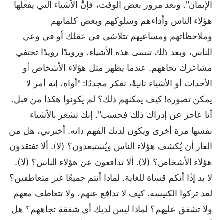
الإيمان". وبعد مرور بعض الوقت، فإنَّ الأشياء التي يفعلها
هؤلاء الناس وأداءهم وسلوكهم وبعض كلماتهم
وملاحظاتهم ومساعيهم تتلاشى في عقلك أو في وعي
الناس، وبعد ذلك تنسى هذه الأشياء، ورويدًا رويدًا تختفي
مشاعرك تجاههم. عندما يَظهر مثل هؤلاء الأشخاص أو
الأحداث أو الأشياء ثانيةً، تفكر مجددًا: "أواه، إنه أمر لا
يمكن تصوره! كيف يمكنهم ذلك؟ لم يكونوا هكذا من قبل.
أنا عاجز عن إدراك ذلك فحسب". إنك تشعر بالأشياء
نفسها مرة أخرى ويكون لديك الفهم ذاته. أخبرني، هل من
العار أن يُكشف هؤلاء الناس ويُستبعدون؟ (لا). ألا تفتقدون
هؤلاء الأشخاص؟ (لا). ألا تدافعون عن هؤلاء الناس؟ (لا).
لا بد إذًا أنكم قساة للغاية. لماذا أنتم جميعًا غير متعاطفين؟
لقد تركوا الكنيسة. كيف لا تدافع عنهم، ولا تتعاطف معهم
ولا تشفق عليهم؟ لماذا ليس لديك أي شفقة تجاههم؟ هل