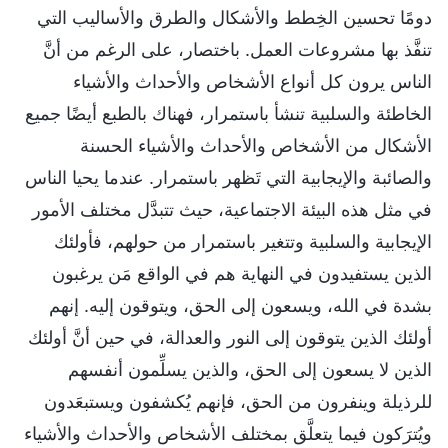
دومًا تحسين الخِطط والأشكال والطرق والأساليب التي
تنفَّذ بها مشروعات العمل. باختصار، على الرغم من أنَّ
الناس يرون كل أنواع الأشخاص والأحداث والأشياء
الخاطئة والسلبية تنشأ باستمرار، فهناك بالطبع أيضًا جميع
الأشكال من الأشخاص والأحداث والأشياء الحسنة
والصائبة والإيجابية التي تَظهر باستمرار. عندما يحيا الناس
في مثل هذه البيئة الاجتماعية، حيث تتبدَّل مختلف الأمور
الإيجابية والسلبية وتتغير باستمرار من حولهم، فأولئك
الذين يستفيدون في النهاية هم في الواقع مَن يرغبون
بشدة في الله، ويسعون إلى الحق، ويتوقون إليه. إنهم
أولئك الذين يتوقون إلى النور والعدالة، في حين أنَّ أولئك
الذين لا يسعون إلى الحق، والذين يسلِّمون أنفسهم
للرذيلة وينفرون من الحق، فإنهم يُكشفون ويستبعَدون
ويُترَكون فيما يتعلَّق بمختلف الأشخاص والأحداث والأشياء