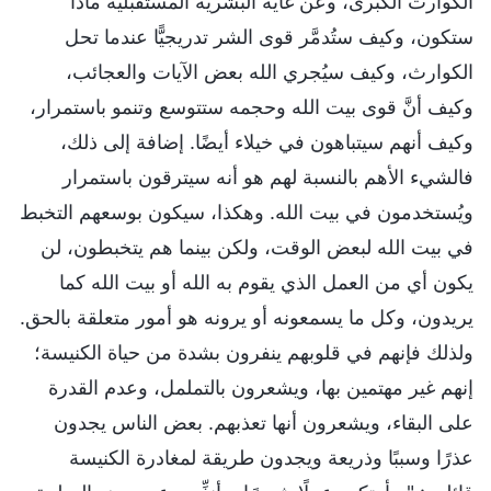
الكوارث الكبرى، وعن غاية البشرية المستقبلية ماذا
ستكون، وكيف ستُدمَّر قوى الشر تدريجيًّا عندما تحل
الكوارث، وكيف سيُجري الله بعض الآيات والعجائب،
وكيف أنَّ قوى بيت الله وحجمه ستتوسع وتنمو باستمرار،
وكيف أنهم سيتباهون في خيلاء أيضًا. إضافة إلى ذلك،
فالشيء الأهم بالنسبة لهم هو أنه سيترقون باستمرار
ويُستخدمون في بيت الله. وهكذا، سيكون بوسعهم التخبط
في بيت الله لبعض الوقت، ولكن بينما هم يتخبطون، لن
يكون أي من العمل الذي يقوم به الله أو بيت الله كما
يريدون، وكل ما يسمعونه أو يرونه هو أمور متعلقة بالحق.
ولذلك فإنهم في قلوبهم ينفرون بشدة من حياة الكنيسة؛
إنهم غير مهتمين بها، ويشعرون بالتململ، وعدم القدرة
على البقاء، ويشعرون أنها تعذبهم. بعض الناس يجدون
عذرًا وسببًا وذريعة ويجدون طريقة لمغادرة الكنيسة