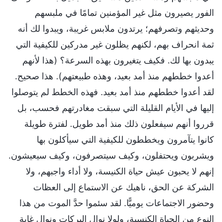
الفور يصيرون مثل غير المؤمنين تمامًا في ملبسهم
وحديثهم وتصرفهم؛ يرتدون ملابس غريبة، ويبدوا لك أنه
ثمة انحراف بهم، لكنهم يظلون غير مدركين للكيفية التي
يبدون بها لك. فكيف يتغيرون بهذه السرعة؟ (هذا لأنهم
أعدوا خططهم منذ أمد بعيد، وهذه طبيعتهم). هذا صحيح.
لقد أعدوا خططهم منذ أمد بعيد. فهذه الخطط لم يتوصلوا
إليها في الأيام القليلة التي سبقت مغادرتهم فحسب، بل
قرروا أنهم سيفعلون ذلك منذ أمد طويل. لفترة طويلة
كانوا يتآمرون ويخططون للكيفية التي سيأكلون بها
ويشربون ويحتفلون، وكيف سيتصرفون، وكيف سيعيشون.
إنهم لا يحبون عيش حياة الكنيسة، ولا أداء واجبهم، ولا
الشركة عن الحق، ناهيك عن الاستماع إلى العظات
وحضور الاجتماعات يوميًّا. لقد سئموا حدَّ الموت من هذا
النوع من الحياة الكنسية، ولولا نوال البركات ونوال غاية