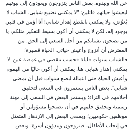
عن الله ونبذوه. بعض الناس يتزوجون ويعودون إلى بيوتهم
ليعيشوا حياتهم قائلين: "لا يمكنني تضييع شبابي. الشباب لا
يُعوَّض، ولا يمكنني بالقطع إهدار شبابي! أنا أؤمن في قلبي
بوجود إله، لكن لا يمكنني أن أكون بسيط التفكير مثلكم، يا
من تضحون بشبابكم من أجل السعي إلى الحق. من
المفترض أن أتزوج وأعيش حياتي. الحياة قصيرة؛
فالشباب سنوات قليلة فحسب تنقضي في غمضة عين. لا
يمكنني إهدار شبابي هنا. يمكنني أن أكون خاليًا من الهموم
وأعيش الحياة حتى الثمالة لبضع سنوات قبل أن يمضي
شبابي". بعض الناس يستمرون في السعي لتحقيق
أحلامهم في الثراء؛ ويستمر البعض في السعي إلى مهنة
رسمية وتحقيق حلمهم في أن يصبحوا مسؤولين أو
موظفين حكوميين؛ ويسعى البعض إلى الازدهار المتمثل
في إنجاب الأطفال، فيتزوجون ويبدؤون أسرة؛ وبعض