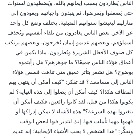
الناس يُطاردون بسبب إيمانهم بالله، ويُضطهدون لسنوات
حتى يَضعفوا ويَمرضوا، ثم ينبذون واجباتهم ويعودون إلى
منازلهم ليعيشوا سنواتهم المتبقية. يختلف وضع كل واحد
عن الآخر. بعض الناس يغادرون من تلقاء أنفسهم وتُحذف
أسماؤهم، وبعضهم عديمو إيمان يُخرجون، وبعضهم يرتكب
كل صنوف الأفعال الشريرة ويُطردون. ماذا يكمن في
أعماق هؤلاء الناس جميعًا؟ ما جوهرهم؟ هل رأيتموه
بوضوح؟ هل تشعر بتأثر عميق متى تناهت قصص هؤلاء
الناس إلى مسامعك؟ قد تفكر: "كيف أمكن أن ينتهي بهم
المطاف هكذا؟ كيف أمكن أن يصلوا إلى هذه النهاية؟ لم
يكونوا هكذا من قبل، لقد كانوا رائعين، فكيف أمكن أن
يتغيروا بهذه السرعة؟" هذه الأشياء لا يمكن إدراكها أو
فهمها مهما تأملت فيها. إنك لتتدبر فيها لبعض الوقت
وتفكِّر: "هذا الشخص لا يحب الأشياء الإيجابية؛ إنه عديم