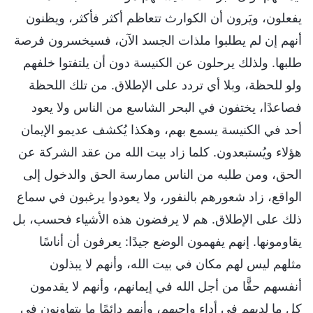
يفعلون، ويَرون أن الكوارث تتعاظم أكثر فأكثر، ويظنون
أنهم إن لم يطلبوا ملذات الجسد الآن، فسيخسرون فرصة
طلبها. ولذلك يرحلون عن الكنيسة دون أن يلتفتوا خلفهم
ولو للحظة، وبلا أي تردد على الإطلاق. من تلك اللحظة
فصاعدًا، يختفون في البحر الشاسع من الناس ولا يعود
أحد في الكنيسة يسمع بهم، وهكذا يُكشف عديمو الإيمان
هؤلاء ويُستبعدون. كلما زاد بيت الله من عقد الشركة عن
الحق، ومن طلبه من الناس ممارسة الحق والدخول إلى
الواقع، زاد شعورهم بالنفور، ولا يعودوا يرغبون في سماع
ذلك على الإطلاق. هم لا يرفضون هذه الأشياء فحسب، بل
يقاومونها. إنهم يفهمون الوضع جيدًا: يعرفون أن أناسًا
مثلهم ليس لهم مكان في بيت الله، وأنهم لا يبذلون
أنفسهم حقًّا من أجل الله في إيمانهم، وأنهم لا يقدمون
كل ما لديهم في أداء واجبهم، وأنهم دائمًا ما يتهاونون في