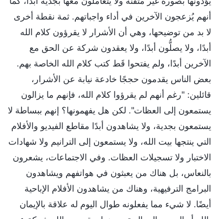
يؤدونها بصورة غير متقَنة ولا يتعاملون معها بجدية أبدًا، كما
أنهم يُزعجون الآخرين في أداء واجباتهم. ثمة نقطة أخرى
لا بد من توضيحها، وهي أن الأشرار لا يقرؤون كلام الله
أبدًا، ولا يصلُّون أبدًا، ولا يعقدون شركة عن الحق مع
الآخرين أبدًا، ولم يفتحوا قَط كتب كلام الله الخاصة بهم.
بعض الناس يقدمون حججًا خادعة نيابة عن الأشرار،
قائلين: "رغم أنهم لم يقرؤوا كلام الله، فإنهم ما يزالون
يستمعون إلى العظات". لكن هل يفهمونها؟ إنهم ببساطة لا
يستمعون بجدية، ولا يشاهدون أبدًا مقاطع الفيديو والأفلام
التي ينتجها بيت الله، ولا يستمعون إلى الترانيم ولا شهادات
الاختبار ولا تسجيلات العظات. وفي الاجتماعات، يشعرون
بالنعاس، بل هناك من يعبثون في هواتفهم ويشاهدون
البرامج الترفيهية، وهناك من يشاهدون الأفلام الإباحية
أيضًا. لا شيء مما يفعلونه طوال اليوم له علاقة بالإيمان