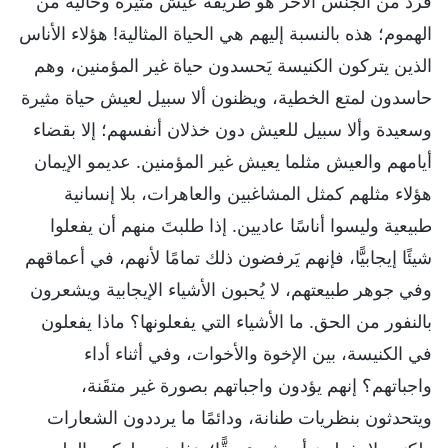
فرد من الجنس الآخر هو طريقة عيش مثيرة وخالية من
الهموم؛ هذه بالنسبة إليهم هي الحياة المثالية! هؤلاء الأناس
الذين يتركون الكنيسة يَحسدون حياة غير المؤمنين، وهم
حاسدون لمتع الخطية، ويظنون ألا سبيل لعيش حياة مثيرة
وسعيدة وألا سبيل للعيش دون خذلان أنفسهم؛ إلا بقضاء
أيامهم والعيش مثلما يعيش غير المؤمنين. عديمو الإيمان
هؤلاء مثلهم كمثل المشاغبين والعاهرات، بلا إنسانية
طبيعية وليسوا أناسًا عاديين. إذا طلبتَ منهم أن يفعلوا
شيئًا إيجابيًّا، فإنهم يَرفضون ذلك تمامًا لأنهم، في أعماقهم
وفي جوهر طبيعتهم، لا يُحبون الأشياء الإيجابية ويشعرون
بالنفور من الحق. ما الأشياء التي يفعلونها؟ ماذا يفعلون
في الكنيسة، بين الإخوة والأخوات، وفي أثناء أداء
واجباتهم؟ إنهم يؤدون واجباتهم بصورة غير متقَنة،
ويتحدثون بنظريات طنانة، ودائمًا ما يرددون الشعارات