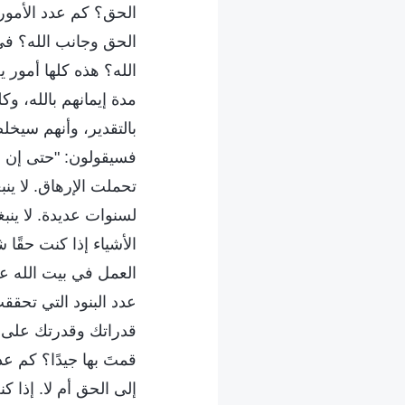
الحق؟ كم عدد الأمور
الحق وجانب الله؟ في
الله؟ هذه كلها أمور 
مدة إيمانهم بالله، و
بالتقدير، وأنهم سيخلصو
فسيقولون: "حتى إن ل
تحملت الإرهاق. لا ينب
لسنوات عديدة. لا ين
الأشياء إذا كنت حقً
العمل في بيت الله ع
عدد البنود التي تحق
قدراتك وقدرتك على ا
قمتَ بها جيدًا؟ كم ع
إلى الحق أم لا. إذا 