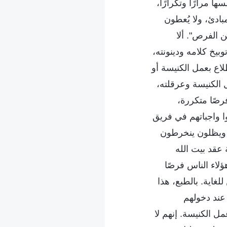
ها مرارًا وتكرارًا،
بادئ، ولا يُعطون
 الفرص". ألا
بيخ كلامه ودينونته،
اع بعمل الكنيسة أو
 الكنيسة وعرقلته،
صًا متكررة،
ا واجباتهم في فريق
، ويظلون ينخرطون
 عقد بيت الله
لاء الناس فرصًا
لغاية. بالطبع، هذا
عند دخولهم
 الكنيسة. إنهم لا