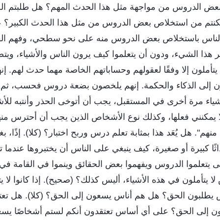
 بعض الدروس من مواجهة مثل هذا الحدث المهم؟ هل طلبتم ال
نتم من استخلاص بعض الدروس من مثل هذا الحدث الكبير؟ 
الناس باستخلاص بعض الدروس منه على نحو سطحي، وفهم القلي
 هذا الشيء، ودون أن يتعلموا كيف يرون الناس والأشياء، ويتص
تأملون إلا وفقًا لعقولهم وحساباتهم الخاصة مهما حدث لهم. إنهم
ن إلى الذكاء والحكمة. إنهم يلخصون بضعة دروس فحسب، ثم يت
ياء مرة أخرى في المستقبل، يجب أن أتوخى الحذر وأنتبه للأشيا
 لا يمكنني فعلها، وكذلك نوع الأشخاص الذين يجب أن أحترس م
هم". هل يُعَد هذا بمثابة تعلم درس وربح اختبار؟ (كلا). إذًا، ب
اثًا كبيرة أو صغيرة، كيف ينبغي على الناس أن يختبروها عندما ت
ى يتعلموا الدروس ويفهموا بعض الحقائق وينموا في القامة في أ
لا يتأملون في هذه الأشياء، أليس كذلك؟ (صحيح). إذا كانوا لا 
س يطلبون الحق؟ هل هم أناس يسعون إلى الحق؟ (كلا). هل تع
ن إلى الحق؟ على أي أساس تعتقدون أنكم لستم أشخاصًا يسع