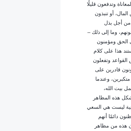
اناة وتدفعون قليلًا
المال، أو تنبذون
 من أجل بذل
فونهم، وما إلى ذلك –
ى الحق ومؤمنون
تند هذا على كلام
ض القواعد وتفعلون
ونون قادرين على
متكبرين، وعندما
ل بيت الله،
تشكل هذه المظاهر
رجية ليست هي السعي
نون دائمًا أنهم
إن هذه من مظاهر