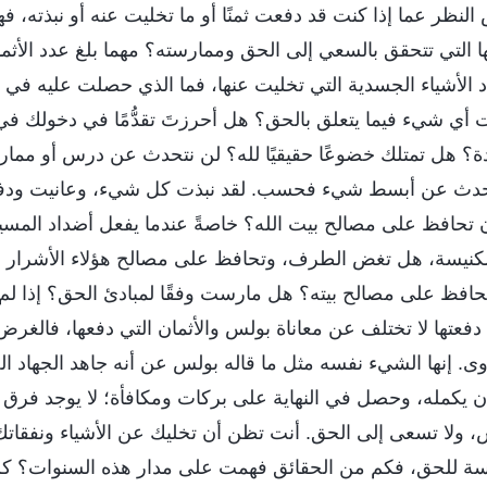
النظر عما إذا كنت قد دفعت ثمنًا أو ما تخليت عنه أو نبذته، فهل 
 التي تتحقق بالسعي إلى الحق وممارسته؟ مهما بلغ عدد الأثمان
د الأشياء الجسدية التي تخليت عنها، فما الذي حصلت عليه في
ي شيء فيما يتعلق بالحق؟ هل أحرزتَ تقدُّمًا في دخولك في
؟ هل تمتلك خضوعًا حقيقيًا لله؟ لن نتحدث عن درس أو مما
حدث عن أبسط شيء فحسب. لقد نبذت كل شيء، وعانيت ودفعت
 تحافظ على مصالح بيت الله؟ خاصةً عندما يفعل أضداد المسيح
لكنيسة، هل تغض الطرف، وتحافظ على مصالح هؤلاء الأشرار 
فظ على مصالح بيته؟ هل مارست وفقًا لمبادئ الحق؟ إذا لم
 دفعتها لا تختلف عن معاناة بولس والأثمان التي دفعها، فالغرض 
دوى. إنها الشيء نفسه مثل ما قاله بولس عن أنه جاهد الجهاد
أن يكمله، وحصل في النهاية على بركات ومكافأة؛ لا يوجد فرق 
ولا تسعى إلى الحق. أنت تظن أن تخليك عن الأشياء ونفقاتك و
رسة للحق، فكم من الحقائق فهمت على مدار هذه السنوات؟ كم