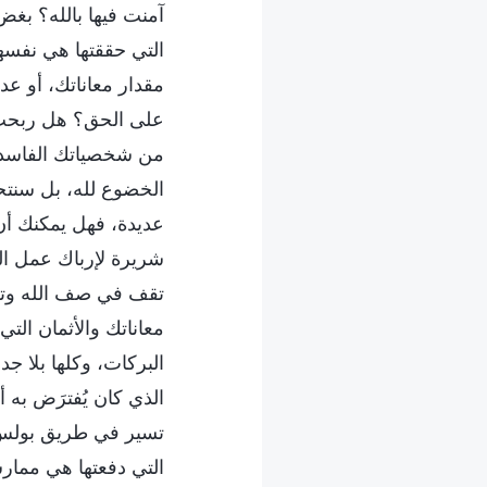
آمنت فيها بالله؟ بغض 
التي حققتها هي نفسها
مقدار معاناتك، أو عد
على الحق؟ هل ربحت أ
من شخصياتك الفاسدة
الخضوع لله، بل سنت
عديدة، فهل يمكنك أن
شريرة لإرباك عمل ا
تقف في صف الله وتحا
معاناتك والأثمان التي
البركات، وكلها بلا ج
الذي كان يُفترَض به 
تسير في طريق بولس، 
التي دفعتها هي مما