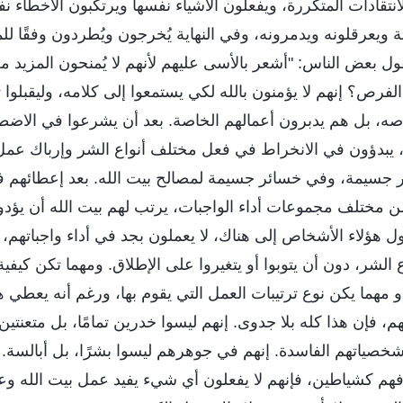
انتقادات المتكررة، ويفعلون الأشياء نفسها ويرتكبون الأخطاء نفس
ويعرقلونه ويدمرونه، وفي النهاية يُخرجون ويُطردون وفقًا للم
ل بعض الناس: "أشعر بالأسى عليهم لأنهم لا يُمنحون المزيد من
فرص؟ إنهم لا يؤمنون بالله لكي يستمعوا إلى كلامه، وليقبلوا تو
اصه، بل هم يدبرون أعمالهم الخاصة. بعد أن يشرعوا في الاضطل
، يبدؤون في الانخراط في فعل مختلف أنواع الشر وإرباك عمل
 جسيمة، وفي خسائر جسيمة لمصالح بيت الله. بعد إعطائهم فر
من مختلف مجموعات أداء الواجبات، يرتب لهم بيت الله أن يؤدو
ل هؤلاء الأشخاص إلى هناك، لا يعملون بجد في أداء واجباتهم
لشر، دون أن يتوبوا أو يتغيروا على الإطلاق. ومهما تكن كيفية
مهما يكن نوع ترتيبات العمل التي يقوم بها، ورغم أنه يعطي هؤ
 فإن هذا كله بلا جدوى. إنهم ليسوا خدرين تمامًا، بل متعنتين ل
صياتهم الفاسدة. إنهم في جوهرهم ليسوا بشرًا، بل أبالسة. 
هم كشياطين، فإنهم لا يفعلون أي شيء يفيد عمل بيت الله وعمل