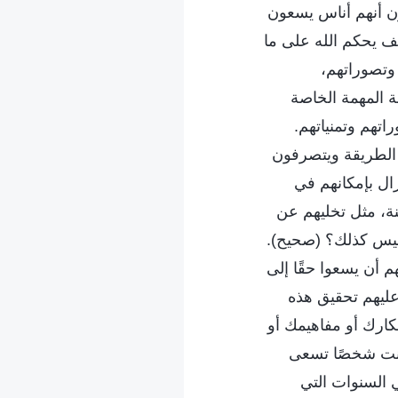
دون أنهم أناس يسعون
يف يحكم الله على ما
وتصوراتهم،
لة المهمة الخاصة
اتهم وتمنياتهم.
 الطريقة ويتصرفون
زال بإمكانهم في
نة، مثل تخليهم عن
 أليس كذلك؟ (صحيح).
 أن يسعوا حقًا إلى
ليهم تحقيق هذه
كارك أو مفاهيمك أو
كنت شخصًا تسعى
 السنوات التي