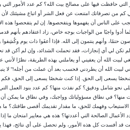
 التي حافظت فيها على مصالح بيت الله؟ كم عدد الأمور التي 
 كم من تصرفاتك امتنعت عن فعل الشر أو اتباع مشيئتك لأن 
يجب على الناس أن يفهموها ويتفحصوها. إن لم يتفحصوا هذه ال
كلما أدوا واجبًا من الواجبات بوجه خاص، زاد اعتقادهم بأنهم قد
ن حتمًا، وأنهم ينتمون إلى الله. فإذا أعفَوا ذات يوم وكُشِفوا وا
م تكن لي أي إنجازات، فقد تحملت الشدائد، وإن لم أكن قد تح
غي لبيت الله أن يعفيني أو يعاملني بهذه الطريقة، نظرًا لأنني عا
بغي لبيت الله أن يطردني فحسب بعد أن عملت من أجله!" لا ينب
ا شخصًا يسعى إلى الحق. إذا كنت شخصًا يسعى إلى الحق، فكم 
لى نحو شامل ودقيق؟ كم نفذت منها؟ كم عدد بنود العمل التي 
قت منها؟ في نطاق مسؤولياتك وواجبك، وفي نطاق ما يمكن أن
لاستيعاب وفهمك للحق، ما مقدار تقديمك أقصى طاقتك؟ ما هي
دد الأعمال الصالحة التي أعددتها؟ هذه هي معايير امتحان ما إذ
كنت قد أفسدت كل هذه الأمور، ولم تحصل على أي نتائج، فهذا ي