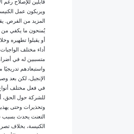
قابلين للإصلاح رغم ال
ويربكون عمل الكنيسة 
المزيد من الفرص. يقو
يُمنحون ما يكفي من ال
أو يقبلوا تطهيره وخل
أداء مختلف الواجبات
متسببين له في أضرار
واستبعادهم تدريجيًا 
الإنجيل، لكن بعد وصو
في فعل مختلف أنواع ا
للشركة حول الحق، أو 
وتحذيرات وحتى يهذبهم،
التعنت يحدث بسبب شخ
الكنيسة، بخلاف تصرف