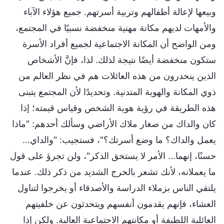
وبيعها لإعالة أطفالهم وتربية أسرتهم. جميع هؤلاء الآباء
والأمهات لديهم مكانة مهنية منخفضة نسبيًا في المجتمع،
ومن الواضح أن المكانة الاجتماعية لجميع أفراد الأسرة
ستكون منخفضة أيضًا نتيجة لذلك. لذا، فإنَّ الأشخاص
الذين ينحدرون من هذه العائلات هم في نظر العالم من
ذوي المكانة والهوية المتدنية. وتحديدًا لأن المجتمع يتبنى
هذه الطريقة في رؤية هوية الشخص وقياس قيمته؛ إذا
كان والداك من صغار ملاك الأراضي وسألك أحدهم: "ماذا
يعمل والداك؟ ما وضع أسرتك؟"، فستجيب: "والداي...
حسنًا، إنهما... الأمر لا يستحق الذكر"، ولن تجرؤ على قول
ما يعملانه، لأنك تشعر بالحرج الشديد من ذكر ذلك. عندما
يلتقي الناس بزملاء الدراسة والأصدقاء أو يخرجوا لتناول
العشاء، فإنهم يقدمون أنفسهم ويتحدثون عن خلفيتهم
العائلية اللطيفة أو مكانتهم الاجتماعية العالية. ولكن إذا