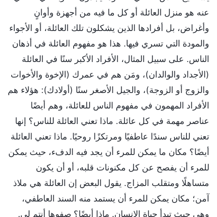
عنه هو منزل العائلة أو كل ما فيه من أجهزة وأوانٍ
وأغراض، بل أفرادها الذين يشكلون تلك العائلة، أو الأجواء
والمودة التي تسري فيها. هذا هو مفهوم العائلة في أذهان
الناس. على سبيل المثال، الأفراد الأكبر سنًا في العائلة
(الأجداد والوالدان)، ومَن هم في عمرك (الإخوة والأخوات
والزوج أو الزوجة)، والجيل الأصغر سنًا (أولادك): هؤلاء هم
الأفراد المهمون في مفهوم الناس للعائلة، وهم أيضًا
عناصر مهمة في كل عائلة. ماذا تعني العائلة للناس؟ إنها
تعني للناس سندًا عاطفيًا ومرتكزًا روحيًا. ماذا تعني العائلة
أيضًا؟ مكان ما يمكن للمرء أن يجد فيه الدفء، حيث يمكن
للمرء أن يفصح عن كل مكنونات قلبه، أو أن يكون
متساهلًا ومتقلب المزاج. يقول البعض إن العائلة هي ملاذ
آمن؛ مكان يمكن للمرء أن يستمد منه السند العاطفي،
وهي حيث تبدأ حياة الإنسان. ماذا أيضًا؟ صفوها أنتم لي.