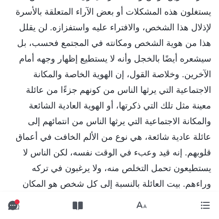
يستغلون هذه المشكلات أو بعض الآراء المتعلقة بالأسرة
لإذلال هذا الشخص، والافتراء عليه واستفزازه. لن يقلل
هذا من هوية الشخص ومكانته في المجتمع فحسب، بل
سيشعره أيضًا بالخجل وأنه لا يستطيع إظهار وجهه أمام
الآخرين. وخلاصة القول، إن الهوية الخاصة والمكانة
الاجتماعية التي يرثها الناس من كونهم جزءًا من عائلة
معينة مثل تلك التي ذكرتها، أو الهوية العادية الشائعة
والمكانة الاجتماعية التي يرثها الناس من انتمائهم إلى
عائلة عادية شائعة، هي نوع من الألم الخافت في أعماق
قلوبهم. إنه قيد وعبء في الوقت نفسه، لكن الناس لا
يستطيعون تحمل التخلص منه، ولا يرغبون في تركه
وراءهم. بيت العائلة بالنسبة إلى كل شخص هو المكان
الذي وُلد ونشأ فيه، وهو أيضًا مكان مليء بالقوت. أما
بالنسبة إلى أولئك الذين تُلزمهم الأسرة بمكانة وهوية