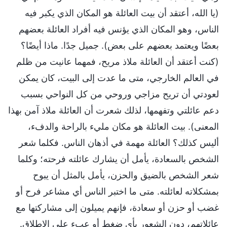
(يا الله، أعتقد أن بيت العائلة هو المكان الذي يكبر فيه
الناس، وهو المكان الذي يؤنس فيه أفراد العائلة بعضهم
بعضًا ويعتمد بعضهم على بعض). جميل جدًا. ماذا أيضًا؟
(كنت أعتقد أن العائلة ملاذ مريح، فمهما عانيت من ظلم
في العالم الخارجي، متى ما عدت إلى البيت، كان يمكن
لعودتي أن تريح مزاجي وروحي من كل النواحي بسبب
دعم عائلتي وتفهمها، لذلك شعرت أن العائلة ملاذ آمن بهذا
المعنى). بيت العائلة هو مكان مليء بالراحة والدفء،
أليس كذلك؟ العائلة مهمة في أذهان الناس. فكلما شعر
الشخص بالسعادة، يأمل أن يشارك عائلته فرحته؛ وكلما
شعر الشخص بالضيق والحزن، يأمل بالمثل أن يبوح
بمشكلاته لعائلته. متى ما اختبر الناس أي مشاعر فرح أو
غضب أو حزن أو سعادة، فإنهم يميلون إلى مشاركتها مع
عائلاتهم، دون الشعور بأي ضغط أو عبء على الإطلاق.