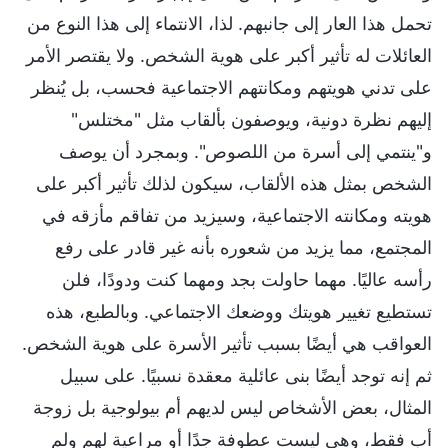
تحمل هذا العار إلى جانبهم. لذا، الانتماء إلى هذا النوع من
العائلات له تأثير أكبر على هوية الشخص. ولا يقتصر الأمر
على تدني هويتهم ومكانتهم الاجتماعية فحسب، بل يُنظر
إليهم نظرة دونية، ويوصفون بألقاب مثل "مختلس"
و"ينتمي إلى أسرة من اللصوص". وبمجرد أن يوصف
الشخص بمثل هذه الألقاب، سيكون لذلك تأثير أكبر على
هويته ومكانته الاجتماعية، وسيزيد من تفاقم مأزقه في
المجتمع، مما يزيد من شعوره بأنه غير قادر على رفع
رأسه عاليًا. مهما حاولت بجد ومهما كنت ودودًا، فلن
تستطيع تغيير هويتك ووضعك الاجتماعي. وبالطبع، هذه
العواقب هي أيضًا بسبب تأثير الأسرة على هوية الشخص.
ثم إنه توجد أيضًا بنى عائلية معقدة نسبيًا. على سبيل
المثال، بعض الأشخاص ليس لديهم أم بيولوجية بل زوجة
أب فقط، وهي ليست عطوفة جدًا أو مراعية لهم ولم