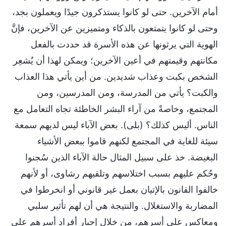
أمام الآخرين. حتى لو كانوا يستذكرون جيدًا ويعملون بجد،
وحتى لو كانوا يتمتعون بالذكاء ومتميزين عن الآخرين، فإنَّ
الهوية التي يرثونها عن هذه الأسرة قد حددت بالفعل
مكانتهم وقيمتهم في أعين الآخرين؛ ويمكن لهذا أن يُشعِر
الشخص بكبت وعذاب شديدين. من أين يأتي هذا العذاب
والكبت؟ يأتي من المدرسة، ومن المدرسين، ومن
المجتمع، وخاصةً من آراء البشر الخاطئة تجاه التعامل مع
الناس. أليس كذلك؟ (بلى). بعض الآباء ليس لديهم سمعة
سيئة للغاية في المجتمع لكنهم قاموا ببعض الأشياء
البغيضة. خذ على سبيل المثال حالة الآباء الذين سُجنوا
وحُكم عليهم بسبب اختلاسهم وتلقيهم رشاوى، أو لأنهم
خالفوا القانون بالإتيان بعمل غير قانوني أو انخرطوا في
المضاربة والاستغلال. والنتيجة هي أن لهم تأثير سلبي
ومعاكس على أسرهم، من خلال إجبار أفراد أسرهم على