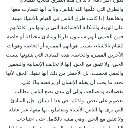
والطرق التي علَّمها الله للناس، ولا بد أنها تتضارب معها
وتخالفها. إذا كانت طرق الناس في القيام بالأشياء مبنية
على الهوية والمكانة الاجتماعية التي يرثونها من عائلاتهم،
فمن الحتمي أنهم سيتبنون طرقًا ومبادئ مختلفة أو خاصة
للقيام بالأشياء، بسبب هوياتهم المميزة أو الخاصة وهويات
الآخرين المميزة والخاصة. هذه المبادئ التي يتبنونها ليست
الحق، ولا تتفق مع الحق. إنها لا تخالف الإنسانية والضمير
والعقل فحسب، بل الأخطر من ذلك أنها تنتهك الحق، لأنها
تحدد ما يجب أن يقبله الإنسان أو يرفضه بناءً على
تفضيلاته ومصالحه، وإلى أي مدى يضع الناس مطالب
بعضهم على بعض. ولذلك، في هذا السياق، فإن المبادئ
التي يرى بها الناس الأشياء ويتعاملون بها معها، غير عادلة
ولا تتفق مع الحق، وهي مبنية بالكامل على احتياجات
الناس العاطفية وحاجتهم إلى الربح. وبغض النظر عما إذا