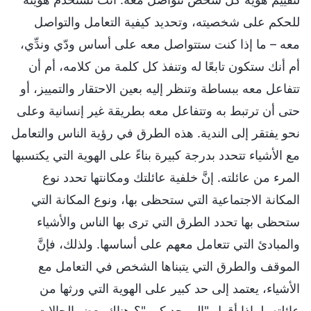
للحكم على شخصيته، وتحديد كيفية التعامل والتواصل
معه – ما إذا كنت ستتواصل معه على أساس ودّي وندِّي،
أم أنك ستكون تابعًا له وتنفذ كل كلمة من كلامه، أم أن
تتفاعل معه ببساطة وتنظر إليه بعين الاحتقار والتمييز، أو
حتى أن ترتبط به وتتفاعل معه بطريقة غير إنسانية وعلى
نحو يفتقر إلى الندية. هذه الطرق في رؤية الناس والتعامل
مع الأشياء تتحدد بدرجة كبيرة بناءً على الهوية التي يكتسبها
المرء من عائلته. إنَّ خلفية عائلتك ومكانتها تحدد نوع
المكانة الاجتماعية التي ستحظى بها، ونوع المكانة التي
ستحظى بها تحدد الطرق التي ترى بها الناس والأشياء
والمبادئ التي تتعامل معهم على أساسها. ولذلك، فإنَّ
الموقف والطرق التي يتبناها الشخص في التعامل مع
الأشياء، يعتمد إلى حد كبير على الهوية التي ورثها من
عائلته. لماذا أقول "إلى حد كبير"؟ هناك بعض الحالات