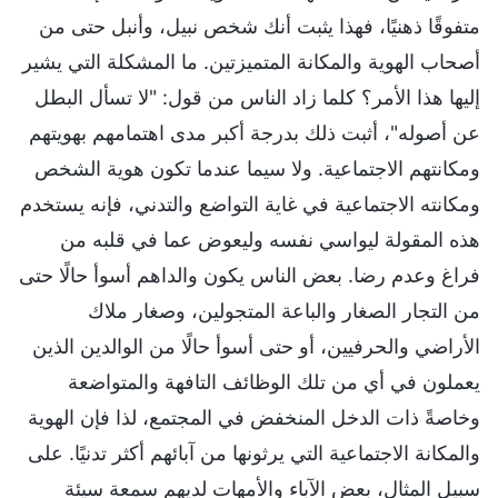
متفوقًا ذهنيًا، فهذا يثبت أنك شخص نبيل، وأنبل حتى من
أصحاب الهوية والمكانة المتميزتين. ما المشكلة التي يشير
إليها هذا الأمر؟ كلما زاد الناس من قول: "لا تسأل البطل
عن أصوله"، أثبت ذلك بدرجة أكبر مدى اهتمامهم بهويتهم
ومكانتهم الاجتماعية. ولا سيما عندما تكون هوية الشخص
ومكانته الاجتماعية في غاية التواضع والتدني، فإنه يستخدم
هذه المقولة ليواسي نفسه وليعوض عما في قلبه من
فراغ وعدم رضا. بعض الناس يكون والداهم أسوأ حالًا حتى
من التجار الصغار والباعة المتجولين، وصغار ملاك
الأراضي والحرفيين، أو حتى أسوأ حالًا من الوالدين الذين
يعملون في أي من تلك الوظائف التافهة والمتواضعة
وخاصةً ذات الدخل المنخفض في المجتمع، لذا فإن الهوية
والمكانة الاجتماعية التي يرثونها من آبائهم أكثر تدنيًا. على
سبيل المثال، بعض الآباء والأمهات لديهم سمعة سيئة