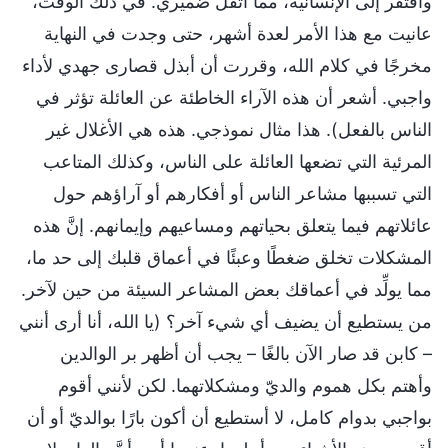
وأفتقر إلى الإنسانية، مما أثقل ضميري. في ذلك الوقت،
عانيت مع هذا الأمر لعدة أشهر، حتى وجدت في النهاية
مخرجًا في كلام الله، وقررت أن أبذل قصارى جهدي لأداء
واجبي. أشعر أن هذه الآراء الخاطئة عن العائلة تؤثر في
الناس بالفعل). هذا مثال نموذجي. هذه هي الأغلال غير
المرئية التي تضعها العائلة على الناس، وكذلك المتاعب
التي تسببها مشاعر الناس أو أفكارهم أو آراؤهم حول
عائلاتهم فيما يتعلق بحياتهم ومساعيهم وإيمانهم. إنَّ هذه
المشكلات تخلق ضغطًا وعبئًا في أعماق قلبك إلى حد ما،
مما يولِّد في أعماقك بعض المشاعر السيئة من حين لآخر.
من يستطيع أن يضيف أي شيء آخر؟ (يا الله، أنا أرى أنني
– كابن قد صار الآن بالغًا – يجب أن أظهر بر الوالدين
وأهتم بكل هموم والديّ ومشكلاتهما. لكن لأنني أقوم
بواجبي بدوام كامل، لا أستطيع أن أكون بارًا بوالديّ أو أن