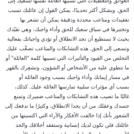
العوائق والتعطيلات التي تسببها العائلة نفسها لسعيك إلى
الحق. وبشكل أكثر تحديدًا، يمكن القول إن عائلتك تسبب
تعقيدات ومتاعب محددة ودقيقة يمكن أن تشعر بها
وتختبرها في سياق سعيك للحق وأداء واجبك، وهي تقيّدك
بحيث لا تستطيع أن تجد الانطلاق أو تؤدي واجباتك بفعالية
وتسعى إلى الحق. هذه التشابكات والمتاعب تصعِّب عليك
التخلص من القيود والتأثيرات التي تسببها كلمة "العائلة" أو
ما تنطوي عليه من الأشخاص أو الشؤون، وتشعِرك بالقهر
في مسار إيمانك وأداء واجبك بسبب وجود العائلة أو
بسبب أي مؤثرات سلبية تمارسها العائلة عليك. كذلك،
غالبًا ما تصيب هذه التشابكات والمتاعب ضميرك وتمنع
جسدك وعقلك من أن يجدا الانطلاق، وكثيرًا ما تدفعك إلى
الشعور بأنك إذا خالفت الأفكار والآراء التي اكتسبتها من
عائلتك فلن تكون لديك إنسانية وستفقد أخلاقك والحد