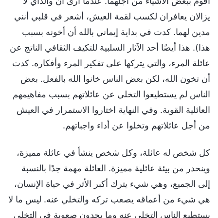
أقوم ببعض الأشياء من أجلهما. عندما أرى أنَّ والداي لا
يزالان يعافران لكسب لقمة العيش، أشعر في قلبي أنني
مدين لهما. كدت في بداية إيماني بالله أن أخونه بسبب
هذا). هذا أيضًا أحد الآثار السلبية للتكيف الثقافي الناتج عن
عائلة المرء، والتي يتركها على تفكير المرء وأفكاره. كدت
أن تخون الله، لكن بعض الناس خانوا الله بالفعل. بعض
الناس لم يستطيعوا التخلي عن عائلاتهم بسبب مفاهيمهم
العائلية القوية. وفي النهاية اختاروا الاستمرار في العيش
من أجل عائلاتهم وتخلوا عن أداء واجباتهم.
كل شخص له عائلة، وكل شخص ينشأ في عائلة مميزة،
وينحدر من بيئة عائلية مميزة. العائلة مهمة جدًا بالنسبة
إلى الجميع، وهي شيء يترك أكبر الأثر في حياة الإنسان،
هي شيء من أعماقه يصعب تركه والتخلي عنه. ليس ما لا
يستطيع الناس التخلي عنه وما يجدون صعوبة في التخلي