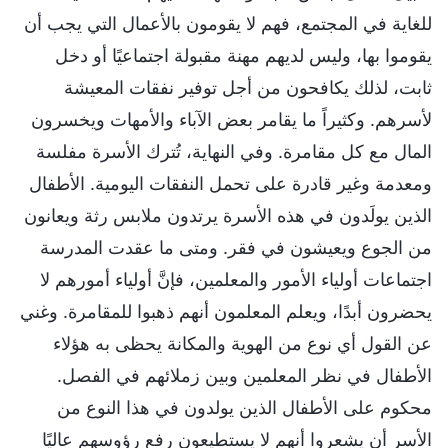
للغاية في المجتمع، فهم لا يقومون بالأعمال التي يجب أن
يقوموا بها، وليس لديهم مهنة مقبولة اجتماعيًا أو دخل
ثابت، لذلك يكافحون من أجل توفير نفقات المعيشة
لأسرهم. وكثيراً ما يقامر بعض الآباء والأمهات ويخسرون
المال مع كل مقامرة. وفي النهاية، تُترك الأسرة مفلسة
ومعدمة وغير قادرة على تحمل النفقات اليومية. الأطفال
الذين يولَدون في هذه الأسرة يرتدون ملابس رثة ويعانون
من الجوع ويعيشون في فقر. ومتى ما عقدت المدرسة
اجتماعات أولياء الأمور والمعلمين، فإنَّ أولياء أمورهم لا
يحضرون أبدًا، ويعلم المعلمون أنهم ذهبوا للمقامرة. وغني
عن القول أي نوع من الهوية والمكانة يحظى به هؤلاء
الأطفال في نظر المعلمين وبين زملائهم في الفصل.
محكوم على الأطفال الذين يولدون في هذا النوع من
الأسر أن يشعروا أنهم لا يستطيعون رفع رؤوسهم عاليًا