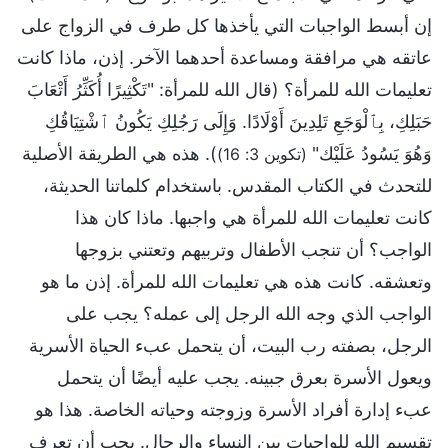
إن أبسط الواجبات التي يأخذها كل طرف في الزواج على
عاتقه هي مرافقة ومساعدة أحدهما الآخر. إذن، ماذا كانت
تعليمات الله للمرأة؟ (قال الله للمرأة: "تَكْثِيرًا أُكَثِّرُ أَتْعَابَ
حَبَلِكِ، بِٱلْوَجَعِ تَلِدِينَ أَوْلَادًا. وَإِلَى رَجُلِكِ يَكُونُ ٱشْتِيَاقُكِ
وَهُوَ يَسُودُ عَلَيْك"
). هذه هي الطريقة الأصلية
(تكوين 3: 16)
للتحدث في الكتاب المقدس. باستخدام كلماتنا الحديثة،
كانت تعليمات الله للمرأة هي واجبها. ماذا كان هذا
الواجب؟ أن تنجب الأطفال وتربيهم وتعتني بزوجها
وتعشقه. كانت هذه هي تعليمات الله للمرأة. إذن ما هو
الواجب الذي وجه الله الرجل إلى عمله؟ يجب على
الرجل، بصفته رب البيت، أن يتحمل عبء الحياة الأسرية
ويعول الأسرة بعرق جبينه. يجب عليه أيضًا أن يتحمل
عبء إدارة أفراد الأسرة وزوجته وحياته الخاصة. هذا هو
تقسيم الله للواجبات بين النساء والرجال. يجب أن تعرف