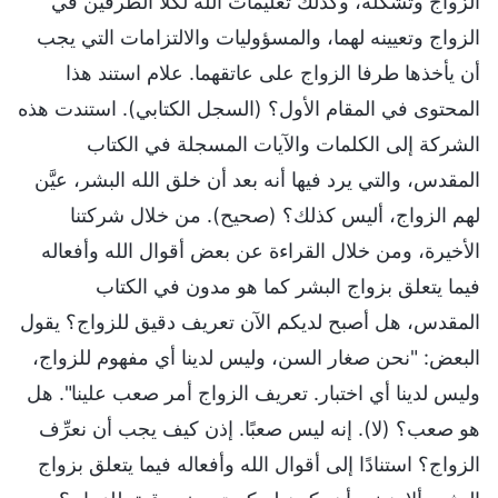
الزواج وتشكُّله، وكذلك تعليمات الله لكلا الطرفين في
الزواج وتعيينه لهما، والمسؤوليات والالتزامات التي يجب
أن يأخذها طرفا الزواج على عاتقهما. علام استند هذا
المحتوى في المقام الأول؟ (السجل الكتابي). استندت هذه
الشركة إلى الكلمات والآيات المسجلة في الكتاب
المقدس، والتي يرد فيها أنه بعد أن خلق الله البشر، عيَّن
لهم الزواج، أليس كذلك؟ (صحيح). من خلال شركتنا
الأخيرة، ومن خلال القراءة عن بعض أقوال الله وأفعاله
فيما يتعلق بزواج البشر كما هو مدون في الكتاب
المقدس، هل أصبح لديكم الآن تعريف دقيق للزواج؟ يقول
البعض: "نحن صغار السن، وليس لدينا أي مفهوم للزواج،
وليس لدينا أي اختبار. تعريف الزواج أمر صعب علينا". هل
هو صعب؟ (لا). إنه ليس صعبًا. إذن كيف يجب أن نعرِّف
الزواج؟ استنادًا إلى أقوال الله وأفعاله فيما يتعلق بزواج