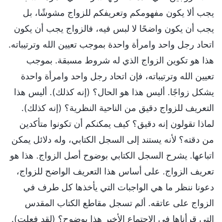
يجب ألا يكون مفهومكم وتعريفكم للزواج مشوشًا، بل
يجب أن يكون واضحًا لا لبس فيه، فالزواج يجب أن يكون
اتحاد رجل واحد وامرأة واحدة بموجب تعيين الله وترتيباته.
هذا هو تكوين الزواج الذي له شروط مسبقة. بموجب
تعيين الله وترتيباته، فإن اتحاد رجل واحد وامرأة واحدة
يشكل زواجًا. أليس هذا هو الحال؟ (إنه كذلك). أليس هذا
التعريف للزواج دقيق من الناحية النظرية؟ (إنه كذلك).
لماذا تقولون إنه دقيق؟ كيف يمكنكم أن تكونوا متأكدين
من دقته؟ لأنه يستند إلى السجل الكتابي، وله دلائل يمكن
اتباعها. يشرح السجل الكتابي بوضوح أصل الزواج. هذا هو
تعريف الزواج. على أساس هذا التعريف الواضح للزواج،
دعونا ننظر ما هي الواجبات التي يأخذها كل طرف في
الزواج على عاتقه. ألم تسجل مقاطع الكتاب المقدس
التي قرأناها في الاجتماع الأخير هذا بوضوح؟ (لقد فعلت).