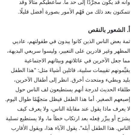
وأنه قد يكون مجرَّدًا إلى حد ما. سأعطيكم مثالًا وقد
تتمكنون بعد ذلك من فَهْم الأمور بصورة أفضل قليلًا.
أ. الشعور بالنقص
ثمة بعض الناس الذين كانوا يبدون في طفولتهم، عاديي
المظهر وغير قادرين على التعبير، وليسوا سريعي البديهة،
مما جعل الآخرين في عائلاتهم وبيئاتهم الاجتماعية
يقيِّمونهم تقييمات سلبية، قائلين أشياءَ مثل: "هذا الطفل
بليد وبطيء ومتحدث أخرق. انظر إلى أطفال الآخرين،
طلقاء الحديث لدرجة أنهم يستطيعون لف الناس حول
إصبعهم الصغير. أما هذا الطفل فيظل متجهِّمًا طوال اليوم.
لا يعرف ماذا يقول عند مقابلة الناس، ولا يعرف كيف
يشرَح أو يبرِّر فِعله بعد ارتكاب خطأ ما، ولا يستطيع تسلية
الناس. هذا الطفل أبله". يقول الآباء هذا، ويقول الأقارب