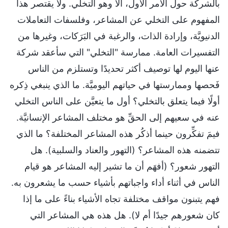
بالشركة حول الأمر الأول، ألا وهو التخلي. ولا يقتصر هذا
المفهوم على التخلي عن المشاعر، وفلسفات التعاملات
الدنيويَّة، وإرادة الذات، والرغبة في البَرَكات، وغيرها من
التفسيرات العامة. ممارسة "التخلي" التي سأعقد شركة
عنها اليوم لها توصيف أكثر تحديدًا وتستلزم من الناس
فَحصها وممارستها في حياتهم اليوميَّة. ما الذي ينبغي ذِكره
أولًا فيما يتعلق بالتخلي؟ أول ما يتعيَّن على الناس التخلي
عنه في سعيهم إلى الحقِّ هو مختلف المشاعر الإنسانيَّة.
فيمَ تفكِّرون حينما أذكُر هذه المشاعر المختلفة؟ ما الذي
تتضمنه هذه المشاعر؟ (التهور والعناد والسلبية). هل
التهور شعور؟ (أفهَم أن ما تشير إليه المشاعر هو قيام
الناس في أثناء أداء واجباتهم بأشياء حسب ما يشعرون به.
فهم يتبنون مواقف مختلفة تجاه الأشياء بناءً على ما إذا
كان شعورهم جيدًا أم لا). هل هذه هي المشاعر التي