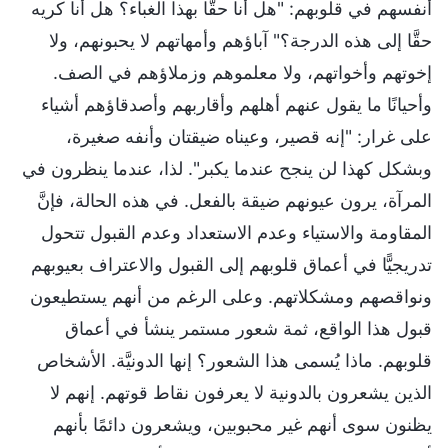
أنفسهم في قلوبهم: "هل أنا حقًّا بهذا الغباء؟ هل أنا كريه
حقَّا إلى هذه الدرجة؟" آباؤهم وأمهاتهم لا يحبونهم، ولا
إخوتهم وأخواتهم، ولا معلموهم وزملاؤهم في الصف.
وأحيانًا ما يقول عنهم أهلهم وأقاربهم وأصدقاؤهم أشياء
على غرار: "إنه قصير، وعيناه ضيقتان وأنفه صغيرة،
وبشكل كهذا لن ينجح عندما يكبر". لذا، عندما ينظرون في
المرآة، يرون عيونهم ضيقة بالفعل. في هذه الحالة، فإنَّ
المقاومة والاستياء وعدم الاستعداد وعدم القبول تتحول
تدريجيًّا في أعماق قلوبهم إلى القبول والاعتراف بعيوبهم
ونواقصهم ومشكلاتهم. وعلى الرغم من أنهم يستطيعون
قبول هذا الواقع، ثمة شعور مستمر ينشأ في أعماق
قلوبهم. ماذا يُسمى هذا الشعور؟ إنها الدونيَّة. الأشخاص
الذين يشعرون بالدونية لا يعرفون نقاط قوتهم. إنهم لا
يظنون سوى أنهم غير محبوبين، ويشعرون دائمًا بأنهم