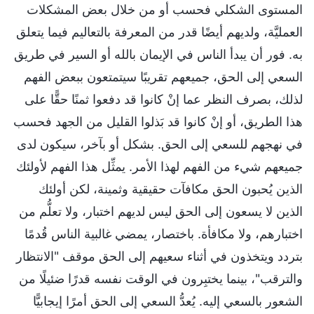
المستوى الشكلي فحسب أو من خلال بعض المشكلات
العمليَّة، ولديهم أيضًا قدر من المعرفة بالتعاليم فيما يتعلق
به. فور أن يبدأ الناس في الإيمان بالله أو السير في طريق
السعي إلى الحق، جميعهم تقريبًا سيتمتعون ببعض الفهم
لذلك، بصرف النظر عما إنْ كانوا قد دفعوا ثمنًا حقًّا على
هذا الطريق، أو إنْ كانوا قد بَذلوا القليل من الجهد فحسب
في نهجهم للسعي إلى الحق. بشكل أو بآخر، سيكون لدى
جميعهم شيء من الفهم لهذا الأمر. يمثِّل هذا الفهم لأولئك
الذين يُحبون الحق مكافآت حقيقية وثمينة، لكن أولئك
الذين لا يسعون إلى الحق ليس لديهم اختبار، ولا تعلُّم من
اختبارهم، ولا مكافأة. باختصار، يمضي غالبية الناس قُدمًا
بتردد ويتخذون في أثناء سعيهم إلى الحق موقف "الانتظار
والترقب"، بينما يختبِرون في الوقت نفسه قدرًا ضئيلًا من
الشعور بالسعي إليه. يُعدُّ السعي إلى الحق أمرًا إيجابيًّا