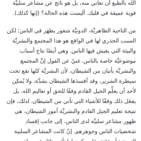
الله بالطبع أن تعاني منه، بل هو ناتج عن مشاعر سلبيَّة
قوية عميقة في قلبك. أليست هذه الحالة؟ (إنها كذلك).
من الناحية الظاهريَّة، الدونيَّة شعور يظهَر في الناس؛ لكن
السبب الجذري لها في الواقع هو هذا المجتمع والبشريَّة
والبيئة التي يعيش فيها الناس. وهي أيضًا نتاج أسباب
موضوعيَّة خاصة بالناس. غنيٌ عن القول إنَّ المجتمع
والبشريَّة يأتيان من الشيطان، لأن البشريَّة كلها تقع تحت
سيطرة الشرير، وقد أفسدَها الشيطان بشدَّة، ولا يُمكِن
لأحد أن يعلِّم الجيل القادم وفقًا للحق أو تعاليم الله، بل
يفعَل ذلك وفقًا للأشياء التي تأتي من الشيطان. لذلك، فإن
نتيجة تعليم الجيل القادم والبشريَّة أمور الشيطان، هي
ظهور مشاعر سلبيَّة لدى الناس، إلى جانب إفساد
شخصيات الناس وجوهرهم. إنْ كانت المشاعر السلبية