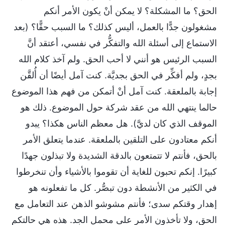
الحق؟ ما المشكلة؟ لا يمكن أنْ يكون الأمر أنكم
مشغولون جدًّا بالعمل، أليس كذلك؟ ما السبب حقًّا؟ (بعد
الاستماع إلى أسئلة الله والتفكُّر في نفسي، أعتقد أنَّ
السبب الرئيس هو أنني لا أحب الحق. ولم آخذ كلام الله
بجدٍ، ولم أفكِّر في الحق بجديَّة. كنت آمل أيضًا أن أُلقَّن
إجابة بالملعقة. كنت آمل أنْ أتمكن من فهم هذا الموضوع
حالما ينتهي الله من عقد شركة حول الموضوع. ذلك هو
الموقف الذي كان لديَّ). هل معظم الناس هكذا؟ يبدو
أنكم معتادون على التلقين بالملعقة. عندما يتعلق الأمر
بالحق، فأنتم لا تتمتعون بالدقة الشديدة ولا تبذلون جهدًا
كبيرًا. إنكم تحبون للغاية أن تقوموا بالأشياء وأن تنخرطوا
في الكثير من الأنشطة دون تبصُّر. كل ما تفعلونه هو
إهدار وقتكم سدى؛ فأنتم مشوشو الذهن عند التعامل مع
الحق، ولا تأخذون الأمر على محمل الجد. هذه هي حالتكم