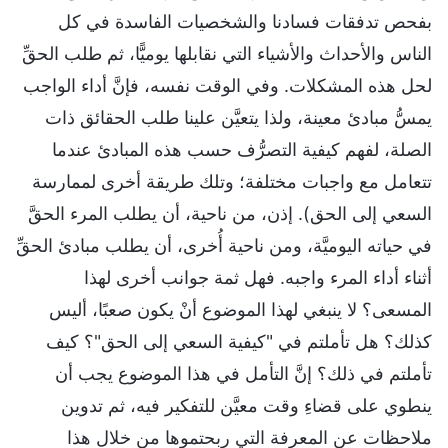
بفحص تدفقات فسادنا والشخصيات الفاسدة في كل
الناس والأحداث والأشياء التي نقابلها يوميًّا، ثم طلب الحقِّ
لحل هذه المشكلات. وفي الوقت نفسه، فإنَّ أداء الواجب
يمسُّ مبادئ معينة، ولذا يتعيَّن علينا طلب الحقائق ذات
الصلة، لفهم كيفية التصرُّف حسب هذه المبادئ عندما
تتعامل مع واجبات مختلفة؛ وتلك طريقة أخرى لممارسة
السعي إلى الحق). إذن، من ناحية، أن يطلب المرء الحقَّ
في حياته اليوميَّة، ومن ناحية أُخرى، أن يطلب مبادئ الحقِّ
أثناء أداء المرء واجبه. فهل ثمة جوانب أخرى لهذا
المسعى؟ لا ينبغي لهذا الموضوع أنْ يكون صعبًا، أليس
كذلك؟ هل تأملتم في "كيفية السعي إلى الحق"؟ كيف
تأملتم في ذلك؟ إنَّ التأمل في هذا الموضوع يجب أن
ينطوي على قضاءِ وقت معيَّن للتفكير فيه، ثم تدوين
ملاحظات عن المعرفة التي ربحتموها من خلال هذا