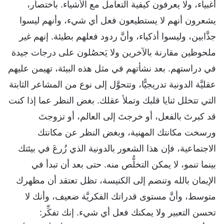
أغبياء، ولا يعرفون كيفية التعامل مع الأشياء. باختصار،
يشعرون أنهم لا يستطيعون فعل أي شيء، وأنهم ليسوا
جذَّابين، وليسوا أذكياء، وأنَّ ردود فعلهم بطيئة. إنهم غير
ملحوظين مقارنة بالآخرين ولا يَحصُلون على درجات جيدة
في دراستهم. بعد نشأتهم في مثل هذه البيئة، تهيمن عليهم
عقليَّة الدونية تدريجيًّا، وتتحوَّل إلى نوع من المشاعر الثابتة
التي تتخلل ثنايا قلبك وتملأ عقلك. بغض النظر عما إذا كنت
قد كبرتَ بالفعل، أو خرجتَ إلى العالم، أو تزوجتَ
ورسخت مكانتك المهنية، وبغض النظر عن مكانتك
الاجتماعية، فإن هذا الشعور بالدونية الذي زُرعَ في بيئتك
بينما تنمو، لا يمكن التخلُّص منه. حتى بعد أن تبدأ في
الإيمان بالله وتنضم إلى الكنيسة، تظل تعتقد أن مظهرك
متوسط، وأنَّ مستوى قدراتك الفكريَّة ضعيف، وأنك لا
تحسن التعبير ولا يمكنك فعل أي شيء. إنك تفكِّر: