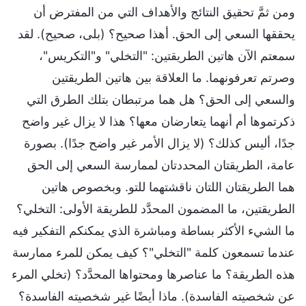
ومن ثمَّ تحقيق النتائج والأهداف التي من المفترض أن
يحققها السعي إلى الحق. أهذا صحيح؟ (بلى، صحيح). لقد
سمعتم الآن هاتين الطريقتين: "التخلي" و"التكريس"،
وصرتم تعرفونهما. ما العلاقة بين هاتين الطريقتين
والسعي إلى الحق؟ هل هما مرتبطان بتلك الطرق التي
ذكرتموها أم أنهما يتعارضان معها؟ هذا لا يزال غير واضح
جدًا، أليس كذلك؟ (لا يزال الأمر غير واضح جدًا). بصورة
عامة، الطريقتان المحددتان لممارسة السعي إلى الحق
هما الطريقتان اللتان ناقشتهما للتو. وبخصوص هاتين
الطريقتين، ما المضمون المحدَّد للطريقة الأولى: التخلي؟
ما الشيء الأكثر بساطة ومباشرة الذي يمكنكم التفكير فيه
عندما تسمعون كلمة "التخلي"؟ كيف يمكن للمرء ممارسة
هذه الطريقة؟ ما عناصرها ومحتواها المحدَّد؟ (تخلي المرء
عن شخصيته الفاسدة). ماذا أيضًا غير شخصيته الفاسدة؟