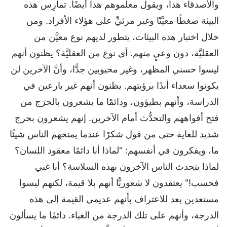
والأصدقاء هذا، ويقول معلموهم هذا أيضًا. تمارِس هذه
البيئة ضغطًا معيَّنًا وغير مرئيٍّ على هؤلاء الأفراد. ومن
خلال اختبار هذه البيئات، يتطور لديهم نوع معيَّن من
العقليَّة، دون وعيٍ منهم. أي نوع من العقليَّة؟ يظنون أنهم
ليسوا حسني المظهر، وغير محبوبين جدًّا، وأنَّ الآخرين لن
يكونوا سعداء أبدًا برؤيتهم. يظنون أنهم غير بارعين في
الدراسة، وأنهم بطيؤون، ودائمًا ما يشعرون بالحرَج من
فتح أفواههم والتحدُّث أمام الآخرين. إنهم يشعرون بحرج
شديد للغاية حتى من قول شكرًا عندما يمنحهم الناس شيئًا
ما، ويفكرون في أنفسهم: "لماذا أنا دائمًا معقود اللسان؟
لماذا يتحدث الناس الآخرون بهذه السلاسة؟ أنا غبي
فحسب!" يعتقدون لا شعوريًّا أنهم بلا قيمة، لكنهم ليسوا
مستعدين بعد للاعتراف بأنهم عديمي القيمة إلى هذه
الدرجة، وأنهم على تلك الدرجة من الغباء. دائمًا ما يسألون