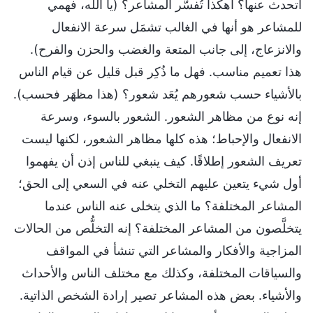
أتحدث عنها؟ أهكذا تُفسَّر المشاعر؟ (يا الله، فهمي
للمشاعر هو أنها في الغالب تشمَل سرعة الانفعال
والانزعاج، إلى جانب المتعة والغضب والحزن والفرح).
هذا تعميم مناسب. فهل ما ذُكِر قبل قليل عن قيام الناس
بالأشياء حسب شعورهم يُعَد شعور؟ (هذا مظهَر فحسب).
إنه نوع من مظاهر الشعور. الشعور بالسوء، وسرعة
الانفعال والإحباط؛ هذه كلها مظاهر الشعور، لكنها ليست
تعريف الشعور إطلاقًا. كيف ينبغي للناس إذن أن يفهموا
أول شيء يتعين عليهم التخلي عنه في السعي إلى الحق؛
المشاعر المختلفة؟ ما الذي يتخلى عنه الناس عندما
يتخلَّصون من المشاعر المختلفة؟ إنه التخلُّص من الحالات
المزاجية والأفكار والمشاعر التي تنشأ في المواقف
والسياقات المختلفة، وكذلك مع مختلف الناس والأحداث
والأشياء. بعض هذه المشاعر تصير إرادة الشخص الذاتية.