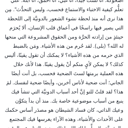
أضحوكة. أنا لست جيدًا، أنا غبي، أنا أحمق، أنا أبله. عليَّ
تعلُّم كيفية الاختباء والاستماع فحسب، وليس التحدُّث". مِن
هذا نرى أنه منذ لحظة نشوء الشعور بالدونيَّة إلى اللحظة
التي يصير فيها راسخًا في أعماق قلب الإنسان، ألا يُحرَم
حينئذٍ من إرادته الحرَّة ومن الحقوق المشروعة التي منحها
له الله؟ (بلى). لقد حُرم من هذه الأشياء. ومَن بالضبط
الذي حرمه من هذه الأشياء؟ لا يمكنك أن تقول يقينًا، أليس
كذلك؟ لا يمكن لأيٍ منكم أنْ يقول يقينًا. هذا لأنك خلال
هذه العملية برمتها لستَ الضحية فحسب، بل أنت أيضًا
الجاني؛ أنت ضحية لأناس آخرين، وأيضًا ضحية لنفسك. لمَ
هذا؟ لقد قلتُ للتو إنَّ أحد أسباب الدونيَّة التي تنشأ فيك
ينبع من أسباب موضوعية خاصة بك. منذ أن بدأ يتكوَّن
وعيك الذاتي، كان فساد الشيطان هو مصدَر أساس حكمك
على الأحداث والأشياء، وهذه الآراء يغرسها فيك المجتمع