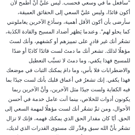
"سأفعل ما في وسعي فحسب. ليس عليَّ أنْ أطمح لأن
أكون قائدًا، وليس عليَّ السعي إلى الحقائق العميقة،
سأرضى بأن أكون الأقل أهمية، وسأدَع الآخرين يعاملونني
كما يحلو لهم". وعندما يَظهَر أضداد المسيح والقادة الكذَبة،
تشعُر أنك غير قادرٍ على تمييزهم أو كشفهم، وأنك لستَ
مؤهلًا لذلك. تشعر أنك ما دمتَ لست قائدًا كاذبًا أو ضدًا
للمسيح فهذا يكفي، وما دمتَ لا تسبِّب التعطيل
والاضطرابات فلا بأس، وما دامَ يمكنك الثبات في موضعك
فهذا يكفي. إنك تشعرُ في أعماق قلبك بأنك لست جيدًا بما
فيه الكفاية ولست جيدًا مثل الآخرين، وأنَّ الآخرين ربما
يكونون أدوات للخلاص، بينما أنت عامل خدمة في أحسن
الأحوال، ومن ثمَّ تشعُر أنك لست مؤهلًا لمهمة السعي إلى
الحق. أيًا كان مقدار الحق الذي يمكنك فهمه، فإنك لا تزال
تشعُر بأنَّ الله سبق وقدَّر لك مستوى القدرات الذي لديك،