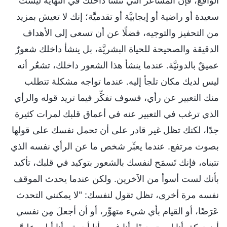
الواقع، فإن المشاعر التي تنشأ داخلك في النهاية ليست
سعيدة أو راضية أو إيجابيَّة أو تقدميَّة؛ إنك لا تعيش بمزيد
من التحفيز والتوجيه، فضلًا عن أن تسعى إلى الأهداف
الدقيقة والصحيحة للحياة البشريَّة، بل ينشأ داخلك شعورٌ
عميقٌ بالدونيَّة. عندما ينشأ هذا الشعور داخلك، تشعُر أنه
ليس لديك مكان تلجأ إليه. عندما تواجه مشكلة تتطلب
منك التعبير عن رأي، فسوف تفكِّر فيما تريد قوله والرأي
الذي ترغب في التعبير عنه في أعماق قلبك لمرات كثيرة
جدًا، لكنك تظل غير قادر على أن تحمل نفسك على قولها
بصوت مرتفع. عندما يعبِّر شخص ما عن الرأي نفسه الذي
تتبناه، فإنك تَسمَح لنفسك بالشعور بتوكيد في قلبك، تأكيد
بأنك لست أسوأ من الآخرين. ولكن عندما يحدث الموقف
نفسه مرة أخرى، تظل تقول لنفسك: "لا يمكنني التحدث
عَرَضًا، أو القيام بأي شيء متهوِّر، أو أن أجعلَ مِن نفسي