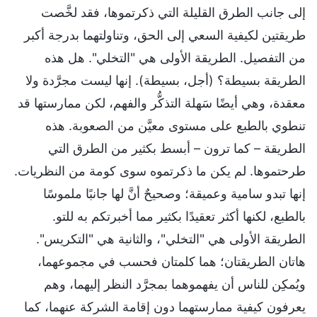
إلى جانب الطرق القليلة التي ذكرتموها، فقد لخَّصت
طريقتين لكيفية السعي إلى الحق، وتناولتهما بدرجة أكبر
من التفصيل. الطريقة الأولى هي "التخلي". هل هذه
الطريقة بسيطة؟ (أجل، بسيطة). إنها ليست مجرَّدة ولا
معقدة، وهي أيضًا سَهلة التذكُّر والفهم، لكن ممارستها قد
تنطوي بالطبع على مستوى معيَّن من الصعوبة. هذه
الطريقة – كما ترون – أبسط بكثير من الطرق التي
طرحتموها. لم يكن ما ذكرتموه سوى كومة من النظريات.
إنها تبدو سامية وعميقة؛ وصحيحٌ أنَّ لها جانبًا ملموسًا
بالطبع، لكنها أكثر تعقيدًا بكثير مما أخبرتكم به للتو.
الطريقة الأولى هي "التخلي"، والثانية هي "التكريس".
هاتان الطريقتان؛ هما كلمتان فحسب في مجموعهما،
ويُمكِن للناس أن يفهموهما بمجرَّد النظر إليهما، وهم
يعرفون كيفية ممارستهما دون إقامة الشركة عنهما، كما