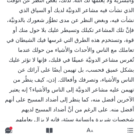
والبشريَّة ولا يعلِّمها لك الله. لذلك، بغض النظر عن الوقت
الذي نشأت فيه مشاعر الدونيَّة لديك أو السياق الذي
نشأت فيه، وبغض النظر عن مدى تطوُّر شعورك بالدونيَّة،
فإنَّ تلك المشاعر تكبلك وتسيطر عليك بلا حول منك أو
قوة، وتستخدِم هذه الطرق التي غرسها فيك الشيطان في
تعاملك مع الناس والأحداث والأشياء من حولك عندما
تُغرس مشاعر الدونيَّة عميقًا في قلبك، فإنها لا تؤثر عليك
بشكل عميق فحسب، بل تهيمن أيضًا على آرائك عن
الناس والأشياء، وتصرفك وأفعالك. إذن، كيف ينظُر من
تهيمن عليه مشاعر الدونيَّة إلى الناس والأشياء؟ إنه يعتبر
الآخرين أفضل منه، كما ينظر إلى أضداد المسيح على أنهم
أفضل منه. على الرغم من أنَّ أضداد المسيح لديهم
شخصيات شريرة وإنسانية سيئة، فإنه لا يزال يعاملهم
كأناس يجب الاقتداء بهم ونماذج تُحتذى للتعلُّم منها؛ حتى