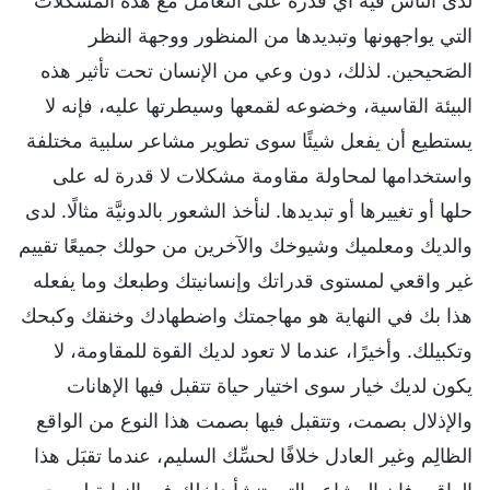
لدى الناس فيه أي قدرة على التعامل مع هذه المشكلات
التي يواجهونها وتبديدها من المنظور ووجهة النظر
الصَحيحين. لذلك، دون وعي من الإنسان تحت تأثير هذه
البيئة القاسية، وخضوعه لقمعها وسيطرتها عليه، فإنه لا
يستطيع أن يفعل شيئًا سوى تطوير مشاعر سلبية مختلفة
واستخدامها لمحاولة مقاومة مشكلات لا قدرة له على
حلها أو تغييرها أو تبديدها. لنأخذ الشعور بالدونيَّة مثالًا. لدى
والديك ومعلميك وشيوخك والآخرين من حولك جميعًا تقييم
غير واقعي لمستوى قدراتك وإنسانيتك وطبعك وما يفعله
هذا بك في النهاية هو مهاجمتك واضطهادك وخنقك وكبحك
وتكبيلك. وأخيرًا، عندما لا تعود لديك القوة للمقاومة، لا
يكون لديك خيار سوى اختيار حياة تتقبل فيها الإهانات
والإذلال بصمت، وتتقبل فيها بصمت هذا النوع من الواقع
الظالِم وغير العادل خلافًا لحسِّك السليم، عندما تقبَل هذا