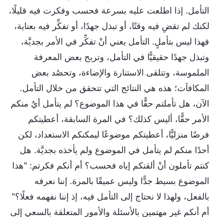
التأمل. إذا اطلعت عليه بسرعة فحسب وفكرت فيه قليلًا،
لكنك لم تقضِ فيه وقتًا، أو تبذل جهدًا، أو تفكِّر فيه بعناية،
فهذا ليس بتأملٍ. التأمل يعني أنْ تفكِّر في الأمر بجديَّة،
وتبذل جهدًا حقيقيًّا في التأمل، وتربح بعض المعرفة
الملموسة، وتتلقى الاستنارة والإضاءة، وتحصُد بعض
المكافآت؛ هذه هي النتائج التي تتحقق من خلال التأمل.
الآن، هل تأملتم حقًّا في هذا الموضوع؟ لم يتأمل أيٌ منكم
الأمر حقًّا، أليس كذلك؟ في المرة السابقة، أعطيتكم
فرضًا منزليًّا، أعطيتكم موضوعًا ليمكنكم الاستعداد، لكن
أحدًا منكم لم يتأمل في الموضوع ولم يأخذه بجديَّة. هل
كنتم تأملون أنْ ألقنكم إياه فحسب؟ أم أنكم فكرتم: "هذا
الموضوع بسيط جدًّا وليس عميقًا بالمرة. إننا نعرفه
بالفعل، ولهذا لا نحتاج إلى التأمل فيه، إذ إننا نفهمه فعلًا؟"
أم أنكم غير مهتمين بالأسئلة والأمور المتعلقة بالسعي إلى