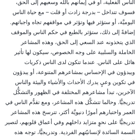
الناس الفعلية، أو في إيمانهم بالله وسعيهم إلى الحق،
فسوف تتداخل – بدرجة زادت أو قلت – مع حياة الناس
اليوميَّة، أو ستؤثر فيها وتؤثر في مواقفهم تجاه واجباتهم.
إضافةً إلى ذلك، ستؤثر بالطبع في حكم الناس والموقف
الذي يتخذونه عند السعي إلى الحق، وهذه المشاعر
الخاملة والسلبية على وجه الخصوص، سيكون لها تأثير
هائل على الناس. عندما تتكون لدى الناس ذكريات
ويبدؤون في الإحساس بمشاعرهم المتنوعة، أو يبدؤون
في تكوين وعيٍ يدرك الأحداث والأشياء والبيئة والناس
الآخرين، تبدأ مشاعرهم المختلفة في الظهور والتشكُّل
تدريجيًّا. وحالما تتشكَّل هذه المشاعر، ومع تقدُّم الناس في
العمر واختبارهم أمورًا دنيويَّة أكثر، تترسخ هذه المشاعر
تدريجيًّا على نحوٍ متزايد داخلهم وفي أعماق قلوبهم، لتصير
السمة السائدة لإنسانيّتهم الفردية. وتدريجيًّا، توجه هذه