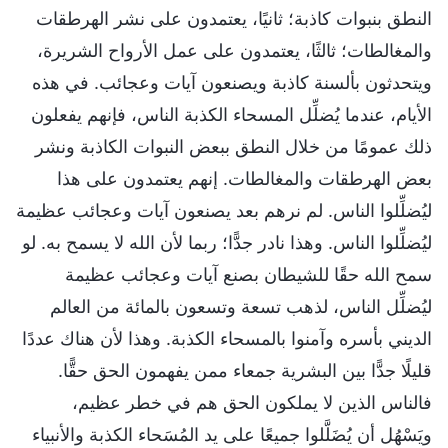
النطق بنبوات كاذبة؛ ثانيًا، يعتمدون على نشر الهرطقات
والمغالطات؛ ثالثًا، يعتمدون على عمل الأرواح الشريرة،
ويتحدثون بألسنة كاذبة ويصنعون آيات وعجائب. في هذه
الأيام، عندما يُضلِّل المسحاء الكذبة الناس، فإنهم يفعلون
ذلك عمومًا من خلال النطق ببعض النبوات الكاذبة ونشر
بعض الهرطقات والمغالطات. إنهم يعتمدون على هذا
ليُضلِّلوا الناس. لم نرهم بعد يصنعون آيات وعجائب عظيمة
ليُضلِّلوا الناس. وهذا نادر جدًّا؛ ربما لأن الله لا يسمح به. لو
سمح الله حقًا للشيطان بصنع آيات وعجائب عظيمة
ليُضلِّل الناس، لذهب تسعة وتسعون بالمائة من العالم
الديني بأسره وآمنوا بالمسحاء الكذبة. وهذا لأن هناك عددًا
قليلًا جدًّا بين البشرية جمعاء ممن يفهمون الحق حقًّا.
فالناس الذين لا يملكون الحق هم في خطر عظيم،
ويَسْهُل أن يُضَلَّلوا جميعًا على يد المُسَحاء الكذبة والأنبياء