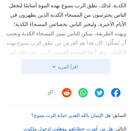
الكذبة. لذلك، نطق الرب يسوع بهذه النبوة أساسًا ليجعل
الناس يحترسون من المسحاء الكذبة الذين يظهرون في
الأيام الأخيرة، وليخبر الناس بخصائص المسحاء الكذبة؛
وبهذه الطريقة، يمكن للناس تمييز المسحاء الكذبة وتجنب
أن يُضلَّلوا. كان هذا هو الغرض من نطق الرب يسوع بهذه
الكلمات، وهو أيضًا المقصد المُضني للرب. ومع ذلك، لم
يقل الرب يسوع قط إنه لن يعود. إذا كان شخص ما لا
اقرأ المزيد
يؤمن بأن الرب قد عاد لأن الرب يسوع قال إن مسحاء
كذبة سيظهرون، فهو مخطئ. قال الرب يسوع: "
هَا أَنَا آتِي
سَرِيعًا
"
. لذلك، فإن عودة الرب يسوع أمر
(رؤيا 3: 11)
حتمي. ولكن كيف يشرح القساوسة والشيوخ هذه الفقرة
من الكتاب المقدس؟ إنهم يخبرون المؤمنين: "لأن مسحاء
السابق:
هل الإيمان بالله القدير خيانة للرب يسوع؟
كذبة سيظهرون في الأيام الأخيرة ليُضلِّلوا الناس، فإن أي
رسالة تقول إن الرب قد عاد هي رسالة كاذبة. لا يُسمح
التالي:
هل مَن غُفرت خطاياهم مؤهلون لدخول ملكوت