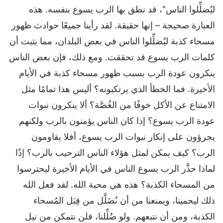
ليُضلِّلوا الناس"، قد نطق بها الرب يسوع بنفسه. هذه
العبارة صحيحة – إنها حقيقة. لقد رأينا جميعًا حوادث ظهور
مسحاء كذبة ليُضلِّلوا الناس في بعض البلدان، مما يثبت أن
كلمات الرب يسوع قد تحققت. ومع ذلك، فإن بعض الناس
ينكرون عودة الرب بسبب ظهور مسحاء كذبة في الأيام
الأخيرة. فما الخطأ الذي يرتكبونه؟ أليس هذا تمامًا مثل
الامتناع عن الأكل خوفًا من الغُصَّة؟ ألا ينكرون نبوات
عودة الرب يسوع؟ إذا كان الناس يؤمنون بالرب ولكنهم
يجرؤون على إنكار نبوات الرب يسوع، أفلا يقاومون
الرب؟ كيف يمكن لمثل هؤلاء الناس الترحيب بالرب؟ إذًا
لماذا حذَّر الرب يسوع الناس في الأيام الأخيرة ليحترسوا
من المسحاء الكذبة؟ هذه هي محبة الله. لقد فعل الله
ذلك ليحمينا، ويمنعنا من أن نُضَلَّل من قِبَل المُسحاء
الكذبة، ومن أن نتبعهم. ولو ضُلِّلنا، فلن نتمكن من نيل