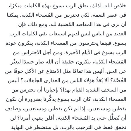
خلاص الله. لذلك، نطق الرب يسوع بهذه الكلمات مبكرًا،
في عصر النعمة، لكي نحترس من المُسَحاء الكذبة. يمكننا
أن نرى في هذا المقاصد المُضنية لله. ومع ذلك، فإن
العديد من الناس ليس لديهم استيعاب نقي لكلمات الرب
يسوع. فبينما يحترسون من المسحاء الكذبة، ينكرون عودة
الرب يسوع في الأيام الأخيرة. ومن أجل الاحتراس من
المُسَحاء الكذبة، ينكرون حقيقة أن الله صار جسدًا ليعبِّر
عن الحق. أليس هذا تمامًا مثل الامتناع عن الأكل خوفًا من
الغُصَّة؟ ألا يُعَدُّ هؤلاء الناس من العذارى الجاهلات؟ أليس
من السخف الشديد القيام بهذا؟ بإخبارنا أن نحترس من
المسحاء الكذبة، كان الرب يسوع يذكِّرنا بضرورة أن نكون
يقظين ومستعدين. إذا لم نكن يقظين ومستعدين، وصادف
أن نُضلَّل على يد المُسَحاء الكذبة، أفلن ينتهي أمرنا؟ لن
نخفق فقط في الترحيب بالرب، بل سنضطر في النهاية