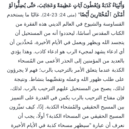
وَأَنْبِيَاءُ كَذَبَةٌ وَيُعْطُونَ آيَاتٍ عَظِيمَةً وَعَجَائِبَ، حَتَّى يُضِلُّوا لَوْ
أَمْكَنَ ٱلْمُخْتَارِينَ أَيْضًا
"
. غالبًا ما يستخدم
(متى 24: 23-24)
القساوسة والشيوخ في العالم الديني هذه الفقرة من
الكتاب المقدس أساسًا، ليحددوا أنه من المستحيل أن
يتجسد الله ويظهر ويعمل في الأيام الأخيرة، مُحدِّدين أن
أي ادعاء يشهد لمجيء الرب هو ادعاء كاذب. وهذا يؤدي
بالعديد من المؤمنين إلى الحذر الأعمى من المُسحاء
الكذبة عندما يتعلق الأمر بالترحيب بالرب؛ فهم لا يجرؤون
على طلب ظهور الله وعمله وتقصِّيهما بنشاط. ونتيجة
لذلك، يصبح من المستحيل عليهم الترحيب بالرب. لذلك،
فإن مفتاح الترحيب بالرب يكمن في القدرة على التمييز
بين المسيح الحقيقي والمُسَحاء الكذبة. إذًا، كيف تميِّزون
المسيح الحقيقي من المسحاء الكذبة؟ أولًا، يجب أن
نعرف أن عبارة "سيظهر مسحاء كذبة في الأيام الأخيرة