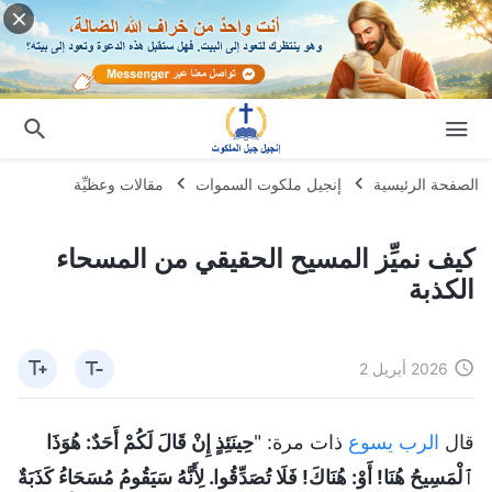
الصفحة الرئيسية
إنجيل ملكوت السموات
مقالات وعظيِّة
كيف نميِّز المسيح الحقيقي من المسحاء
الكذبة
2026 أبريل 2
قال
الرب يسوع
ذات مرة: "
حِينَئِذٍ إِنْ قَالَ لَكُمْ أَحَدٌ: هُوَذَا
ٱلْمَسِيحُ هُنَا! أَوْ: هُنَاكَ! فَلَا تُصَدِّقُوا. لِأَنَّهُ سَيَقُومُ مُسَحَاءُ كَذَبَةٌ