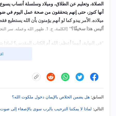
الصلاة، وتعليم عن الطلاق، وميلاد وسلسلة أنساب يسوع، و
أنها كنوز، حتى إنهم يتحققون من صحة عمل اليوم في ضوئه
ميلاده. الأمر يبدو كما لو أنهم يؤمنون بأن الله يستطيع ف
أليس هذا سخيفًا؟
"
[الكلمة، ج. 1. ظهور الله وعمله. سر التجسُّد (1)
"
في النهاية، أيهما أعظم: الله أم الكتاب المقدس؟ لماذا 
يكون لله الحق في تجاوز الكتاب المقدس؟ ألا يستطيع الله
اقر
يسوع وتلاميذه السبت؟ لو أنه كان ليعمل في ضوء السبت 
مجيئه، لكنه بدلًا من ذلك غسلَ أرجلًا وغطى الرأس وكسر
القديم؟ لو كان يسوع يُكرِّم العهد القديم، فلماذا خالف هذ
ألا يستطيع رب السبت أن يكون رب الكتاب المقدس أيضًا
السابق:
هل يضمن الخلاص بالإيمان دخول ملكوت الله؟
"
لا أحد يعرف حقيقة الكتاب المقدس: أنه ليس إلّا سجلًّا تا
وأنه لا يقدم لك فهمًا لأهداف عمل الله. فكل من قرأ ال
التالي:
لماذا لا يمكننا الترحيب بالرب سوى بالإصغاء إلى صوت 
وعصر النعمة. يؤرخ العهد القديم تاريخ إسرائيل وعمل ي