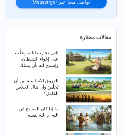
تواصل معنا عبر Messenger
مقالات مختارة
اِقبل تجارب الله، وتغلّب
على إغواء الشيطان،
واِسمح لله بأن يمتلك
كيانك بأكمله
الفروق الأساسية بين أن
تُخَلَّصَ وأن تنال الخلاص
الكامل؟
ما إذا كان المسيح ابن
الله أم الله نفسه