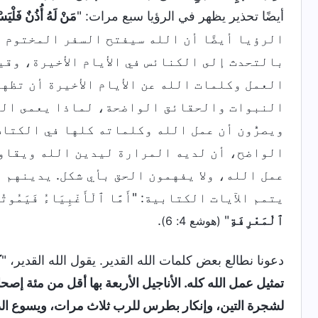
أيضًا تحذير يظهر في الرؤيا سبع مرات: "
مَنْ لَهُ أُذُنٌ فَلْيَس
الرؤيا أيضًا أن الله سيفتح السفر المختوم في
بالتحدث إلى الكنائس في الأيام الأخيرة، وقي
العمل وكلمات الله عن الأيام الأخيرة أن تظهر
النبوات والحقائق الواضحة، لماذا يعمى الك
ويصرُّون أن عمل الله وكلماته كلها في الكتا
الواضح، أن لديه المرارة ليدين الله ويقاومه
عمل الله، ولا يفهمون الحق بأي شكل. يدينهم 
يتمم الآيات الكتابية: "أَمَّا ٱلْأَغْبِيَاءُ فَيَمُوتُونَ 
ٱلْمَعْرِفَةِ
"
.
(هوشع 4: 6)
دعونا نطالع بعض كلمات الله القدير. يقول الله القدير، "
ك
تمثيل عمل الله كله. الأناجيل الأربعة بها أقل من مئة إ
لشجرة التين، وإنكار بطرس للرب ثلاث مرات، ويسوع الذي