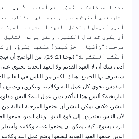
هذه المشكلة؟ لم تُسجَّل بعض أسفار الأنبياء 
مثل سفري أخنوخ وعزرا، ليست في الكتاب المقد
أخرى للرسل لم تدخل العهد الجديد، ناهيك عن 
أن يكون قد قال الكثير، ولكن يوجد القليل جد
يوحنا: "وَأَشْيَاءُ أُخَرُ كَثِيرَةٌ صَنَعَهَا يَسُوعُ، إِنْ كُتِبَت
ٱلْكُتُبَ ٱلْمَكْتُوبَةَ"
. من الواضح أن سِجل
(يوحنا 21: 25)
أدنى شك أن لا العهد القديم ولا العهد الجديد يحتوي على
سيعترف بها الجميع. هناك الكثير من الناس في العالم ال
المقدس يحوي كل عمل الله وكلامه، وينكرون ويدينون أ
التاريخية؟ أليس هذا التأكيد يدين عمل الله؟ أليس مقاو
البشر، فكيف يمكن للبشر أن يضعوا المرحلة التالية من 
لأن الناس يفتقرون إلى قوة التنبؤ. أولئك الذين جمعوا ال
الرب يسوع. كيف يمكن أن يضعوا عمله وكلامه وأسفار ال
الذين جمعوا العهد الجديد ليضعوا وضع عمل الله وكلامه ل