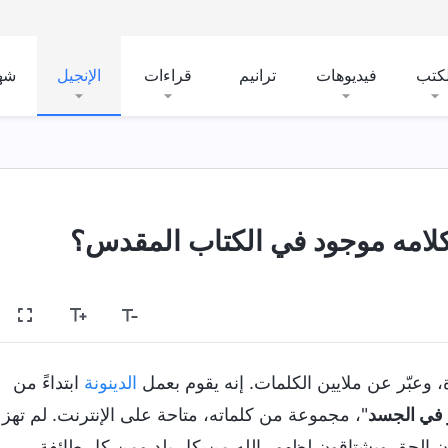
لكتب
فيديوهات
ترانيم
قراءات
الإنجيل
شه
لامه موجود في الكتاب المقدس؟
، وعبّر عن ملايين الكلمات. إنه يقوم بعمل
الدينونة
ابتداءً من
 في الجسد
"، مجموعة من كلماته، متاحة على الإنترنت. لم تهز
ون الحق ويشتاقون لظهور الله من كل بلد ومن كل طائفة،