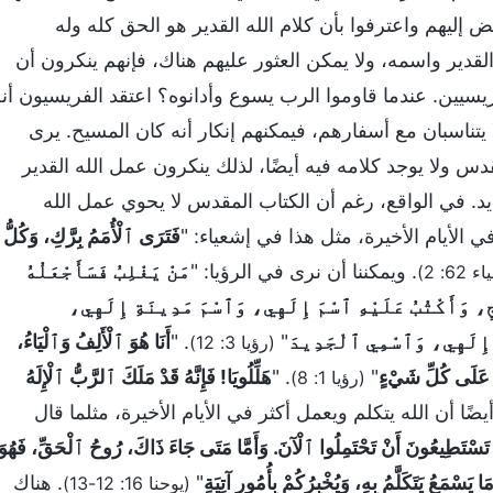
عض إليهم واعترفوا بأن كلام الله القدير هو الحق كله وله
لقدير واسمه، ولا يمكن العثور عليهم هناك، فإنهم ينكرون أن
يسيين. عندما قاوموا الرب يسوع وأدانوه؟ اعتقد الفريسيون أن
 يتناسبان مع أسفارهم، فيمكنهم إنكار أنه كان المسيح. يرى
مقدس ولا يوجد كلامه فيه أيضًا، لذلك ينكرون عمل الله القدير
يد. في الواقع، رغم أن الكتاب المقدس لا يحوي عمل الله
ي الأيام الأخيرة، مثل هذا في إشعياء: "
فَتَرَى ٱلْأُمَمُ بِرَّكِ، وَكُلُّ
. ويمكننا أن نرى في الرؤيا: "
مَنْ يَغْلِبُ فَسَأَجْعَلُهُ
62: 2)
، وَأَكْتُبُ عَلَيْهِ ٱسْمَ إِلَهِي، وَٱسْمَ مَدِينَةِ إِلَهِي،
ِ إِلَهِي، وَٱسْمِي ٱلْجَدِيدَ
"
. "
أَنَا هُوَ ٱلْأَلِفُ وَٱلْيَاءُ،
(رؤيا 3: 12)
رُ عَلَى كُلِّ شَيْءٍ
"
. "
هَلِّلُويَا! فَإِنَّهُ قَدْ مَلَكَ ٱلرَّبُّ ٱلْإِلَهُ
(رؤيا 1: 8)
يضًا أن الله يتكلم ويعمل أكثر في الأيام الأخيرة، مثلما قال
لَا تَسْتَطِيعُونَ أَنْ تَحْتَمِلُوا ٱلْآنَ. وَأَمَّا مَتَى جَاءَ ذَاكَ، رُوحُ ٱلْحَقِّ، فَهُوَ
 يَسْمَعُ يَتَكَلَّمُ بِهِ، وَيُخْبِرُكُمْ بِأُمُورٍ آتِيَةٍ
"
. هناك
(يوحنا 16: 12-13)