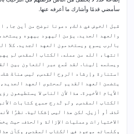
سأمضي قدمًا وأشارك ما أعرفه عنها.
قبل الخوض في ذلك، دعونا نوضح من أين جاء ا
والعهد الجديد. يؤمن اليهود بيهوه ويستخدم
بالرب يسوع ويستخدمون العهد الجديد. كلا ال
انتهاء الله من عمله. الكتاب المقدس لم يهب
ويسلمه إلينا. لقد جُمع عبر التعاون بين الق
استنارة وإرشاد الروح القدس، ليس هناك شك. 
يتضمن العهد القديم لمحتوى العهد الجديد، 
الأيام الأخيرة. هذا لأن الناس لا يستطيعون رؤ
الكتاب المقدس، ولم تُدرج جميع كتابات الأنب
حُذف أو أزيل. لكن هذا ليس إشكالية. نظرًا لأن
الاختيارات وعمليات الإزالة والحذف. حيث يخط
وكلماته موجود في الكتاب المقدس، وكأن هذا 