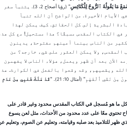
ْمَعْ مَا يَقُولُهُ ٱلرُّوحُ لِلْكَنَائِسِ
"
. يتنبأ سفر
(رؤيا أصحاح 2، 3)
 الأيام الأخيرة. من الواضح أن الله تنبأ
ادة البشرية إلى كل الحقائق. كيف يمكن لهذا
 في الكتاب المقدس مسبقًا؟ هذا مستحيل! مع كل هذه
ثير من الناس بينما أعينهم مفتوحة، يدينون
ب المقدس، ولا يمكن العثور على شيء خارجه؟ من
 الآن بعد أن ظهر ويعمل، هؤلاء الناس لا يفهمون
الله ويقصيهم، وقد وقعوا بالفعل في الكوارث. هذا
مِنْ نَقْصِ ٱلْفَهْمِ"
. "
قَدْ هَلَكَ شَعْبِي مِنْ عَدَمِ
(أمثال 10: 21)
ل ما هو مُسجل في الكتاب المقدس محدود وغير قادر على
صحاح تحتوي معًا على عدد محدود من الأحداث، مثل لعن يسوع
 ظهر للتلاميذ بعد صلبه وقيامته، وتعليم عن الصوم، وتعليم ع