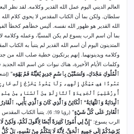
العالم الديني اليوم عمل الله القدير وكلامه. لقد نظر الب
سلطان. ولكن بما أن الكتاب المقدس لا يحوي كلام الله ا
الله القدير هو ظهور الله نفسه. أليس خطأهم كخطأ الفر
بما أن اسم الرب يسوع لم يكن المسيَّا، وعمله وكلامه لا
المتدينون اليوم أن اسم الله القدير لم يتنبأ به الكتاب ال
وكلامه ويدينونهما. إنهم يرتكبون خطية صلب الله من جد
وكلمات الأيام الأخيرة، هناك نبوات عن اسم الله الجديد ف
ٱلْمُلُوكِ مَجْدَكِ، وَتُسَمَّيْنَ بِٱسْمٍ جَدِيدٍ يُعَيِّنُهُ فَمُ يَهْوَه
"
(إشعياء 
عَمُودًا فِي هَيْكَلِ إِلَهِي، وَلَا يَعُودُ يَخْرُجُ إِلَى خَارِجٍ
أُورُشَلِيمَ ٱلْجَدِيدَةِ ٱلنَّازِلَةِ مِنَ ٱلسَّمَاءِ مِنْ عِنْد
ٱلْبِدَايَةُ وَٱلنِّهَايَةُ" ٱلْكَائِنُ وَٱلَّذِي كَانَ وَٱلَّذِي يَأْتِي، ٱلْقَادِ
ٱلْقَادِرُ عَلَى كُلِّ شَيْءٍ
"
. يتنبأ الكتاب المقدس أ
(رؤيا 19: 6)
الرب يسوع: "
إِنَّ لِي أُمُورًا كَثِيرَةً أَيْضًا لِأَقُولَ لَكُمْ، وَلَكِنْ 
يُرْشِدُكُمْ إِلَى جَمِيعِ ٱلْحَقِّ، لِأَنَّهُ لَا يَتَكَلَّمُ مِنْ نَفْسِهِ، بَلْ كُلُّ مَا