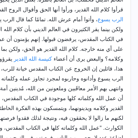
قرأوا كلام الله القدير، ورأوا أنها الحق وأقوال الروح 
الرب يسوع
، وأتوا أمام عرش الله. تمامًا كما قال الرب 
ولكن بينما يقر الكثيرون في العالم الديني بأن كلام الل
في الكتاب المقدس، يرفضون قبولها. إنهم يؤمنون أن عمل
على أي منه خارجه. كلام الله القدير هو الحق، ولكن ب
وكلامه؟ والبعض يرى أن أعضاء
كنيسة الله القدير
يقرؤو
هذا، قائلين إن الخروج عن الكتاب المقدس خيانة للرب، و
الرب يسوع وأدانوه وحاربوه لمجرد تجاوز عمله وكلماته نص
وانتهى بهم الأمر معاقَبين وملعونين من الله، مُدينين أمة
أن عمل الله وكلماته كلها موجودة في الكتاب المقدس، ول
القدير وكلامه ويدينونهما، ويتمسكون بهذه الفكرة الخاطئ
لكنهم ما زالوا لا يحققون فيه، ونتيجة لذلك فقدوا فرص
الكوارث. "عمل الله وكلماته كلها في الكتاب المقدس، و
إضاعة عدد لا يحصى من الناس فرصتهم في الترحيب بالرب