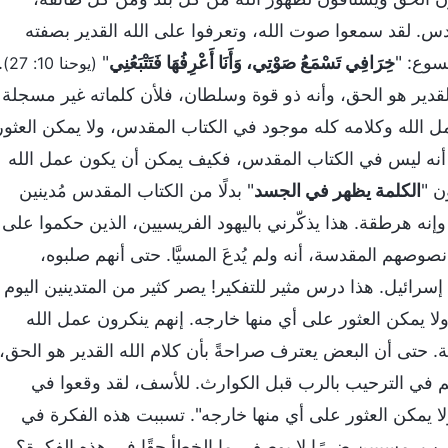
القدس. لقد سمعوا صوت الله، وتعرفوا على الله القدير بصفته
يسوع: "
خِرَافِي تَسْمَعُ صَوْتِي، وَأَنَا أَعْرِفُهَا فَتَتْبَعُنِي
"
.
(يوحنا 10: 27)
ه القدير هو الحق، وأنه ذو قوة وسلطان، فلأن كلماته غير مسجلة
 الله وكلامه كله موجود في الكتاب المقدس، ولا يمكن العثور
ما أنه ليس في الكتاب المقدس، فكيف يمكن أن يكون عمل الله
ن "
الكلمة يظهر في الجسد
" بدلًا من الكتاب المقدس مُدينين
إنه هرطقة. هذا يذكّرني باليهود الفريسيين، الذين حكموا على
وصهم المقدسة، أنه ولم يُدعَ المسيَّا. حتى أنهم صلبوه،
 إسرائيل. هذا درس مثير للتفكير! يصر كثير من المتدينين اليوم
ا يمكن العثور على أي منها خارجه. إنهم ينكرون عمل الله
ة. حتى أن البعض يعترف صراحةً بأن كلام الله القدير هو الحق،
تهم في الترحيب بالرب قبل الكوارث. للأسف، لقد وقعوا في
لا يمكن العثور على أي منها خارجه". تسببت هذه الفكرة في
، مسببين ضررًا لا يوصف. ما الخطأ حقًا في هذه الفكرة؟