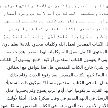
في العهد القديم، واثنين من الأسفار التي نعرفها،
س. ويمكننا التأكد من أنه لا بد من وجود أسفار
أن الرب يسوع كان يعظ لأكثر من ثلاث سنوات ويجب
ًا من ذلك في الكتاب المقدس. كما قال الرسول
ْ وَاحِدَةً وَاحِدَةً، فَلَسْتُ أَظُنُّ أَنَّ ٱلْعَالَمَ نَفْسَهُ يَسَعُ
 الكتاب المقدس لعمل الله وكلماته محدود للغاية! نعلم دون
 المحتوى الكامل لعمل الله وكلماته لهذا العصر. هذه حقيقة
ديني لا يفهمون الكتاب المقدس أو كيف جُمع. يؤمنون أن الكتاب
ي شيء خارج الكتاب المقدس. هل هذا يتوافق مع الحقائق
مة الله؟ جُمع الكتاب المقدس بعد وقوع الحدث وقام بذلك
عمل الله في الكتاب المقدس مسبقًا؟ سيكون ذلك مستحيلًا،
عهد القديم لم يكونوا أحياء أيام الرب يسوع ولم يختبروا عمل
رسل في العهد القديم في وقت مبكر؟ مُحال أيضًا لأولئك
لأيام الأخيرة، بعد ألفي سنة، في الكتاب المقدس مسبقًا. شهد