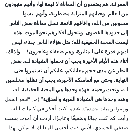
المعرفة. هم يعتقدون أن المعاناة لا قيمة لها، وأنهم منبوذون
من العالم، وحياتهم المنزلية مضطربة، وأنهم ليسوا
محبوبين من الله، وآفاقهم قاتمة. تصل معاناة بعض الناس
إلى حدودها القصوى، وتتحول أفكارهم نحو الموت. هذه
ليست المحبة الحقيقية لله؛ مثل هؤلاء الناس جبناء، ليس
لديهم قدرة على المثابرة، وهم ضعفاء وعاجزون! ... ولذلك،
أثناء هذه الأيام الأخيرة يجب أن تحملوا الشهادة لله. بغض
النظر عن مدى حجم معاناتكم، عليكم أن تستمروا حتى
النهاية، وحتى مع أنفاسكم الأخيرة، يجب أن تظلوا مخلصين
لله، وتحت رحمته. فهذه وحدها هي المحبة الحقيقية لله،
وهذه وحدها هي الشهادة القوية والمدوّية
"
(من "اتبعوا الحمل
. عندما كنت أفكر في كلمات الله،
ورنموا ترنيمات جديدة")
رأيت كم كنت جبانًا وضعيفًا وعاجزًا. أردت أن أموت بسبب
ضعفي الجسدي، لأنني كنت أخشى المعاناة. لا يمكن لهذا