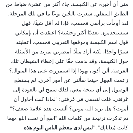
مني أن أخبره عن الكنيسة. جاء أكثر من عشرة ضباط من
الطابق السفلي. شعرت بالجُبن نوعًا ما في تلك المرحلة.
لقد أومأت برأسي فحسب، فإذا لم أقل شيئًا، فهل
سيستخدمون تعذيبًا أكثر وحشية؟ اعتقدت أن بإمكاني
قول اسم الكنيسة وموقعها التقريبي فحسب. أعطيته
شبرًا واحدًا، لكنه أراد ميلًا. أمطرني بمزيد من الأسئلة
حول الكنيسة، وقد ندمت حقًا على إعطاء الشيطان تلك
الفرصة. ألن أكون يهوذا إذا استمررت على هذا المنوال؟
زعمت الجهل حينما سألني عن أمور أخرى. لم يستطع
الوصول إلى أي نتيجة معي، لذلك سمح لي بالعودة إلى
غرفتي. قلت لنفسي في غرفتي: "لماذا كنت أحاول أن
أموت؟ هل يريد الله موتي؟ أليست هذه علامة ضعف؟"
ثم تذكرت ترنيمة من كلمات الله "اسعَ أن تحب اللهِ مهما
كانت مُعاناتِكَ": "
ليس لدى معظم الناس اليوم هذه