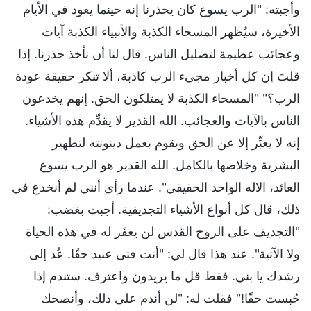
وأجبته: "الرب يسوع كان يحذرنا إنه حينما يعود في الأيام
الأخيرة، سيُظهر المسحاء الكذبة والأنبياء الكذبة آيات
وعجائب عظيمة لتضليل الناس. قال لنا أن نأخذ حذرنا. إذا
قلتَ إن كل أخبار مجيء الرب كاذبة، ألا تنكر حقيقة عودة
الرب؟" "المسحاء الكذبة لا يمتلكون الحق. إنهم يخدعون
الناس بالآيات والعجائب. الله القدير لا يقدِّم هذه الأشياء.
إنه لا يعبِّر إلا عن الحق ويقوم بعمل دينونته لتطهير
البشرية وخلاصها بالكامل. الله القدير هو الرب يسوع
العائد، الاله الواحد الحقيقي". عندما رأى أنني لم أنخدع في
ذلك، قال كل أنواع الأشياء التجديفية. أجبت بغضب:
"التجديف على الروح القدس لن يغفَر له في هذه الحياة
ولا الآتية". عند هذا قال لي: "أنت فتى عنيد حقًا. عُد إلى
رشدك يا بني. فقط قل ما يريدون واعترف. ستندم إذا
حُبست حقًا!" فقلت له: "لن أندم على ذلك، وأنصحك