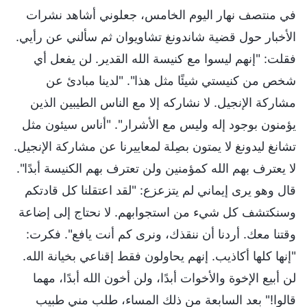
في منتصف نهار اليوم الخامس، جعلوني أشاهد نشرات
الأخبار حول قضية شاندونغ تشاويوان ثم سألني عن رأيي.
فقلت: "إنهم ليسوا مع كنيسة الله القدير. لن يفعل أي
شخص من كنيستي شيئًا مثل هذا". "لدينا مبادئ عن
مشاركة الإنجيل. لا نشاركه إلا مع الناس الطيبين الذين
يؤمنون بوجود إله وليس مع الأشرار". "أناس سيئون مثل
تشانغ ليدونغ لا يمتون بصِلة لمعاييرنا عن مشاركة الإنجيل.
لا يعترف بهم الله كمؤمنين ولن تعترف بهم الكنيسة أبدًا".
قال وهو يرى إيماني لم يتزعزع: "لقد اعتقلنا كل قادتكم
وسنكتشف كل شيء من استجوابهم. لا نحتاج إلى إضاعة
وقتنا معك. أردنا أن ننقذك، ونرى كم أنت يافع". فكرت:
"إنها كلها أكاذيب. إنهم يحاولون فقط إقناعي بخيانة الله.
لن أبيع الإخوة والأخوات أبدًا، ولن أخون الله أبدًا، مهما
قالوا!" بعد السابعة من ذلك المساء، طلب مني طبيب