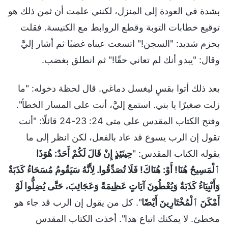
بشدة في العودة إلى المنزل، لكنني علمت أن ثمن ذلك هو
توقيع خطابات التوبة وقطع الروابط مع الكنيسة. فقلت
بحزم شديد: "السجن!" اتسعت عيناه غضبًا ثم أشار إليَّ
وقال: "يبدو أنك لم تعاني حقًا!" ثم انطلق بغضب.
بعد ذلك أتوا بقسٍ ليغسل دماغي. قال لحظة دخوله: "ما
زلت صغيرًا يا بني. استمع إليَّ، أنت على المسار الخطأ".
وفتح الكتاب المقدس على متى 24: 23-24 قائلًا: "أنت
تقول إن الرب يسوع قد عاد بالفعل، لكن انظر إلى ما
يقوله الكتاب المقدس: "
حِينَئِذٍ إِنْ قَالَ لَكُمْ أَحَدٌ: هُوَذَا
ٱلْمَسِيحُ هُنَا! أَوْ: هُنَاكَ! فَلَا تُصَدِّقُوا. لِأَنَّهُ سَيَقُومُ مُسَحَاءُ كَذَبَةٌ
وَأَنْبِيَاءُ كَذَبَةٌ وَيُعْطُونَ آيَاتٍ عَظِيمَةً وَعَجَائِبَ، حَتَّى يُضِلُّوا لَوْ
أَمْكَنَ ٱلْمُخْتَارِينَ أَيْضًا
". كل من يقول إن الرب قد جاء هو
مخطئ. لا يمكنك اتباع هذا". أخذت الكتاب المقدس