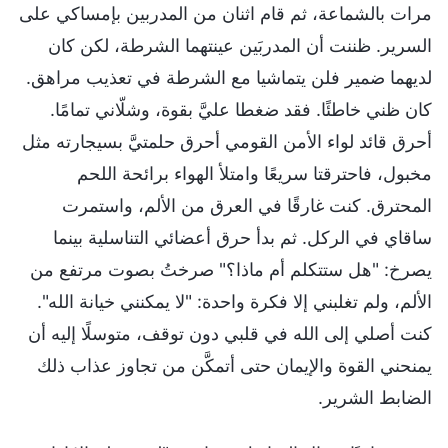
مرات بالشماعة، ثم قام اثنان من المدربين بإمساكي على
السرير. ظننت أن المدربَين عينتهما الشرطة، لكن كان
لديهما ضمير فلن يتماشيا مع الشرطة في تعذيب مراهق.
كان ظني خاطئًا. فقد ضغطا عليَّ بقوة، وشلّاني تمامًا.
أحرق قائد لواء الأمن القومي أحرق حلمتيَّ بسيجارته مثل
مخبول، فاحترقتا سريعًا وامتلأ الهواء برائحة اللحم
المحترق. كنت غارقًا في العرق من الألم، واستمرت
ساقاي في الركل. ثم بدأ حرق أعضائي التناسلية بينما
يصرخ: "هل ستتكلم أم ماذا؟" صرختُ بصوت مرتفع من
الألم، ولم تغلبني إلا فكرة واحدة: "لا يمكنني خيانة الله".
كنت أصلي إلى الله في قلبي دون توقف، متوسلًا إليه أن
يمنحني القوة والإيمان حتى أتمكَّن من تجاوز عذاب ذلك
الضابط الشرير.