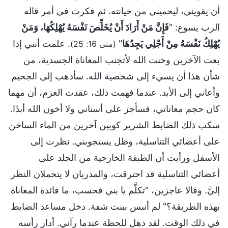
أن يقويني، ليحميني من خيانته. ثم فكرت في أمر قاله
الرب يسوع: "
فَإِنَّ مَنْ أَرَادَ أَنْ يُخَلِّصَ نَفْسَهُ يُهْلِكُهَا، وَمَنْ
يُهْلِكُ نَفْسَهُ مِنْ أَجْلِي يَجِدُهَا
"
. علمت أنني إذا
(متى 16: 25)
بعت الآخرين وخنت الله لأتجنب المعاناة الجسدية، من
شأن هذا أن يسيء إلى شخصية الله. سأذهب إلى الجحيم
وأعاني إلى الأبد. عندما فهمت ذلك، عقدت العزم، أن مهما
كان حجم معاناتي، فسأجز على أسناني ولا أخون الله أبدًا.
سكب ذلك الضابط الشرير كوبين آخرين من الماء الساخن
على أعضائي التناسلية، وظل يستجوبني. نظرت إلى
الأسفل ورأيت أن الطبقة الخارجية من الجلد على
أعضائي التناسلية قد احترقت، والمدربان لا يتحملان النظر
إليَّ. وقالا عاجزين، "تكلَّم يا بني فحسب، ما فائدة المعاناة
بهذه الطريقة؟" لم أنبس ببنت شفة. دخل مساعد الضابط
في ذلك الوقت. لقد ذهل للحظة عندما رآني. أدار رأسه