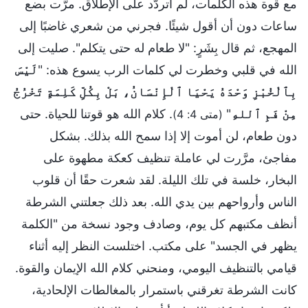
مع قوة هذه الكلمات، لم أتردَّد على الإطلاق. مرَّت بضع
ساعات دون أن أقول شيئًا. فجرني من شعري غاضبًا إلى
المهجع، ثم قال بِشَرٍ: "لا طعام له حتى يتكلم". صليت إلى
الله في قلبي وخطرت لي كلمات الرب يسوع هذه: "
لَيْسَ
بِٱلْخُبْزِ وَحْدَهُ يَحْيَا ٱلْإِنْسَانُ، بَلْ بِكُلِّ كَلِمَةٍ تَخْرُجُ
مِنْ فَمِ ٱللهِ
"
. كلام الله هو قوتنا للحياة. حتى
(متى 4: 4)
دون طعام، لن أموت إلا إذا سمح الله بذلك. بشكل
مفاجئ، مرَّرت لي عاملة تنظيف كعكة مطهوة على
البخار، خلسة في تلك الليلة. لقد شعرت حقًا أن قلوب
الناس وأرواحهم بين يدي الله. بعد ذلك جعلتني الشرطة
أنظف مكتبهم كل يوم، وصادف وجود نسخة من "الكلمة
يظهر في الجسد" على مكتب. اختلست النظر إليه أثناء
قيامي بالتنظيف اليومي، ومنحني كلام الله الإيمان والقوة.
كانت الشرطة تغرقني باستمرار بالمغالطات الإلحادية،