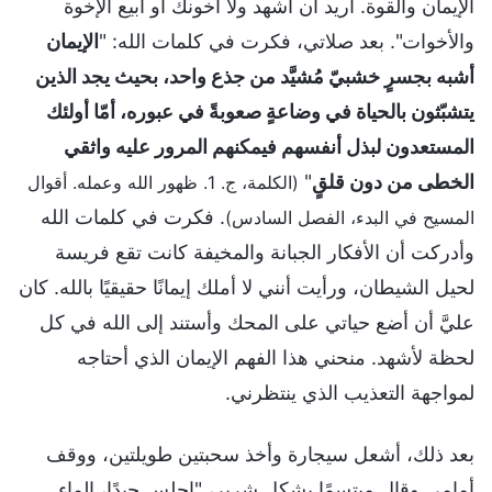
الإيمان والقوة. أريد أن أشهد ولا أخونك أو أبيع الإخوة
والأخوات". بعد صلاتي، فكرت في كلمات الله: "
الإيمان
أشبه بجسرٍ خشبيّ مُشيَّد من جذع واحد، بحيث يجد الذين
يتشبّثون بالحياة في وضاعةٍ صعوبةً في عبوره، أمّا أولئك
المستعدون لبذل أنفسهم فيمكنهم المرور عليه واثقي
الخطى من دون قلقٍ
"
(الكلمة، ج. 1. ظهور الله وعمله. أقوال
. فكرت في كلمات الله
المسيح في البدء، الفصل السادس)
وأدركت أن الأفكار الجبانة والمخيفة كانت تقع فريسة
لحيل الشيطان، ورأيت أنني لا أملك إيمانًا حقيقيًا بالله. كان
عليَّ أن أضع حياتي على المحك وأستند إلى الله في كل
لحظة لأشهد. منحني هذا الفهم الإيمان الذي أحتاجه
لمواجهة التعذيب الذي ينتظرني.
بعد ذلك، أشعل سيجارة وأخذ سحبتين طويلتين، ووقف
أمامي وقال مبتسمًا بشكل شرير، "اجلس جيدًا، الماء