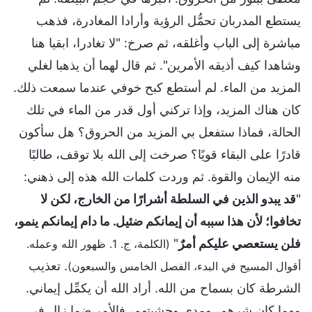
يستطع المدربان تحمُّل الرؤية وأرادا المغادرة، فذهب
مباشرة إلى الباب وأغلقه، ثم صرخ: "لا تغادرا، ابقيا هنا
وشاهدا كيف أذيقه الأمرين". ثم قال لهما أن يذهبا لغلي
المزيد من الماء. لم أستطع كبح خوفي عندما سمعت ذلك.
كان هناك المزيد، وإذا تركني أول قدر من الماء في تلك
الحالة، فماذا ستفعل بي المزيد من الحروق؟ هل سأكون
قادرًا على البقاء قويًا؟ صرخت إلى الله بلا توقف، طالبًا
منه الإيمان والقوة. ثم وردت كلمات الله هذه إلى ذهني:
"
قد يبدو الذين في السلطة أشرارًا من الخارج، لكن لا
تخافوا؛ لأن هذا سببه أن إيمانكم ضئيل. ما دام إيمانكم ينمو،
فلن يستعصي عليكم أمرٌ
"
(الكلمة، ج. 1. ظهور الله وعمله.
. تعذيب
أقوال المسيح في البدء، الفصل الخامس والسبعون)
الشرطة كان بسماح من الله. أراد الله أن يكمِّل إيماني.
مهما كان شرهم، ومدى وحشيتهم، فالأمر ضما زال في