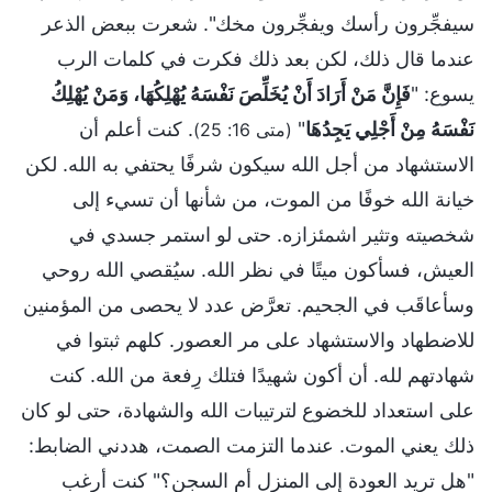
سيفجِّرون رأسك ويفجِّرون مخك". شعرت ببعض الذعر
عندما قال ذلك، لكن بعد ذلك فكرت في كلمات الرب
يسوع: "
فَإِنَّ مَنْ أَرَادَ أَنْ يُخَلِّصَ نَفْسَهُ يُهْلِكُهَا، وَمَنْ يُهْلِكُ
نَفْسَهُ مِنْ أَجْلِي يَجِدُهَا
"
. كنت أعلم أن
(متى 16: 25)
الاستشهاد من أجل الله سيكون شرفًا يحتفي به الله. لكن
خيانة الله خوفًا من الموت، من شأنها أن تسيء إلى
شخصيته وتثير اشمئزازه. حتى لو استمر جسدي في
العيش، فسأكون ميتًا في نظر الله. سيُقصي الله روحي
وسأعاقَب في الجحيم. تعرَّض عدد لا يحصى من المؤمنين
للاضطهاد والاستشهاد على مر العصور. كلهم ثبتوا في
شهادتهم لله. أن أكون شهيدًا فتلك رِفعة من الله. كنت
على استعداد للخضوع لترتيبات الله والشهادة، حتى لو كان
ذلك يعني الموت. عندما التزمت الصمت، هددني الضابط:
"هل تريد العودة إلى المنزل أم السجن؟" كنت أرغب