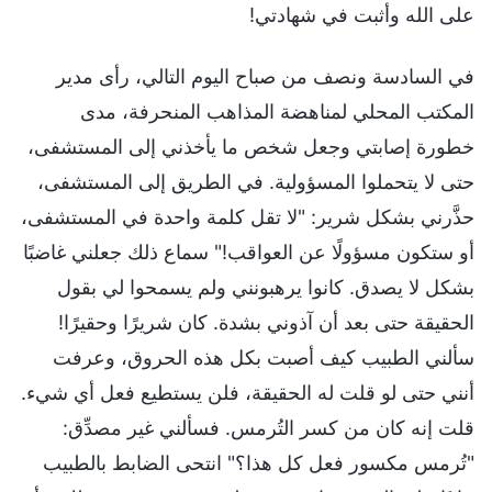
على الله وأثبت في شهادتي!
في السادسة ونصف من صباح اليوم التالي، رأى مدير
المكتب المحلي لمناهضة المذاهب المنحرفة، مدى
خطورة إصابتي وجعل شخص ما يأخذني إلى المستشفى،
حتى لا يتحملوا المسؤولية. في الطريق إلى المستشفى،
حذَّرني بشكل شرير: "لا تقل كلمة واحدة في المستشفى،
أو ستكون مسؤولًا عن العواقب!" سماع ذلك جعلني غاضبًا
بشكل لا يصدق. كانوا يرهبونني ولم يسمحوا لي بقول
الحقيقة حتى بعد أن آذوني بشدة. كان شريرًا وحقيرًا!
سألني الطبيب كيف أصبت بكل هذه الحروق، وعرفت
أنني حتى لو قلت له الحقيقة، فلن يستطيع فعل أي شيء.
قلت إنه كان من كسر التُرمس. فسألني غير مصدِّق:
"تُرمس مكسور فعل كل هذا؟" انتحى الضابط بالطبيب