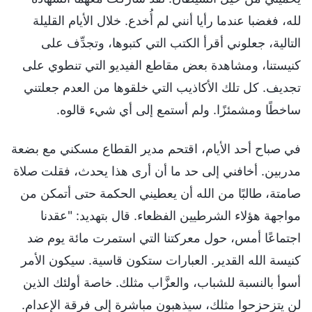
لله، فغضبا عندما رأيا أنني لم أُخدع. خلال الأيام القليلة
التالية، جعلوني أقرأ الكتب التي كتبوها، وتجدِّف على
كنيستنا، ومشاهدة بعض مقاطع الفيديو التي تنطوي على
تجديف. كل تلك الأكاذيب التي خلقوها من العدم جعلتني
ساخطًا ومشمئزًا. ولم أستمع إلى أي شيء قالوه.
في صباح أحد الأيام، اقتحم مدير القطاع مسكني مع بضعة
مدربين. أخافني إلى حد ما أن أرى هذا يحدث، فقلت صلاة
صامتة، طالبًا من الله أن يعطيني الحكمة حتى أتمكن من
مواجهة هؤلاء الشرطيين الفظعاء. قال بتهديد: "عقدنا
اجتماعًا أمس، حول معركتنا التي استمرت مائة يوم ضد
كنيسة الله القدير. العبارات ستكون قاسية. سيكون الأمر
أسوأ بالنسبة للشباب، والعزَّاب مثلك. خاصة أولئك الذين
لن يتزحزحوا مثلك، سيذهبون مباشرة إلى فرقة الإعدام.