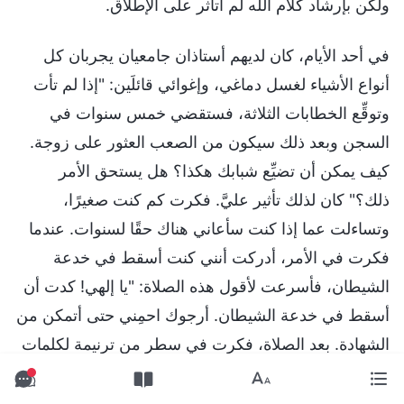
ولكن بإرشاد كلام الله لم أتأثر على الإطلاق.
في أحد الأيام، كان لديهم أستاذان جامعيان يجربان كل
أنواع الأشياء لغسل دماغي، وإغوائي قائلَين: "إذا لم تأت
وتوقِّع الخطابات الثلاثة، فستقضي خمس سنوات في
السجن وبعد ذلك سيكون من الصعب العثور على زوجة.
كيف يمكن أن تضيِّع شبابك هكذا؟ هل يستحق الأمر
ذلك؟" كان لذلك تأثير عليَّ. فكرت كم كنت صغيرًا،
وتساءلت عما إذا كنت سأعاني هناك حقًا لسنوات. عندما
فكرت في الأمر، أدركت أنني كنت أسقط في خدعة
الشيطان، فأسرعت لأقول هذه الصلاة: "يا إلهي! كدت أن
أسقط في خدعة الشيطان. أرجوك احمِني حتى أتمكن من
الشهادة. بعد الصلاة، فكرت في سطر من ترنيمة لكلمات
الله: "
لا ينبغي أن يكونوا بلا حق، ولا ينبغي أن يكنّوا في
صدورهم الرياء والإثم، بل يجب أن يثبتوا في الموقف