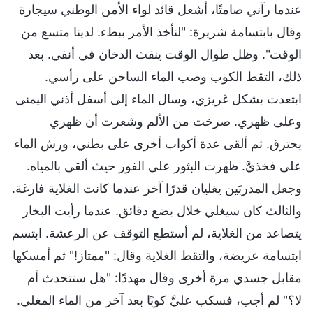
عندما رآني صامتًا، أشعل قائد لواء الأمن الوطني سيجارة
وقال بابتسامة شريرة: "لنأخذ الأمر ببطء. لدينا متسع من
الوقت". وظل طوال الوقت ينفث الدخان في أنفي. بعد
ذلك، التقط الكوب وصب الماء الساخن على رأسي.
ابتعدت بشكل غريزي، وسال الماء إلى أسفل أذني اليمنى
وعلى ظهري. صرخت من الألم وشعرت أن ظهري
يحترق. ثم ألقى عدة أكواب أخرى على بطني، ورش الماء
على فخذيَّ. ظهرت البثور على الفور حيث ألقى بالمياه.
وجعل المدربَين يغليان قدرًا آخر عندما كانت الغلاية فارغة.
والثالث كان سيغلي خلال بضع دقائق. عندما رأيت البخار
يتصاعد من الغلاية، لم أستطع التوقف عن الرعشة. ابتسم
ابتسامة عريضة، والتقط الغلاية وقال: "ممتاز!" ثم أمسكها
مقابل جسدي مرة أخرى وقال مهددًا: "هل ستتحدث أم
لا؟" لم أجب، فسكب عليَّ كوبًا بعد آخر من الماء المغلي.