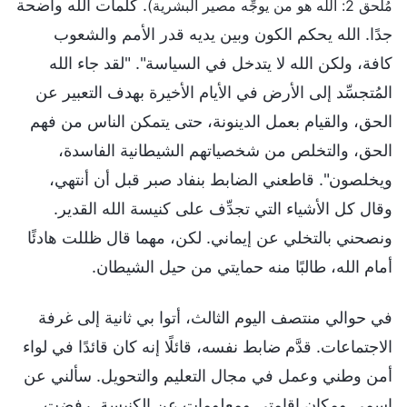
. كلمات الله واضحة
مُلحق 2: الله هو من يوجِّه مصير البشرية)
جدًا. الله يحكم الكون وبين يديه قدر الأمم والشعوب
كافة، ولكن الله لا يتدخل في السياسة". "لقد جاء الله
المُتجسِّد إلى الأرض في الأيام الأخيرة بهدف التعبير عن
الحق، والقيام بعمل الدينونة، حتى يتمكن الناس من فهم
الحق، والتخلص من شخصياتهم الشيطانية الفاسدة،
ويخلصون". قاطعني الضابط بنفاد صبر قبل أن أنتهي،
وقال كل الأشياء التي تجدِّف على كنيسة الله القدير.
ونصحني بالتخلي عن إيماني. لكن، مهما قال ظللت هادئًا
أمام الله، طالبًا منه حمايتي من حيل الشيطان.
في حوالي منتصف اليوم الثالث، أتوا بي ثانية إلى غرفة
الاجتماعات. قدَّم ضابط نفسه، قائلًا إنه كان قائدًا في لواء
أمن وطني وعمل في مجال التعليم والتحويل. سألني عن
اسمي ومكان إقامتي ومعلومات عن الكنيسة. رفضت