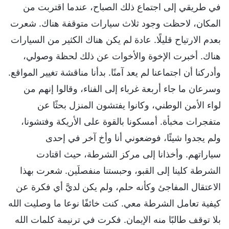
في طريقي إلى اجتماع ذلك الصباح، عندما اقتربت من
المكان، لاحظت وجود ثلاث سيارات متوقفة هناك. شعرت
بعدم الارتياح قليلًا. عادة لم يكن هناك الكثير من السيارات
هناك. أخبرت الإخوة والأخوات عن ذلك لحظة وصولي،
وأدركنا أن اجتماعنا لم يعد آمنًا. بدأنا مناقشة تغيير المواقع.
وسرعان ما جاء أربعة غرباء إلى الفناء، وقالوا إنهم من
لواء الأمن الوطني، وكانوا يفتشون المنزل بحثًا عن
متفجرات مخبأة. أمسكونا بالقوة على الأريكة وفتشونا،
ولم يجدوا شيئًا، فوضعوني أنا وأخ آخر في إحدى
سياراتهم. وأخذانا إلى مركز الشرطة، حيث اقتادت
الشرطة كلينا إلى القبو، وحبستنا منفصلَين. شعرت بهذا
الاعتقال المفاجئ وكأنه حلم، ولم يكن لديَّ أي فكرة عن
كيفية تعامل الشرطة معي. كنت خائفًا نوعا ما وصليت الله
بلا توقف طالبًا منه الإيمان. فكرت في ترنيمة كلمات الله