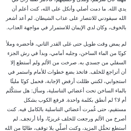
يدي الله. ما دمت أصلي وأتكل على الله، كنت أعلم أن
الله سيقودني للانتصار على عذاب الشيطان. لم أعد أشعر
بالخوف، وكان لدي الإيمان للاستمرار في مواجهة العذاب.
لم يمض وقت طويل حتى غلى القدر الثاني، فأحضره وملأ
كوبًا من الماء الساخن، وجلبه أمامي، وبدأ في رش الجزء
السفلي من جسدي به. صرخت من الألم ولم أستطع إلا
أن أتراجع للخلف. فاتخذ بضع خطوات للأمام واستمر في
استجوابي، لكنني ظللت أرفض الإجابة، فحمل كوبًا مليئًا
بالماء الساخن تحت أعضائي التناسلية، وسأل: هل ستتكَّلم
أم لا؟ لم أنطق بكلمة واحدة. فرفع الكوب بشكل
مستقيم، حتى غُمرت أعضائي التناسلية بالكامل فيه. كنت
أصرخ من الألم ورجعت للخلف غريزيًا، وأنا أرتجف. لم
أستطع تحمُّل المزيد، وكنت أصلِّي بلا توقف، طالبًا من الله