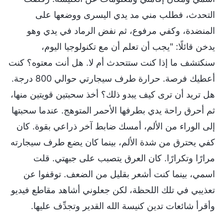
التحدث، فطلب مني مد يدي اليسرى ووضعها على
المنضدة، وكفي مرفوع، ثم نفض الرماد في يدي وهو
يدخن قائلًا: "يجب أن تعلم أن مع تكنولوجيا اليوم،
سنكتشف ما إذا كنت ستتحدث أم لا. هل أنت معتوه؟ كنت
أعطيك فرصة. حرارة طرف سيجارتي حوالي 800 درجة.
هل تريد أن ترى كيف يبدو ذلك؟ أخذ سحبتين قويتين منها،
ثم أحرق راحة يدي بطرفها الأحمر المتوهج. عندما سحبتها
إلى الوراء من الألم، أمسك ضابط آخر ذراعي بقوة. كان
كفي يحترق من شدة الألم، بينما كان يضع طرف سيجارته
مرارًا وتكرارًا. كان العرق يتصبب على جبهتي. قلت
اسمي، بينما كنت أشعر بقليل من الضعف. توقفوا عن
تعذيبي في تلك اللحظة، لكن جعلوني أشاهد مقاطع فيديو
وأقرأ شائعات تدين كنيسة الله القدير وتجدِّف عليها.