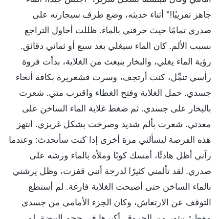
جاهز تقريبًا!" أثناء حديثه، وضع طرف سيجارته على
صدري تمامًا حيث حرقني بالماء. ظللت أحاول التراجع
بسبب الألم. كان الماء سيغلي بعد سبع أو ثماني دقائق.
رؤية الماء يغلي، والبخار ينبعث من الغلاية، بدأت فروة
رأسي تنمِّل، كنت أرتجف، وسرت قشعريرة بكافة أنحاء
جسدي. حمل الغلاية وفتح الغطاء واقترب مني. شعرت
بالبخار على جسدي. ثم ضغط غلاية الماء الساخن على
معدتي. شعرت بألم شديد وصرخت بشكل غريزي. انتهز
هذه الفرصة ليسألني مرة أخرى إذا كنت سأتحدث: وعندما
رآني أظل هادئًا، أمسك كوبًا وملأه بالماء ورشه على
صدري. لقد تألمني كثيرًا لدرجة أنني قفزت، وظل يرشني
بالماء الساخن حتى أصبحت الغلاية فارغة. لم أستطع
التوقف عن الارتعاش، وكان الجزء الأمامي من جسدي
مغطىً ببثور من الحروق. أكبرها في حجم البيضة. لم