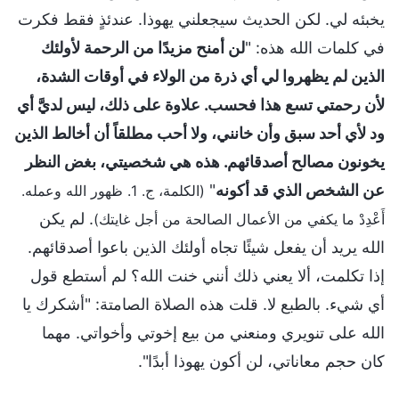
يخبئه لي. لكن الحديث سيجعلني يهوذا. عندئذٍ فقط فكرت
في كلمات الله هذه: "
لن أمنح مزيدًا من الرحمة لأولئك
الذين لم يظهروا لي أي ذرة من الولاء في أوقات الشدة،
لأن رحمتي تسع هذا فحسب. علاوة على ذلك، ليس لديَّ أي
ود لأي أحد سبق وأن خانني، ولا أحب مطلقاً أن أخالط الذين
يخونون مصالح أصدقائهم. هذه هي شخصيتي، بغض النظر
عن الشخص الذي قد أكونه
"
(الكلمة، ج. 1. ظهور الله وعمله.
. لم يكن
أَعْدِدْ ما يكفي من الأعمال الصالحة من أجل غايتك)
الله يريد أن يفعل شيئًا تجاه أولئك الذين باعوا أصدقائهم.
إذا تكلمت، ألا يعني ذلك أنني خنت الله؟ لم أستطع قول
أي شيء. بالطبع لا. قلت هذه الصلاة الصامتة: "أشكرك يا
الله على تنويري ومنعني من بيع إخوتي وأخواتي. مهما
كان حجم معاناتي، لن أكون يهوذا أبدًا".