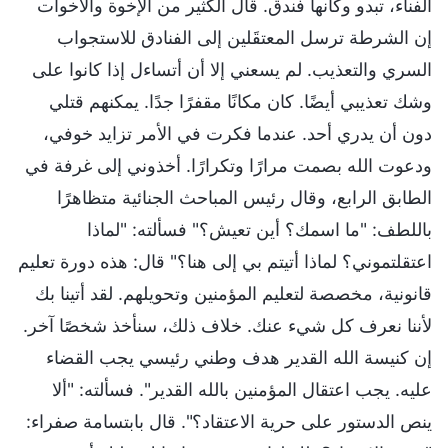
الفناء، تبدو وكأنها فندق. قال الكثير من الإخوة والأخوات
إن الشرطة ترسل المعتقَلين إلى الفنادق للاستجواب
السري والتعذيب. لم يسعني إلا أن أتساءل إذا كانوا على
وشك تعذيبي أيضًا. كان مكانًا مقفرًا جدًا. يمكنهم قتلي
دون أن يدري أحد. عندما فكرت في الأمر تزايد خوفي،
ودعوت الله بصمت مرارًا وتكرارًا. أخذوني إلى غرفة في
الطابق الرابع، وقال رئيس المباحث الجنائية متظاهرًا
باللطف: "ما اسمك؟ أين تعيش؟" فسألته: "لماذا
اعتقلتموني؟ لماذا أتيتم بي إلى هنا؟" قال: هذه دورة تعليم
قانونية، مخصصة لتعليم المؤمنين وتحويلهم. لقد أتينا بك
لأننا نعرف كل شيء عنك. خلاف ذلك، سنأخذ شخصًا آخر.
إن كنيسة الله القدير هدف وطني رئيسي يجب القضاء
عليه. يجب اعتقال المؤمنين بالله القدير". فسألته: "ألا
ينص الدستور على حرية الاعتقاد؟". قال بابتسامة صفراء: