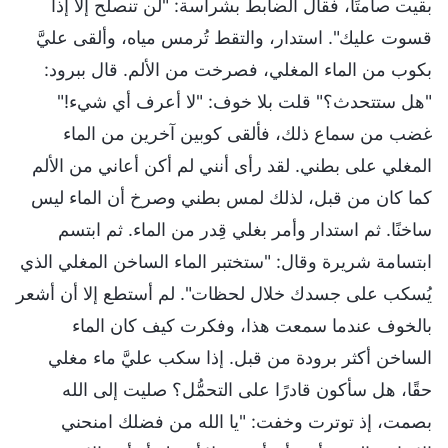
بقيت صامتًا، فقال الضابط بشراسة: "لن تنصلح إلا إذا
قسوت عليك". استدار، والتقط تُرمس مياه، وألقى عليَّ
بكوب من الماء المغلي، فصرخت من الألم. قال ببرود:
"هل ستتحدث؟" قلت بلا خوف: "لا أعرف أي شيء!"
غضب من سماع ذلك، فألقى كوبين آخرين من الماء
المغلي على بطني. لقد رأى أنني لم أكن أعاني من الألم
كما كان من قبل، لذلك لمس بطني وصرخ أن الماء ليس
ساخنًا. ثم استدار وأمر بغلي قِدر من الماء. ثم ابتسم
ابتسامة شريرة وقال: "ستختبر الماء الساخن المغلي الذي
يُسكب على جسدك خلال لحظات". لم أستطع إلا أن أشعر
بالخوف عندما سمعت هذا، وفكرت كيف كان الماء
الساخن أكثر برودة من قبل. إذا سكب عليَّ ماء مغلي
حقًا، هل سأكون قادرًا على التحمُّل؟ صليت إلى الله
بصمت، إذ توترت وخفت: "يا الله من فضلك امنحني