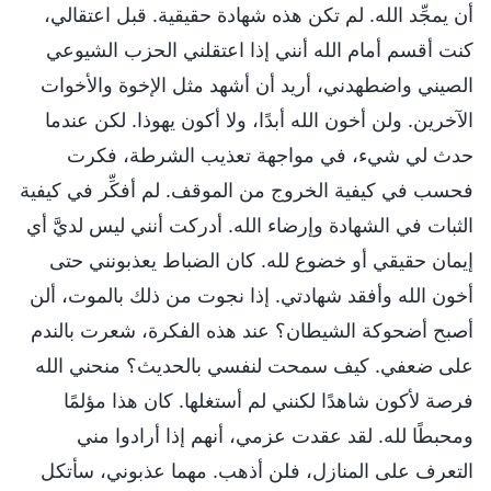
أن يمجِّد الله. لم تكن هذه شهادة حقيقية. قبل اعتقالي،
كنت أقسم أمام الله أنني إذا اعتقلني الحزب الشيوعي
الصيني واضطهدني، أريد أن أشهد مثل الإخوة والأخوات
الآخرين. ولن أخون الله أبدًا، ولا أكون يهوذا. لكن عندما
حدث لي شيء، في مواجهة تعذيب الشرطة، فكرت
فحسب في كيفية الخروج من الموقف. لم أفكِّر في كيفية
الثبات في الشهادة وإرضاء الله. أدركت أنني ليس لديَّ أي
إيمان حقيقي أو خضوع لله. كان الضباط يعذبونني حتى
أخون الله وأفقد شهادتي. إذا نجوت من ذلك بالموت، ألن
أصبح أضحوكة الشيطان؟ عند هذه الفكرة، شعرت بالندم
على ضعفي. كيف سمحت لنفسي بالحديث؟ منحني الله
فرصة لأكون شاهدًا لكنني لم أستغلها. كان هذا مؤلمًا
ومحبطًا لله. لقد عقدت عزمي، أنهم إذا أرادوا مني
التعرف على المنازل، فلن أذهب. مهما عذبوني، سأتكل