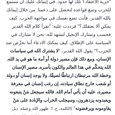
"حرية الاعتقاد؟ تلك لها حدود. في إيمانك عليك أن تستمع
للحزب وتتبع قواعده لتحصل على دعمنا. من خلال إيمانك
بالله القدير، فأنت تضع نفسك في مواجهة الحزب. كيف
يمكن ألا نعتقلك؟" فرددت عليه: "نقرأ كلام الله القدير
فحسب ونشارك الإنجيل لنشهد لله. نحن لا نشارك في
السياسة على الإطلاق. كيف يمكنك الادعاء أننا نحرِّض ضد
الحزب؟" يقول الله القدير، "
لا يشترك الله في سياسات
الإنسان، ومع ذلك فإن مصير دولة أو أمة ما هو في يد الله.
الله يتحكّم في هذا العالم والكون بأسره. مصير الإنسان
وخطة الله مرتبطان ارتباطًا لصيقًا، ولا يوجد إنسان أو دولة
أو شعب خارج نطاق سيادته. إن رغب إنسان في معرفة
مصيره، عليه أن يأتي أمام الله. فالله سيجعل مَنْ يتبعونه
ويعبدونه يزدهرون، وسيجلب الخراب والإبادة على مَنْ
يقاومونه ويرفضونه
"
(الكلمة، ج. 1. ظهور الله وعمله. ذيل