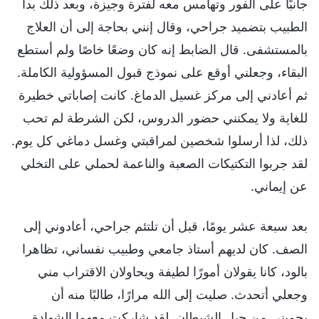
جانبًا على الفور وتهامس معه لفترة وجيزة، وبعد ذلك بدأ
الطبيب بتضميد جراحي، وقال إنني بحاجة إلى أن العلاج
بالمستشفى. قال الضابط إنه كان وضعًا خاصًا ولم أستطع
البقاء، وجعلني أوقع على نموذج قبول المسؤولية الكاملة.
ثم أعادني إلى مركز غسيل الدماغ. كانت إصاباتي خطيرة
للغاية ولا يمكنني حضور الدروس، لكن الشرطة لم تحب
ذلك، لذا أرسلوا شخصين لمراقبتي وغسل دماغي كل يوم.
لقد جربوا التكتيكات الصعبة والناعمة لحملي على التخلي
عن إيماني.
بعد سبعة عشر يومًا، قبل أن تلتئم جراحي، أعادوني إلى
الصف. كان لديهم أستاذ جامعي وطبيب نفساني، تظاهرا
بالود، كانا يقولان أمورًا لطيفة ويحاولان الاقتراب مني
وجعلي أتحدث. صليت إلى الله مرارًا، طالبًا منه أن
يحميني من حيل الشيطان. لقد شاركت معهما الشهادة