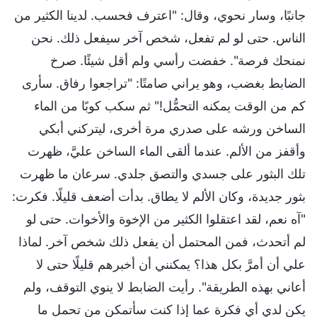
جانبًا، وسار نحوي، وقال: "اعترف فحسب. لدينا الكثير من
الناس. حتى لو لم تفعل، شخص آخر سيفعل ذلك. نحن
نمنحك فرصة". خفضت رأسي ولم أقل شيئًا. صرخ
الضابط بغضب، وهو يراني صامتًا: "تراجعوا رفاق. سأرى
كم من الوقت يمكنه التحمُّل!" ثم سكب كوبًا من الماء
الساخن ورشه على صدري مرة أخرى، ليتركني أبكي
وأقفز من الألم. عندما ألقى الماء الساخن عليَّ، ظهرت
تلك البثور على جسدي والتصق جلدي. سرعان ما ظهرت
بثور جديدة، وكان الألم لا يطاق. بدأت أضعف قليلًا. فكرت:
"آه نعم، لقد اعتقلوا الكثير من الإخوة والأخوات. حتى لو
لم أتحدث، فمن المحتمل أن يفعل ذلك شخص آخر. لماذا
علي أن أمرَّ بكل هذا؟ يمكنني أن أخبرهم قليلًا حتى لا
أعاني بهذه الطريقة". رأيت الضابط لا ينوي التوقف، ولم
يكن لدي أي فكرة عما إذا كنت سأتمكن من تحمل ما