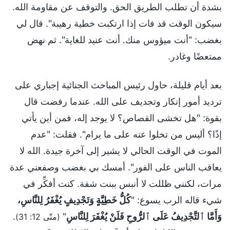
بشدة أن تطلب الطريق الحق. والتوقف عن مقاومة الله.
سيكون الوقت قد فات إذا ارتكبت خطية رهيبة". قال لي
بغضب: "أنت ميؤوس منك. أنت عنيد للغاية". ثم نهض
ممتعضًا وغادر.
بعد أيام قليلة، حاول رئيس المباحث الجنائية إجباري على
ترديد أمور إنكار وتجديف على الله. عندما رفضت قال
بقوة: "هل تخشى القصاص؟ لا يوجد إله، فمن أين يأتي
إذًا؟ أليس من تخلوا عنه على ما يرام". فقلت: "عدم
الموت في الوقت الحالي لا يشير إلى آخرة جيدة. الله لا
يعاقب الناس على الفور". أمسك بي بغضب وصفعني عدة
مرات، لكنني ظللت لا أنبس ببنت شفة. كنت أفكِّر في
شيء قاله الرب يسوع: "
كُلُّ خَطِيَّةٍ وَتَجْدِيفٍ يُغْفَرُ لِلنَّاسِ،
وَأَمَّا ٱلتَّجْدِيفُ عَلَى ٱلرُّوحِ فَلَنْ يُغْفَرَ لِلنَّاسِ
"
.
(متّى 12: 31)