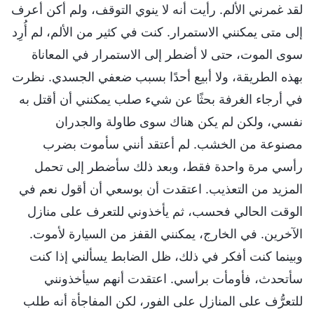
لقد غمرني الألم. رأيت أنه لا ينوي التوقف، ولم أكن أعرف
إلى متى يمكنني الاستمرار. كنت في كثير من الألم، لم أُرِد
سوى الموت، حتى لا أضطر إلى الاستمرار في المعاناة
بهذه الطريقة، ولا أبيع أحدًا بسبب ضعفي الجسدي. نظرت
في أرجاء الغرفة بحثًا عن شيء صلب يمكنني أن أقتل به
نفسي، ولكن لم يكن هناك سوى طاولة والجدران
مصنوعة من الخشب. لم أعتقد أنني سأموت بضرب
رأسي مرة واحدة فقط، وبعد ذلك سأضطر إلى تحمل
المزيد من التعذيب. اعتقدت أن بوسعي أن أقول نعم في
الوقت الحالي فحسب، ثم يأخذوني للتعرف على منازل
الآخرين. في الخارج، يمكنني القفز من السيارة لأموت.
وبينما كنت أفكر في ذلك، ظل الضابط يسألني إذا كنت
سأتحدث، فأومأت برأسي. اعتقدت أنهم سيأخذونني
للتعرُّف على المنازل على الفور، لكن المفاجأة أنه طلب