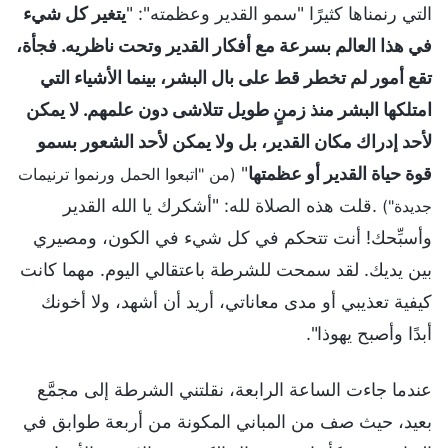
التي رنمناها كثيرًا "سمو القدير وعظمته": "
يتغير كل شيء
في هذا العالم بسرعة مع أفكار القدير وتحت ناظريه. فجأة،
تقع أمور لم تخطر قط على بال البشر، بينما الأشياء التي
امتلكها البشر منذ زمنٍ طويل تتلاشى دون علمهم. لا يمكن
لأحد إدراك مكان القدير، بل ولا يمكن لأحد الشعور بسمو
قوة حياة القدير أو عظمتها
"
(من "اتبعوا الحمل ورنموا ترنيمات
.قلت هذه الصلاة لله: "أشكرك يا الله القدير
جديدة")
وأسبِّحك! أنت تتحكم في كل شيء في الكون، ومصيري
بين يديك. لقد سمحت للشرطة باعتقالي اليوم. مهما كانت
كيفية تعذيبي أو مدى معاناتي، أريد أن أشهد، ولا أخونك
أبدًا وأصبح يهوذا".
عندما جاءت الساعة الرابعة، نقلتني الشرطة إلى مجمَّع
بعيد، حيث صف من المباني المكونة من أربعة طوابق في