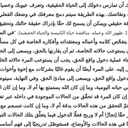
 أن تمارس دخولك إلى الحياة الحقيقية، وتعرف عيوبك وعصي
ية ونقائصك. بهذه الطريقة سيتم دمج معرفتك في وضعك الفعلي
ة حقيقي ويمكن أن يسمح لك حقًا بإدراك حقيقة حالتك وتحقيق 
. "
في الس
 يتفحّص كلامه وأعماله ومعتقداته وأفكاره الخاصة في كل مسألة
ن يستوعب حالاته الخاصة، ثم أن يقارنها بالحق، ويسعى إلى ال
اء عملية دخول واقع الحق، يجب أن يستوعب المرء حالاته الخاصة، 
ل إليه. على المرء أيضًا أن يقوم غالبًا بشركات مع إخوة وأخوا
ول واقع الحق، ويسعى إلى مبادئ الحق. وفي النهاية، سيتوصّ
 حياته اليومية، وما إن كان الله يستمتع بها أم لا، وما إن كان
ما إن كان المرء قد تحقّق من الحالات الموجودة في داخله عبر تف
تمّ التحقق من هذه الحالات بدقة أم لا، وما إن كانت تنسجم مع كل
قًا إنجازًا أم لا وربح فعلًا الدخول فيما يتعلّق بتلك الحالات ال
بًا في هذه الحالات والأوضاع، فستتوصّل تدريجيًا إلى فهم أسا