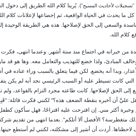
. يُرينا كلام الله الطريق إلى دخول 
"تسجيلات لأحاديث المسيح")
كل ما يحدث في الحياة الواقعية، ثم إخضاعها لإعلانات كلام الله
اسدة والسعي إلى الحق لإصلاحها. هذه هي الطريقة الوحيدة إل
 كلام الله.
ة من خبراته في اجتماع منذ ستة أشهر. وعندما انتهى، فكرت ق
ه وخالف المبادئ، ولذا خضع للتهذيب والتعامل معه. وها هو قد
عذار، وبدا أنه يخضع. لكن فيما يتعلق بالسبب وراء عناده في أد
تي كانت تسيطر عليه أو السبب الرئيسي نجد أنه لم يكن يتفكَّ
 إلى الحق لإصلاحها. كانت طاعته مجرد التزام بالقواعد، ولم تك
ل عليَّ أن أخبره بنقطة الضعف هذه؟" لكنني فكرت قائلة: "قَبِل
م وخبرة أكثر مني. إن اقترحت عليه اقتراحًا، فهل سأكون كطف
لك متغطرسة؟ الأفضل ألا أتلكم". بعدما انتهى من تقديم شركت
احظناها. أردت أن أشير إلى مشكلته، لكنني لم أستطع حينها. 