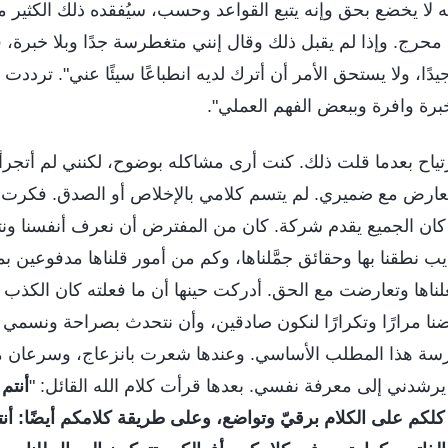
ه لا يخضع بحق وإنه يتبع القواعد وحسب، سيُفقده ذلك الكثير م
رج. وإذا لم يقبل ذلك وقال إنني متغطرسة جدًا وبلا خبرة،
يدًا، ولا يستحق الأمر أن أترك لديه انطباعًا سيئًا عني". ترددت 
خبرة وافرة وببعض الفهم العملي".
ياح بعدما قلت ذلك. كنت أرى مشاكله بوضوح، لكنني لم أتجرأ 
 تعارض مع ضميري. لم يتسم كلامي بالإخلاص أو الصدق. فكرت ب
كان الجميع يقدم شركة. كان من المفترض أن نعرف أنفسنا ونتفك
ب نطقنا بها وحقائق جمَّلناها، وكم من أمور قلناها مدفوعين
علناها وتعارضت مع الحق. أدركت حينها أن ما فعلته كان الكذب 
نا مرارًا وتكرارًا لنكون صادقين، وأن نتحدث بصراحة ونسمي ال
سة هذا المطلب الأساسي. وعندها شعرت بانزعاج، وسرعان ما
 يرشدني إلى معرفة نفسي. بعدها قرأت كلام الله القائل: "
أنتم
لكم على الكلام برقيّ وتواضع، وعلى طريقة كلامكم أيضًا: أنتم 