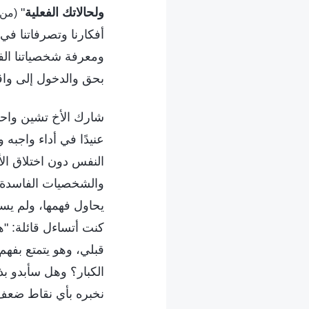
ولحالاتك الفعلية
"
(من 
أفكارنا وتصرفاتنا في 
ومعرفة شخصياتنا الف
بحق والدخول إلى واقع
شارك الأخ تشين واحد
عنيدًا في أداء واجب
النفس دون اختلاق الأ
والشخصيات الفاسدة ال
يحاول فهمها، ولم يسع
كنت أتساءل قائلة: "ه
قبلي، وهو يتمتع بفه
الكبار؟ وهل سأبدو بذ
نخبره بأي نقاط ضعف ل