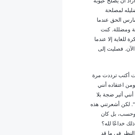
أراد أن يصلح عيوبه
ليله لمصلحة
مارس الحق عندما
عة ومضللة. كنت
ة للغاية إلا عندما
لآن. فصليت إلى
أت أكتب ترددت مرة
من اعتقاده أنني
أنني أثير ضجة بلا
". لكن أشعرتني هذه
 وحسب، بل كان
لك خداعًا لله؟
النظر في ما قد