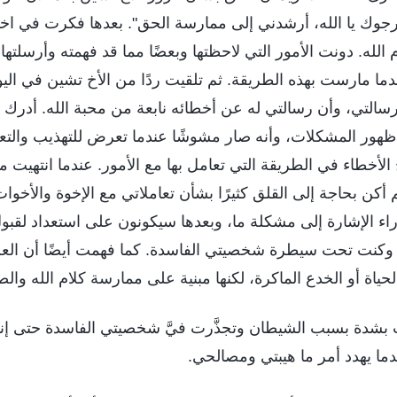
رجوك يا الله، أرشدني إلى ممارسة الحق". بعدها فكرت في اختب
له. دونت الأمور التي لاحظتها وبعضًا مما قد فهمته وأرسلتها 
ا مارست بهذه الطريقة. ثم تلقيت ردًا من الأخ تشين في اليوم 
أ رسالتي، وأن رسالتي له عن أخطائه نابعة من محبة الله. أدرك 
ور المشكلات، وأنه صار مشوشًا عندما تعرض للتهذيب والتعا
لأخطاء في الطريقة التي تعامل بها مع الأمور. عندما انتهيت م
 أكن بحاجة إلى القلق كثيرًا بشأن تعاملاتي مع الإخوة والأخو
راء الإشارة إلى مشكلة ما، وبعدها سيكونون على استعداد لقب
كنت تحت سيطرة شخصيتي الفاسدة. كما فهمت أيضًا أن العلا
ياة أو الخدع الماكرة، لكنها مبنية على ممارسة كلام الله والص
بشدة بسبب الشيطان وتجذَّرت فيَّ شخصيتي الفاسدة حتى إن
ا يهدد أمر ما هيبتي ومصالحي.