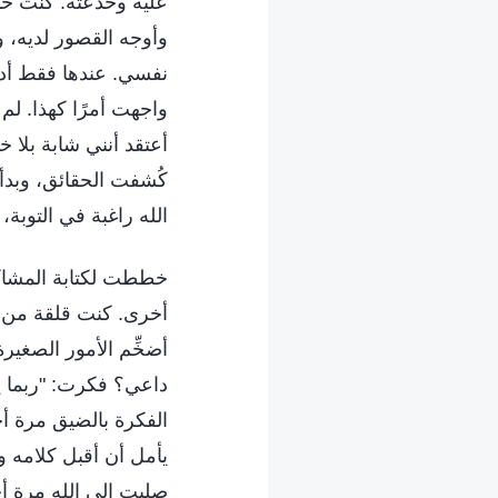
عليه وخدعته. كنت خبي
وأوجه القصور لديه،
نفسي. عندها فقط أدر
واجهت أمرًا كهذا. ل
أعتقد أنني شابة بلا خ
كُشفت الحقائق، وبدأ
الله راغبة في التوبة
خططت لكتابة المشاكل
أخرى. كنت قلقة من صي
أضخِّم الأمور الصغيرة
داعي؟ فكرت: "ربما ي
الفكرة بالضيق مرة أ
يأمل أن أقبل كلامه و
صليت إلى الله مرة أخ