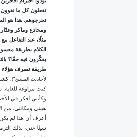
تؤذوا احترام الآخرين
تفعلون كل ما تقوون ع
تحرجوهم. هذا هو المب
ومخادع وماكر وغدّار. 
مثلًا، عند التفاعل م
الكلام بطريقة معسولة
يفكّرون فيه حقًا؟ با
طريقة تصرف هؤلاء ال
. كشف
لأحاديث المسيح")
كنت مراوغة للغاية. ت
وكأنني أفكر في الآخر
هيبتي ومكانتي. من الا
أعرف أن هذا لم يكن م
سيئًا عني، لذلك الت