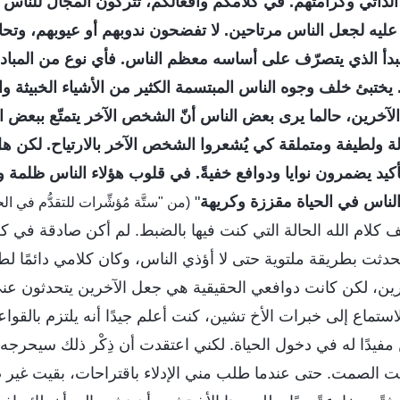
 الذاتي وكرامتهم. في كلامكم وأفعالكم، تتركون المجال للناس ب
ليه لجعل الناس مرتاحين. لا تفضحون ندوبهم أو عيوبهم، وتحا
دأ الذي يتصرّف على أساسه معظم الناس. فأي نوع من المبادئ 
يختبئ خلف وجوه الناس المبتسمة الكثير من الأشياء الخبيثة وال
ع الآخرين، حالما يرى بعض الناس أنّ الشخص الآخر يتمتّع ببعض 
 ولطيفة ومتملقة كي يُشعروا الشخص الآخر بالارتياح. لكن هل
لتأكيد يضمرون نوايا ودوافع خفيةً. في قلوب هؤلاء الناس ظلمة 
ناس في الحياة مقززة وكريهة
"
(من "ستَّة مُؤشِّرات للتقدُّم في ا
 كلام الله الحالة التي كنت فيها بالضبط. لم أكن صادقة في ك
حدثت بطريقة ملتوية حتى لا أؤذي الناس، وكان كلامي دائمًا لطيف
ين، لكن كانت دوافعي الحقيقية هي جعل الآخرين يتحدثون عني ح
ستماع إلى خبرات الأخ تشين، كنت أعلم جيدًا أنه يلتزم بالقواع
فيدًا له في دخول الحياة. لكني اعتقدت أن ذِكْر ذلك سيحرجه وي
زمت الصمت. حتى عندما طلب مني الإدلاء باقتراحات، بقيت غير