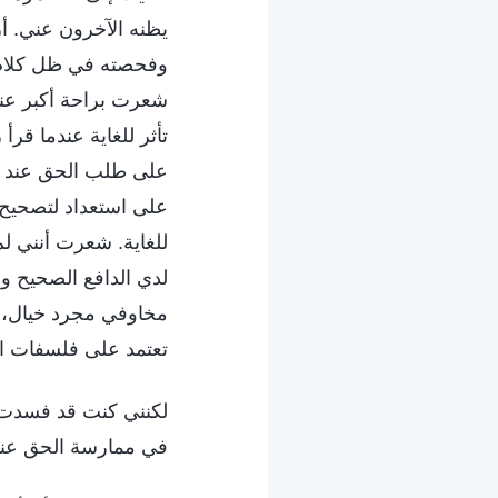
يظنه الآخرون عني. أ
وفحصته في ظل كلام ال
شعرت براحة أكبر عندم
تأثر للغاية عندما قر
على طلب الحق عند ظه
على استعداد لتصحيح ا
للغاية. شعرت أنني لم
لدي الدافع الصحيح و
مخاوفي مجرد خيال، و
تعتمد على فلسفات الح
لكنني كنت قد فسدت 
في ممارسة الحق عندم