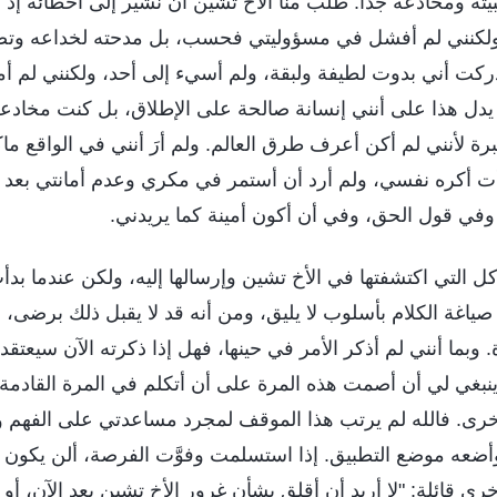
ثةً ومخادعةً جدًا. طلب منا الأخ تشين أن نشير إلى أخطائه إذ 
 ولكنني لم أفشل في مسؤوليتي فحسب، بل مدحته لخداعه وتض
كت أني بدوت لطيفة ولبقة، ولم أسيء إلى أحد، ولكنني لم أ
م يدل هذا على أنني إنسانة صالحة على الإطلاق، بل كنت مخاد
برة لأنني لم أكن أعرف طرق العالم. ولم أرَ أنني في الواقع ماكر
ت أكره نفسي، ولم أرد أن أستمر في مكري وعدم أمانتي بعد ا
، وفي قول الحق، وفي أن أكون أمينة كما يريدني.
 التي اكتشفتها في الأخ تشين وإرسالها إليه، ولكن عندما بد
اغة الكلام بأسلوب لا يليق، ومن أنه قد لا يقبل ذلك برضى، و
. وبما أنني لم أذكر الأمر في حينها، فهل إذا ذكرته الآن سيعتقد 
نبغي لي أن أصمت هذه المرة على أن أتكلم في المرة القادمة
خرى. فالله لم يرتب هذا الموقف لمجرد مساعدتي على الفهم
أضعه موضع التطبيق. إذا استسلمت وفوَّت الفرصة، ألن يكون ذ
رى قائلة: "لا أريد أن أقلق بشأن غرور الأخ تشين بعد الآن، أو 