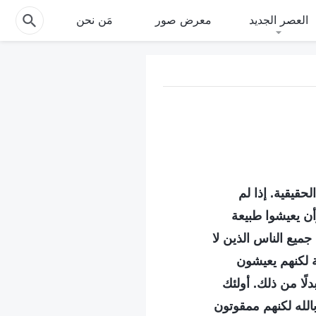
العصر الجديد
معرض صور
مَن نحن
حقيقية. إذا لم
أن يعيشوا طبيعة
ميع الناس الذين لا
ة لكنهم يعيشون
ًا من ذلك. أولئك
الله لكنهم ممقوتون