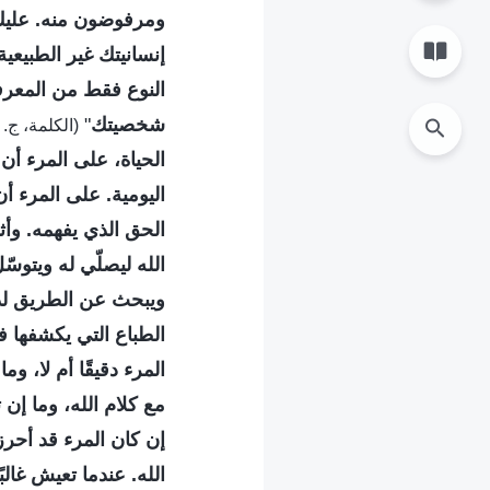
ومرفوضون منه. عليك
إنسانيتك غير الطبيع
النوع فقط من المعرف
شخصيتك
"
(الكلمة، ج. 1. ظهور الله وعمله. مناقشة حياة الكنيسة والحياة الحقيقية)
الحياة، على المرء أن
اليومية. على المرء أ
الحق الذي يفهمه. وأثن
الله ليصلّي له ويتوسّ
ويبحث عن الطريق لدخ
الطباع التي يكشفها في
المرء دقيقًا أم لا، و
مع كلام الله، وما إن 
إن كان المرء قد أحرز ح
الله. عندما تعيش غال