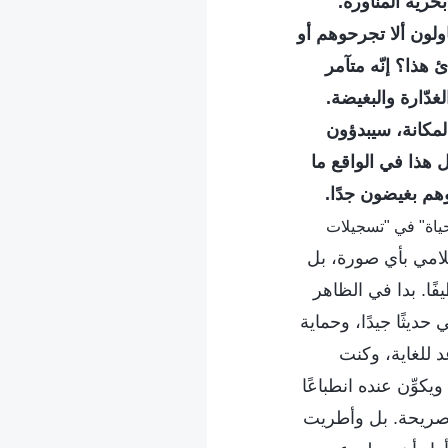
حرية المناورة.
ولون ألا تجرحوهم أو
هذا؟ إنّه متآمر
غدّارة والبغيضة.
المكانة، سيبدؤون
 هذا في الواقع ما
وهم بغيضون جدًا.
لحياة" في "تسجيلات
لامي بأي صورة، بل
ًا. بدا في الظاهر
ديثًا جيدًا، وحماية
د للغاية، وكنت
كوِّن عنده انطباعًا
 صريحة. بل وأطريت