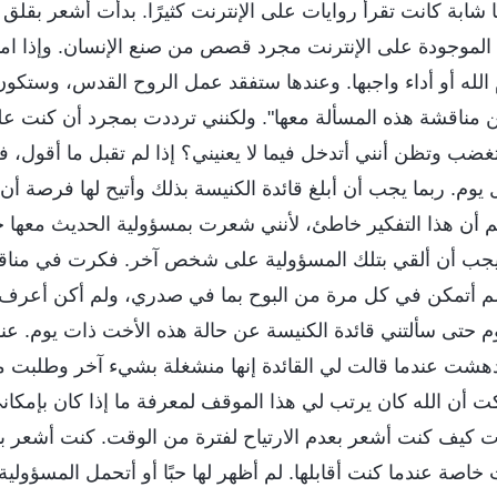
تًا شابة كانت تقرأ روايات على الإنترنت كثيرًا. بدأت أشعر بق
لموجودة على الإنترنت مجرد قصص من صنع الإنسان. وإذا امتلأ
الله أو أداء واجبها. وعندها ستفقد عمل الروح القدس، وستكو
ي من مناقشة هذه المسألة معها". ولكنني ترددت بمجرد أن كنت
غضب وتظن أنني أتدخل فيما لا يعنيني؟ إذا لم تقبل ما أقول
ل يوم. ربما يجب أن أبلغ قائدة الكنيسة بذلك وأتيح لها فرصة أ
لم أن هذا التفكير خاطئ، لأنني شعرت بمسؤولية الحديث معها 
 يجب أن ألقي بتلك المسؤولية على شخص آخر. فكرت في مناقش
م أتمكن في كل مرة من البوح بما في صدري، ولم أكن أعرف م
يوم حتى سألتني قائدة الكنيسة عن حالة هذه الأخت ذات يوم. ع
اندهشت عندما قالت لي القائدة إنها منشغلة بشيء آخر وطلبت 
كت أن الله كان يرتب لي هذا الموقف لمعرفة ما إذا كان بإمك
كيف كنت أشعر بعدم الارتياح لفترة من الوقت. كنت أشعر با
خاصة عندما كنت أقابلها. لم أظهر لها حبًا أو أتحمل المسؤولي