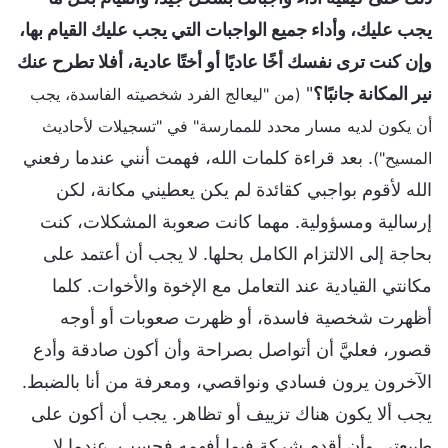
يجب عليك، وأداء جميع الواجبات التي يجب عليك القيام بها،
وإن كنت ترى نفسك أخًا عاديًا أو أختًا عادية، أفلا تطرح عنك
نير المكانة جانبًا؟
"
(من "ليعالج الفرد شخصيته الفاسدة، يجب
أن يكون لديه مسار محدد للممارسة" في "تسجيلات لأحاديث
. بعد قراءة كلمات الله، فهمت أنني عندما رفعني
المسيح")
الله لأقوم بواجبي كقائدة لم يكن يعطيني مكانة، لكن
إرسالية ومسؤولية. مهما كانت صعوبة المشكلات، كنت
بحاجة إلى الالتزام الكامل بحلها. لا يجب أن أعتمد على
مكانتي القيادية عند التعامل مع الإخوة والأخوات. كلما
أظهرت شخصية فاسدة، أو ظهرت صعوبات أو أوجه
قصور، فعليَّ أن أتواصل بصراحة وأن أكون صادقة وأدع
الآخرون يرون فسادي ونواقصي، ومعرفة من أنا بالضبط.
يجب ألا يكون هناك تزييف أو تظاهر. يجب أن أكون على
طبيعتي وأن أقدم شركة فيما أفهمه فحسب. عندما لا