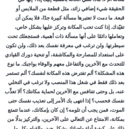
الحقيقة شيء إضافي زائد، مثل قطعة من الملابس أو
قبعة. ما دمت لا تعتبرها مسألة كبيرة جدًا، فلا يمكن أن
تقيّدك. إذا كنت تحب المكانة وتركز عليها بشكل خاص،
وتعاملها دائمًا على أنها مسألة ذات أهمية، فستجعلك تحت
سيطرتها. ولن ترغب في معرفة نفسك بعد ذلك، ولن تكون
على استعداد للمصارحة والمكاشفة، أو تنحية دورك القيادي
للتحدث مع الآخرين والتفاعل معهم والوفاء بواجبك. ما نوع
هذه المشكلة؟ ألم تفترض هذه المكانة لنفسك؟ ألم تستمر
بعد ذلك فقط في شغل هذا المنصب ولا ترغب في التخلي
عنه، بل وحتى تتنافس مع الآخرين لحماية مكانتك؟ ألا تعذِّب
نفسك فحسب؟ إذا انتهى بك الأمر إلى تعذيب نفسك حتى
الموت، فمن يجب أن تلومه؟ إن كان بإمكانك، عندما تتمتع
بمكانة، الامتناع عن التعالي على الآخرين، والتركيز بدلًا من
ذلك على كيفية أداء واجباتك بشكل جيد، والقيام بكل ما