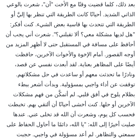
بعد ذلك، كلما قضيت وقتًا مع الأخت "آن"، شعرت بالوعي
الذاتي الشديد. أحيانًا كانت الطريقة التي تنظر بها إليَّ أو
الطريقة التي تتحدث بها قاسية بعض الشيء. كنت أفكر:
"هل لديها مشكلة معي؟ ألا تقبلني؟". شعرت أني يجب أن
أحافظ على مسافة في المستقبل حتى لا أظهِر المزيد من
أوجه القصور. أمام الإخوة والأخوات الآخرين، حافظت
أيضًا على المظاهر بعناية. لقد أبعدت نفسي عن قصد،
ونادرًا ما تحدثت معهم أو ساعدت في حل مشكلاتهم.
توقفت عن أداء واجبي بمسؤولية. وبدأت أشعر ببطء
بظلام يلوح في أفق قلبي. لم أتمكَّن من فهم مشكلات
الآخرين أو حلها. كنت أخشى أحيانًا أن ألتقي بهم. تخبطت
فحسب كل يوم، وشعرت أن الله قد تخلى عني. عندها
صليت أخيرًا إلى الله: "يا الله، دائمًا ما أحاول الحفاظ على
سمعتي والتظاهر. لم أعد مسؤولة في واجبي. حجبت