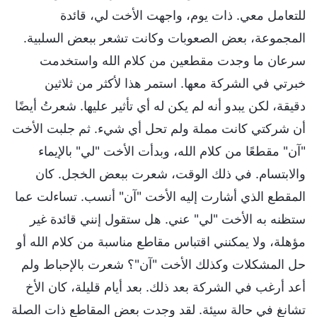
للتعامل معي. ذات يوم، واجهت الأخت لي، قائدة
المجموعة، بعض الصعوبات وكانت تشعر ببعض السلبية.
سرعان ما وجدت مقطعين من كلام الله واستخدمت
خبرتي في الشركة معها. استمر هذا لأكثر من ثلاثين
دقيقة، لكن يبدو أنه لم يكن له أي تأثير عليها. شعرتُ أيضًا
أن شركتي كانت مملة ولم تحل أي شيء. ثم جلبت الأخت
"آن" مقطعًا من كلام الله، وبدأت الأخت "لي" بالإيماء
والابتسام. في ذلك الوقت، شعرت ببعض الخجل. كان
المقطع الذي أشارت إليه الأخت "آن" أنسب. تساءلت عما
ستظنه به الأخت "لي" عني. هل ستقول إنني قائدة غير
مؤهلة، ولا يمكنني اقتباس مقاطع مناسبة من كلام الله أو
حل المشكلات وكذلك الأخت "آن"؟ شعرت بالإحباط ولم
أعد أرغب في الشركة بعد ذلك. بعد أيام قليلة، كان الأخ
تشانغ في حالة سيئة. لقد وجدت بعض المقاطع ذات الصلة