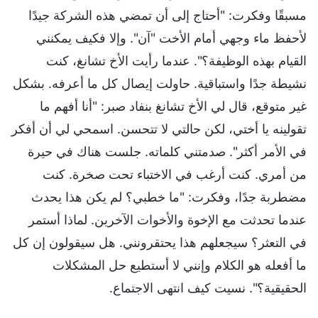
مسبقًا وفكرت: "أحتاج إلى أن تمضي هذه الشركة جيدًا
لأحفظ ماء وجهي أمام الأخت "آن". وإلا فكيف يمكنني
القيام بهذه الوظيفة؟". عندما رأيت الأخ تشانغ، كنت
نشيطة جدًا واستباقية. حاولت إيصال كل ما أعرفه. بشكل
غير متوقع، قال لي الأخ تشانغ بنفاد صبر: "أنا أفهم ما
تقولينه يا أختي، لكن حالتي لا تتحسن. اسمحي لي أن أفكر
في الأمر أكثر". صدمتني كلماته. جلست هناك في حيرة
من أمري. كنت أرغب في الاختباء تحت صخرة. كنت
مضطربة جدًا، وفكرت: "ما خطبي؟ لم يكن هذا يحدث
عندما تحدثت مع الإخوة والأخوات الآخرين. لماذا أستمر
في التعثر؟ سيجعلهم هذا يحتقرونني. هل سيقولون إن كل
ما أفعله هو الكلام وإنني لا أستطيع حل المشكلات
الحقيقية؟". نسيت كيف انتهى الاجتماع.