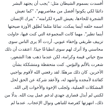
أُفسدت بسموم الشيطان مثل: "يجب أن يجتهد البشر
دائمًا لكي يكونوا أفضل من معاصريهم"، "كما تعيش
الشجرة للحاءها، يعيش المرء لكرامته"، "يترك الإنسان
اسمه خلفه أينما يمكث، تمامًا مثلما تُطلِق الأوزة صيحتها
أينما تطير". مهما كانت المجموعة التي كنت فيها، حاولت
تزييف طريقي وإخفاء عيوبي. أردت ألا يرى الناس سوى
محاسني ولا أترك لهم سوى انطباعًا جيدًا. اعتقدت أن ذلك
منح حياتي قيمة وكرامة، لكن عندما ذهب هذا الشعور،
شعرت بالألم والبؤس. كنت متحفظة ومتشككة بشأن
الآخرين. كان ذلك مرهقًا. لقد رفعني الله لأقوم بواجبي
كقائدة لأمجده وأشهد له، ولأعقد شركة عن الحق لحل
المشكلات العملية، ولجلب الإخوة والأخوات إلى الله.
لكنني لم أبذل قصارى جهدي لدعم عمل بيت الله. بدلًا من
ذلك، انتهزتها كفرصة للتباهي ونوال الإعجاب. عندما لم