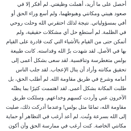
أحصل على ما أريد، أهملت وظيفتي. لم أفكر إلا في
صعود هيبتي ومكانتي وهبوطهما، ولم أسع وراء الحق أو
أفي بمسؤولياتي. نتيجة لذلك احتقرني الله وحلت روحي
في الظلمة. لم أستطع حل أي مشكلات حقيقية، ولم
أتمكن حتى من القيام بالأشياء التي كنت قادرة على القيام
بها في الأصل. لقد شهدت برَّ الله وقداسته. كانت طبيعة
بولس متغطرسة وتنافسية. لقد سعى بشكل أعمى إلى
تحقيق مكانته وأراد أن ينال الإعجاب. لقد جلب الناس
أمامه وشرع في طريق مقاومة الله. لم أطلب الحق، بل
طلبت المكانة بشكل أعمى. لقد اهتممت كثيرًا بما يظنّه
الآخرون عني وأردت كسبهم وخداعهم. وسلكت طريق
مقاومة الله، تمامًا مثل بولس! وعندما أدركت ذلك، صليت
إلى الله بسرعة وتُبت. لم أعد أرغب في التظاهر أو حماية
مكانتي الخاصة. كنت أرغب في ممارسة الحق وأن أكون