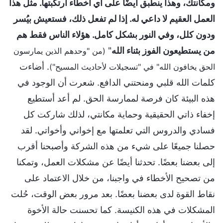
ومكانتك، وهذا ينطبق أيضًا على أي أخطاء ارتكبتها. مثل هذا
العمل العقيم لا داعي له. إذا لم تفعل ذلك، فستعيش بيُسر
ودون كلل، وفي النور بشكل كامل. هؤلاء الناس فقط هم
من يستطيعون الفوز بثناء الله
"
(من "وحدهم الذين يمارسون
. أضاءت
الحق يخافون الله" في "تسجيلات لأحاديث المسيح")
كلمات الله قلبي ومنحتني الدافع. شعرت أن الوجود في
هذه البيئة كان فرصة لممارسة الحق. لم أعد أستطيع
إخفاء ذاتي الحقيقية وحماية مكانتي، لذلك شاركت كل
فسادي والدروس التي تعلمتها مع إخواني وأخواتي. لقد
حصلنا جميعًا على شيء من هذه الشركة وأصبحنا أقرب
إلى بعضنا بعضًا. تحدثنا أيضًا عن مشكلات العمل، وتمكنا
من تصحيح الأخطاء في واجبنا، من خلال الاعتماد على
نقاط القوة لدى بعضنا بعضًا. بعد مرور بعض الوقت، حُلت
المشكلات في هذه الكنيسة. كما تحسنت حالة الأخوة