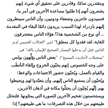
ومقتدرين تمامًا، وقادرين على تحقيق أي شيء. إنهم
يشعرون أنهم إذا طلبوا مساعدة الآخرين في أمر ما،
فسيبدون عاجزين وضعفاء ودونيين، وأن الناس سينظرون
إليهم بازدراء. لهذا السبب، يريدون دائمًا البقاء في المقدمة.
... أي نوع من الشخصية هذا؟ هؤلاء الناس متعجرفون
للغاية، لقد فقدوا كل منطق!
"
(من "الحالات الخمس لدى
الناس قبل أن يدخلوا المسار الصحيح للإيمان بالله" في
. "
بعض الناس يؤلِّهون بولس
"تسجيلات لأحاديث المسيح")
على وجه الخصوص. إنهم يحبّون الخروج وإلقاء الخُطَب
والقيام بالعمل، ويُحبّون حضور الاجتماعات والوعظ؛
ويُحبّون أن يستمع الناس إليهم، وأن يتعبّدوا لهم ويحيطوا
بهم. إنَّهم يُحِبّون أن يحتلّوا مكانة في أذهان الآخرين،
ويستحسنون تفخيم الآخرين للصورة التي يمثلونها. فلنحلل
طبيعتهم من خلال هذه التصرفات: ما هي طبيعتهم؟ إذا