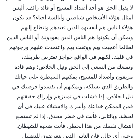
لا يقبل الحق هو أحد أضداد المسيح أو قائد زائف. أليس
أمثال هؤلاء الأشخاص شياطين وأبالسة أحياء؟ قد يكون
هؤلاء الناس هم أنفسهم الذين تعبدهم وتتطلع إليهم،
ويمكن أن يكونوا هم الناس الذين يقودونك أو الناس الذين
لطالما أعجبت بهم ووثقت بهم واعتمدت عليهم ورجوتهم
في قلبك. لكنهم في الواقع حواجز تعترض طريقك،
وتمنعك من السعي إلى الحق ونيل الخلاص؛ وهم قادة
مزيفون وأضداد للمسيح، يمكنهم السيطرة على حياتك
والطريق الذي تسلكه، ويمكنهم أن يفسدوا فرصتك في
نيل الخلاص. إذا فشلت في تمييزهم وإدراك حقيقتهم،
فمن الممكن خداعك وأسرك والاستيلاء عليك في أي
لحظة. وبالتالي، فأنت في خطر محدق. إذا لم تستطع
انتشال نفسك من هذا الخطر، فأنت ضحية للشيطان.
وعلى أي حال، فإن الناس الذين يتعرضون للتضليل