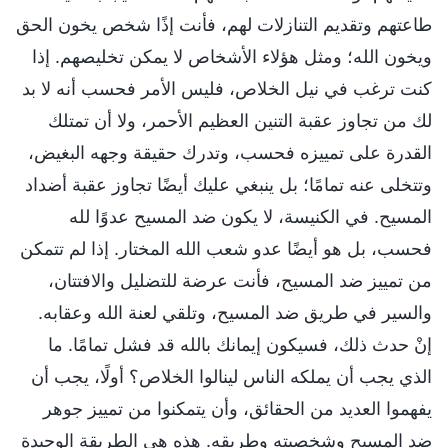
طاعتهم وتقديم التنازلات لهم، فأنت إذًا شخص يخون الحق
ويخون الله؛ ومثل هؤلاء الأشخاص لا يمكن تخليصهم. إذا
كنت ترغب في نيل الخلاص، فليس الأمر فحسب أنه لا بد
لك من تجاوز عقبة التنين العظيم الأحمر، ولا أن تمتلك
القدرة على تمييزه فحسب، وتدرك حقيقة وجهه البغيض،
وتتخلى عنه تمامًا؛ بل ينبغي عليك أيضًا تجاوز عقبة أضداد
المسيح. في الكنيسة، لا يكون ضد المسيح عدوًا لله
فحسب، بل هو أيضًا عدو شعب الله المختار. إذا لم تتمكن
من تمييز ضد المسيح، فأنت عرضة للتضليل والافتتان،
والسير في طريق ضد المسيح، وتلقي لعنة الله وعقابه.
إنْ حدث ذلك، فسيكون إيمانك بالله قد فشل تمامًا. ما
الذي يجب أن يملكه الناس لينالوا الخلاص؟ أولًا، يجب أن
يفهموا العديد من الحقائق، وأن يتمكنوا من تمييز جوهر
ضد المسيح وشخصيته وطريقه. هذه هي الطريقة الوحيدة