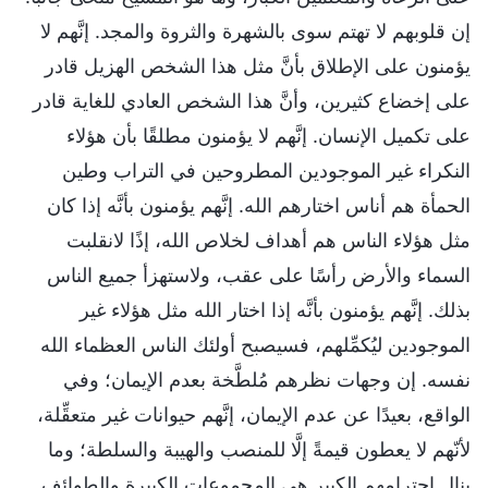
إن قلوبهم لا تهتم سوى بالشهرة والثروة والمجد. إنَّهم لا
يؤمنون على الإطلاق بأنَّ مثل هذا الشخص الهزيل قادر
على إخضاع كثيرين، وأنَّ هذا الشخص العادي للغاية قادر
على تكميل الإنسان. إنَّهم لا يؤمنون مطلقًا بأن هؤلاء
النكراء غير الموجودين المطروحين في التراب وطين
الحمأة هم أناس اختارهم الله. إنَّهم يؤمنون بأنَّه إذا كان
مثل هؤلاء الناس هم أهداف لخلاص الله، إذًا لانقلبت
السماء والأرض رأسًا على عقب، ولاستهزأ جميع الناس
بذلك. إنَّهم يؤمنون بأنَّه إذا اختار الله مثل هؤلاء غير
الموجودين ليُكمِّلهم، فسيصبح أولئك الناس العظماء الله
نفسه. إن وجهات نظرهم مُلطَّخة بعدم الإيمان؛ وفي
الواقع، بعيدًا عن عدم الإيمان، إنَّهم حيوانات غير متعقِّلة،
لأنّهم لا يعطون قيمةً إلَّا للمنصب والهيبة والسلطة؛ وما
ينال احترامهم الكبير هي المجموعات الكبيرة والطوائف.