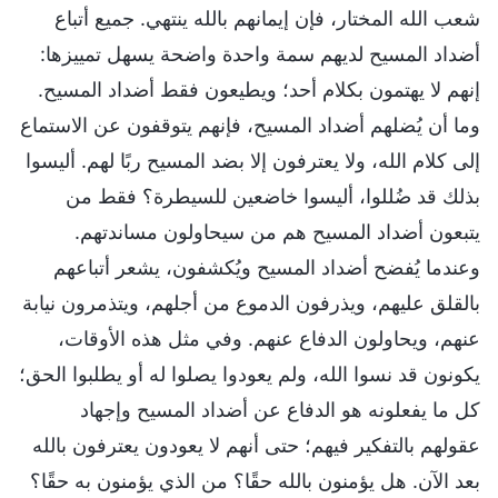
شعب الله المختار، فإن إيمانهم بالله ينتهي. جميع أتباع
أضداد المسيح لديهم سمة واحدة واضحة يسهل تمييزها:
إنهم لا يهتمون بكلام أحد؛ ويطيعون فقط أضداد المسيح.
وما أن يُضلهم أضداد المسيح، فإنهم يتوقفون عن الاستماع
إلى كلام الله، ولا يعترفون إلا بضد المسيح ربًا لهم. أليسوا
بذلك قد ضُللوا، أليسوا خاضعين للسيطرة؟ فقط من
يتبعون أضداد المسيح هم من سيحاولون مساندتهم.
وعندما يُفضح أضداد المسيح ويُكشفون، يشعر أتباعهم
بالقلق عليهم، ويذرفون الدموع من أجلهم، ويتذمرون نيابة
عنهم، ويحاولون الدفاع عنهم. وفي مثل هذه الأوقات،
يكونون قد نسوا الله، ولم يعودوا يصلوا له أو يطلبوا الحق؛
كل ما يفعلونه هو الدفاع عن أضداد المسيح وإجهاد
عقولهم بالتفكير فيهم؛ حتى أنهم لا يعودون يعترفون بالله
بعد الآن. هل يؤمنون بالله حقًا؟ من الذي يؤمنون به حقًا؟