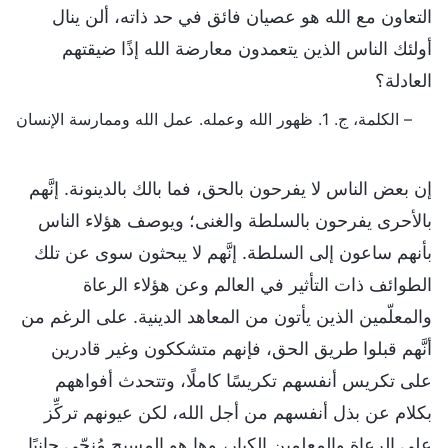
التعاون مع الله هو عصيان فائق في حد ذاته، ألن ينال
أولئك الناس الذين يتعمدون معارضة الله إذًا ضيقتهم
العادلة؟
– الكلمة، ج. 1. ظهور الله وعمله. عمل الله وممارسة الإنسان
إن بعض الناس لا يفرحون بالحق، فما بالك بالدينونة. إنَّهم
بالأحرى يفرحون بالسلطة والغنى؛ ويوصف هؤلاء الناس
بأنهم ساعون إلى السلطة. إنَّهم لا يبحثون سوى عن تلك
الطوائف ذات التأثير في العالم وعن هؤلاء الرعاة
والمعلّمين الذين يأتون من المعاهد الدينية. على الرغم من
أنَّهم قبلوا طريق الحق، فإنهم متشككون وغير قادرين
على تكريس أنفسهم تكريسًا كاملًا، وتتحدث أفواههم
بكلام عن بذل أنفسهم من أجل الله، لكن عيونهم تركِّز
على الرعاة والمعلمين الكبار، وها هو المسيح مُنحّى جانبًا.