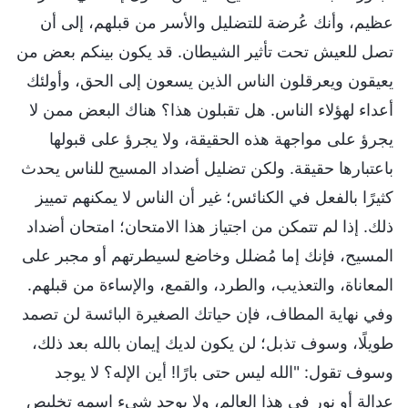
عظيم، وأنك عُرضة للتضليل والأسر من قبلهم، إلى أن
تصل للعيش تحت تأثير الشيطان. قد يكون بينكم بعض من
يعيقون ويعرقلون الناس الذين يسعون إلى الحق، وأولئك
أعداء لهؤلاء الناس. هل تقبلون هذا؟ هناك البعض ممن لا
يجرؤ على مواجهة هذه الحقيقة، ولا يجرؤ على قبولها
باعتبارها حقيقة. ولكن تضليل أضداد المسيح للناس يحدث
كثيرًا بالفعل في الكنائس؛ غير أن الناس لا يمكنهم تمييز
ذلك. إذا لم تتمكن من اجتياز هذا الامتحان؛ امتحان أضداد
المسيح، فإنك إما مُضلل وخاضع لسيطرتهم أو مجبر على
المعاناة، والتعذيب، والطرد، والقمع، والإساءة من قبلهم.
وفي نهاية المطاف، فإن حياتك الصغيرة البائسة لن تصمد
طويلًا، وسوف تذبل؛ لن يكون لديك إيمان بالله بعد ذلك،
وسوف تقول: "الله ليس حتى بارًا! أين الإله؟ لا يوجد
عدالة أو نور في هذا العالم، ولا يوجد شيء اسمه تخليص