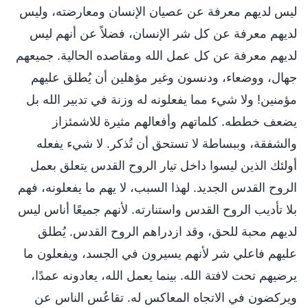
ليس لديهم معرفة عن عصيان الإنسان ومعارضته، وليس
لديهم معرفة عن كل شر الإنسان، فضلاً عن أنهم ليس
لديهم معرفة عن كل عمل الله ومقاصده الحالية. جميعهم
جهال، ووضعاء، ودنسون وغير مؤهلين أن يُطلق عليهم
مؤمنين! ولا شيء مما يفعلونه له وزنة في تدبير الله بل
يضعف خططه. كلماتهم وأفعالهم مثيرة للاشمئزاز
والشفقة، وببساطة لا تستحق أن تُذكر. لا شيء يفعله
أولئك الذين ليسوا داخل تيار الروح القدس يتعلق بعمل
الروح القدس الجديد. لهذا السبب، لا يهم ما يفعلونه، فهم
بلا تأديب الروح القدس واستنارته. لأنهم جميعًا أناس ليس
لديهم محبة للحق، وقد ازدراهم الروح القدس. يُطلق
عليهم فاعلي شر لأنهم يسيرون في الجسد، ويفعلون ما
يرضيهم تحت لافتة الله. بينما يعمل الله، يعادونه عمدًا،
ويركضون في الاتجاه المعاكس له. تقاعُس الناس عن