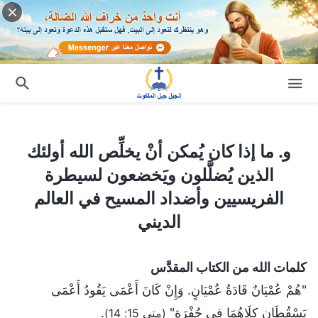
و. ما إذا كان يُمكن أنْ يخلِّص الله أولئك الذين يُضلَّلون ويَخضعون لسيطرة الفريسيين وأضداد المسيح في العالم الديني
و. ما إذا كان يُمكن أنْ يخلِّص الله أولئك
الذين يُضلَّلون ويَخضعون لسيطرة
الفريسيين وأضداد المسيح في العالم
الديني
كلمات الله من الكتاب المقدَّس
"هُمْ عُمْيَانٌ قَادَةُ عُمْيَانٍ. وَإِنْ كَانَ أَعْمَى يَقُودُ أَعْمَى
يَسْقُطَانِ كِلَاهُمَا فِي حُفْرَةٍ"
.
(متى 15: 14)