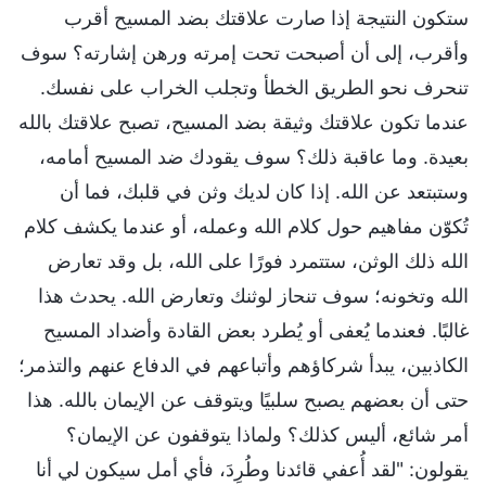
ستكون النتيجة إذا صارت علاقتك بضد المسيح أقرب
وأقرب، إلى أن أصبحت تحت إمرته ورهن إشارته؟ سوف
تنحرف نحو الطريق الخطأ وتجلب الخراب على نفسك.
عندما تكون علاقتك وثيقة بضد المسيح، تصبح علاقتك بالله
بعيدة. وما عاقبة ذلك؟ سوف يقودك ضد المسيح أمامه،
وستبتعد عن الله. إذا كان لديك وثن في قلبك، فما أن
تُكوّن مفاهيم حول كلام الله وعمله، أو عندما يكشف كلام
الله ذلك الوثن، ستتمرد فورًا على الله، بل وقد تعارض
الله وتخونه؛ سوف تنحاز لوثنك وتعارض الله. يحدث هذا
غالبًا. فعندما يُعفى أو يُطرد بعض القادة وأضداد المسيح
الكاذبين، يبدأ شركاؤهم وأتباعهم في الدفاع عنهم والتذمر؛
حتى أن بعضهم يصبح سلبيًا ويتوقف عن الإيمان بالله. هذا
أمر شائع، أليس كذلك؟ ولماذا يتوقفون عن الإيمان؟
يقولون: "لقد أُعفي قائدنا وطُرِدَ، فأي أمل سيكون لي أنا