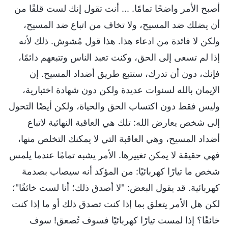
أصبح الأمر واضحًا تمامًا. ... أنت تقول إنك لست قلقًا من
أن يضلك ضد المسيح، ولا تخاف من اتباع ضد المسيح،
ولكن لا فائدة من ادعاء هذا. هذا قول مُشوش. ذلك لأنه
إذا لم تسعى إلى الحق، وكنت تعبد الناس وتتبعهم دائمًا،
فإنك، دون أن تدرك، ستتبع طريق أضداد المسيح. إن
الإيمان بالله لسنوات عديدة ولكن دون شهادة اختبارية،
وليس فقط دون اكتساب الحق والحياة، ولكن أيضًا التحول
إلى شخص يعارض الله: تلك هي العاقبة النهائية لاتباع
أضداد المسيح، وهي العاقبة التي لا يمكنك التخلص منها،
فهي حقيقة لا يمكن تغييرها. الأمر يشبه تمامًا عندما يلمس
شخص ما تيارًا كهربائيًا: من المؤكد أنه سيصاب بصدمة
كهربائية. قد يقول البعض: "لا أصدق ذلك؛ أنا لست خائفًا"؛
لكن هل الأمر يتعلق بما إذا كنت تصدق ذلك أو ما إذا كنت
خائفًا؟ إذا لمست تيارًا كهربائيًا فسوف تُصعق! سوف