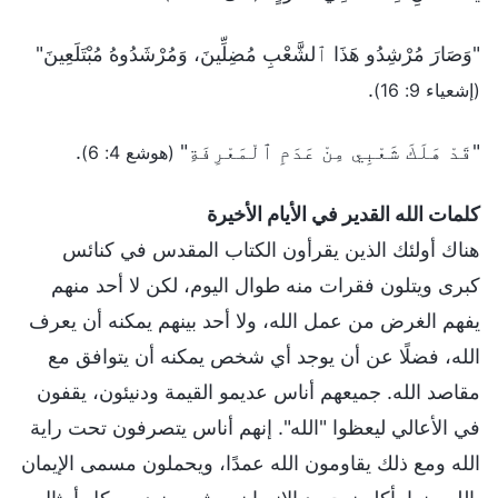
"وَصَارَ مُرْشِدُو هَذَا ٱلشَّعْبِ مُضِلِّينَ، وَمُرْشَدُوهُ مُبْتَلَعِينَ"
.
(إشعياء 9: 16)
"قَدْ هَلَكَ شَعْبِي مِنْ عَدَمِ ٱلْمَعْرِفَةِ"
.
(هوشع 4: 6)
كلمات الله القدير في الأيام الأخيرة
هناك أولئك الذين يقرأون الكتاب المقدس في كنائس
كبرى ويتلون فقرات منه طوال اليوم، لكن لا أحد منهم
يفهم الغرض من عمل الله، ولا أحد بينهم يمكنه أن يعرف
الله، فضلًا عن أن يوجد أي شخص يمكنه أن يتوافق مع
مقاصد الله. جميعهم أناس عديمو القيمة ودنيئون، يقفون
في الأعالي ليعظوا "الله". إنهم أناس يتصرفون تحت راية
الله ومع ذلك يقاومون الله عمدًا، ويحملون مسمى الإيمان