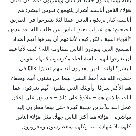
بالله بينما يأكلون جسد الإنسان ويشربون دمه. كل أمثال
هؤلاء الناس أبالسة أشرار يلتهمون نفوس البشر؛ هم
أبالسة كبار يربكون الناس عمدًا لئلا يشرعوا في الطريق
الصحيح؛ هم عثرات تعيق الناس عن طلب الله. قد يبدون
"أقوياء البنية"، لكن كيف لأتباعهم أن يعرفوا أنهم أضداد
المسيح الذين يقودون الناس لمقاومة الله؟ كيف لأتباعهم
أن يعرفوا أنهم أبالسة أحياء مكرسون لالتهام نفوس
البشر؟ أولئك الذين يقدرون أنفسهم تقديرًا عاليًا في
حضرة الله هم أحطّ البشر، بينما مَن يظنون أنهم وضعاء
هم الأكثر شرفًا. وأولئك الذين يظنون أنَّهم يعرفون عمل
الله، والذين هم – علاوةً على ذلك – قادرون على إعلان
عمل الله للآخرين بجلبة كبيرة حتى بينما ينظرون إليه
مباشرة – هؤلاء هم أكثر الناس جهلًا. مثل هؤلاء الناس
كلهم بلا شهادة لله، وكلهم متغطرسون ومغرورون.