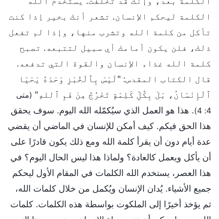
الكلمة بعد، وإنك قد تخلّفت. يستخدم الله
الكلمة ليحكم الإنسان. تشعر أنك بخير إذا كنت
تأكل من كلمة الله وتشرب منها، وإذا لم تفعل
ذلك، فلن يكون أمامك أي سبيل لتتبعه. تصبح
كلمة الله غذاء الإنسان والقوة التي تدفعه.
قال الكتاب المقدس: "لَيْسَ بِٱلْخُبْزِ وَحْدَهُ يَحْيَا
ٱلْإِنْسَانُ، بَلْ بِكُلِّ كَلِمَةٍ تَخْرُجُ مِنْ فَمِ ٱللهِ"
(متى
. هذا هو العمل الذي سيُكمّله الله اليوم. سوف يحقق
4: 4)
هذا الحق فيكم. كيف أمكن للإنسان في الماضي أن يقضي
عدة أيام دون أن يقرأ كلمة الله ومع ذلك يكون قادرًا على
أن يأكل ويعمل كالعادة؟ ولماذا هذا ليس الحال اليوم؟ في
هذا العصر، يستخدم الله الكلمات في المقام الأول ليحكم
جميع الأشياء. يُدان الإنسان ويُكمل من خلال كلمات الله،
ثم يؤخذ أخيرًا إلى الملكوت بواسطة هذه الكلمات. كلمات