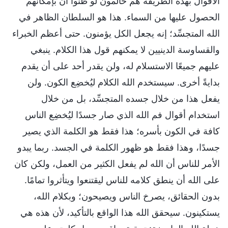
الأقوال بهذه الطريقة هم حالمون لو ظنوا أن بإمكانهم
الحصول عليها من السماء. هذا هو السلطان الظاهر في
الله المتجسِّد؛ إنه يجعل الكل يؤمنون. حتى أعظم الخبراء
والقساوسة الدينيين لا يمكنهم قول هذا الكلام. ينبغي
عليهم جميعًا الاستسلام له، ولن يقدر أحد على أن يقدم
بدايةً أخرى. سيستخدم الله الكلام ليُخضِع الكون. ولن
يفعل هذا من خلال جسده المتجسِّد، بل من خلال
استخدام أقوال فم الله الذي صار جسدًا ليُخضِع الناس
كافة في الكون بأسره؛ هذا فقط هو الكلمة الذي يصير
جسدًا، وهذا فقط هو ظهور الكلمة في الجسد. ربما يبدو
الأمر للناس أن الله لم يفعل الكثير من العمل، ولكن كان
على الله أن ينطق كلامه للناس ليقتنعوا ويتأثروا تمامًا.
بدون الحقائق، يصرخ الناس ويصيحون؛ وبكلام الله،
يستكينون. سيحقق الله هذا الواقع بالتأكيد، لأن هذه هي