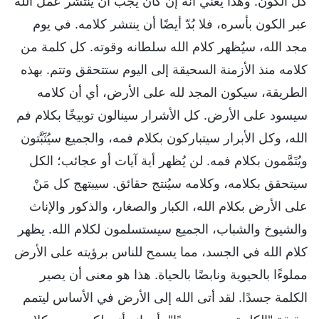
كل الكون. وهذا يعني أنه إن كان يجب أن ينتشر عمل الله
عبر الكون بأسره، فلا بُدّ أيضًا أن ينتشر كلامه. في يوم
مجد الله، سيُظهر كلام الله سلطانه وقوته. كل كلمة من
كلامه منذ الأزمنة السحيقة إلى اليوم ستتحقق وتتم. بهذه
الطريقة، سيكون المجد لله على الأرض، أي أن كلامه
سيسود على الأرض. كل الأشرار سينالون توبيخًا بكلام فم
الله، وكل الأبرار سيتباركون بكلام فمه، والجميع سيُثَبَّتون
ويُتَمَّمون بكلام فمه. لن يُظهر أية آيات أو عجائب؛ الكل
سيتحقق بكلامه، وكلامه سيُنتج حقائق. سيبتهج كل مَنْ
على الأرض بكلام الله، الكبار والصغار، والذكور والإناث
والشيوخ والشباب، الجميع سيستسلمون لكلام الله. يظهر
كلام الله في الجسد، مما يسمح للناس برؤيته على الأرض
مملوءًا بالحيوية ونابضًا بالحياة. هذا هو معنى أن يصير
الكلمة جسدًا. لقد أتى الله إلى الأرض في الأساس ليتمم