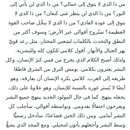
من ذا الذي لا يتوق إلى جمالي؟ من ذا الذي لن يأتي إلى
النور؟ من ذا الذي لن ينظر غنى كنعان؟ من ذا الذي لا
يتوق إلى عودة الفادي؟ من ذا الذي لا يبجِّل صاحب القوة
العظيمة؟ ستُروج أقوالي عبر الأرض؛ وسوف أكثر من
النطق والتحدث بالكلمات لشعبي المختار، مثل رعد قويّ
يهز الجبال والأنهار. أقول كلامي للكون كله وللبشرية.
ولذلك أصبح الكلام الذي يخرج من فمي كنزَ الإنسان، وكل
البشر يعتزون بكلامي. يومض البرق من الشرق قاطعًا
طريقه إلى الغرب. كلامي يكره الإنسان أن يفارقه، وهو
أيضًا لا يُسبَر غوره بالنسبة للإنسان، وهو علاوةً على ذلك،
يجعله يبتهج. كما في حال المولود الجديد يبتهج جميع البشر
ويفرحون احتفالًا بقدومي. وبواسطة أقوالي، سأجلب كل
البشر أمامي. ومن ذلك الحين فصاعدًا، سأدخل رسميًّا
وسط البشر وأجعلهم يأتون لتبجيلي. ومع المجد الذي يشعُّ