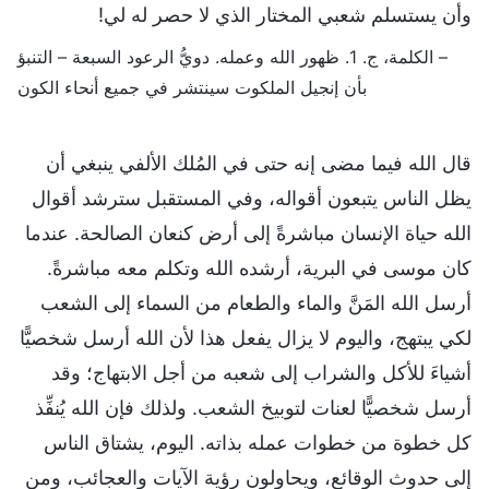
وأن يستسلم شعبي المختار الذي لا حصر له لي!
– الكلمة، ج. 1. ظهور الله وعمله. دويُّ الرعود السبعة – التنبؤ
بأن إنجيل الملكوت سينتشر في جميع أنحاء الكون
قال الله فيما مضى إنه حتى في المُلك الألفي ينبغي أن
يظل الناس يتبعون أقواله، وفي المستقبل سترشد أقوال
الله حياة الإنسان مباشرةً إلى أرض كنعان الصالحة. عندما
كان موسى في البرية، أرشده الله وتكلم معه مباشرةً.
أرسل الله المَنَّ والماء والطعام من السماء إلى الشعب
لكي يبتهج، واليوم لا يزال يفعل هذا لأن الله أرسل شخصيًّا
أشياءَ للأكل والشراب إلى شعبه من أجل الابتهاج؛ وقد
أرسل شخصيًّا لعنات لتوبيخ الشعب. ولذلك فإن الله يُنفِّذ
كل خطوة من خطوات عمله بذاته. اليوم، يشتاق الناس
إلى حدوث الوقائع، ويحاولون رؤية الآيات والعجائب، ومن