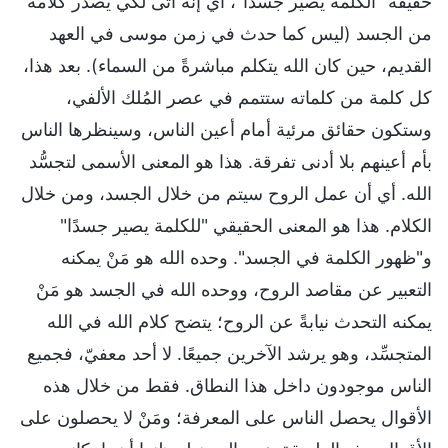
حقيقة "الكلمة يصير جسدًا"، أي إنه أتى لكي يصدر كلامه
من الجسد (ليس كما حدث في زمن موسى في العهد
القديم، حين كان الله يتكلم مباشرةً من السماء). بعد هذا،
كل كلمة من كلماته ستتمم في عصر المُلك الألفي،
وستكون حقائق مرئية أمام أعين الناس، وسينظرها الناس
بأم أعينهم بلا أدنى تفرقة. هذا هو المعنى الأسمى لتجسُّد
الله. أي أن عمل الروح سيتم من خلال الجسد، ومن خلال
الكلام. هذا هو المعنى الحقيقي "للكلمة يصير جسدًا"
و"ظهور الكلمة في الجسد". وحده الله هو مَنْ يمكنه
التعبير عن مقاصد الروح، ووحده الله في الجسد هو مَنْ
يمكنه التحدث نيابةً عن الروح؛ يتضح كلام الله في الله
المتجسِّد، وهو يرشد الآخرين جميعًا. لا أحد معفيّ، فجميع
الناس موجودون داخل هذا النطاق. فقط من خلال هذه
الأقوال يحصل الناس على المعرفة؛ ومَنْ لا يحصلون على