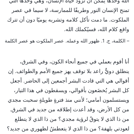
الله وحدها يمكن أن تزود حياة الإنسان، وهي وحدها التي
تمنح الإنسان النور وطريقًا للممارسة، لا سيما في عصر
الملكوت. ما دمت تأكل كلامه وتشربه يوميًا دون أن تترك
واقع كلام الله، فسيُكملك الله.
– الكلمة، ج. 1. ظهور الله وعمله. عصر الملكوت هو عصر الكلمة
أنا أقوم بعملي في جميع أنحاء الكون، وفي الشرق،
ينطلق دويٌّ راعد بلا توقف يهز جميع الأمم والطوائف. إن
أقوالي هي التي قادت البشر أجمعين إلى الحاضر. أجعل
كل البشر يُخضَعون بأقوالي، ويسقطون في هذا التيار،
ويستسلمون أمامي؛ لأنني منذ فترةٍ طويلةٍ سحبت مجدي
من كل الأرض، وقد أعدت إطلاقه من جديد في الشرق.
من ذا الذي لا يتوقُ لرؤية مجدي؟ من ذا الذي لا يتطلع
لعودتي بلهفة؟ من ذا الذي لا يتعطشُ لظهوري من جديد؟