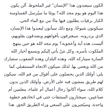
الكون سيعبدون هذا "الإنسان" غير الملحوظ. ألن يكون
هذا اليوم هو يوم مجد الله؟ يومًا ما سيُرسل القساوسة
الكبار برقيات يطلبون فيها ماءً من نبع الماء الحي.
سيكونون شيوخًا، ومع ذلك سيأتون ليعبدوا هذا الإنسان،
الذي يزدرونه. سيعترفون بأفواههم ويصدقون بقلوبهم،
أليست هذه آية وأعجوبة؟ يوم مجد الله هو حين يبتهج
الملكوت بأسره، وكل مَنْ يأتي إليكم ويسمع أخبار الله
السارة سيباركه الله، وهذه البلدان وهذه الشعوب ستتبارك
من الله ويعتني بها. لذلك سيكون الاتجاه المستقبلي كما
يلي: أولئك الذين يحصلون على أقوال من فم الله، سيكون
لهم طريق يمشون فيه على الأرض، وأولئك الذين بدون
كلام الله، سواء أكانوا رجال أعمال أم علماء، معلمين أم
صناعيين، سيجتازون المشقات حتى في اتخاذهم خطوة
واحدة، وسيُجبرون على السعي وراء الطريق الحق. هذا