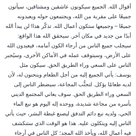
أقوال الله. الجميع سيكونون عاشقين ومشتاقين، سيأتون
جميعًا على مقربة من الله، ويجتمعون حوله ويعبدونه
جميعًا – وجميعها ستكون أعمال الله. تذكّر هذا! لن يبدأ الله
أبدًا من جديد في مكان آخر. سيحقق الله هذا الواقع:
سيجلب جميع الناس من أرجاء الكون أمامه، فيعبدون الله
على الأرض، وسيتوقف عمله في الأماكن الأخرى، وسيُجبر
الناس على السعي وراء الطريق الحق. سيكون مثل
يوسف: يأتي الجميع إليه من أجل الطعام وينحنون له، لأن
لديه طعامًا يؤكل. لتجنُّب المجاعة، سيضطر الناس إلى
السعي وراء الطريق الحق. سوف يعاني المجتمع الديني
بأسره من مجاعة شديدة، ووحده إله اليوم هو نبع الماء
الحي، ولديه نبع دائم التدفق ليصنع غبطة البشر، حيث يأتي
الناس إليه ويتكلون عليه. هذا هو الوقت الذي ستنكشف
فيه أعمال الله، ويأخذ الله المجد؛ كل الناس في أرجاء