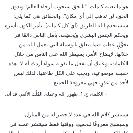
هو ما تعنيه كلمات: "بالحق ستجوب أرجاء العالم؛ وبدون
الحق، لن تذهب إلى أي مكان". والحقائق هي كما يلي:
سيستخدم الله الطريق (أي كل كلماته) ليأمر الكون بأسره
ويحكم الجنس البشري ويُخضِعه. يأمل الناس دائمًا في
تحوُّلٍ عظيم فيما يتعلق بالوسيلة التي يعمل الله من
خلالها. لإيضاح الأمر، يسيطر الله على الناس من خلال
الكلمات، وعليك أن تفعل ما يقوله سواء أردتَ أم لا. هذه
حقيقة موضوعية، ويجب على الكل طاعتها، لذلك ليس
لأحد من عذرٍ، فهي معروفة للجميع.
– الكلمة، ج. 1. ظهور الله وعمله. المُلْك الألفي قد أتى
سينتشر كلام الله في عدد لا حصر له من المنازل،
وسيصبح معروفًا للجميع، ووقتها فقط سينتشر عمله في