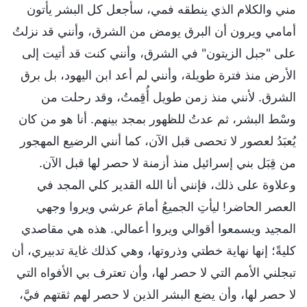
مني والكلام الذي ينطقه فمي، سأجعل كل البشر يأتون
أمامي ويرون أن البرق يومض من الشرق، وأنني قد نزلتُ
على "جبل الزيتون" في الشرق، وأنني كنت قد أتيت إلى
الأرض منذ فترة طويلة، وأنني لم أعد ابن اليهود، بل برق
الشرق. لأنني منذ زمن طويل أُقِمتُ، وقد رحلت من
وسْط البشر، ثم عدتُ للظهور بمجد بينهم. أنا هو من كان
يُعبَدُ لعصور لا تحصى قبل الآن، كما أنني الرضيع المهجور
من قِبَل بني إسرائيل منذ أزمنة لا حصر لها قبل الآن.
وعلاوة على ذلك، فإنني أنا الله القدير كلي المجد في
العصر الحاضر! ليأتِ الجميعُ أمامَ عرشي ويروا وجهي
المجيد ويسمعوا أقوالي ويروا أعمالي. هذه هي مقاصدي
كليةً؛ إنها نهاية خطتي وذروتها، وهي كذلك غاية تدبيري، أن
تبجلني الأمم التي لا حصر لها، وأن تعترف بي الأفواه التي
لا حصر لها، وأن يضع البشر الذين لا حصر لهم ثقتهم فيَّ،