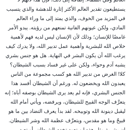
يستطيعون تقدير العالم الأكثر إثارة للدهشة والذي يتسبب
في المزيد من الخوف، والذي يمتد إلى ما وراء العالم
المادي، ولكن عيونهم الفانية تمنعهم من رؤيته. يبدو الأمر
غامضًا للإنسان؛ وذلك لأن الإنسان ليس لديه فهم لأهمية
خلاص الله للبشرية وأهمية عمل تدبير الله، ولا يدرك كيف
يرغب الله أن يكون البشر في النهاية. هل هو جنس بشري
يشبه آدم وحواء، ولكن على غير فساد بسبب الشيطان؟
كلا! الغرض من تدبير الله هو كسب مجموعة من الناس
يعبدون الله ويخضعون له. ورغم أن الشيطان أفسد هذا
الجنس البشري، فإنه لم يعد يرى الشيطان بوصفه أباه؛ إنه
يتعرَّف الوجه القبيح للشيطان، ويرفضه، ويأتي أمام الله
ليقبل دينونة الله وتوبيخه. لقد بدأ يعرف التضاد بين ما هو
قبيحٌ وما هو مقدس، ويتعرَّف عظمة الله وشر الشيطان.
إن بشرية مثل هذه لن تعود تخدم الشيطان، أو تعبد