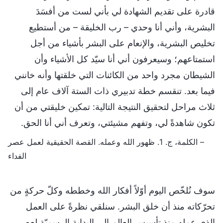
قادرة على تقديم الشهادة لي بأني لست من أفسَدَ
البشرية، وأني أنا وحدي – رب الخليقة – من أستطيع
تخليص البشرية، والإنعام على البشر بأشياء من أجل
استمتاعهم؛ وسيعرفون أني أنا سيّد كل الأشياء وأن
الشيطان مجرد واحد من الكائنات التي خلقتها وأنه خانني
فيما بعد. تنقسم خطة تدبيري ذات الستة آلاف عام إلى
ثلاث مراحل لتحقيق النتيجة التالية: تمكين خليقتي من أن
تكون شاهدةً لي، وتفهم مشيئتي، وتعرف أني أنا الحق.
– الكلمة، ج. 1. ظهور الله وعمله. القصة الحقيقية لعمل عصر
الفداء
سوف نُلخّص اليوم أوّلاً أفكار الله وخططه وكلّ حركةٍ من
تحرّكاته منذ أن خلق البشر. سنلقي نظرةً على العمل
الذي عمله منذ تأسيس العالم إلى البداية الرسميّة لعصر