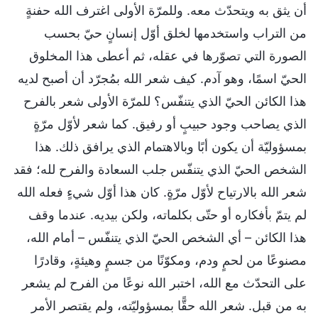
أن يثق به ويتحدّث معه. وللمرّة الأولى اغترف الله حفنةٍ
من التراب واستخدمها لخلق أوّل إنسانٍ حيّ بحسب
الصورة التي تصوّرها في عقله، ثم أعطى هذا المخلوق
الحيّ اسمًا، وهو آدم. كيف شعر الله بمُجرّد أن أصبح لديه
هذا الكائن الحيّ الذي يتنفّس؟ للمرّة الأولى شعر بالفرح
الذي يصاحب وجود حبيبٍ أو رفيق. كما شعر لأوّل مرّةٍ
بمسؤوليّة أن يكون أبًا وبالاهتمام الذي يرافق ذلك. هذا
الشخص الحيّ الذي يتنفّس جلب السعادة والفرح لله؛ فقد
شعر الله بالارتياح لأوّل مرّةٍ. كان هذا أوّل شيءٍ فعله الله
لم يتمّ بأفكاره أو حتّى بكلماته، ولكن بيديه. عندما وقف
هذا الكائن – أي الشخص الحيّ الذي يتنفّس – أمام الله،
مصنوعًا من لحمٍ ودم، ومكوّنًا من جسمٍ وهيئةٍ، وقادرًا
على التحدّث مع الله، اختبر الله نوعًا من الفرح لم يشعر
به من قبل. شعر الله حقًّا بمسؤوليّته، ولم يقتصر الأمر