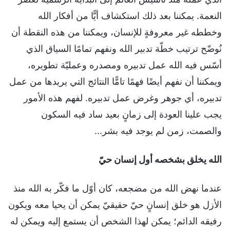
النعمة. يمكننا بعد ذلك استكشاف أيًّا من أفكار الله
وخططه غير معروفةٍ للإنسان، ويمكننا من هذه النقطة أن
نُوضّح ترتيب خطّة تدبير الله ونفهم تمامًا السياق الذي
أسّس فيه الله عمل تدبيره ومصدره وعمليّة تطويره،
ويمكننا أن نفهم أيضًا فهمًا تامًّا النتائج التي يريدها من عمل
تدبيره، أي جوهر وغرض عمل تدبيره. لفهم هذه الأمور
يجب علينا العودة إلى زمانٍ بعيد ساد فيه السكون
والصمت، زمن لم يوجد فيه بشر...
الله يخلق بشخصه أول إنسان حيّ
عندما نهض الله من مضجعه، كان أوّل ما فكّر به الله منذ
الأزل هو خلق إنسانٍ حيّ حقيقيّ يمكن أن يحيا معه ويكون
رفيقه الدائم؛ يمكن لهذا الشخص أن يستمع إليه ويمكن له