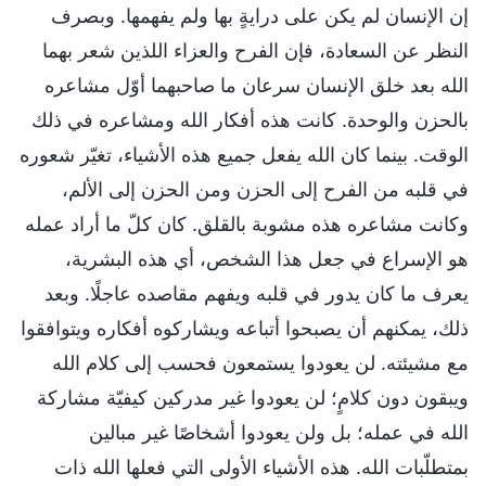
إن الإنسان لم يكن على درايةٍ بها ولم يفهمها. وبصرف
النظر عن السعادة، فإن الفرح والعزاء اللذين شعر بهما
الله بعد خلق الإنسان سرعان ما صاحبهما أوّل مشاعره
بالحزن والوحدة. كانت هذه أفكار الله ومشاعره في ذلك
الوقت. بينما كان الله يفعل جميع هذه الأشياء، تغيّر شعوره
في قلبه من الفرح إلى الحزن ومن الحزن إلى الألم،
وكانت مشاعره هذه مشوبة بالقلق. كان كلّ ما أراد عمله
هو الإسراع في جعل هذا الشخص، أي هذه البشرية،
يعرف ما كان يدور في قلبه ويفهم مقاصده عاجلًا. وبعد
ذلك، يمكنهم أن يصبحوا أتباعه ويشاركوه أفكاره ويتوافقوا
مع مشيئته. لن يعودوا يستمعون فحسب إلى كلام الله
ويبقون دون كلامٍ؛ لن يعودوا غير مدركين كيفيّة مشاركة
الله في عمله؛ بل ولن يعودوا أشخاصًا غير مبالين
بمتطلّبات الله. هذه الأشياء الأولى التي فعلها الله ذات