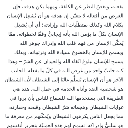
يفعله، وبغضّ النظر عن الكلفة، ومهما يكن هدفه، فإن
الغرض من أفعاله لا يتغيّر. إن هدفه هو أن يُشغِل الإنسان
بكلام الله وكذلك بمتطلّبات الله وإرادته؛ أي أن يُشغِل
الإنسان بكلّ ما يؤمن الله بأنه إيجابيٌّ وفقًا لخطواته، ممّا
يُمكّن الإنسان من فهم قلب الله وإدراك جوهر الله
ويسمح للإنسان بالخضوع لسيادة الله وترتيباته، وبذلك
يسمح للإنسان ببلوغ اتّقاء الله والحيدان عن الشرّ – وهذا
كله جانبٌ واحد من غرض الله في كلّ ما يفعله. الجانب
الآخر هو أن الإنسان يُسلَّم غالبًا إلى الشيطان لأن الشيطان
هو شخصية الضد وأداة الخدمة في عمل الله. هذه هي
الطريقة التي يستخدمها الله للسماح للناس بأن يروا في
غوايات الشيطان وهجماته شرّ الشيطان وقبحه وحقارته،
مما يجعل الناس يكرهون الشيطان ويُمكّنهم من معرفة ما
هو سلبيٌّ وإدراكه. تسمح لهم هذه العمليّة بتحرير أنفسهم