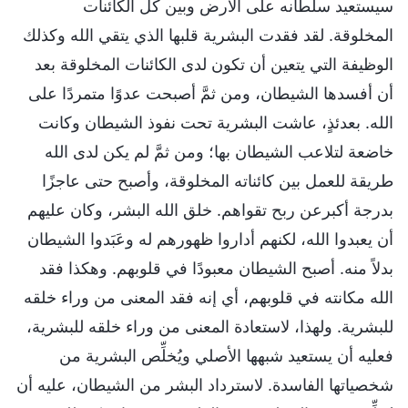
سيستعيد سلطانه على الأرض وبين كل الكائنات
المخلوقة. لقد فقدت البشرية قلبها الذي يتقي الله وكذلك
الوظيفة التي يتعين أن تكون لدى الكائنات المخلوقة بعد
أن أفسدها الشيطان، ومن ثمَّ أصبحت عدوًا متمردًا على
الله. بعدئذٍ، عاشت البشرية تحت نفوذ الشيطان وكانت
خاضعة لتلاعب الشيطان بها؛ ومن ثمَّ لم يكن لدى الله
طريقة للعمل بين كائناته المخلوقة، وأصبح حتى عاجزًا
بدرجة أكبرعن ربح تقواهم. خلق الله البشر، وكان عليهم
أن يعبدوا الله، لكنهم أداروا ظهورهم له وعَبَدوا الشيطان
بدلاً منه. أصبح الشيطان معبودًا في قلوبهم. وهكذا فقد
الله مكانته في قلوبهم، أي إنه فقد المعنى من وراء خلقه
للبشرية. ولهذا، لاستعادة المعنى من وراء خلقه للبشرية،
فعليه أن يستعيد شبهها الأصلي ويُخلِّص البشرية من
شخصياتها الفاسدة. لاسترداد البشر من الشيطان، عليه أن