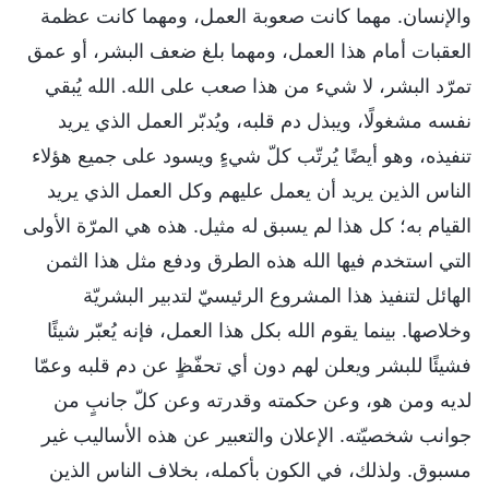
والإنسان. مهما كانت صعوبة العمل، ومهما كانت عظمة
العقبات أمام هذا العمل، ومهما بلغ ضعف البشر، أو عمق
تمرّد البشر، لا شيء من هذا صعب على الله. الله يُبقي
نفسه مشغولًا، ويبذل دم قلبه، ويُدبّر العمل الذي يريد
تنفيذه، وهو أيضًا يُرتّب كلّ شيءٍ ويسود على جميع هؤلاء
الناس الذين يريد أن يعمل عليهم وكل العمل الذي يريد
القيام به؛ كل هذا لم يسبق له مثيل. هذه هي المرّة الأولى
التي استخدم فيها الله هذه الطرق ودفع مثل هذا الثمن
الهائل لتنفيذ هذا المشروع الرئيسيّ لتدبير البشريّة
وخلاصها. بينما يقوم الله بكل هذا العمل، فإنه يُعبّر شيئًا
فشيئًا للبشر ويعلن لهم دون أي تحفّظٍ عن دم قلبه وعمّا
لديه ومن هو، وعن حكمته وقدرته وعن كلّ جانبٍ من
جوانب شخصيّته. الإعلان والتعبير عن هذه الأساليب غير
مسبوق. ولذلك، في الكون بأكمله، بخلاف الناس الذين