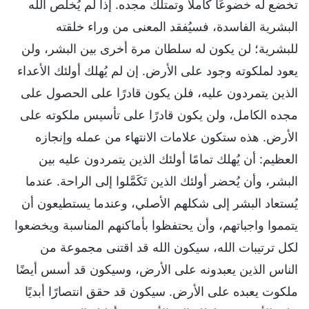
تخضع له خضوعًا كاملًا وتمتلك مجده. إذا لم يُخلِّص الله
البشرية الفاسدة، فسيُفقد المعنى من وراء خلقته
للبشرية؛ لن يكون له سلطان مرة أخرى بين البشر، ولن
يعود لملكوته وجود على الأرض. إن لم يُهلك أولئك الأعداء
الذين يتمردون عليه، فلن يكون قادرًا على الحصول على
مجده الكامل، ولن يكون قادرًا على تأسيس ملكوته على
الأرض. هذه ستكون علامات الانتهاء من عمله وإنجازه
العظيم: أن يُهلك تمامًا أولئك الذين يتمردون عليه بين
البشر، وأن يُحضر أولئك الذين تَكَمَّلوا إلى الراحة. عندما
يُستعاد البشر إلى شكلهم الأصلي، وعندما يستطيعون أن
يتمموا واجباتهم، وأن يحتفظوا بأماكنهم المناسبة ويخضعوا
لكل ترتيبات الله، سيكون الله قد اقتنى مجموعة من
الناس الذين يعبدونه على الأرض، وسيكون قد أسس أيضًا
ملكوت يعبده على الأرض. سيكون قد حقق انتصارًا أبديًا