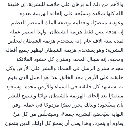
والأهم من ذلك أنه برهان على خلاصه للبشرية. إن خليقة
الله كلها تمجّده وتسبّحه على إلحاقه الهزيمة بعدوه
وعودته منتصرًا، وتعظمه بوصفه الملك المنتصر العظيم.
إن هدفه ليس فقط هزيمة الشيطان، ولهذا استمر عمله
لمدة ستة آلاف عام. إنه يستخدم هزيمة الشيطان ليخلِّص
البشرية؛ وهو يستخدم هزيمة الشيطان ليظهر جميع أفعاله
ومجده. إنه سينال المجد، وسترى كل حشود الملائكة
مجده. سترى الرسل في السماء والبشر على الأرض وكل
خليقته على الأرض مجد الخالق. هذا هو العمل الذي يقوم
به. ستشهد كل خليقته في السماء والأرض مجده، وسيعود
منتصرًا بعد إلحاقه الهزيمة بالشيطان نهائيًا ويسمح للبشر
بأن يسبِّحوه؛ وبذلك يحرز نصرًا مزدوجًا في عمله. وفي
النهاية سيُخضع البشرية جمعاءَ، وسيتخلّص من كل مَنْ
يقاوم أو يتمرد، وهذا يعني أن يمحوَ كل أولئك الذين ينتمون