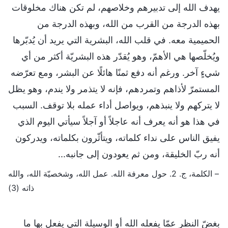
يهدف الله إلى تدبيرهم وخلاصهم، لم تكن هناك مخلوقات
بهذه الدرجة من القرب من الله، وبهذه الدرجة من
الحميمية معه. في قلب الله، البشرية التي يريد أن يُدبّرها
ويُخلّصها هي الأهمّ، وهو يُقدّر هذه البشريّة أكثر من أي
شيءٍ آخر. ورغم أنه دفع ثمنًا هائلًا عن البشر، ومع تعرّضه
المستمرّ لأذاهم وتمردهم، فإنه لا يتذمر ولا يندم، وهو يظل
لا يتركهم ولا ينبذهم، ويواصل أداء عمله بلا توقف. السبب
في هذا هو أنه يعرف أنه عاجلاً أو آجلاً سيأتي اليوم الذي
يفيق الناس على نداء كلماته، ويتأثّرون بكلماته، ويدركون
أنه ربّ الخليقة، ومن ثم يعودون إلى جانبه...
– الكلمة، ج. 2. حول معرفة الله. عمل الله، وشخصيّة الله، والله
ذاته (3)
بغضّ النظر عمّا يفعله الله أو الوسيلة التي يفعل بها ما