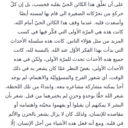
على أن تعلّق هذا الكائن الحيّ بقلبه فحسب، بل إن كلّ
حركةٍ من تحرّكاته الصغيرة الي قام بها لمسته أيضًا
وأسعدت قلبه. عندما وقف هذا الكائن الحيّ أمام الله،
كانت هذه هي المرّة الأولى التي فكّر فيها في كسب
المزيد من مثل هؤلاء الناس. كانت هذه سلسلة الأحداث
التي بدأت بهذا الفكر الأوّل عند الله. بالنسبة لله، كانت
جميع هذه الأحداث تحدث للمرّة الأولى، ولكن في هذه
الأحداث الأولى، بغضّ النظر عمّا كان يشعر به في ذلك
الوقت، أي شعور الفرح والمسؤوليّة والاهتمام، لم يوجد
أحدٌ يمكنه مشاركة مشاعره معه. وابتداءً من تلك اللحظة،
شعر الله حقًّا بوحدةٍ وحزنٍ لم يختبرهما من قبل. شعر بأن
البشر لا يمكنهم أن يقبلوا أو يفهموا محبّته واهتمامه أو
مقاصده للإنسان، ولذلك كان لا يزال يشعر بالحزن والألم
في قلبه. ومع أنه فعل هذه الأشياء من أجل الإنسان، إلّا