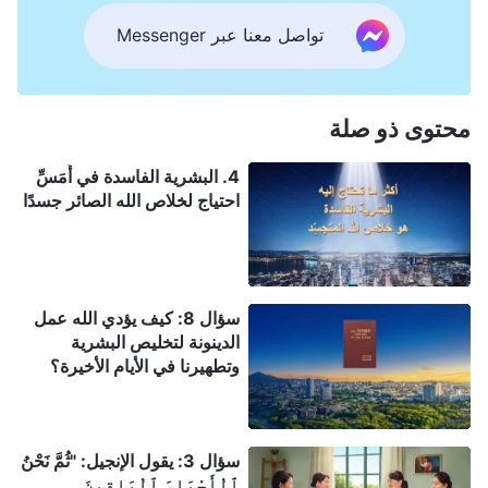
تواصل معنا عبر Messenger
محتوى ذو صلة
4. البشرية الفاسدة في أَمَسِّ
احتياج لخلاص الله الصائر جسدًا
سؤال 8: كيف يؤدي الله عمل
الدينونة لتخليص البشرية
وتطهيرنا في الأيام الأخيرة؟
سؤال 3: يقول الإنجيل: "ثُمَّ نَحْنُ
ٱلْأَحْيَاءَ ٱلْبَاقِينَ