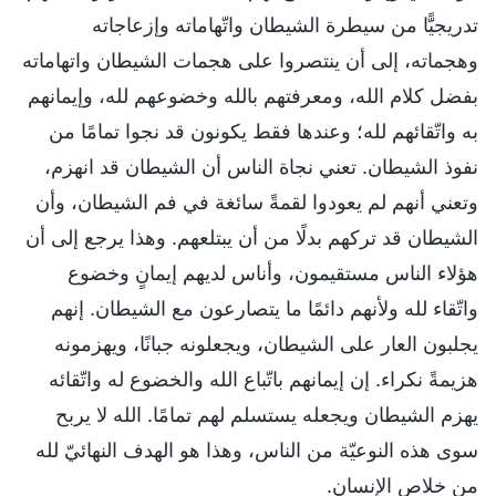
تدريجيًّا من سيطرة الشيطان واتّهاماته وإزعاجاته
وهجماته، إلى أن ينتصروا على هجمات الشيطان واتهاماته
بفضل كلام الله، ومعرفتهم بالله وخضوعهم لله، وإيمانهم
به واتّقائهم لله؛ وعندها فقط يكونون قد نجوا تمامًا من
نفوذ الشيطان. تعني نجاة الناس أن الشيطان قد انهزم،
وتعني أنهم لم يعودوا لقمةً سائغة في فم الشيطان، وأن
الشيطان قد تركهم بدلًا من أن يبتلعهم. وهذا يرجع إلى أن
هؤلاء الناس مستقيمون، وأناس لديهم إيمانٍ وخضوع
واتّقاء لله ولأنهم دائمًا ما يتصارعون مع الشيطان. إنهم
يجلبون العار على الشيطان، ويجعلونه جبانًا، ويهزمونه
هزيمةً نكراء. إن إيمانهم باتّباع الله والخضوع له واتّقائه
يهزم الشيطان ويجعله يستسلم لهم تمامًا. الله لا يربح
سوى هذه النوعيّة من الناس، وهذا هو الهدف النهائيّ لله
من خلاص الإنسان.