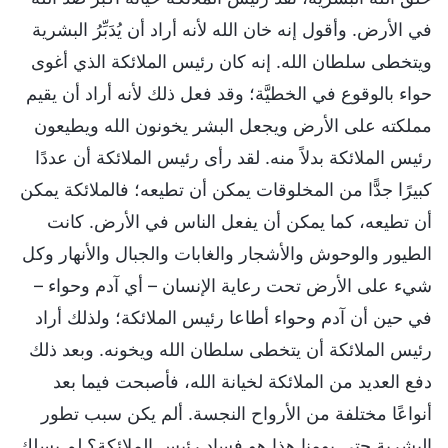
في الأرض. وأقول إنه خان الله لأنه أراد أن يُدَبِّرُ البشرية
ويتخطى سلطان الله. إنه كان رئيس الملائكة الذي أغوى
حواء بالوقوع في الخطيَّة؛ وقد فعل ذلك لأنه أراد أن يقيم
مملكته على الأرض ويجعل البشر يخونون الله ويطيعون
رئيس الملائكة بدلاً منه. لقد رأى رئيس الملائكة أن عددًا
كبيرًا جدًّا من المخلوقات يمكن أن تطيعه؛ فالملائكة يمكن
أن تطيعه، كما يمكن أن يفعل الناس في الأرض. كانت
الطيور والوحوش والأشجار والغابات والجبال والأنهار وكل
شيء على الأرض تحت رعاية الإنسان – أي آدم وحواء –
في حين أن آدم وحواء أطاعا رئيس الملائكة؛ ولذلك أراد
رئيس الملائكة أن يتخطى سلطان الله ويخونه. وبعد ذلك
دفع العديد من الملائكة لخيانة الله، فأصبحت فيما بعد
أنواعًا مختلفة من الأرواح النجسة. ألم يكن سبب تطور
البشرية حتى يومنا هذا هو فساد رئيس الملائكة؟ لم يسلك