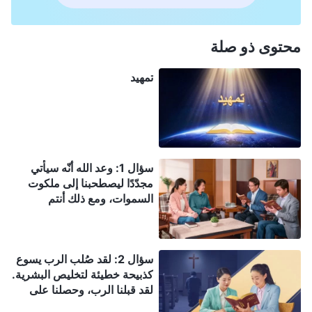
محتوى ذو صلة
تمهيد
سؤال 1: وعد الله أنّه سيأتي
مجدّدًا ليصطحبنا إلى ملكوت
السموات، ومع ذلك أنتم
تشهدون أنّ الربّ تجسّد فعلاً
ليقوم بعمل الدينونة في الأيام
الأخيرة. ويتنبّأ الكتاب المقدّس
سؤال 2: لقد صُلب الرب يسوع
بوضوح أنّ الرب سينزل على
كذبيحة خطيئة لتخليص البشرية.
الغمام بقوّة ومجد عظيمين.
لقد قبلنا الرب، وحصلنا على
وهذا مختلف تمامًا عمّا شهدتم
الخلاص من خلال نعمته. لماذا لا
له بأن الربّ تجسّد فعلاً ونزل