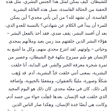
للشيطان. كيف يمكن لمثل هذا الجنس البشري، مثل هذه
الحفنة من الحثالة الفاسدة، نسل هذه العائلة البشرية
الفاسدة، أن تشهد لله؟ من أين يأتي مجدي؟ أين يمكن
للمرء أن يبدأ في الكلام عن شهادتي؟ بالنسبة للعدو الذي،
بعد أن أفسد البشر، يقف ضدي، فقد أخذ بالفعل البشر –
هؤلاء البشر الذين خلقتهم منذ زمن بعيد وملأتهم بمجدي
وحياتي – ولوثهم. لقد انتزع مجدي منهم، وكل ما أشبع به
الإنسان هو سُم ممزوج بنكهة قبح الشيطان، وعصير من
ثمرة شجرة معرفة الخير والشر. في البداية، أنا خلقت
البشرية، بمعنى أنني خلقت جَدَّ البشرية، آدم. قد وُهِب
شكلًا وصورة، مليئًا بالعنفوان، ومفعمًا بالحيوية، وإضافة
إلى ذلك، كان في معيَّة مجدي. كان ذلك هو اليوم المجيد
الذي خلقت فيه الإنسان. بعدها جُعِلَت حواء من جسد آدم،
وكانت هي أيضًا جَدة الإنسان، وهكذا صار الناس الذين