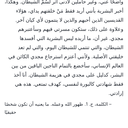
واضحًا عني، وغير حاملين لأدنى أثر لسُمّ الشيطان. وهكذا،
أخبر البشرية بأنني أريد فقط مَنْ خلقتهم يداي، هؤلاء
القديسين الذين أحبهم والذين لا ينتمون لأي كيان آخر.
وعلاوة على ذلك، ستكون مسرتي فيهم وسأعتبرهم
مجدي. غير أن، ما أريده ليس البشرية التي أفسدها
الشيطان، والتي تنتمي للشيطان اليوم، والتي لم تعد
خليقتي الأصلية. ولأنني أعتزم استرجاع مجدي الكائن في
العالم الإنساني، سأخضع بالتمام الناجين الباقين من بين
البشر، كدليل على مجدي في هزيمة الشيطان. أنا آخذ
فقط شهادتي كالبورة لنفسي، كهدف تمتعي. هذه هي
إرادتي.
– الكلمة، ج. 1. ظهور الله وعمله. ما يعنيه أن تكون شخصًا
حقيقيًا