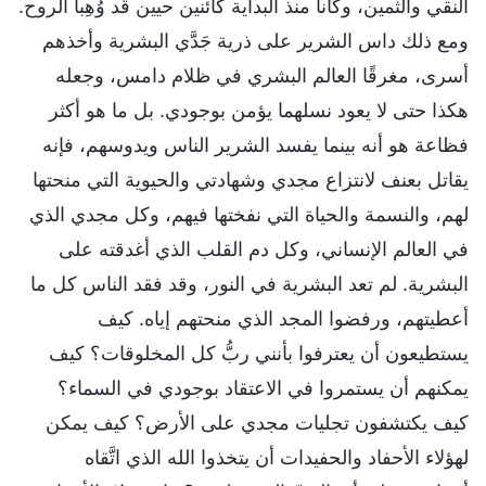
النقي والثمين، وكانا منذ البداية كائنين حيين قد وُهِبا الروح.
ومع ذلك داس الشرير على ذرية جَدَّي البشرية وأخذهم
أسرى، مغرقًا العالم البشري في ظلام دامس، وجعله
هكذا حتى لا يعود نسلهما يؤمن بوجودي. بل ما هو أكثر
فظاعة هو أنه بينما يفسد الشرير الناس ويدوسهم، فإنه
يقاتل بعنف لانتزاع مجدي وشهادتي والحيوية التي منحتها
لهم، والنسمة والحياة التي نفختها فيهم، وكل مجدي الذي
في العالم الإنساني، وكل دم القلب الذي أغدقته على
البشرية. لم تعد البشرية في النور، وقد فقد الناس كل ما
أعطيتهم، ورفضوا المجد الذي منحتهم إياه. كيف
يستطيعون أن يعترفوا بأنني ربُّ كل المخلوقات؟ كيف
يمكنهم أن يستمروا في الاعتقاد بوجودي في السماء؟
كيف يكتشفون تجليات مجدي على الأرض؟ كيف يمكن
لهؤلاء الأحفاد والحفيدات أن يتخذوا الله الذي اتَّقاه