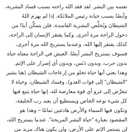
نفسه بين البشر. لقد فقد الله راحته بسبب فساد البشرية،
وأيضًا بسبب خيانة رئيس الملائكة. إذا لم يهزم اللهُ
الشيطانَ ويُخلِّص البشرية الفاسدة، فلن يتمكَّن أبدًا من
دخول الراحة مرة أخرى. وكما يفتقر الإنسان إلى الراحة،
كذلك يفتقر إليها الله، وعندما يستريح الله مرة أخرى،
فسوف يستريح البشر أيضًا. العيش في الراحة معناه حياة
بدون حرب، وبدون دَنَس، وبدون أي إصرار على الإثم.
وهذا يعني أنها حياة تخلو من إزعاجات الشيطان (هنا يشير
"الشيطان" إلى قوات العدو)، وفساد الشيطان، وحياة لا
تتعرَّض إلى غزو أي قوة معارضة لله. إنها حياة يتبع فيها
كل شيء نوعه الخاص ويستطيع أن يعبد رب الخليقة،
وتكون فيها السماء والأرض هادئتين تمامًا – وهذا هو
المقصود بعبارة "حياة البشر المريحة". عندما يستريح الله،
لن يستمر الإثم على الأرض، ولن يكون هناك مزيد من