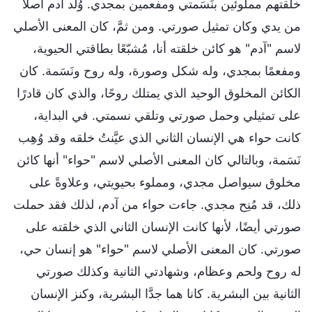
خلقتهم مملوئين بنَسَمتي ومفعمين بمجدي. وُلد آدم أصلاً
من يدي وكان تمثيل صورتي. ومن ثمَّ، كان المعنى الأصلي
لاسم "آدم" هو كائن خلقته أنا، مُشبّعًا بطاقتي الحيوية،
ومفعمًا بمجدي، وله شكل وصورة، وله روح ونَسَمة. كان
الكائن المخلوق الوحيد الذي يمتلك روحًا، والذي كان قادرًا
على تمثيلي وحمل صورتي وتلقي نسمتي. في البداية،
كانت حواء هي الإنسان الثاني الذي عيَّنتُ خلقه وقد وُهِب
نَسَمة، وبالتالي كان المعنى الأصلي لاسم "حواء" أنها كائن
مخلوق سيواصل مجدي، ومملوء بحيويتي، وعلاوةً على
ذلك، قد مُنِح مجدي. جاءت حواء من آدم، لذلك فقد حملت
صورتي أيضًا، لأنها كانت الإنسان الثاني الذي خلقته على
صورتي. كان المعنى الأصلي لاسم "حواء" هو إنسان حي،
له روح ولحم وعظام، وشهادتي الثانية وكذلك صورتي
الثانية بين البشرية. كانا هما جدَّا البشرية، وكنز الإنسان