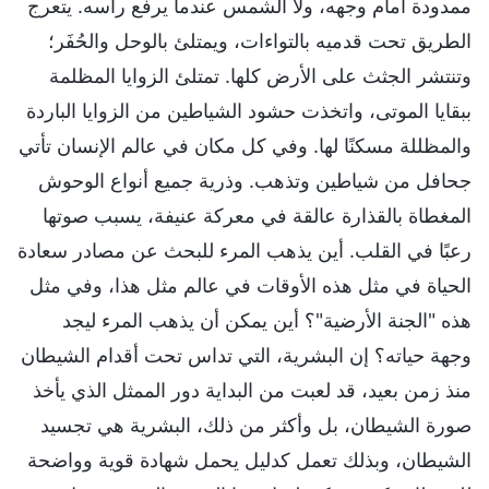
ممدودة أمام وجهه، ولا الشمس عندما يرفع رأسه. يتعرج
الطريق تحت قدميه بالتواءات، ويمتلئ بالوحل والحُفَر؛
وتنتشر الجثث على الأرض كلها. تمتلئ الزوايا المظلمة
ببقايا الموتى، واتخذت حشود الشياطين من الزوايا الباردة
والمظللة مسكنًا لها. وفي كل مكان في عالم الإنسان تأتي
جحافل من شياطين وتذهب. وذرية جميع أنواع الوحوش
المغطاة بالقذارة عالقة في معركة عنيفة، يسبب صوتها
رعبًا في القلب. أين يذهب المرء للبحث عن مصادر سعادة
الحياة في مثل هذه الأوقات في عالم مثل هذا، وفي مثل
هذه "الجنة الأرضية"؟ أين يمكن أن يذهب المرء ليجد
وجهة حياته؟ إن البشرية، التي تداس تحت أقدام الشيطان
منذ زمن بعيد، قد لعبت من البداية دور الممثل الذي يأخذ
صورة الشيطان، بل وأكثر من ذلك، البشرية هي تجسيد
الشيطان، وبذلك تعمل كدليل يحمل شهادة قوية وواضحة