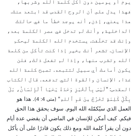
يوم أو يومين دون أكل كلمة الله وشربها،
فهذا يدل على أن الروح القدس قد ابتعد عنك.
هذا يعني، إذن، أنه يوجد خطأ ما في حالتك
الداخلية، وأنك لم تدخل في عصر الكلمة بعد،
وإنك قد تخلّفت. يستخدم الله الكلمة ليحكم
الإنسان. تشعر أنك بخير إذا كنت تأكل من كلمة
الله وتشرب منها، وإذا لم تفعل ذلك، فلن
يكون أمامك أي سبيل لتتبعه. تصبح كلمة الله
غذاء الإنسان والقوة التي تدفعه. قال الكتاب
المقدس: "لَيْسَ بِٱلْخُبْزِ وَحْدَهُ يَحْيَا ٱلْإِنْسَانُ، بَلْ
بِكُلِّ كَلِمَةٍ تَخْرُجُ مِنْ فَمِ ٱللهِ"
. هذا هو
(متى 4: 4)
العمل الذي سيُكمّله الله اليوم. سوف يحقق هذا الحق
فيكم. كيف أمكن للإنسان في الماضي أن يقضي عدة أيام
دون أن يقرأ كلمة الله ومع ذلك يكون قادرًا على أن يأكل