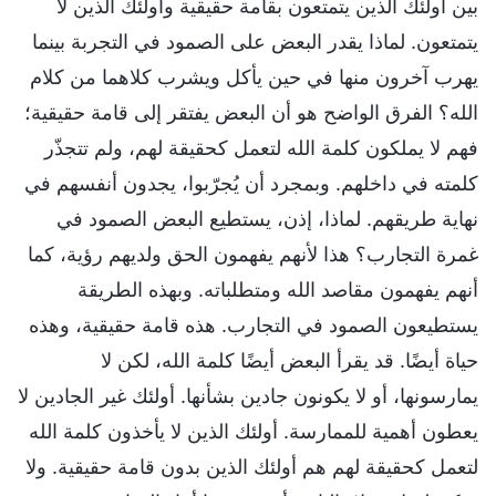
بين أولئك الذين يتمتعون بقامة حقيقية وأولئك الذين لا
يتمتعون. لماذا يقدر البعض على الصمود في التجربة بينما
يهرب آخرون منها في حين يأكل ويشرب كلاهما من كلام
الله؟ الفرق الواضح هو أن البعض يفتقر إلى قامة حقيقية؛
فهم لا يملكون كلمة الله لتعمل كحقيقة لهم، ولم تتجذّر
كلمته في داخلهم. وبمجرد أن يُجرّبوا، يجدون أنفسهم في
نهاية طريقهم. لماذا، إذن، يستطيع البعض الصمود في
غمرة التجارب؟ هذا لأنهم يفهمون الحق ولديهم رؤية، كما
أنهم يفهمون مقاصد الله ومتطلباته. وبهذه الطريقة
يستطيعون الصمود في التجارب. هذه قامة حقيقية، وهذه
حياة أيضًا. قد يقرأ البعض أيضًا كلمة الله، لكن لا
يمارسونها، أو لا يكونون جادين بشأنها. أولئك غير الجادين لا
يعطون أهمية للممارسة. أولئك الذين لا يأخذون كلمة الله
لتعمل كحقيقة لهم هم أولئك الذين بدون قامة حقيقية. ولا