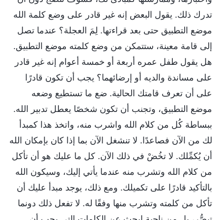
تدرك ذلك. يقول البعض إنه غير قادر على وضع كلمة الله
موضع التطبيق حتى بعد قراءتها. لِمَ العجلة؟ عندما تصل
إلى قامة معينة، ستتمكن من وضع كلمته موضع التطبيق.
هل يقول طفل عمره أربعة أو خمسة أعوام إنه غير قادر
على مساندة والديه أو إرضائهما؟ يجب أن تكون قادرًا
على أن تعرف قامتك الحالية. ضع ما تستطيع وضعه
موضع التطبيق، وتجنب أن تكون شخصًا يعطل تدبير الله.
ببساطة كُل من كلام الله واشرب منه، واتخذ هذا كمبدأ
لك من الآن فصاعدًا. لا تنشغل الآن بما إذا كان بإمكان الله
أن يُكمِّلك. لا تخُضْ في ذلك الآن. كل ما عليك هو أن تأكل
من كلام الله وتشرب منه عندما يأتي إليك، وسيكون الله
بالتأكيد قادرًا على تكميلك. ومع ذلك، يوجد مبدأ عليك أن
تأكل من كلمته وتشرب منها وفقًا له. لا تفعل ذلك دونما
تبصُّر، بل من ناحية ابحث عن الكلمات التي يجب أن