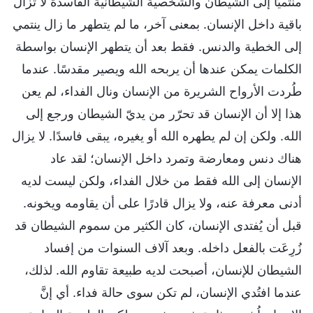
منتميًا إلى الشيطان والشخصية الشيطانية الفاسدة لا تزال
باقية داخل الإنسان. بمعنى آخر، ما لم يتطهر ما زال ينتمي
إلى الخطية والدنس. فقط بعد أن يتطهر الإنسان بواسطة
الكلمات يمكن عندها أن يربحه الله ويصير مقدسًا. عندما
طُردت الأرواح الشريرة من الإنسان ونال الفداء، لم يعن
هذا إلا أن الإنسان قد تحرّر من يديّ الشيطان ورجع إلى
الله. ولكن إن لم يطهره الله أو يغيره، يبقى فاسدًا. لا يزال
هناك دنس ومعارضة وتمرد داخل الإنسان؛ لقد عاد
الإنسان إلى الله فقط من خلال الفداء، ولكن ليست لديه
أدنى معرفة عنه، ولا يزال قادرًا على أن يقاومه ويخونه.
قبل أن يُفتدى الإنسان، كان الكثير من سموم الشيطان قد
زُرِعَت بالفعل داخله. وبعد آلاف السنوات من إفساد
الشيطان للإنسان، أصبحت لديه طبيعة تقاوم الله. لذلك،
عندما افتُدي الإنسان، لم تكن سوى حالة فداء. أي إنَّ