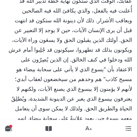
عقابك، الوقت الذي ستكون نهاية خطة تدبير الله قد
أُعلنت فيه بالفعل، والذي يكافئ الله فيه الصالحين
ويعاقب الأشرار. ذلك لأن دينونة الله ستكون قد انتهت
قبل أن يرى الإنسان الآيات، حين لا يوجد إلا التعبير عن
الحق. أولئك الذين يقبلون الحق ولا يسعَون وراء الآيات،
ويكونون بذلك قد تطهروا، سيكونون قد جُلِبوا أمام عرش
الله ودخلوا في كنف الخالق. إن الذين يُصِرّون على
الاعتقاد بأن "يسوع الذي لا يأتي على سحابة بيضاء هو
مسيح كاذب" هم وحدهم من سيخضعون لعقاب أبدي؛
لأنهم لا يؤمنون إلا بيسوع الذي يصنع الآيات، ولكنهم لا
يعترفون بيسوع الذي يعبر عن الدينونة الشديدة، ويُطلِقُ
الحياة والطريق الحق. ولذلك لا يمكن سوى أن يتعامل
معهم يسوع حين يعود علانيةً على سحابة بيضاء. إنهم
موغِلونَ في العِناد، ومُفرِطون في الثقة بأنفسهم وفي