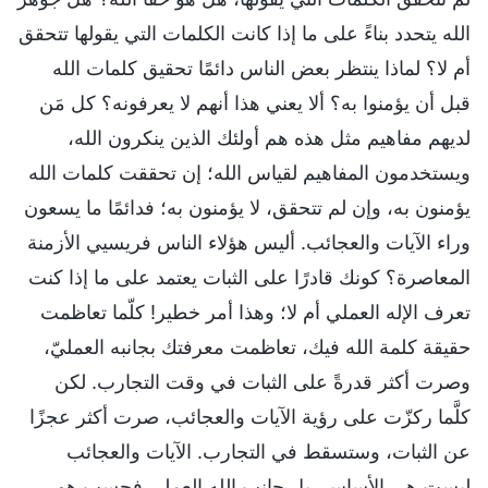
الله يتحدد بناءً على ما إذا كانت الكلمات التي يقولها تتحقق
أم لا؟ لماذا ينتظر بعض الناس دائمًا تحقيق كلمات الله
قبل أن يؤمنوا به؟ ألا يعني هذا أنهم لا يعرفونه؟ كل مَن
لديهم مفاهيم مثل هذه هم أولئك الذين ينكرون الله،
ويستخدمون المفاهيم لقياس الله؛ إن تحققت كلمات الله
يؤمنون به، وإن لم تتحقق، لا يؤمنون به؛ فدائمًا ما يسعون
وراء الآيات والعجائب. أليس هؤلاء الناس فريسيي الأزمنة
المعاصرة؟ كونك قادرًا على الثبات يعتمد على ما إذا كنت
تعرف الإله العملي أم لا؛ وهذا أمر خطير! كلّما تعاظمت
حقيقة كلمة الله فيك، تعاظمت معرفتك بجانبه العمليّ،
وصرت أكثر قدرةً على الثبات في وقت التجارب. لكن
كلَّما ركزّت على رؤية الآيات والعجائب، صرت أكثر عجزًا
عن الثبات، وستسقط في التجارب. الآيات والعجائب
ليست هي الأساس، بل جانب الله العملي فحسب هو