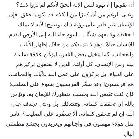
أن تقولوا إن يهوه ليس الإله الحقّ لأنكم لم ترَوْا ذلك؟
وعلى الرغم من أن كثيرًا من الكلام قد يكون تحقق، فإن
الإنسان غير قادر على رؤية ذلك بوضوح؛ لأنه لا يملك
الحقيقة ولا يفهم شيئًا. ... اليوم جاء الله إلى الأرض ليقدم
للإنسان حياةً. وهو لا يتملقكم من خلال إظهار الآيات
والعجائب، كما يتخيل بعض الناس، ليؤمِّن علاقة سالمة
بينه وبين الإنسان. كل أولئك الذين لا يضعون تركيزهم
على الحياة، بل يركزون على عمل الله للآيات والعجائب،
هم فريسيون! وقد سمَّر الفريسيون يسوع على الصليب؛
فإن كنت تقيس الله بحسب منظورك للإيمان به، وتؤمن
بالله إن تحققت كلماته، وتتشكك، بل وحتى تجدف على
الله إن لم تتحقق كلماته، ألا تسمِّره على الصليب؟ أناس
مثل هؤلاء مهملون في واجباتهم ويعربدون بجشع مطمئني
البال!