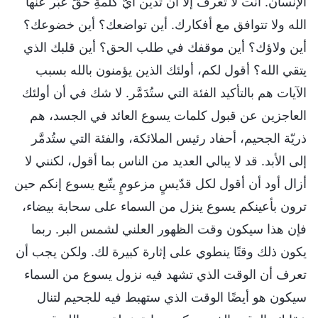
الإنسان. أنت لا تعرف إلا أن تدين أيَّ كلمةِ حقٍّ عبَّر عنها
الله ولا تتوافق مع أفكارك. أين تواضعك؟ أين خضوعك؟
أين ولاؤك؟ أين موقفك في طلب الحق؟ أين قلبك الذي
يتقي الله؟ أقول لكم، أولئك الذين يؤمنون بالله بسبب
الآيات هم بالتأكيد الفئة التي ستُدَمَّر. لا شك في أن أولئك
العاجزين عن قبول كلمات يسوع العائد في الجسد، هم
ذريّة الجحيم، أحفاد رئيس الملائكة، والفئة التي ستُدمَّر
إلى الأبد. قد لا يبالي العديد من الناس بما أقول، لكنني لا
أزال أود أن أقول لكل قدّيسٍ مزعومٍ يتّبع يسوع إنكم حين
ترون بأعينكم يسوع ينزل من السماء على سحابة بيضاء،
فإن هذا سيكون وقت الظهور العلني لشمس البر. ربما
يكون ذلك وقتًا ينطوي على إثارة كبيرة لك. ولكن يجب أن
تعرف أن الوقت الذي تشهد فيه نزول يسوع من السماء
سيكون هو أيضًا الوقت الذي ستهبط فيه للجحيم لتنال