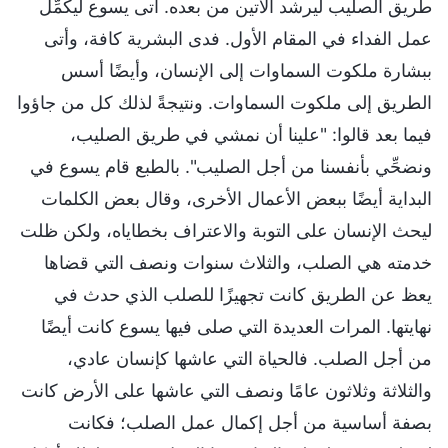
طريق الصليب ليرشد الآتين من بعده. أتى يسوع ليكمِّل
عمل الفداء في المقام الأول. فدى البشرية كافة، وأتى
ببشارة ملكوت السماوات إلى الإنسان، وأيضًا أسس
الطريق إلى ملكوت السماوات. ونتيجةً لذلك كل من جاؤوا
فيما بعد قالوا: "علينا أن نمشي في طريق الصليب،
ونضحِّي بأنفسنا من أجل الصليب". بالطبع قام يسوع في
البداية أيضًا ببعض الأعمال الأخرى، وقال بعض الكلمات
ليحث الإنسان على التوبة والاعتراف بخطاياه، ولكن ظلت
خدمته هي الصلب، والثلاث سنوات ونصف التي قضاها
يعظ عن الطريق كانت تجهيزًا للصلب الذي حدث في
نهايتها. المرات العديدة التي صلى فيها يسوع كانت أيضًا
من أجل الصلب. فالحياة التي عاشها كإنسان عادي،
والثلاثة وثلاثون عامًا ونصف التي عاشها على الأرض كانت
بصفة أساسية من أجل إكمال عمل الصلب؛ فكانت