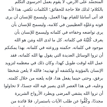
المتجسِّد على الأرض، لا يقوم بعمل آخرسوى التكلّم
بالكلام؛ لذلك فلا حاجة للحقائق؛ الكلمات تكفي. هذا لأنه
قد أتى أساسًا للقيام بهذا العمل، وليسمح للإنسان أن يرى
قوته وعلوِّه العظيمين في كلامه، وليسمح للإنسان بأن
يرى تواضعه وخفاءه في كلماته وليسمح للإنسان بأن
يعرف كُليَّتَهُ في كلماته. كل ما لدى الله ومَن هو الله
موجود في كلماته. حكمته وروعته في كلماته. بهذا يمكنكم
أن تروا الوسائل العديدة التي يقول بها الله كلماته، فقد
عمل الله لوقت طويل كهذا، وكان ذلك في معظمه لتزويد
الإنسان بالمؤونة ولكشفه أو تهذيبه؛ فالله لا يلعن شخصًا
برفق، وحتى حينما يفعل هذا، فإنه يلعنه من خلال كلمته.
وعليه، في هذا العصر الذي يصير فيه الله جسدًا، لا تحاولوا
أن تروا الله يشفي المرضى ويطرد الأرواح الشريرة
مجددًا، وكُفُّوا عن طلب الآيات باستمرار، فلا فائدة من