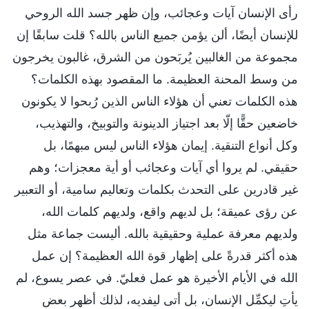
رأى الإنسان آيات وعجائب، وإن ظهر جسد الله الروحي
للإنسان أيضًا، ألن يؤمن جميع الناس بالله؟ قلت سابقًا إن
مجموعة من الغالبين يُربَحون من الشرق، غالبون يخرجون
من وسط المحنة العظيمة. ما المقصود بهذه الكلمات؟
هذه الكلمات تعني أن هؤلاء الناس الذين رُبحوا لا يكونون
خاضعين حقًّا إلّا بعد اجتياز الدينونة والتوبيخ، والتهذيب،
وكل أنواع التنقية. إيمان هؤلاء الناس ليس مبهمًا، بل
حقيقي. لم يروا أي آيات وعجائب أو أية معجزات؛ وهم
غير قادرين على التحدث بكلمات وتعاليم سامية، أو التعبير
عن رؤى عميقة؛ بل لديهم واقع، ولديهم كلمات الله،
ولديهم معرفة عملية وحقيقية بالله. أليست جماعة مثل
هذه أكثر قدرةً على إظهار قوة الله العظيمة؟ إن عمل
الله في الأيام الأخيرة هو عمل فعليّ. في عصر يسوع، لم
يأتِ ليكمِّل الإنسان، بل أتى ليفديه، لذلك أظهر بعض