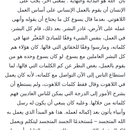
بأن "الله هو البداية والنهاية". بمعنى آخر، يجب على
الإنسان أن يقوم بالعمل الإنساني على أساس العمل
اللاهوتي. بعدما قال يسوع كل ما يحتاج أن يقوله وأنهى
عمله على الأرض، غادر البشر. بعد ذلك، قام كل البشر،
في العمل، بنفس الشيء وفقًا للمبادئ المُعبَّر عنها في
كلماته، ومارسوا وفقًا للحقائق التي قالها. كان هؤلاء هم
كل البشر العاملين مع يسوع. لو كان يسوع وحده هو من
يقوم بالعمل، بغض النظر عن كم الكلمات التي قالها، لما
استطاع الناس إلى الآن التواصل مع كلماته، لأنه كان يعمل
في اللاهوت وقال فقط كلمات اللاهوت، ولم يستطع أن
يشرح الأمور إلى الدرجة التي يمكن للناس العاديين فهم
كلماته من خلالها. وعليه كان ينبغي أن يكون له رسل
وأنبياء يأتون بعد إكماله لعمله. هذا هو المبدأ الذي يعمل به
الله المتجسد – مُستخدمًا الجسد المتجسد ليتكلم ويعمل