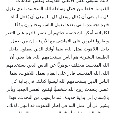
كانت ستبقى نفس الأغاني القديمة، ونفس التفاهات
القديمة. فقط من خلال وساطة الله المتجسد، الذي يقول
كل ما ينبغي أن يُقال ويفعل كل ما ينبغي أن يُفعل أثناء
فترة تجسده، التي بعدها يعمل الناس ويختبرون وفقًا
لكلماته، أمكن لشخصية حياتهم أن تصير قادرة على التغير
وصاروا قادرين على التماشي مع الأزمنة. إن من يعمل
داخل اللاهوت يمثل الله، بينما أولئك الذين يعملون داخل
الطبيعة البشرية هم أناس يستخدمهم الله. هذا يعني أن
الله المتجسد مختلف جوهريًّا عن الناس الذين يستخدمهم
الله. الله المتجسد قادر على القيام بعمل اللاهوت، بينما
الناس الذين يستخدمهم الله ليسوا كذلك. في بداية كل
عصر، يتحدث روح الله شخصيًّا ليفتتح العصر الجديد ويأتي
بالإنسان إلى بداية جديدة. عندما ينتهي من التحدث، فهذا
يشير إلى أن عمل الله في إطار اللاهوت قد انتهى. لذلك،