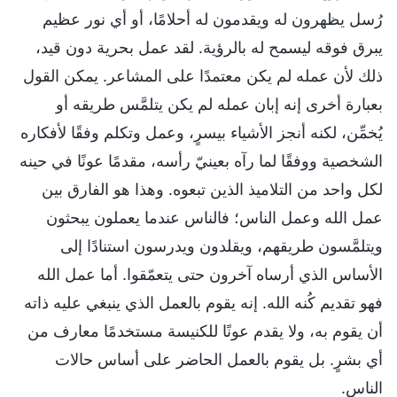
رُسل يظهرون له ويقدمون له أحلامًا، أو أي نور عظيم
يبرق فوقه ليسمح له بالرؤية. لقد عمل بحرية دون قيد،
ذلك لأن عمله لم يكن معتمدًا على المشاعر. يمكن القول
بعبارة أخرى إنه إبان عمله لم يكن يتلمَّس طريقه أو
يُخمِّن، لكنه أنجز الأشياء بيسرٍ، وعمل وتكلم وفقًا لأفكاره
الشخصية ووفقًا لما رآه بعينيّ رأسه، مقدمًا عونًا في حينه
لكل واحد من التلاميذ الذين تبعوه. وهذا هو الفارق بين
عمل الله وعمل الناس؛ فالناس عندما يعملون يبحثون
ويتلمَّسون طريقهم، ويقلدون ويدرسون استنادًا إلى
الأساس الذي أرساه آخرون حتى يتعمّقوا. أما عمل الله
فهو تقديم كُنه الله. إنه يقوم بالعمل الذي ينبغي عليه ذاته
أن يقوم به، ولا يقدم عونًا للكنيسة مستخدمًا معارف من
أي بشرٍ. بل يقوم بالعمل الحاضر على أساس حالات
الناس.