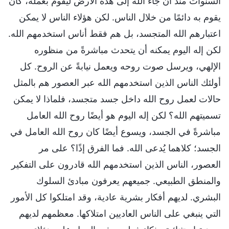
السنوات منذ أن جاء الله إلى هذه الأرض ليقوم بعمله، كان
يقوم به دائمًا من خلال الناس. لكن هؤلاء الناس لا يمكن
اعتبارهم الله المتجسد، بل هم فقط أناس استخدمهم الله.
لكن إله اليوم يمكنه أن يتحدث مباشرةً من منظوره
الإلهي، ويرسل صوت روحه ويعمل نيابةً عن الروح. كل
أولئك الناس الذين استخدمهم الله عبر العصور هم بالمثل
حالات لعمل روح الله داخل جسد متجسد، فلماذا لا يمكن
تسميتهم الله؟ لكن إله اليوم هو أيضًا روح الله العامل
مباشرةً في الجسد، ويسوع أيضًا كان روح الله العامل في
الجسد؛ كلاهما يُدعى الله. فما الفرق إذًا؟ على مر
العصور، الناس الذين استخدمهم الله قادرون على التفكير
والمنطق الطبيعي. جميعهم يعرفون مبادئ السلوك
البشري. لديهم أفكار بشرية عادية، وقد امتلكوا كل الأمور
التي ينبغي على الناس العاديين امتلاكها. معظمهم لديهم