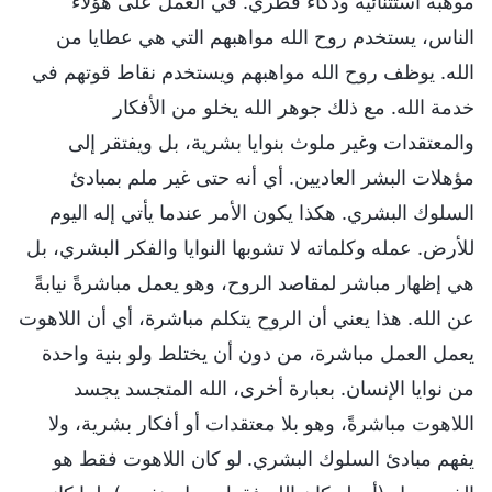
موهبة استثنائية وذكاء فطري. في العمل على هؤلاء
الناس، يستخدم روح الله مواهبهم التي هي عطايا من
الله. يوظف روح الله مواهبهم ويستخدم نقاط قوتهم في
خدمة الله. مع ذلك جوهر الله يخلو من الأفكار
والمعتقدات وغير ملوث بنوايا بشرية، بل ويفتقر إلى
مؤهلات البشر العاديين. أي أنه حتى غير ملم بمبادئ
السلوك البشري. هكذا يكون الأمر عندما يأتي إله اليوم
للأرض. عمله وكلماته لا تشوبها النوايا والفكر البشري، بل
هي إظهار مباشر لمقاصد الروح، وهو يعمل مباشرةً نيابةً
عن الله. هذا يعني أن الروح يتكلم مباشرة، أي أن اللاهوت
يعمل العمل مباشرة، من دون أن يختلط ولو بنية واحدة
من نوايا الإنسان. بعبارة أخرى، الله المتجسد يجسد
اللاهوت مباشرةً، وهو بلا معتقدات أو أفكار بشرية، ولا
يفهم مبادئ السلوك البشري. لو كان اللاهوت فقط هو