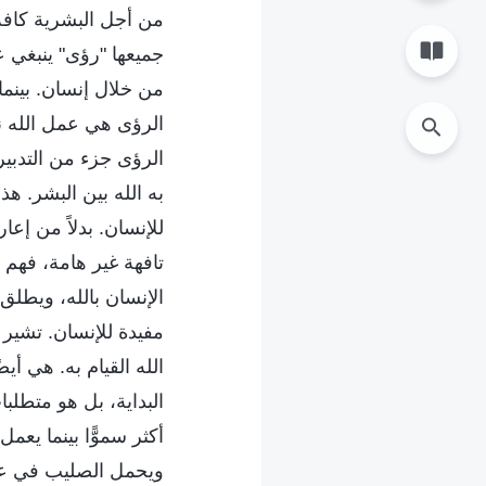
من أجل البشرية كافة، 
جميعها "رؤى" ينبغي عل
من خلال إنسان. بينما 
الرؤى هي عمل الله ن
الرؤى جزء من التدبير،
به الله بين البشر. ه
للإنسان. بدلاً من إعار
تافهة غير هامة، فهم 
الإنسان بالله، ويطل
مفيدة للإنسان. تشير 
الله القيام به. هي أ
البداية، بل هو متطلب
أكثر سموًّا بينما يع
ويحمل الصليب في عصر