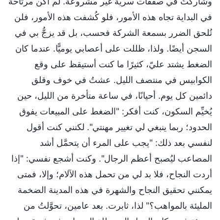
وشاركتُ في صفقات سرية غير مشروعة. لم أكن مرتاحة
في البداية تجاه هذه الأمور، فلو كُشفت هذه الأمور، فلن
تُلحق الضرر بسمعة الشركة فحسب، بل قد يزجُّ بي في
السجن أيضًا. ولذا، ظللت على أعصابي يوميًّا. عندما كان
الضغط يشتد عليّ، كثيرًا ما كنت أستيقظ على وقع
الكوابيس في منتصف الليل. عشتُ في خوف وقلق
دائمين كل يوم. أحيانًا، في ساعة متأخرة من الليل، حين
يُخيِّم السكون، كنت أفكر: "الضغط على المبيعات يفوق
الحدود؛ ربما ينبغي لي تغيير مهنتي". لكنني كنت أقول
لنفسي بعد ذلك: "يجب على المرء أن يتحمَّل أشد
المصاعب ليُصبح أعظم الرجال". وكنت أشجع نفسي: "إذا
أردت النجاح، فلا بد لي من تحمل هذه الآلام؛ وإلا، فمتى
يمكنني تحقيق النجاح والشهرة في هذه المدينة الضخمة
المليئة بالمواهب؟" لذا، ثابرت. بعد عامين، تحوَّلتُ من