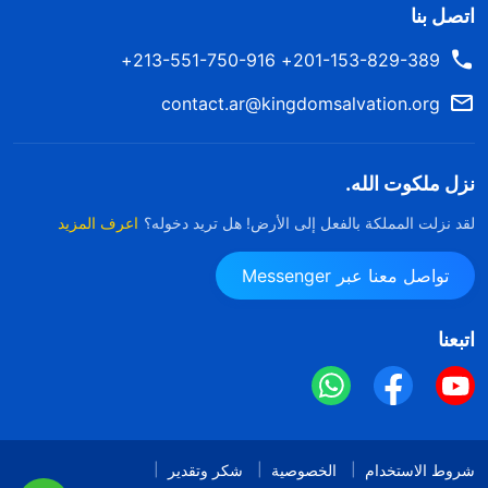
والروتين غير المنتظم قد عطّلا جهازي المناعي، وخاصة
اتصل بنا
مجاملات العمل المتكررة والنظام الغذائي غير الصحي قد
201-153-829-389+ 213-551-750-916+
أديا إلى خلل في وظائف الأيض. قالوا إنه إذا واصلت
contact.ar@kingdomsalvation.org
العيش بهذا النمط من الحياة وبقيت على هذه الحالة
النفسية، فلن يؤدي ذلك إلا إلى تفاقم الحالة، وسيؤدي إلى
نزل ملكوت الله.
أمراض القلب والأوعية الدموية، بل وسيهدد حياتي. قلقت
بشأن صحتي، لكنني شعرت بالعجز، وفكرت: "لكي يتفوق
لقد نزلت المملكة بالفعل إلى الأرض! هل تريد دخوله؟
اعرف المزيد
المرء على الآخرين في مجتمعنا المعاصر، عليه أن يدفع
تواصل معنا عبر Messenger
ثمنًا؛ فهناك ربح ولكن هناك أيضًا خسارة. إذا جاء يومٌ لا
يكون فيه عليَّ ضغط، ولا أُضطر فيه إلى حضور فعاليات
اتبعنا
العمل، فمن المؤكد أنني لن أكون متفوقة بعد الآن. لا أزال
يافعة، وجسدي قادر على تحمُّل ذلك، وسأتجاوز هذه
المرحلة أولًا".
شروط الاستخدام
الخصوصية
شكر وتقدير