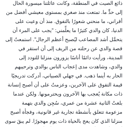
ذائع الصيت في المنطقة، وكانت عائلتنا ميسورة الحال
إلى حدٍّ ما. تمتعت منذ صغري بمستوى معيشي أفضل من
أقراني، ما منحني شعورًا بالتفوق. منذ أن وعيت على
الدنيا، كان والدي كثيرًا ما يعلِّمني: "يجب على المرء أن
يتحمَّل أشد المصاعب ليُصبح أعظم الرجال". استمعتُ إلى
قصة والدي عن رحلته من الريف إلى أن استقر في
المدينة، ورأيت دائمًا أناسًا يزورون منزلنا للتودد إلى
والدي، وشاهدت مدى إعجاب الناس بوالدي وترحيبهم
الحار به أينما ذهب. في جهلي الصبياني، أدركت تدريجيًا
قيمة التفوق على الآخرين، وعزمتُ على أن أصبح إنسانة
ذات مكانة يُعجب بها الآخرون ويحترمونها. ولكن عندما
بلغتُ الثانية عشرة من عمري، سُجِن والدي بتهمة
مزعومة تتعلق بأنشطة تجارية غير قانونية، وفجأة أصبح
منزلنا الذي كان يعج بالحياة ذات يوم مهجورًا. لم يبقَ سوى