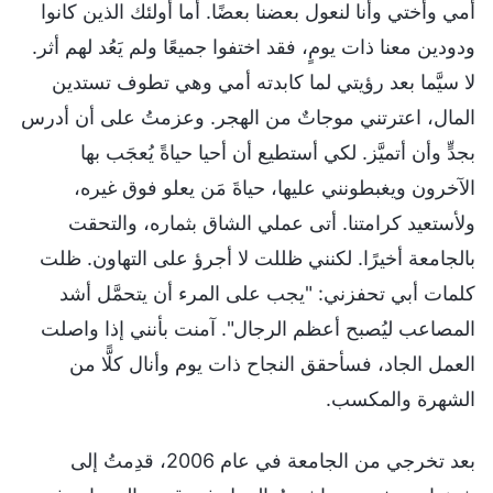
أمي وأختي وأنا لنعول بعضنا بعضًا. أما أولئك الذين كانوا
ودودين معنا ذات يومٍ، فقد اختفوا جميعًا ولم يَعُد لهم أثر.
لا سيَّما بعد رؤيتي لما كابدته أمي وهي تطوف تستدين
المال، اعترتني موجاتٌ من الهجر. وعزمتُ على أن أدرس
بجدٍّ وأن أتميَّز. لكي أستطيع أن أحيا حياةً يُعجَب بها
الآخرون ويغبطونني عليها، حياةَ مَن يعلو فوق غيره،
ولأستعيد كرامتنا. أتى عملي الشاق بثماره، والتحقت
بالجامعة أخيرًا. لكنني ظللت لا أجرؤ على التهاون. ظلت
كلمات أبي تحفزني: "يجب على المرء أن يتحمَّل أشد
المصاعب ليُصبح أعظم الرجال". آمنت بأنني إذا واصلت
العمل الجاد، فسأحقق النجاح ذات يوم وأنال كلًّا من
الشهرة والمكسب.
بعد تخرجي من الجامعة في عام 2006، قدِمتُ إلى