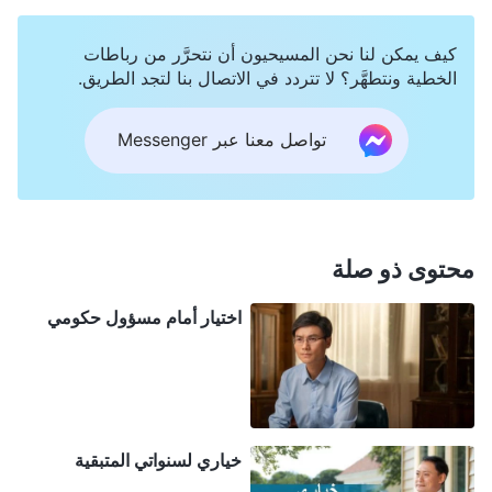
المدينة وقد اشترينا منزلًا بعد عامين فقط، فأعجبوا بنا
كيف يمكن لنا نحن المسيحيون أن نتحرَّر من رباطات
وأثنوا علينا أكثر. شعرت بسعادة غامرة في داخلي، ظانَّةً
الخطية ونتطهَّر؟ لا تتردد في الاتصال بنا لتجد الطريق.
أنني كنت أقترب من حياة التفوق التي لطالما حلمت بها.
لاحقًا، حصلت على ترقية، وتغير مُسمَّاي الوظيفي على
تواصل معنا عبر Messenger
بطاقة العمل إلى "مديرة مبيعات"، وانتقل مكتبي من
زاوية صغيرة إلى مساحة أكثر بروزًا واستقلالية. كان
الشركاء يُومئون لي برؤوسهم ويحيونني باحترام، وخاطبني
محتوى ذو صلة
العملاء أيضًا باسم المديرة "يي". سِرتُ وظهري مستقيم،
وفجأة شعرت بأنني مختلفة عن الجميع. واستمتعت حقًّا
اختيار أمام مسؤول حكومي
بهذا الشعور بالعلو والتعاظم. في ذلك الوقت، باستثناء
أوقات حضوري للاجتماعات، كنت أقضي جُلَّ وقتي تقريبًا
في العمل. كنت أفكر في الكسب السريع للمال من أجل
سداد القرض، حتى أتمكن من شراء منزل أكبر وأُحضر
خياري لسنواتي المتبقية
أمي لتعيش معنا، فتتمتع هي أيضًا بحياة التفوق هذه معنا.