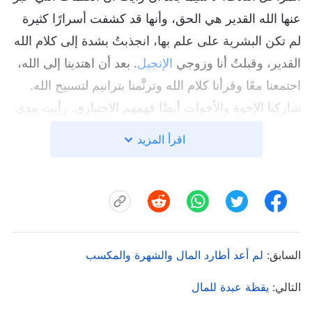
عنها الله القدير هي الحق، وأنها قد كشفت أسرارًا كثيرة
لم تكن البشرية على علم بها، انجذبتُ بشدة إلى كلام الله
القدير، وقبلتُ أنا وزوجي
الإنجيل
. بعد أن اهتدينا إلى الله،
اجتمعنا معًا وقرأنا كلام الله وترنَّمنا بترانيم لتسبيح الله.
شاركنا الإخوة والأخوات أيضًا فهمهم الاختباري. رأيت مدى
نقاء وبساطة كل واحد منهم، فهم مختلفون تمامًا عن
اقرأ المزيد
الناس الذين تفاعلت معهم في العمل. لم يكن بينهم تملق
أو غيبة، وكانوا يُفصحون عمَّا في قلوبهم. كنت سعيدة
بالتفاعل معهم، وأيضًا بالاجتماع معهم وعقد شركة كلام
الله.
السابق:
لم أعد أطارد المال والشهرة والمكسب
في يونيو من عام 2008، حصلت أنا وزوجي على قرض
لشراء منزل، ونظر إلينا شركائي وزملاء الدراسة وأفراد
التالي:
يقظة عبدة للمال
العائلة جميعًا بحسدٍ. خاصة عندما علم جيراننا أننا من خارج