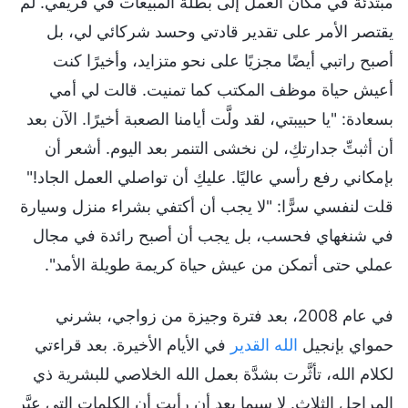
مبتدئة في مكان العمل إلى بطلة المبيعات في فريقي. لم
يقتصر الأمر على تقدير قادتي وحسد شركائي لي، بل
أصبح راتبي أيضًا مجزيًا على نحو متزايد، وأخيرًا كنت
أعيش حياة موظف المكتب كما تمنيت. قالت لي أمي
بسعادة: "يا حبيبتي، لقد ولَّت أيامنا الصعبة أخيرًا. الآن بعد
أن أثبتِّ جدارتكِ، لن نخشى التنمر بعد اليوم. أشعر أن
بإمكاني رفع رأسي عاليًا. عليكِ أن تواصلي العمل الجاد!"
قلت لنفسي سرًّا: "لا يجب أن أكتفي بشراء منزل وسيارة
في شنغهاي فحسب، بل يجب أن أصبح رائدة في مجال
عملي حتى أتمكن من عيش حياة كريمة طويلة الأمد".
في عام 2008، بعد فترة وجيزة من زواجي، بشرني
حمواي بإنجيل
الله القدير
في الأيام الأخيرة. بعد قراءتي
لكلام الله، تأثَّرت بشدَّة بعمل الله الخلاصي للبشرية ذي
المراحل الثلاث. لا سيما بعد أن رأيت أن الكلمات التي عبَّر