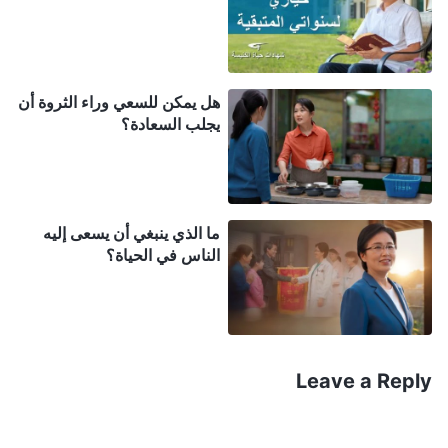
ومع توسع الشركة بشكل أكبر، أصبحت القواعد واللوائح
أكثر صرامة وتعقيدًا، وبصفتي مديرة مبيعات، تعيَّن عليَّ
المشاركة في أنشطة التقييم المختلفة للشركة وتنفيذها.
هل يمكن للسعي وراء الثروة أن
في هذا الوضع، وقعت في حيرة من أمري: فإنْ أحسنتُ
يجلب السعادة؟
القيام بعملي في الشركة، فسيعيق ذلك حياتي الكنسية،
ولكن إن عشت حياة كنسية، فسيتأثر عملي سلبًا، وإن لم
أُحسن القيام بعملي، فستتلاشى حياة التفوق التي أعيشها
ما الذي ينبغي أن يسعى إليه
الآن بلا شك. تمكنت في البداية من الاستمرار في حضور
الناس في الحياة؟
الاجتماعات، لكن ذات يوم، سمعت من شركائي أن
مرؤوسيَّ كانوا يناقشون سرًّا عن كيفية مغادرتي العمل
في الوقت المحدد كل يوم، دون أن أتحلَّى بهيبة القائدة.
وقالوا أيضًا إنني لا بد أنني استخدمت بعض الحيل لإرضاء
Leave a Reply
الرؤساء والحصول على هذا المنصب. وبسماعي هذه
التعليقات، شعرت بضيق وقلق شديدين، وفكرت: "إن