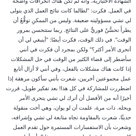
الشهادة الاختبارية، وأنه لم تكن هناك انحرافات واضحة
في العمل. فكرت: "لطالما كانت نتائج العمل الذي يتولى
لي تشي مسؤوليته ضعيفة. وليس من الممكنِ توقُّعُ أن
يطرأَ تحسُّنٌ فوريٌّ على النتائج. ربما ستتحسن بمرور
الوقت". في ذلك الوقت، فكرت أيضًا: "أينبغي لي أن
أتحرى الأمر أكثر؟" ولكن بمجرد أن فكرت في أنني
سأضطر إلى قضاء الكثير من الوقت في حل المشكلات
إذا كانت هناك مشكلات بالفعل، وفي أنني لا أزال أتابع
عمل مجموعتين أخريين، شعرت بأنني سأكون مرهقة إذا
اضطررت للمشاركة في كل هذا! بعد تفكير طويل، قررت
أخيرًا أنه من الأفضل أن أترك لي تشي يتحرى الأمر
ويحله. ذات مرة، علمت أن لو يوان، وهي أخت منقولة
حديثًا، شعرت بالمقاومة تجاه متابعة لي تشي وإشرافه،
وشعرت بأن الاستفسارات المستمرة حول تقدم العمل