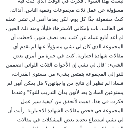
ليست بهذا السوء". فكرت في الوقت الذي كنت فيه
مسؤولة عن عمل ثلاث مجموعات وتنمية الناس. آنذاك،
كنتُ مشغولة جدًّا كل يوم، لكن بعدما أتقن لي تشي عمله
في الغالب، بات بإمكاني الاسترخاء قليلًا. ومنذ ذلك الحين،
لم أعد أتابع عمله عن كثب. بعد نصف شهر، لاحظت أن
المجموعة الذي كان لي تشي مسؤولًا عنها لم تقدم أي
مقالات شهادة اختبارية. كنت في حيرة من أمري بعض
الشيء: "قال لي تشي إن الأخوات الثلاث اللواتي انضممن
للتو إلى المجموعة يتمتعن بشيء من مستوى القدرات،
فلماذا لم تظهر أي نتائج من واجباتهن؟ هل يمكن أنهن لم
يستوعبن المبادئ بعد لأنهن بدأن التدريب للتو؟" وعندما
فكرت في هذا، ذهبت لأتحقق من كيفية سير عمل
المجموعة في فحص مقالات الشهادة الاختبارية. رأيت أن
لي تشي استطاع تحديد بعض المشكلات في مقالات