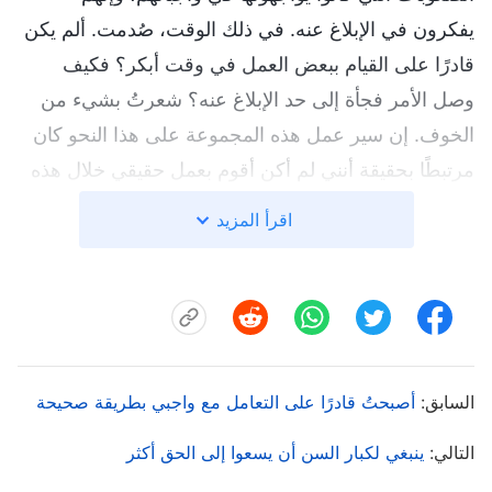
يفكرون في الإبلاغ عنه. في ذلك الوقت، صُدمت. ألم يكن
قادرًا على القيام ببعض العمل في وقت أبكر؟ فكيف
وصل الأمر فجأة إلى حد الإبلاغ عنه؟ شعرتُ بشيء من
الخوف. إن سير عمل هذه المجموعة على هذا النحو كان
مرتبطًا بحقيقة أنني لم أكن أقوم بعمل حقيقي خلال هذه
الفترة. فسارعتُ إلى المجموعة لأفهم الوضع. لدهشتي،
اقرأ المزيد
شعر لي تشي بأن مستوى قدراته كان ضعيفًا وأنه لا
يستطيع أن يكون قائدًا للمجموعة، فتحمَّل المسؤولية
واستقال. ومهما حاول القائد أن يعقد شركة معه
ويساعده، لم يكن لذلك أي جدوى. بعد مغادرة لي تشي،
اكتشفتُ أن المجموعة التي كان يتولى مسؤوليتها تعاني
السابق:
أصبحتُ قادرًا على التعامل مع واجبي بطريقة صحيحة
من مشكلات جمَّة. كانت لو يوان دائمًا تُنفِّس عن سلبيتها،
وكانت تعتقد أن إشراف لي تشي على العمل وتفقده له
التالي:
ينبغي لكبار السن أن يسعوا إلى الحق أكثر
مضيعة لوقتها، ما جعل لي تشي غير قادرٍ على متابعة