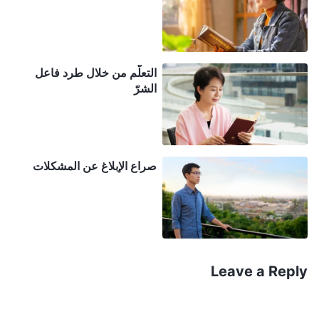
العمل يتحسن تدريجيًا.
بعد هذه الحادثة، شعرتُ بذنبٍ شديدٍ. كنت أدرك جيدًا أن
التعلُّم من خلال طرد فاعل
مستوى قدرات لي تشي كان متوسطًا وأن قدرته على
الشرّ
العمل لم تكن كبيرة، فكيف أمكنني أن أتخلى عن زمام
الأمور وأهمل عمل هذه المجموعة؟ لو أنني أوليت اهتمامًا
أكبر بمتابعة العمل والتحقق منه، لاستطعتُ اكتشاف
صراع الإبلاغ عن المشكلات
مشكلات لي تشي في وقت أبكر وتجنبت هذه العواقب.
لقد كانت تقع على عاتقي مسؤولية لا مفر منها عن سير
العمل على هذا النحو. خلال تلك الفترة، كنت كثيرًا ما
أبحث عن كلمات الله التي تكشف القادة الكذبة وأقرأها،
ومن بينها، كانت هناك فقرة تتعلق بحالتي بشكل خاص.
Leave a Reply
يقول الله: "
لا يسأل القادة الكذبة أبدًا عن أوضاع عمل
المشرفين على الفرق المختلفة أو يتابعونها. كما أنهم لا