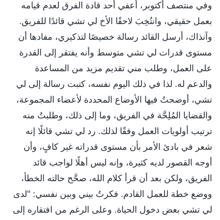
وفي منتصف أكتوبر، أُعفي أحد قادة الفرق لعدم قيامه
بعمل حقيقي، وانتُخِبَ لاحقًا الأخ لي تشي قائدًا للفريق.
وآنذاك، أرسل القائد رسالة خصيصًا لتذكيري، مفادها أن
مستوى قدرات لي تشي متوسط وأنه يفتقر إلى القدرة
على العمل، وطلب مني تقديم مزيد من المساعدة
والدعم له. لذا في ذلك اليوم نفسه، كتبت رسالة إلى لي
تشي، أوضحتُ فيها الأوضاع المحددة لأعضاء المجموعة،
والقضايا المُلِحَّة في الفريق، وما إلى ذلك، وطلبتُ منه
ترتيب أولويات العمل وفقًا لذلك. رد لي تشي قائلًا إنه
شعر في بادئ الأمر بأن مستوى قدراته غير كافٍ، وأن
أوجه القصور لديه كثيرة، وإنه ليس أهلًا لواجب قائد
الفريق، ولكن بعد أن قرأ كلام الله، صحَّح حالته الخطأ،
ووضع خطة للعمل القادم. فكرتُ بيني وبين نفسي: "لدى
لي تشي بعض دخول الحياة. وعلى الرغم من افتقاره إلى