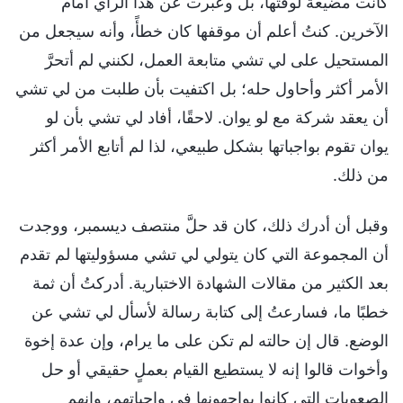
كانت مضيعة لوقتها، بل وعبرت عن هذا الرأي أمام
الآخرين. كنتُ أعلم أن موقفها كان خطأً، وأنه سيجعل من
المستحيل على لي تشي متابعة العمل، لكنني لم أتحرَّ
الأمر أكثر وأحاول حله؛ بل اكتفيت بأن طلبت من لي تشي
أن يعقد شركة مع لو يوان. لاحقًا، أفاد لي تشي بأن لو
يوان تقوم بواجباتها بشكل طبيعي، لذا لم أتابع الأمر أكثر
من ذلك.
وقبل أن أدرك ذلك، كان قد حلَّ منتصف ديسمبر، ووجدت
أن المجموعة التي كان يتولي لي تشي مسؤوليتها لم تقدم
بعد الكثير من مقالات الشهادة الاختبارية. أدركتُ أن ثمة
خطبًا ما، فسارعتُ إلى كتابة رسالة لأسأل لي تشي عن
الوضع. قال إن حالته لم تكن على ما يرام، وإن عدة إخوة
وأخوات قالوا إنه لا يستطيع القيام بعملٍ حقيقي أو حل
الصعوبات التي كانوا يواجهونها في واجباتهم، وإنهم