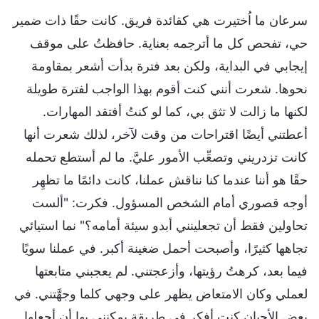
سرعان ما اُختيرت هي كقائدة فريق. كانت حقًا ذات ضمير
حي، تفحص كل ما أترجمه بعناية. حافظتُ على موقف
إيجابي في البداية، ولكن بعد فترة بدأت أشعر بمقاومة
نحوها. شعرت أنني كنت أقوم بهذا الواجب لفترة طويلة
لكنها ما زالت لا تثق بي، كما لو كنتُ أفتقد المهارات.
أعطتني أيضًا اقتراحات من وقت لآخر، لذلك شعرت أنها
كانت تزدريني وتصعِّب الأمور عليَّ. ما لم أستطع تحمله
حقًا هو أننا عندما كنا نناقش عملنا، كانت دائمًا ما تظهِر
أوجه قصوري أمام الشخص المسؤول. فكرت: "ألست
تحاولين فقط أن تجعلينني أبدو سيئة أمامه؟" نما استيائي
تجاهها كثيرًا، وأصبحت أحمل ضغينة أكبر. في عملنا سويًا
فيما بعد، كرهتُ رؤيتها، وأزعجتني. لم يعجبني متابعتها
لعملي وكان الامتعاض يظهر على وجهي كلما وجهَّتني. في
بعض الأحيان كنت أفكر في طريقة يمكنني بها أن أجعلها