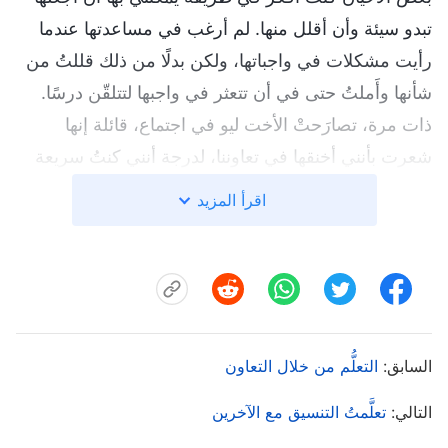
تبدو سيئة وأن أقلل منها. لم أرغب في مساعدتها عندما
رأيت مشكلات في واجباتها، ولكن بدلًا من ذلك قللتُ من
شأنها وأَملتُ حتى في أن تتعثر في واجبها لتتلقّن درسًا.
ذات مرة، تصارَحتْ الأخت ليو في اجتماع، قائلة إنها
شعرت بأنني أخنقها في تعاوننا، لدرجة أنني كنتُ سريعة
الغضب، ولم تعرف كيف تعمل معي. انفجرتُ غضبًا بمجرد
اقرأ المزيد
أن قالت ذلك. وفكرتُ: "ألستِ تحاولين أن تكشفينني
للآخرين تحت ستار المصارحة؟ الآن بعد أن عرف الجميع
أن غضبي خانق لك، فماذا سيظنون بي؟" كلما فكرت في
الأمر شعرت بالغضب. شعرت وكأنها كانت تحاول إظهاري
بمظهر سيئ. صرتُ متحيزة ضدها وجلست هناك عابسة
السابق:
التعلُّم من خلال التعاون
في صمت لنهاية الاجتماع. بعد ذلك، لاحظتْ الأخت ليو أنني
التالي:
تعلَّمتُ التنسيق مع الآخرين
بدوت متعكرة المزاج قليلًا، لذلك جاءت لي وقالت بهدوء:
"أنت تبدين مستاءة، ولم تتفوهي بأي شيء في الاجتماع.