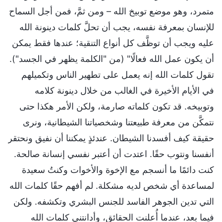
متمرد، وهو موضع توبيخ الله – ومن ثمَّ، فمن أجل السماح
للإنسان بمعرفة نفسه، يجب أن تحلَّ كلمات دينونة الله
عليه ويجب أن توظَّف كل أنواع التنقية؛ عندها فقط يمكن
أن يكون عمل الله فعالًا" (من "الكلمة يظهر في الجسد").
تقول كلمات الله إنه يعمل على تطهير الناس وتكميلهم
في الأيام الأخيرة في الغالب من خلال دينونة كلامه
وتوبيخه. قد تكون كلماته صارمة، ولكن الأمر هكذا حتى
نتمكَّن من معرفة طبيعتنا وشخصياتنا الشيطانية، ونرى
حقيقة كيف أفسدنا الشيطان. عندئذٍ يمكننا أن نفيق ونحتقر
أنفسنا ونتوب حقًا. اعتدت أن أعتبر نفسي إنسانة صالحة.
كنت دائمًا ما أنسجم مع الإخوة والأخوات وكنتُ سعيدة
لمساعدة أي شخص لديه مشكلة. لم أفهم حقًا كلمات الله
التي تدين الجوهر الفاسد للجنس البشري وتكشفه. ولكن
فيما بعد، عندما أُعلنت الحقائق، وأدانتني كلمات الله