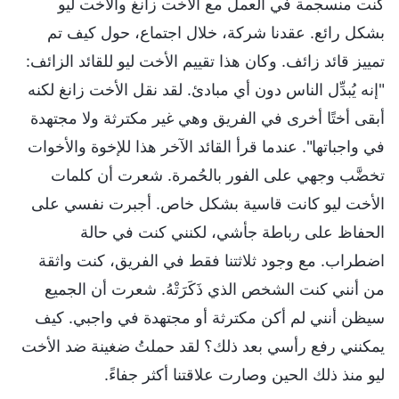
كنت منسجمة في العمل مع الأخت زانغ والأخت ليو
بشكل رائع. عقدنا شركة، خلال اجتماع، حول كيف تم
تمييز قائد زائف. وكان هذا تقييم الأخت ليو للقائد الزائف:
"إنه يُبدِّل الناس دون أي مبادئ. لقد نقل الأخت زانغ لكنه
أبقى أختًا أخرى في الفريق وهي غير مكترثة ولا مجتهدة
في واجباتها". عندما قرأ القائد الآخر هذا للإخوة والأخوات
تخضَّب وجهي على الفور بالحُمرة. شعرت أن كلمات
الأخت ليو كانت قاسية بشكل خاص. أجبرت نفسي على
الحفاظ على رباطة جأشي، لكنني كنت في حالة
اضطراب. مع وجود ثلاثتنا فقط في الفريق، كنت واثقة
من أنني كنت الشخص الذي ذَكَرَتْهُ. شعرت أن الجميع
سيظن أنني لم أكن مكترثة أو مجتهدة في واجبي. كيف
يمكنني رفع رأسي بعد ذلك؟ لقد حملتُ ضغينة ضد الأخت
ليو منذ ذلك الحين وصارت علاقتنا أكثر جفاءً.