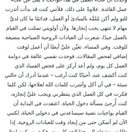
عمل القائدة. علاوةً على ذلك، فلأنني كنت قد بدأت أتدرب
للتو ولم أكن مُلمَّة بالمبادئ أو العمل، فدائمًا ما كان لديَّ
مهام لا تنتهي يجب إنجازها. ولأن أولويتي تمثلت في القيام
بالعمل جيدًا، شعرت أن العبادات الروحية الصباحية مضيعة
للوقت. وفي المساء، تعيَّن عليَّ أيضًا أن أعمل لوقت
إضافي لفحص المقالات، فوجدت نفسي عالقة في دوامة
العمل كل يوم، ولم أعد أركز على فحص الفساد الذي
كنت أكشف عنه. أحيانًا كنت أرغب – عندما أدرك أن حالتي
سيئة – في أن آكل وأشرب كلمات الله لعلاجها، لكن كلما
فكرت في كل العمل الذي ينتظرني ويجب عليَّ إنجازه،
كنت أُرجئ مسألة دخول الحياة. اعتقدت في البداية أن
القيام بواجبات نصية سيساعدني في دخولي الحياة، لكنني
الآن لم أتمكن حتى من إيجاد وقت للعبادات الروحية. إذا
ظللت منشغلة إلى هذا الحد كل يوم، فكيف سيكون لديَّ