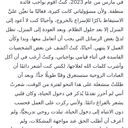
في مارس من عام 2023، كنتُ أقوم بواجب قائدة
منطقة. ولأن مسؤولياتي كانت كثيرة، فغالبًا ما تعيَّن عليَّ
الاستيقاظ باكرًا للإسراع بالخروج، وأحيانًا كنت لا أعود إلى
المنزل إلا بعد حلول الظلام. وبعد العودة إلى المنزل، تظل
لديَّ بعض الرسائل التي يجب أن أتعامل معها، وبدا وكأن
العمل لا ينتهي. أحيانًا، كنتُ أكشف عن بعض الشخصيات
الفاسدة في أثناء قيامي بواجباتي، وكنتُ أرغب في أن آكل
وأشرب كلمات الله لعلاجها، لكنني كنت أشعر دائمًا أن
العبادات الروحية ستستغرق وقتًا طويلًا جدًّا. وبعد أن
ظللتُ منشغلة على هذا النحو لفترة من الوقت، شعرتُ
أنني لم أحرز تقدمًا يُذكر في دخول الحياة، وكان قلبي
يشعر بالفراغ دائمًا. ولأنني ركزت على العمل فحسب
دون الانتباه إلى دخول الحياة، تبلدت روحي تدريجيًّا، ولم
أعرف أن أطلب الحق عند مواجهة المشكلات، ولم