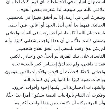
أستطع أن أشارك في الاجتماعات بأي فهم. كنتُ أعلم أن
علاقتي بالله غير طبيعية، لذا شعرت ببعض الخوف،
وشعرتُ أنني في أزمة. إذا لم أحقق تغييرًا في شخصيتي
الحياتية، فمهما بدا أنني أبذل الجهد أو أعاني، فلن أحظى
باستحسان الله أبدًا. لذا، لم أعد أرغب في القيام بواجباتي
بصفتي قائدة، ظنًّا مني أن هذا الواجب يشغلني كثيرًا، وأنه
لم يكن لديَّ وقت للسعي إلى الحق لعلاج شخصيتي
الفاسدة. خلال تلك الفترة، لم أتخلَّ عن واجباتي، لكنني
فقدت دافعي، ولم يعد لديَّ إحساس كبير بالعبء تجاه
واجباتي. لاحقًا، لاحظت أن الإخوة والأخوات الذين يقومون
بواجبات نصية كثيرًا ما كانوا يقرأون كلمات الله
والشهادات الاختبارية التي يكتبها إخوة وأخوات آخرون.
وفكرت أن القيام بالواجبات النصية سيكون أمرًا جيدًا حقًّا،
وأن المرء يمكنه أن يكتسب من هذا الواجب أكثر مما