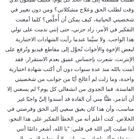
وقت لطلب الحق وعلاج مشكلاتي؟ ومن دون تغيير في
شخصيتي الحياتية، كيف يمكن أن أُخلَّص؟ كلما أمعنت
التفكير في الأمر، زاد حزني، حتى إنني ندمت على تولي
هذا الواجب. ولا سيَّما عندما رأيت الشهادات الاختبارية
لبعض الإخوة والأخوات تُحوَّل إلى مقاطع فيديو وتُرفع على
الإنترنت، شعرت بإحساس عميق بعدم الاستقرار. فقد
آمنت بالله منذ عدة سنوات دون أن أكتب شهادة اختبارية
واحدة، وما زلت لم أعالج أيًا من جوانب من شخصيتي
الفاسدة. فما الجدوى من انشغالي كل يوم؟ لم يسعني إلا
أن أتذمر، ظنًّا مني أن القادة قد أسندوا إليَّ واجبًا غير
مناسب، وأن هذا كان يعيق سعيي إلى الحق وفرصتي في
الخلاص. كنت أعلم أنه من الخطأ التفكير على هذا النحو،
لذا صليت إلى الله في قلبي: "يا الله، أشعر دائمًا أنني
منشغلة جدًّا بواجباتي حتى إنني لا أستطيع السعي إلى