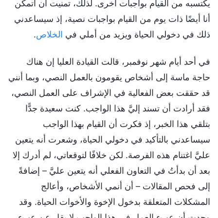
يكتسبه من القيام بواجبات أخرى. لذلك، تمنيت أن أتمكن
أنا أيضًا ذات يوم من القيام بواجبات نصية، إذ سيساعدني
ذلك في دخولي الحياة ويزيد من أملي في
الخلاص
.
في أحد أيام شهر نوفمبر، قالت القيادة العليا إن هناك
حاجة ماسة إلى أشخاص يقومون بالعمل النصي، وبما أنني
قد حققت بعض الفعالية في الإشراف على العمل النصي،
فقد أرادت أن تسند إليَّ هذا الواجب. كنت سعيدة جدًّا
بتلقي هذا الخبر، إذ فكرت أن القيام بهذا الواجب
سيساعدني بالتأكيد في دخولي الحياة، وشعرت أنه يتعين
عليَّ اغتنام هذه الفرصة. لكن خلافًا لتوقعاتي، لم أدرك إلا
بعد أن بدأتُ في التعاون الفعلي أنه يتعين عليَّ – إضافةً
إلى فحص المقالات – أن أنمي الأشخاص، وأعالج
المشكلات المتعلقة بدخول الإخوة والأخوات الحياة. وقد
وجدت أن عبء العمل في هذا الواجب لا يقل عن عبء