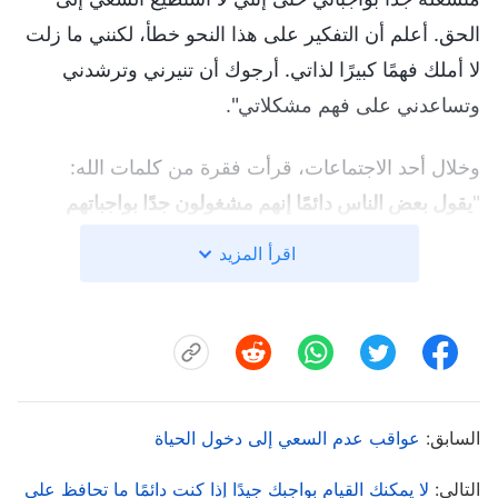
الحق. أعلم أن التفكير على هذا النحو خطأ، لكنني ما زلت
لا أملك فهمًا كبيرًا لذاتي. أرجوك أن تنيرني وترشدني
وتساعدني على فهم مشكلاتي".
وخلال أحد الاجتماعات، قرأت فقرة من كلمات الله:
"
يقول بعض الناس دائمًا إنهم مشغولون جدًا بواجباتهم
لدرجة أنه ليس لديهم الوقت للسعي إلى الحق. وهذا لا يفيد.
اقرأ المزيد
ففي حالة الشخص الذي يسعى إلى الحق، مهما كان العمل
الذي قد يؤديه، بمجرد أن يكتشف مشكلةً ما سوف يطلب
الحق لعلاجها ويتوصل إلى فهم الحق وربحه. ذلك أمر مؤكد.
يعتقد كثيرون أنه لا يمكن فهم الحق إلا من خلال الاجتماع
اليومي. وهذا خطأ فادح، فالحق ليس شيئًا يمكن فهمه فقط
السابق:
عواقب عدم السعي إلى دخول الحياة
بالاجتماع والاستماع إلى العظات، بل يحتاج المرء أيضًا إلى
ممارسة كلام الله واختباره، ويحتاج أيضًا إلى العملية
التالي:
لا يمكنك القيام بواجبك جيدًا إذا كنت دائمًا ما تحافظ على