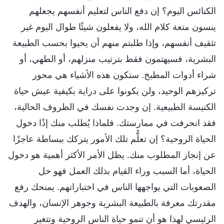
الكنائس اليوم؟ إن دفع الناس لتعليم أنفسهم يجعلهم
ينسون متعة كلام الله، ولا يفعلون شيئًا طوال اليوم غير
تثقيف أنفسهم، وإذا طلبتم منهم أن يحيوا بحسب الطبيعة
البشرية، فسيهتمون فقط بترتيب منزلهم، أو الطهي، أو
شراء أدوات المطبخ. ستكون هذه الأشياء هي محور
تركيزهم الوحيد، ولن يكونوا على دراية بكيفية عيش حياة
الكنيسة الطبيعية. إن وجدت نفسك في الظروف الحالية،
فقد انحرفت في ممارستك. فلماذا يُطلب منك إذًا دخول
الحياة الروحية؟ إن تعلُّم تلك الأمور يتركك ببساطة عاجزًا
عن إنجاز المطلوب منك. يظل الأمر الأكثر أهمية هو دخول
الحياة، أما السبب وراء القيام بذلك العمل فهو حل
الصعوبات التي يواجهها الناس في اختباراتهم. يمنحك رفع
مقدرتك معرفة بالطبيعة البشرية وجوهر الإنسان، والهدف
الرئيسي لهذا هو أن تنمو حياة الناس الروحية وتتغير