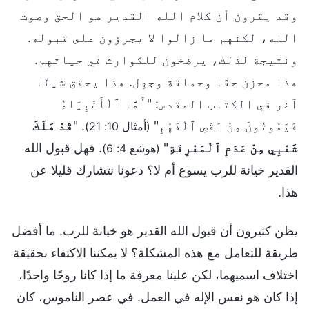
وقد يقرون أن كلام الله القدير هو الحق وصوت
الله، لكنهم ما زالوا لا يجرؤون على قبوله.
ونتيجة لذلك، يرضخون للكوارث في حياتهم.
هذا محزن حقًا وحماقة وجهل. هذا يحقق شيئًا
آخر في الكتاب المقدس: "أَمَّا ٱلْأَغْبِيَاءُ
فَيَمُوتُونَ مِنْ نَقْصِ ٱلْفَهْمِ"
. "
قَدْ هَلَكَ
(أمثال 10: 21)
شَعْبِي مِنْ عَدَمِ ٱلْمَعْرِفَةِ
"
. فهل قبول الله
(هوشع 4: 6)
القدير خيانة للرب يسوع أم لا؟ دعونا نتشارك قليلا عن
هذا.
يظن كثيرون أن قبول الله القدير هو خيانة للرب. ما أفضل
طريقة للتعامل مع هذه المشكلة؟ لا يمكننا الاكتفاء بحقيقة
اختلاف اسميهما، لكن علينا معرفة ما إذا كانا روحًا واحدًا،
إذا كان هو نفس الإله في العمل. في عصر الناموس، كان