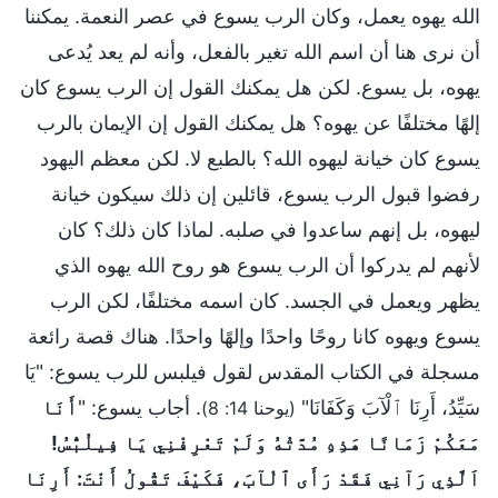
الله يهوه يعمل، وكان الرب يسوع في عصر النعمة. يمكننا
أن نرى هنا أن اسم الله تغير بالفعل، وأنه لم يعد يُدعى
يهوه، بل يسوع. لكن هل يمكنك القول إن الرب يسوع كان
إلهًا مختلفًا عن يهوه؟ هل يمكنك القول إن الإيمان بالرب
يسوع كان خيانة ليهوه الله؟ بالطبع لا. لكن معظم اليهود
رفضوا قبول الرب يسوع، قائلين إن ذلك سيكون خيانة
ليهوه، بل إنهم ساعدوا في صلبه. لماذا كان ذلك؟ كان
لأنهم لم يدركوا أن الرب يسوع هو روح الله يهوه الذي
يظهر ويعمل في الجسد. كان اسمه مختلفًا، لكن الرب
يسوع ويهوه كانا روحًا واحدًا وإلهًا واحدًا. هناك قصة رائعة
مسجلة في الكتاب المقدس لقول فيلبس للرب يسوع: "يَا
سَيِّدُ، أَرِنَا ٱلْآبَ وَكَفَانَا"
. أجاب يسوع: "
أَنَا
(يوحنا 14: 8)
مَعَكُمْ زَمَانًا هَذِهِ مُدَّتُهُ وَلَمْ تَعْرِفْنِي يَا فِيلُبُّسُ!
اَلَّذِي رَآنِي فَقَدْ رَأَى ٱلْآبَ، فَكَيْفَ تَقُولُ أَنْتَ: أَرِنَا