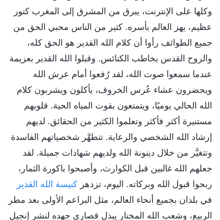
وكلها على الإنترنت، يبرق من المشرق إلى المغرب كنور
عظيم، يهز العالم بأسره. كثير من الناس محبي الحق من
جميع الطوائف رأوا أن كلام الله القدير هو الحق كله،
والروح القدس يخاطب الكنائس. وقبلوا الله القدير بعزيمة
عندما سمعوا صوت الله، لقد رُفعوا أمام عرش الله
ويحضرون عشاء عُرس الخروف، يأكلون ويشربون كلام
الله الحالي يوميًا، ويتمتعون بقوت المياه الحية. قلوبهم
مستنيرة أكثر فأكثر وتعلموا الكثير من الحقائق. لديهم
إرشاد الله الشخصي والرعاية. تتطهَّر شخصياتهم الفاسدة
وتتغيَّر من خلال دينونة الله ولديهم شهادات جميلة. لقد
جعلهم الله غالبين قبل الكوارث، وأصبحوا باكورة الثمار،
ربحوا قبول الله وبركاته. اليوم، تزدهر
كنيسة الله القدير
في بلدان بجميع أنحاء العالم، مثل البراعم الأولى بعد مطر
الربيع، وشعب الله المختار يبذل قصارى جهده لنشر إنجيل