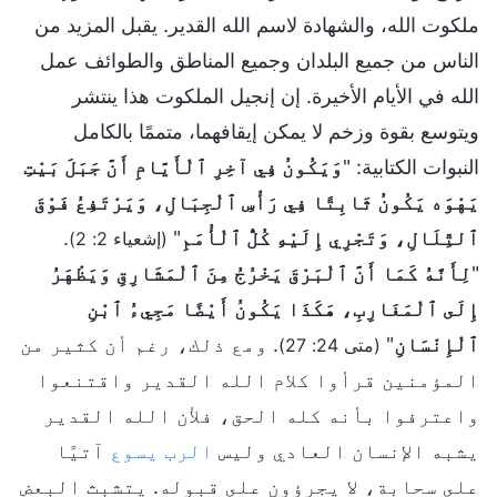
ملكوت الله، والشهادة لاسم الله القدير. يقبل المزيد من
الناس من جميع البلدان وجميع المناطق والطوائف عمل
الله في الأيام الأخيرة. إن إنجيل الملكوت هذا ينتشر
ويتوسع بقوة وزخم لا يمكن إيقافهما، متممًا بالكامل
النبوات الكتابية: "
وَيَكُونُ فِي آخِرِ ٱلْأَيَّامِ أَنَّ جَبَلَ بَيْتِ
يَهْوَه يَكُونُ ثَابِتًا فِي رَأْسِ ٱلْجِبَالِ، وَيَرْتَفِعُ فَوْقَ
ٱلتِّلَالِ، وَتَجْرِي إِلَيْهِ كُلُّ ٱلْأُمَمِ
"
.
(إشعياء 2: 2)
"
لِأَنَّهُ كَمَا أَنَّ ٱلْبَرْقَ يَخْرُجُ مِنَ ٱلْمَشَارِقِ وَيَظْهَرُ
إِلَى ٱلْمَغَارِبِ، هَكَذَا يَكُونُ أَيْضًا مَجِيءُ ٱبْنِ
ٱلْإِنْسَانِ
"
. ومع ذلك، رغم أن كثير من
(متى 24: 27)
المؤمنين قرأوا كلام الله القدير واقتنعوا
واعترفوا بأنه كله الحق، فلأن الله القدير
يشبه الإنسان العادي وليس
الرب يسوع
آتيًا
على سحابة، لا يجرؤون على قبوله. يتشبث البعض