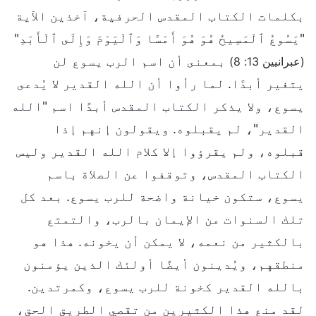
بكلمات الكتاب المقدس الحرفية، آخذين الآية
"يَسُوعُ ٱلْمَسِيحُ هُوَ هُوَ أَمْسًا وَٱلْيَوْمَ وَإِلَى ٱلْأَبَدِ"
بمعنى أن اسم الرب يسوع لن
(عبرانيين 13: 8)
يتغير أبدًا. لما رأوا أن الله القدير لا يُدعى
يسوع، ولا يذكر الكتاب المقدس أبدًا اسم "الله
القدير"، لم يقبلوه. ويقولون إنهم إذا
قبلوه، ولم يقرؤوا إلا كلام الله القدير وليس
الكتاب المقدس، وتوقفوا عن الصلاة باسم
يسوع، ستكون خيانة واضحة للرب يسوع. بعد كل
تلك السنوات من الإيمان بالرب، والتمتع
بالكثير من نعمه، لا يمكن أن يخونه. هذا هو
منطقهم، ويُدينون أيضًا أولئك الذين يؤمنون
بالله القدير كخونة للرب يسوع، وكمرتدين.
لقد منع هذا الكثيرين من تقصي الطريق الحق،