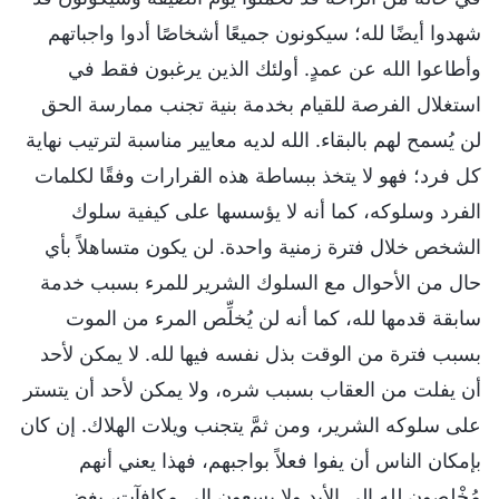
شهدوا أيضًا لله؛ سيكونون جميعًا أشخاصًا أدوا واجباتهم
وأطاعوا الله عن عمدٍ. أولئك الذين يرغبون فقط في
استغلال الفرصة للقيام بخدمة بنية تجنب ممارسة الحق
لن يُسمح لهم بالبقاء. الله لديه معايير مناسبة لترتيب نهاية
كل فرد؛ فهو لا يتخذ ببساطة هذه القرارات وفقًا لكلمات
الفرد وسلوكه، كما أنه لا يؤسسها على كيفية سلوك
الشخص خلال فترة زمنية واحدة. لن يكون متساهلاً بأي
حال من الأحوال مع السلوك الشرير للمرء بسبب خدمة
سابقة قدمها لله، كما أنه لن يُخلِّص المرء من الموت
بسبب فترة من الوقت بذل نفسه فيها لله. لا يمكن لأحد
أن يفلت من العقاب بسبب شره، ولا يمكن لأحد أن يتستر
على سلوكه الشرير، ومن ثمَّ يتجنب ويلات الهلاك. إن كان
بإمكان الناس أن يفوا فعلاً بواجبهم، فهذا يعني أنهم
مُخْلِصون لله إلى الأبد ولا يسعون إلى مكافآت، بغض