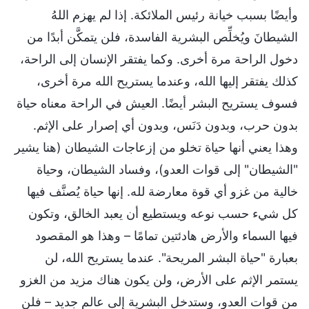
وأيضًا بسبب خيانة رئيس الملائكة. إذا لم يهزم اللهُ
الشيطانَ ويُخلِّص البشرية الفاسدة، فلن يتمكَّن أبدًا من
دخول الراحة مرة أخرى. وكما يفتقر الإنسان إلى الراحة،
كذلك يفتقر إليها الله، وعندما يستريح الله مرة أخرى،
فسوف يستريح البشر أيضًا. العيش في الراحة معناه حياة
بدون حرب، وبدون دَنَس، وبدون أي إصرار على الإثم.
وهذا يعني أنها حياة تخلو من إزعاجات الشيطان (هنا يشير
"الشيطان" إلى قوات العدو)، وفساد الشيطان، وحياة
خالية من غزو أي قوة معارضة لله. إنها حياة يُصنَّف فيها
كل شيء حسب نوعه ويستطيع أن يعبد الخالق، وتكون
فيها السماء والأرض هادئتين تمامًا – وهذا هو المقصود
بعبارة "حياة البشر المريحة". عندما يستريح الله، لن
يستمر الإثم على الأرض، ولن يكون هناك مزيد من الغزو
من قوات العدو، وستدخل البشرية إلى عالم جديد – فلن