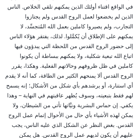
في الواقع اقتناء أولئك الذين يمكنهم تلقي الخلاص. الناس
الذين لم يخضعوا لعمل الروح القدس ولم يجتازوا
التجارب، ولم يصيروا كاملين بعمل الله المُتجسِّد، لا
يمكنهم على الإطلاق أن يُكمَّلوا. لذلك، يفتقر هؤلاء الناس
إلى حضور الروح القدس من اللحظة التي يبدؤون فيها
اتباع الله تبعية شكلية، ولا يمكنهم ببساطة أن يكونوا
كاملين في ظل ظروفهم وحالاتهم الفعلية. وهكذا، يقرر
الروح القدس ألا يمنحهم الكثير من الطاقة، كما أنه لا يقدم
أي استنارة، أو يرشدهم بأي شكل من الأشكال؛ إنه يسمح
لهم فقط بتبعيته، وسوف يُظهر عاقبتهم في النهاية – وهذا
يكفي. إن حماس البشرية ونيَّاتها تأتي من الشيطان، ولا
يمكن لهذه الأشياء بأي حال من الأحوال إتمام عمل الروح
القدس. بغض النظر عن الشكل الذي عليه الناس، يجب
عليهم أن يكون لديهم عمل الروح القدس. هل يمكن