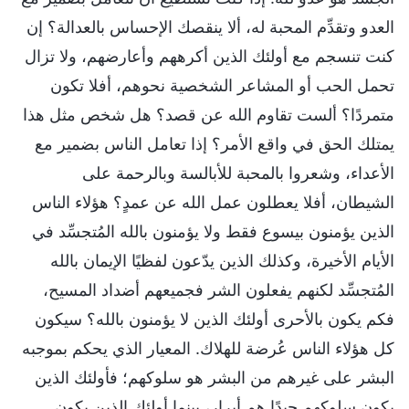
العدو وتقدِّم المحبة له، ألا ينقصك الإحساس بالعدالة؟ إن
كنت تنسجم مع أولئك الذين أكرههم وأعارضهم، ولا تزال
تحمل الحب أو المشاعر الشخصية نحوهم، أفلا تكون
متمردًا؟ ألست تقاوم الله عن قصد؟ هل شخص مثل هذا
يمتلك الحق في واقع الأمر؟ إذا تعامل الناس بضمير مع
الأعداء، وشعروا بالمحبة للأبالسة وبالرحمة على
الشيطان، أفلا يعطلون عمل الله عن عمدٍ؟ هؤلاء الناس
الذين يؤمنون بيسوع فقط ولا يؤمنون بالله المُتجسِّد في
الأيام الأخيرة، وكذلك الذين يدّعون لفظيًا الإيمان بالله
المُتجسِّد لكنهم يفعلون الشر فجميعهم أضداد المسيح،
فكم يكون بالأحرى أولئك الذين لا يؤمنون بالله؟ سيكون
كل هؤلاء الناس عُرضة للهلاك. المعيار الذي يحكم بموجبه
البشر على غيرهم من البشر هو سلوكهم؛ فأولئك الذين
يكون سلوكهم جيدًا هم أبرار، بينما أولئك الذين يكون