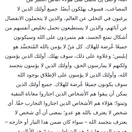
المصاعب، فسوف يهلكون أيضًا. جميع أولئك الذين لا
يرغبون في التخلي عن العالم، والذين لا يتحملون الانفصال
عن آبائهم، والذين لا يستطيعون تحمل تخليص أنفسهم من
أشكال تمتع الجسد، هم متمردون على الله وسيكونون
جميعًا عُرضة للهلاك. كل مَنْ لا يؤمن بالله المُتجسِّد هو
إبليس؛ وعلاوة على ذلك، سوف يهلك. أولئك الذين يؤمنون
ولكنهم لا يمارسون الحق، وأولئك الذين لا يؤمنون بتجسد
الله، وأولئك الذين لا يؤمنون على الإطلاق بوجود الله
سوف يكونون جميعًا عُرضة للهلاك. جميع أولئك الذين
يمكن أن يبقوا هم الأشخاص الذين اجتازوا معاناة التنقية
وثبتوا؛ هؤلاء هم الأشخاص الذين اجتازوا التجارب حقًا. أي
شخص لا يعترف بالله هو عدو؛ بمعنى أن أي شخص لا
يعترف بتجسد الله – سواء كان ضمن هذا التيار أو خارجه –
هو ضد المسيح! مَنْ هم الشياطين، ومَنْ هم الأبالسة،