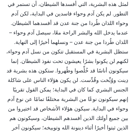
لمثل هذه البشرية، التي أفسدها الشيطان، أن تستمر في
التطور. لم يكن آدم وحواء فاسدين في البداية، لكن آدم
وحواء اللذان طُردا من جنة عدن قد أفسدهما الشيطان.
عندما يدخل الله والبشر الراحة معًا، سيصل آدم وحواء –
اللذان طُردا من جنة عدن – ونسلهما أخيرًا إلى النهاية.
ستظل البشرية في المستقبل تتكون من نسل آدم وحواء،
لكنهم لن يكونوا بشرًا يعيشون تحت نفوذ الشيطان. إنما
سيكونون أناسًا قد خُلِّصوا وطُهروا. ستكون هذه بشرية قد
دِينت ووُبِّخت وقُدِّست. لن يكون هؤلاء الناس على شاكلة
الجنس البشري كما كان في البداية؛ يمكن القول تقريبًا
إنهم سيكونون نوعًا من البشرية مختلفًا تمامًا عن نوع آدم
وحواء في البداية. سيكون هؤلاء الأشخاص قد اختيروا من
بين جميع أولئك الذين أفسدهم الشيطان، وسيكونون هم
الذين ثبتوا أخيرًا أثناء دينونة الله وتوبيخه؛ سيكونون آخر