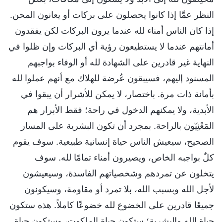
النظر عمَّا إذا كانوا يحصلون على بركات أو يعانون المحن.
إذا كان الناس أمناء لله عندما يرون البركات لكن يفقدون
أمانتهم عندما لا يستطيعون رؤية أي البركات وإن ظلوا في
النهاية غير قادرين على الشهادة لله أو الوفاء بواجبهم
المسنود إليهم، فسيبقون عُرضة للهلاك مع أنهم عملوا لله
بأمانة ذات مرة. باختصار، لا يمكن للأشرار أن يبقوا في
الأبدية، ولا يمكنهم الدخول في راحة؛ فقط الأبرار هم
المَعْنِيّون بالراحة. بمجرد أن تكون البشرية على المسار
الصحيح، سيعيش الناس حياة إنسانية طبيعية. سوف يقوم
كلٌ بواجبه الخاص، ويصيرون أمناء تمامًا لله. سوف
يتخلون عن تمردهم وشخصياتهم الفاسدة، وسيعيشون
لأجل الله وبسبب الله، بلا تمرد أو مقاومة، وسيكونون
جميعًا قادرين على الخضوع لله خضوعًا كاملاً. هذه ستكون
حياة الله والبشرية؛ ستكون حياة الملكوت، وستكون حياة