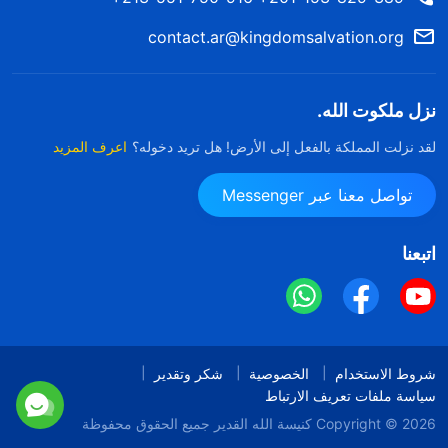
contact.ar@kingdomsalvation.org
نزل ملكوت الله.
لقد نزلت المملكة بالفعل إلى الأرض! هل تريد دخوله؟
اعرف المزيد
تواصل معنا عبر Messenger
اتبعنا
شروط الاستخدام
الخصوصية
شكر وتقدير
سياسة ملفات تعريف الارتباط
Copyright © 2026
كنيسة الله القدير
جميع الحقوق محفوظة