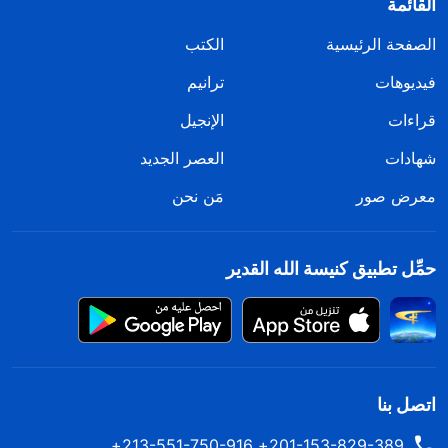
القائمة
الصفحة الرئيسية
الكتب
فيديوهات
ترانيم
قراءات
الإنجيل
شهادات
العصر الجديد
معرض صور
مَن نحن
حمِّل تطبيق كنيسة الله القدير
اتصل بنا
201-153-829-389+ 213-551-750-916+