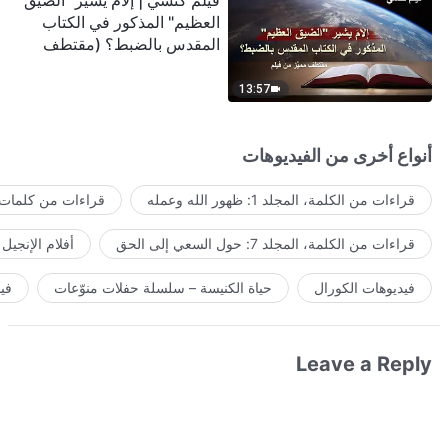
فيلم كنسي | إلامَ يشير "الضيق
العظيم" المذكور في الكتاب
المقدس بالضبط؟ (مقتطف
مميَّز من فيلم)
13:57
أنواع أخرى من الفيديوهات
قراءات من الكلمة، المجلد 1: ظهور الله وعمله
قراءات من كلمات ا
قراءات من الكلمة، المجلد 7: حول السعي إلى الحق
أفلام الإنجيل
فيديوهات الكورال
حياة الكنيسة – سلسلة حفلات منوّعات
في
Leave a Reply