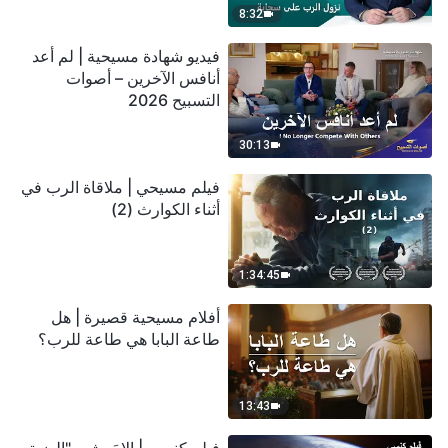
8:32
فيديو شهادة مسيحية | لم أعد
أنافس الآخرين – أصوات
التسبيح 2026
30:13
فيلم مسيحي | ملاقاة الرب في
أثناء الكوارث (2)
1:34:45
أفلام مسيحية قصيرة | هل
طاعة البابا هي طاعة للرب؟
13:43