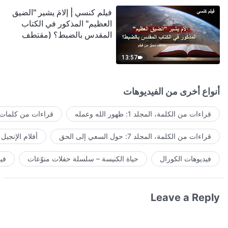
فيلم كنسي | إلامَ يشير "الضيق
العظيم" المذكور في الكتاب
المقدس بالضبط؟ (مقتطف
مميَّز من فيلم)
13:57
أنواع أخرى من الفيديوهات
قراءات من الكلمة، المجلد 1: ظهور الله وعمله
قراءات من كلمات ا
قراءات من الكلمة، المجلد 7: حول السعي إلى الحق
أفلام الإنجيل
فيديوهات الكورال
حياة الكنيسة – سلسلة حفلات منوّعات
في
Leave a Reply