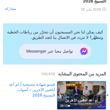
التسبيح 2026
مشاركة
2026 يناير 29
كيف يمكن لنا نحن المسيحيون أن نتحرَّر من رباطات الخطية
ونتطهَّر؟ لا تتردد في الاتصال بنا لتجد الطريق.
تواصل معنا عبر Messenger
المزيد من المحتوى المشابه
106
/
438
فيديو شهادة مسيحية | لم أعد
أنافس الآخرين – أصوات
التسبيح 2026
30:13