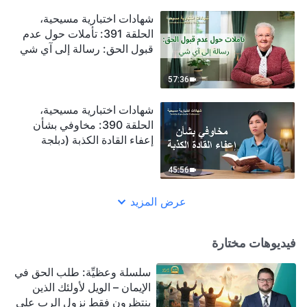
شهادات اختبارية مسيحية،
الحلقة 391: تأملات حول عدم
قبول الحق: رسالة إلى آي شي
(دبلجة عربية)
57:36
شهادات اختبارية مسيحية،
الحلقة 390: مخاوفي بشأن
إعفاء القادة الكذبة (دبلجة
عربية)
45:56
عرض المزيد
فيديوهات مختارة
سلسلة وعظيِّة: طلب الحق في
الإيمان – الويل لأولئك الذين
ينتظرون فقط نزول الرب على