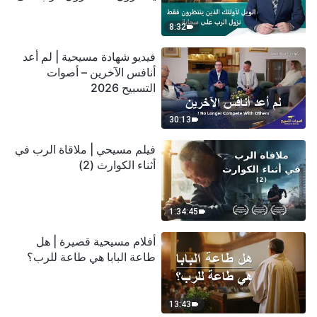
سحابة
8:32
فيديو شهادة مسيحية | لم أعد
أنافس الآخرين – أصوات
التسبيح 2026
30:13
فيلم مسيحي | ملاقاة الرب في
أثناء الكوارث (2)
1:34:45
أفلام مسيحية قصيرة | هل
طاعة البابا هي طاعة للرب؟
13:43