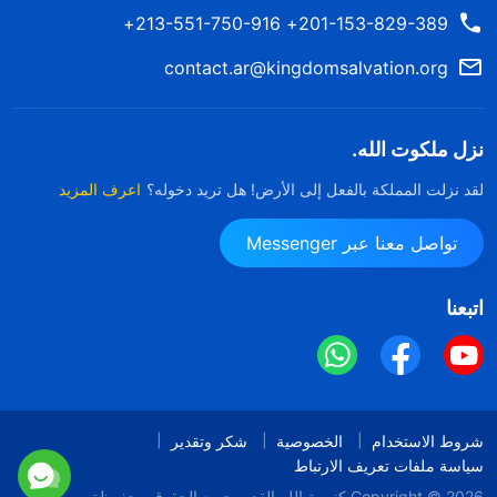
201-153-829-389+ 213-551-750-916+
contact.ar@kingdomsalvation.org
نزل ملكوت الله.
لقد نزلت المملكة بالفعل إلى الأرض! هل تريد دخوله؟
اعرف المزيد
تواصل معنا عبر Messenger
اتبعنا
شروط الاستخدام
الخصوصية
شكر وتقدير
سياسة ملفات تعريف الارتباط
Copyright © 2026
كنيسة الله القدير
جميع الحقوق محفوظة