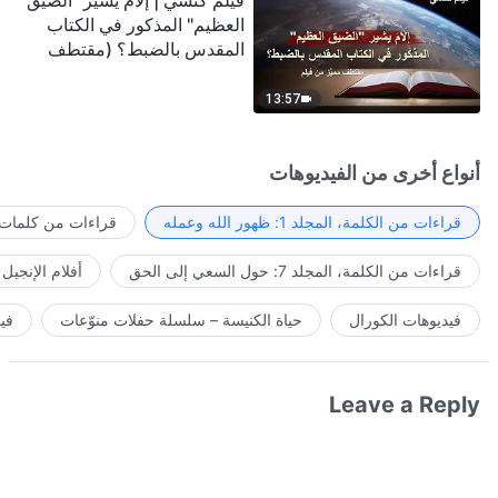
فيلم كنسي | إلامَ يشير "الضيق
العظيم" المذكور في الكتاب
المقدس بالضبط؟ (مقتطف
مميَّز من فيلم)
13:57
أنواع أخرى من الفيديوهات
قراءات من الكلمة، المجلد 1: ظهور الله وعمله
قراءات من كلمات ا
قراءات من الكلمة، المجلد 7: حول السعي إلى الحق
أفلام الإنجيل
فيديوهات الكورال
حياة الكنيسة – سلسلة حفلات منوّعات
في
Leave a Reply