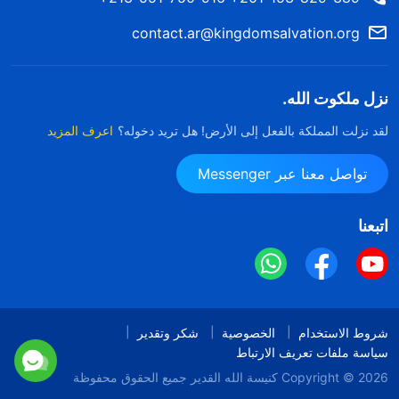
contact.ar@kingdomsalvation.org
نزل ملكوت الله.
لقد نزلت المملكة بالفعل إلى الأرض! هل تريد دخوله؟
اعرف المزيد
تواصل معنا عبر Messenger
اتبعنا
شروط الاستخدام
الخصوصية
شكر وتقدير
سياسة ملفات تعريف الارتباط
Copyright © 2026
كنيسة الله القدير
جميع الحقوق محفوظة