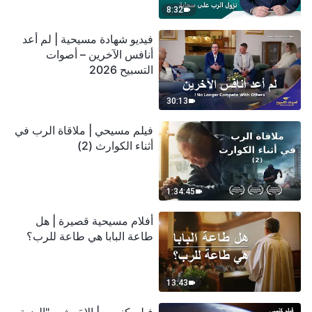
8:32
فيديو شهادة مسيحية | لم أعد
أنافس الآخرين – أصوات
التسبيح 2026
30:13
فيلم مسيحي | ملاقاة الرب في
أثناء الكوارث (2)
1:34:45
أفلام مسيحية قصيرة | هل
طاعة البابا هي طاعة للرب؟
13:43