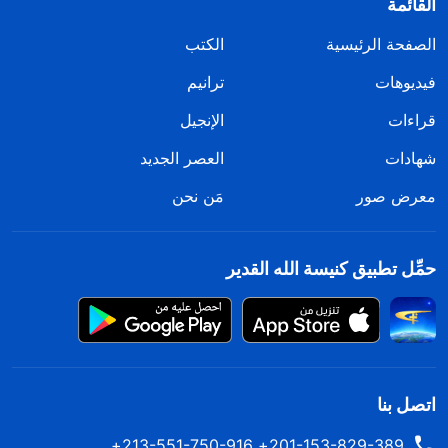
القائمة
الصفحة الرئيسية
الكتب
فيديوهات
ترانيم
قراءات
الإنجيل
شهادات
العصر الجديد
معرض صور
مَن نحن
حمِّل تطبيق كنيسة الله القدير
اتصل بنا
201-153-829-389+ 213-551-750-916+