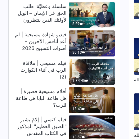
سلسلة وعظيِّة: طلب
الحق في الإيمان – الويل
لأولئك الذين ينتظرون
8:32
فقط نزول الرب على
سحابة
فيديو شهادة مسيحية | لم
أعد أنافس الآخرين –
أصوات التسبيح 2026
30:13
فيلم مسيحي | ملاقاة
الرب في أثناء الكوارث
(2)
له
1:34:45
أفلام مسيحية قصيرة |
هل طاعة البابا هي طاعة
للرب؟
13:43
فيلم كنسي | إلامَ يشير
"الضيق العظيم" المذكور
في الكتاب المقدس
له
13:57