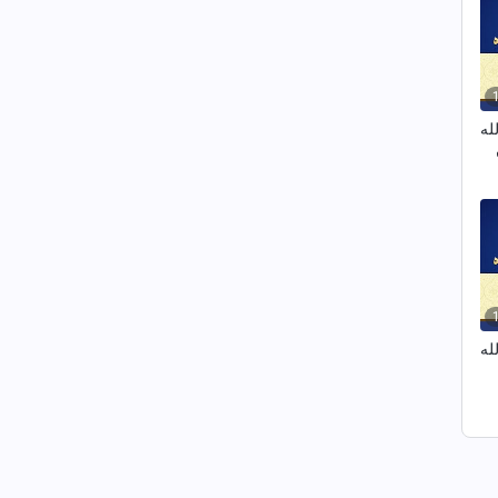
له
له