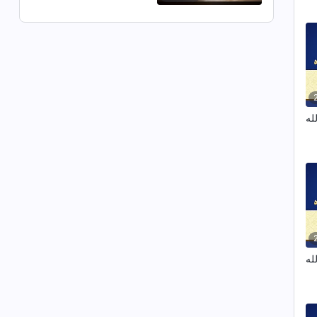
بالضبط؟ (مقتطف مميَّز
من فيلم)
له
له