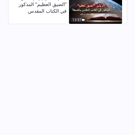
"الضيق العظيم" المذكور
في الكتاب المقدس
بالضبط؟ (مقتطف مميَّز
13:57
من فيلم)