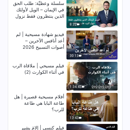
الله إلى الكون بأسره: الفصل الثامن
سلسلة وعظيِّة: طلب الحق
والعشرون
في الإيمان – الويل لأولئك
13:08
الذين ينتظرون فقط نزول
الرب على سحابة
8:32
كلمة الله – تفسيرات أسرار كلام
الله إلى الكون بأسره: الفصلان الرابع
فيديو شهادة مسيحية | لم
والأربعون والخامس والأربعون
أعد أنافس الآخرين –
10:21
أصوات التسبيح 2026
30:13
فيلم مسيحي | ملاقاة الرب
في أثناء الكوارث (2)
1:34:45
أفلام مسيحية قصيرة | هل
طاعة البابا هي طاعة
للرب؟
13:43
فيلم كنسي | إلامَ يشير