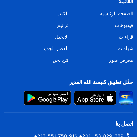
القائمة
الصفحة الرئيسية
الكتب
فيديوهات
ترانيم
قراءات
الإنجيل
شهادات
العصر الجديد
معرض صور
مَن نحن
حمِّل تطبيق كنيسة الله القدير
اتصل بنا
201-153-829-389+ 213-551-750-916+