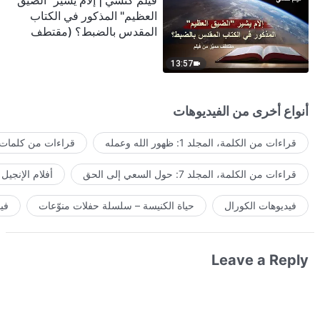
فيلم كنسي | إلامَ يشير "الضيق
العظيم" المذكور في الكتاب
المقدس بالضبط؟ (مقتطف
مميَّز من فيلم)
13:57
أنواع أخرى من الفيديوهات
قراءات من الكلمة، المجلد 1: ظهور الله وعمله
قراءات من كلمات ا
قراءات من الكلمة، المجلد 7: حول السعي إلى الحق
أفلام الإنجيل
فيديوهات الكورال
حياة الكنيسة – سلسلة حفلات منوّعات
في
Leave a Reply