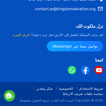
contact.ar@kingdomsalvation.org
نزل ملكوت الله.
لقد نزلت المملكة بالفعل إلى الأرض! هل تريد دخوله؟
اعرف المزيد
تواصل معنا عبر Messenger
اتبعنا
شروط الاستخدام
الخصوصية
شكر وتقدير
سياسة ملفات تعريف الارتباط
Copyright © 2026
كنيسة الله القدير
جميع الحقوق محفوظة