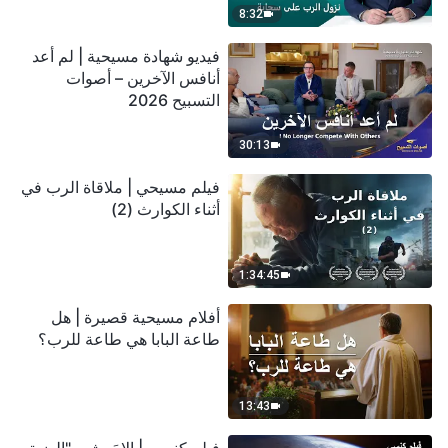
8:32
فيديو شهادة مسيحية | لم أعد
أنافس الآخرين – أصوات
التسبيح 2026
30:13
فيلم مسيحي | ملاقاة الرب في
أثناء الكوارث (2)
1:34:45
أفلام مسيحية قصيرة | هل
طاعة البابا هي طاعة للرب؟
13:43