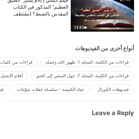
فيلم كنسي | إلامَ يشير "الضيق
العظيم" المذكور في الكتاب
المقدس بالضبط؟ (مقتطف
مميَّز من فيلم)
13:57
أنواع أخرى من الفيديوهات
قراءات من الكلمة، المجلد 1: ظهور الله وعمله
قراءات من كلمات ا
قراءات من الكلمة، المجلد 7: حول السعي إلى الحق
أفلام الإنجيل
فيديوهات الكورال
حياة الكنيسة – سلسلة حفلات منوّعات
في
Leave a Reply