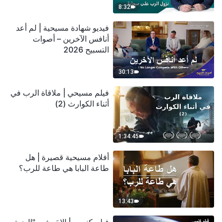
8:32
فيديو شهادة مسيحية | لم أعد
أنافس الآخرين – أصوات
التسبيح 2026
30:13
فيلم مسيحي | ملاقاة الرب في
أثناء الكوارث (2)
1:34:45
أفلام مسيحية قصيرة | هل
طاعة البابا هي طاعة للرب؟
13:43