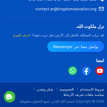
contact.ar@kingdomsalvation.org
نزل ملكوت الله.
لقد نزلت المملكة بالفعل إلى الأرض! هل تريد دخوله؟
اعرف المزيد
تواصل معنا عبر Messenger
اتبعنا
شروط الاستخدام
الخصوصية
شكر وتقدير
سياسة ملفات تعريف الارتباط
Copyright © 2026
كنيسة الله القدير
جميع الحقوق محفوظة