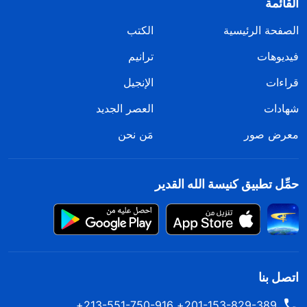
القائمة
الصفحة الرئيسية
الكتب
فيديوهات
ترانيم
قراءات
الإنجيل
شهادات
العصر الجديد
معرض صور
مَن نحن
حمِّل تطبيق كنيسة الله القدير
اتصل بنا
201-153-829-389+ 213-551-750-916+