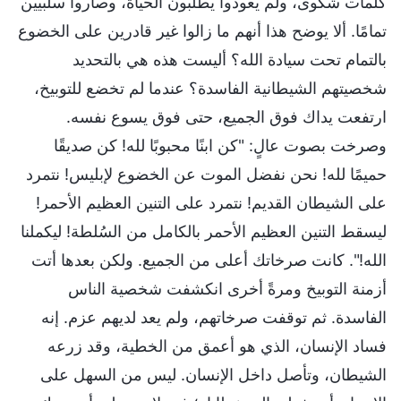
كلمات شكوى، ولم يعودوا يطلبون الحياة، وصاروا سلبيين
تمامًا. ألا يوضح هذا أنهم ما زالوا غير قادرين على الخضوع
بالتمام تحت سيادة الله؟ أليست هذه هي بالتحديد
شخصيتهم الشيطانية الفاسدة؟ عندما لم تخضع للتوبيخ،
ارتفعت يداك فوق الجميع، حتى فوق يسوع نفسه.
وصرخت بصوت عالٍ: "كن ابنًا محبوبًا لله! كن صديقًا
حميمًا لله! نحن نفضل الموت عن الخضوع لإبليس! نتمرد
على الشيطان القديم! نتمرد على التنين العظيم الأحمر!
ليسقط التنين العظيم الأحمر بالكامل من السُلطة! ليكملنا
الله!". كانت صرخاتك أعلى من الجميع. ولكن بعدها أتت
أزمنة التوبيخ ومرةً أخرى انكشفت شخصية الناس
الفاسدة. ثم توقفت صرخاتهم، ولم يعد لديهم عزم. إنه
فساد الإنسان، الذي هو أعمق من الخطية، وقد زرعه
الشيطان، وتأصل داخل الإنسان. ليس من السهل على