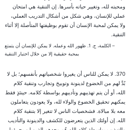
ومحبته لله، وتغيير حياته بأسرها. إن التنقية هي امتحان
عملي للإنسان، وهي شكل من أشكال التدريب العملي،
ولا يمكن لمحبة الإنسان أن تقوم بوظيفتها المتأصلة إلا أثناء
التنقية.
– الكلمة، ج. 1. ظهور الله وعمله. لا يمكن للإنسان أن يتمتع
بمحبة حقيقية إلا من خلال اختبار التنقية
370. لا يمكن للناس أن يغيروا شخصياتهم بأنفسهم؛ بل لا
بُدَّ لهم من الخضوع لدينونة وتوبيخ وتجارب وتنقية كلام
الله، أو أن يتم تهذيبهم وتأديبهم بواسطة كلامه. حينئذٍ فقط
يمكنهم تحقيق الخضوع والولاء لله، ولا يعودون يتعاملون
معه بلا مبالاة. فشخصيات الناس لا تتغير إلا بتنقية كلام
الله. إن أولئك الذين يتعرضون للكشف والدينونة والتأديب
والتهذيب بواسطة كلام الله هُم وحدهم الذين لن يجرؤوا