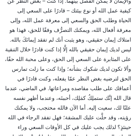
والإيمان لا يمكن الفصل بينهما. إذا كنت – بغض النظر عن
كيفية عمل الله أو نوع بيئتك – قادرًا على السعي إلى
الحياة وطلب الحق والسعي إلى معرفة عمل الله، وإلى
معرفة أفعال الله، ويمكنك التصرُّف وفقًا للحق، فهذا هو
امتلاك إيمان حقيقي، وهو يثبت أنك لم تفقد إيمانَكَ بالله.
ليس لديك إيمان حقيقي بالله إلَّا إذا كنت قادرًا خلال التنقية
على المثابرة على السعي إلى الحق، وعلى محبة الله حقًا،
وألا تكون لديك شكوك بشأنه؛ وإذا كنت ما زلت تمارس
الحق لترضيه بغض النظر عمّا يفعله، وكنت قادرًا في
أعماقك على طلب مقاصده ومراعاتها. في الماضي، عندما
قال الله إنَّك ستملِكُ كمَلِك، أحببتَه، وعندما أظهر نفسه
علنًا لك، سعيت إليه. أما الآن فالله محتجب، ولا يمكنك
رؤيته، وقد حلَّت عليك المشقة؛ فهل تفقد الرجاء في الله
حينئذٍ؟ لذلك يجب عليك في كل الأوقات السعي وراء