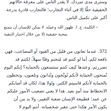
وسترى مدى تمردك. لا يقدر الناس على معرفة حالاتهم
الحقيقية حقًّا إلا في أثناء التجارب؛ فالتجارب قادرة بدرجة
أكبر على تكميل الناس.
– الكلمة، ج. 1. ظهور الله وعمله. لا يمكن للإنسان أن يتمتع
بمحبة حقيقية إلا من خلال اختبار التنقية
372. عندما تعانون من قليل من القيود أو المصاعب، فهي
نافعة لكم، أما لو كنتم قد مُنحتم وقتًا سهلاً، لكنتم قد
تضررتم، وعندها كيف كنتم ستتمتعون بالحماية؟ إنكم اليوم
تُمنحون الحماية لأنكم تُوبَّخون وتُدانون وتلعنون، وتحظون
بالحماية لأنكم قاسيتم الكثير، ولولا هذا، لكان قد أصابكم
الانحطاط منذ أمدٍ بعيد. هذا لا يعني تصعيب الأمور عليكم
عن عمد؛ فطبيعة الإنسان صعبة التغيير، ولا بد من أن
يكون الأمر هكذا حتى تتغير شخصياته. أنتم اليوم لا