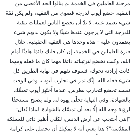
مرحلة العاملين في الخدمة لم ينالوا الحد الأقصى من
التنقية. خضع أيوب لدرجة قصوى من التنقية، ولم يكن ثمّةَ
شيء يعتمد عليه. لا بدّ أن يخضع الناس لعمليات تنقية
للدرجة التي لا يرجون عندها شيئًا ولا يكون لديهم شيء
يعتمدون عليه – هذه وحدها هي التنقية الحقيقية. خلال
فترة العاملين في الخدمة، إن كان قلبك دائمًا هادئًا أمام
الله، وكنت تخضع لترتيباته دائمًا مهما كان ما فعله ومهما
كانت إرادته نحوك، فسوف تفهم في نهاية الطريق كل
شيء فعله الله. إنَّك تمر في تجارب أيوب، وفي الوقت
نفسه تخضع لتجارب بطرس. عندما اُختُبِرَ أيوب تمسَّك
بالشهادة، وفي النهاية تجلّى يهوه له. ولم يصبح مستحقًا
لرؤية وجه الله إلَّا بعد أن تمسَّك بالشهادة. لماذا يُقال:
"إنني أحتجب عن أرض الدنس، لكنَّني أُظهر ذاتي للمملكة
المقدَّسة"؟ هذا يعني أنه لا يمكِنك أن تحصل على كرامة