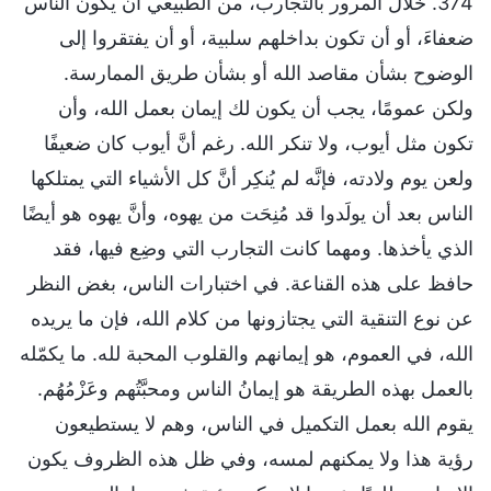
374. خلال المرور بالتجارب، من الطبيعي أن يكون الناس
ضعفاءَ، أو أن تكون بداخلهم سلبية، أو أن يفتقروا إلى
الوضوح بشأن مقاصد الله أو بشأن طريق الممارسة.
ولكن عمومًا، يجب أن يكون لك إيمان بعمل الله، وأن
تكون مثل أيوب، ولا تنكر الله. رغم أنَّ أيوب كان ضعيفًا
ولعن يوم ولادته، فإنَّه لم يُنكِر أنَّ كل الأشياء التي يمتلكها
الناس بعد أن يولَدوا قد مُنِحَت من يهوه، وأنَّ يهوه هو أيضًا
الذي يأخذها. ومهما كانت التجارب التي وضِع فيها، فقد
حافظ على هذه القناعة. في اختبارات الناس، بغض النظر
عن نوع التنقية التي يجتازونها من كلام الله، فإن ما يريده
الله، في العموم، هو إيمانهم والقلوب المحبة لله. ما يكمّله
بالعمل بهذه الطريقة هو إيمانُ الناس ومحبَّتُهم وعَزْمُهُم.
يقوم الله بعمل التكميل في الناس، وهم لا يستطيعون
رؤية هذا ولا يمكنهم لمسه، وفي ظل هذه الظروف يكون