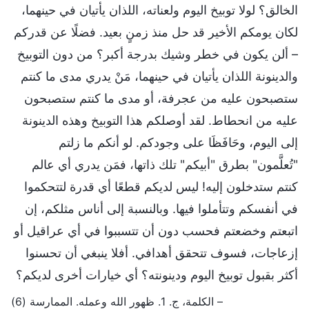
الخالق؟ لولا توبيخ اليوم ولعناته، اللذان يأتيان في حينهما،
لكان يومكم الأخير قد حل منذ زمنٍ بعيد. فضلًا عن قدركم
– ألن يكون في خطر وشيك بدرجة أكبر؟ من دون التوبيخ
والدينونة اللذان يأتيان في حينهما، مَنْ يدري مدى ما كنتم
ستصبحون عليه من عجرفة، أو مدى ما كنتم ستصبحون
عليه من انحطاط. لقد أوصلكم هذا التوبيخ وهذه الدينونة
إلى اليوم، وحَافَظَا على وجودكم. لو أنكم ما زلتم
"تُعلَّمون" بطرق "أبيكم" تلك ذاتها، فمَن يدري أي عالم
كنتم ستدخلون إليه! ليس لديكم قطعًا أي قدرة لتتحكموا
في أنفسكم وتتأملوا فيها. وبالنسبة إلى أناس مثلكم، إن
اتبعتم وخضعتم فحسب دون أن تتسببوا في أي عراقيل أو
إزعاجات، فسوف تتحقق أهدافي. أفلا ينبغي أن تحسنوا
أكثر بقبول توبيخ اليوم ودينونته؟ أي خيارات أخرى لديكم؟
– الكلمة، ج. 1. ظهور الله وعمله. الممارسة (6)