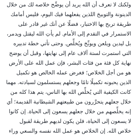
ولكنك لا تعرف أن الله يريد أن يوضِّح خلاصه لك من خلال
الدينونة والتوبيخ اللذين يفعلهما فيك اليوم، فليس أمامك
طريقة تربح بها الاختبار، فضلًا عن أنك غير قادر على
الاستمرار في التقدم إلى الأمام. لم يأتِ الله ليقتل ويدمر،
بل ليدين ويلعن ويوبِّخ ويُخلِّص. وحتى تأتي خطة تدبيره
التي استمرت لستة آلاف عام إلى نهايتها، وقبل أن يوضح
نهاية كل فئة من فئات البشر، فإن عمل الله على الأرض
هو من أجل الخلاص؛ فغرض عمله الخالص هو تكميل
الذين يحبونه تكميلًا تامًا وجعلهم يستسلمون لسيادته. مهما
كانت الكيفية التي يُخلِّص الله بها الناس، يتم هذا كله من
خلال جعلهم يتحرَّرون من طبيعتهم الشيطانية القديمة؛ أي
إنه يخلِّصهم من خلال جعلهم يسعون إلى الحياة. إن كانوا
لا يسعون إلى الحياة، فلن يكون لديهم طريقة لقبول
خلاص الله. إن الخلاص هو عمل الله نفسه والسعي وراء