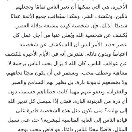
الأخيرة، هي التي يمكنها أن تغير الناس تمامًا وتجعلهم
تامِّين، وتكشف الشر، وهكذا سيُعاقب جميع الأثمة عقابًا
شديدًا. لذلك، فإن شخصية كهذه مشبعة بدلالة العصر.
يُكشف عن شخصية الله ويُعلن عنها من أجل عمل كل
عصر جديد. الأمر ليس أن الله يكشف عن شخصيته
اعتباطًا وبدون دلالة. لنفترض أنه في الأيام الأخيرة للكشف
عن عواقب الناس، كان الله لا يزال يحب الناس برحمة لا
متناهية وعطف محب، ويستمر في أن يكون محِبًا تجاههم،
ولا يخضعهم لدينونة بارة، بل يظهر لهم التسامح والصبر
والغفران، ويعفو عنهم مهما كانت خطاياهم جسيمة، دون
أي ذرة من الدينونة البارة. فمتى إذًا سيصل كل تدبير الله
إلى نهايته؟ متى تكون مثل هذه الشخصية قادرة على
قيادة الناس إلى الغاية المناسبة للبشرية؟ خذ، على سبيل
المثال، قاضيًا محبًا للناس دائمًا، هو قاضٍ محب بوجه