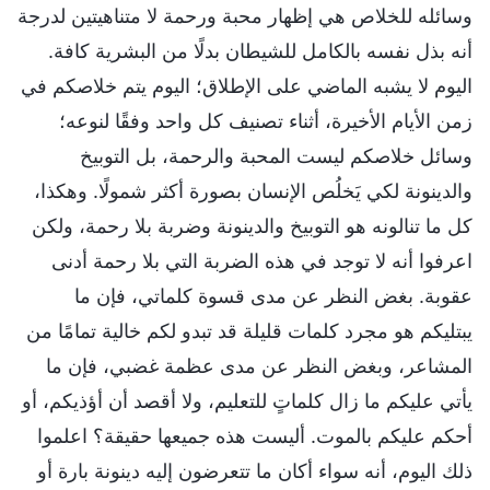
وسائله للخلاص هي إظهار محبة ورحمة لا متناهيتين لدرجة
أنه بذل نفسه بالكامل للشيطان بدلًا من البشرية كافة.
اليوم لا يشبه الماضي على الإطلاق؛ اليوم يتم خلاصكم في
زمن الأيام الأخيرة، أثناء تصنيف كل واحد وفقًا لنوعه؛
وسائل خلاصكم ليست المحبة والرحمة، بل التوبيخ
والدينونة لكي يَخلُص الإنسان بصورة أكثر شمولًا. وهكذا،
كل ما تنالونه هو التوبيخ والدينونة وضربة بلا رحمة، ولكن
اعرفوا أنه لا توجد في هذه الضربة التي بلا رحمة أدنى
عقوبة. بغض النظر عن مدى قسوة كلماتي، فإن ما
يبتليكم هو مجرد كلمات قليلة قد تبدو لكم خالية تمامًا من
المشاعر، وبغض النظر عن مدى عظمة غضبي، فإن ما
يأتي عليكم ما زال كلماتٍ للتعليم، ولا أقصد أن أؤذيكم، أو
أحكم عليكم بالموت. أليست هذه جميعها حقيقة؟ اعلموا
ذلك اليوم، أنه سواء أكان ما تتعرضون إليه دينونة بارة أو