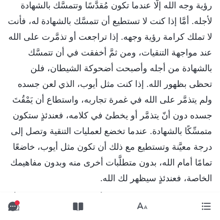
رؤية وجه الله إلَّا عندما تكون مُقدَّسًا وتتمسَّك بالشهادة
لأجله. أمَّا إذا كنت لا تستطيع أن تتمسَّك بالشهادة له، فأنت
لا تملك كرامة رؤية وجهه. إذا تراجعت أو تذمَّرت على الله
عند مواجهة التنقيات، ومن ثمَّ أخفقت في أن تتمسَّك
بالشهادة من أجله وأصبحت أضحوكة الشيطان، فلن
تحظى بظهور الله. إذا كنت مثل أيوب، الذي لعن جسده
ولم يتذمَّر على الله في غمرة تجاربه، واستطاع أن يَمْقُتَ
جسده دون أنّ يتذمَّر أو يخطئ في كلامه، فعندئذٍ ستكون
متمسِّكًا بالشهادة. عندما تخضع لعمليات التنقية وتصل إلى
درجة معيَّنة وتستطيع مع ذلك أن تكون مثل أيوب، خاضعًا
تمامًا أمام الله، بدون متطلَّبات أخرى منه وبدون مفاهيمك
الخاصة، فعندئذٍ سيظهر لك الله.
– الكلمة، ج. 1. ظهور الله وعمله. أولئك المُزمَع تكميلهم لا بدّ أنْ
يخضعوا للتنقية