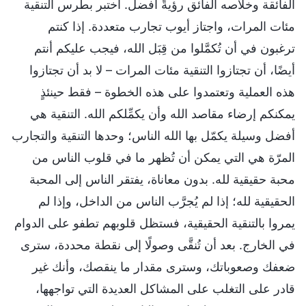
الفائقة وخلاصه الفائق رؤيةً أفضل. اختبر بطرس التنقية
مئات المرات، واجتاز أيوب تجارب متعددة. إذا كنتم
ترغبون في أن تُكمَّلوا من قِبَل الله، فيجب عليكم أنتم
أيضًا، أن تجتازوا التنقية مئات المرات – لا بد أن تجتازوا
هذه العملية وتعتمدوا على هذه الخطوة – فقط حينئذٍ
يمكنكم إرضاء مقاصد الله وأن يكمِّلكم الله. التنقية هي
أفضل وسيلة يكمّل بها الله الناس؛ وحدها التنقية والتجارب
المرّة هي التي يمكن أن تُظهر ما في قلوب الناس من
محبة حقيقية لله. بدون معاناة، يفتقر الناس إلى المحبة
الحقيقية لله؛ إذا لم يُجرَّب الناس من الداخل، وإذا لم
يمروا بالتنقية الحقيقية، فستظل قلوبهم تطفو على الدوام
في الخارج. بعد أن تُنقَّى وصولًا إلى نقطة محددة، سترى
ضعفك وصعوباتك، وسترى مقدار ما ينقصك، وأنك غير
قادر على التغلب على المشاكل العديدة التي تواجهها،