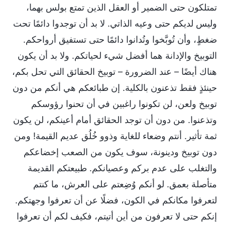
تمتلكون حتى الضمير أو العقل الذين تمتع بولس بهما،
وليس لديكم حتى وعيه الذاتي. لا بد أن توجدوا دائمًا تحت
ضغطٍ، وأن تُوبَّخوا وتُدانوا دائمًا حتى تستفيق أرواحكم.
التوبيخ والإدانة هما أفضل شيء لحياتكم. ولا بد أن يكون
هناك أيضًا – عند الضرورة – توبيخ الحقائق التي تحل بكم،
حينئذٍ فقط تذعنون بالكلية. إن طبائعكم هي أنكم من دون
توبيخ ولعن، لن تكونوا راغبين في أن تحنوا رؤوسكم
وتذعنوا. من دون أن توجد الحقائق أمام أعينكم، لن يكون
ثمة تأثير. أنتم وضعاء للغاية وذوو خُلُق عديم القيمة! ومن
دون توبيخ ودينونة، سوف يكون من الصعب إخضاعكم
والتغلب على عدم بركم وعصيانكم. طبيعتكم القديمة
متأصلة بعمق. لو أنكم وُضِعتم على العرش، ما كنتم
لتعرفوا مكانكم في الكون، فضلًا عن أن تعرفوا وجهتكم.
إنكم حتى لا تعرفون من أين أتيتم، فكيف لكم أن تعرفوا