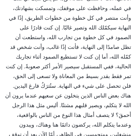
في عمله، وحافظت على موقفك، وتمسكت بشهادتك،
وأنت منتصر في كل خطوة من خطوات الطريق، إذًا في
النهاية سيكمّلك الله وتصير غالبًا. إن كنت قادرًا على
الصمود في كل خطوة من تجارب الله، واستطعت أن
تظل صامدًا إلى النهاية، فأنت إذًا غالب، وأنت شخص قد
كمّله الله، أما إن كنت لا تستطيع الصمود أثناء تجاربك
الحالية، ففي المستقبل سيصير الأمر أكثر صعوبةً. إن كنت
تمر فقط بقدر بسيط من المعاناة ولا تسعى إلى الحق،
فلن تحصل على شيء في النهاية. ستُترَكُ فارغ اليدين.
هناك بعض الناس الذين يتخلون عن سعيهم عندما يرون أن
الله لا يتكلم، ويصير قلبهم مشتتًا. أليس مثل هذا الرجل
أحمقَ؟ لا يتصف أمثال هذا النوع من الناس بالواقعية،
وعندما يتكلم الله، يركضون دائمًا هنا وهناك، ويبدون
منشغلين، ومتحمسين في الظاهر، أمّا الآن بعد أن توقف