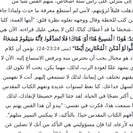
ابني إلى منزلي على رأس ستة أشخاص، منهم القس شيا من
ت قليلاً لرؤيتهم، لأنني لم أستطع معرفة ما حدث ولماذا جاء
 كثب للحظة وقال ووجهه تعلوه نظرة قلق: "أيتها العمة، كلنا
شخصًا ما قد أعطاك كتابًا، لكن لا ينبغي عليك قراءته. الآن هي
حَدٌ: هُوَذَا ٱلْمَسِيحُ هُنَا! أَوْ: هُنَاكَ! فَلَا تُصَدِّقُوا. لِأَنَّهُ سَيَقُومُ مُسَحَاءُ
ُّوا لَوْ أَمْكَنَ ٱلْمُخْتَارِينَ أَيْضًا"
. نؤمن أن كلام
(متى 23:24-24)
هو محتال يجب أن نحترس منه ونرفض الاستماع إليه. الآن لا
يشهد علنًا لعودة الرب، لذلك، مهما يكن، يجب ألا تكون لك
قتهم تختلف عن إيماننا، لذلك لا تستمعي إليهم. أنت لا تفهمين
 السهل خداعك. كنا نعظ لسنوات عديدة ونفهم الكتاب المقدس
 أكثر نضجًا في الحياة. لقد جئنا اليوم خصيصًا لإنقاذك، لذلك
ما سمعت هذا، فكرت في نفسي: "يبدو أن هذا القس يهتم بي
هم الكتاب المقدس جيدًا. بالتأكيد، لا يمكنني التمييز مثلهم".
 لأرعاه. لذا فإن مسؤوليتي هي التأكد من أنك لا تضلين عن