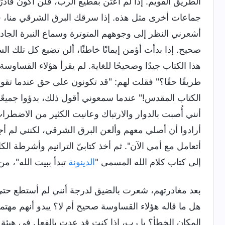
الطريق القويم. إذا لم أعتن بقطيع الرب، فلن أكون قادر
جماعات أخرى مثل هذه. إذا سرقك البرق الشرقي منا، ف
أشعرني النظر إلى وجوههم المتوترة وسماع النبرة الجاد
صحيح. إذا بدأت أؤمن إيمانًا خاطئًا، ألن تضيع كل تلك ا
هذا الكتاب جيدًا وصحيحًا للغاية. لم يقرأ هؤلاء القساوس
طريقًا حقًا؟" فقلت لهم: "قد تكونون على حق عندما تقول
الكتاب المقدس!" عندما سمعوني أقول ذلك، بدؤوا جميعًا
أنني أُصبت بالدوار والارتباك وعانيت الكثير من الاض
أرادوا أن أصلي معهم وألعن البرق الشرقي، لكنني لم أجار
أتعامل مع أمي الآن". ثم أخذ كتابيّ الترانيم وأشرطة الك
إلى كتاب كلام الله المسمى "
الدينونة
تبدأ ببيت الله"، م
بعد مغادرتهم، شعرت بالضيق لدرجة أنني لم أستطع حتى ت
هل ما قاله هؤلاء القساوسة صحيح أم لا؟ يبدو أنهم مهتم
المكان الخطأ؟ يا رب، إذا كنت قد عدت بالفعل في هيئة الل