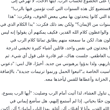
ًا على الخضوع لحساب الرب. أيتها الأخت، لا تهرعي إلى
ستضيع كل هذه السنوات التي كنت تؤمنين فيها بالرب!"
ة التي كانوا يتحدثون بها معي ببعض الخوف، وفكرت: "هذا
لسنوات من الإيمان؟" ولكن بعد ذلك فكرت: "بدا الكلام الذي في
ة والواعظون كلام الله القدير، فكيف يمكنهم أن يقولوا إنه ليس
ون هذا، لكن ما سمعته منهم يطابق تمامًا كلام الرب في
 يتحدثون في نفس واحد، قائلين أشياء كثيرة تخيفني لدرجة
طراب العاطفي. جلست هناك، غير قادرة على قول أي شيء. ثم
يهم، ولذا بدؤوا يرهبونني من جديد. أخيرًا، قال ابني: "دعوني
اسيت الخاصة بـ"اتبعوا الحمل ورنموا ترنيمات جديدة"، بالإضافة
ن الخزانة وأعطاها للقس ليأخذها معه.
ناول العشاء، لذا أتيت أمام الرب وصليت: "أيها الرب يسوع،
ون حقًا بحياتي. إذا لم أستمع إليهم، هل سأضع إيماني في
ه القدير وأنا لا أقبلك، ألن أغلق بهذا الباب أمامك؟ ألن أكون