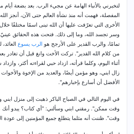
لتخبرني بالأنباء الهامة عن مجيء الرب. بعد بضعة أيام 
المفصلة، فهمت أنه منذ نشأة العالم حتى الآن، أنجز ا
الأخرى التي تعرّفت عليها أن الله تبنى اسمًا مختلفًا
وسر تجسد الله، وما إلى ذلك. فتحت هذه الحقائق عينيّ،
تمامًا، والرب القدير على الأرجح هو
الرب يسوع
العائد، 
من كلام الله القدير". تركت الأخت وانغ قبل أن تغادر ب
أثناء اليوم، وكلما قرأته، ازداد حبي لقراءته أكثر، وازداد 
زال ابني، وهو مؤمن أيضًا، والعديد من الإخوة والأخوا
الأفضل أن أسارع بإخبارهم".
في اليوم التالي في الصباح الباكر ذهبت إلى منزل ابني
وقت ممكن". رمقني ابني وسألني: "أي كتاب؟ يبدو أنك 
وقت". ظننت أنه مثلما يتطلع جميع المؤمنين إلى عودة ا