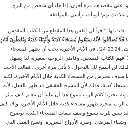
كدوا على مقصدهم مرة أخرى: إذا جاء أي شخص من البرق
علاقتك بهم! أومأت برأسي بالموافقة.
. قلت لها: " قرأ لي القس هذا المقطع من الكتاب المقدس
فَلَا تُصَدِّقُوا. لِأَنَّهُ سَيَقُومُ مُسَحَاءُ كَذَبَةٌ وَأَنْبِيَاءُ كَذَبَةٌ وَيُعْطُونَ آيَاتٍ
. في الأيام الأخيرة، يجب أن يظهر المسحاء
23:24-24)
 أفهم الكتاب المقدس، وقامتي الروحية صغيرة، لذا يسهل
لذلك لن أسمح لك بالدخول. لا تأتي مرة أخرى". فقالت الأخت
ا سوف نحترس من المسحاء الكذبة خلال الأيام الأخيرة، لكنه
 مسحاء كذبة، فذلك لأن المسيح الحقيقي قد ظهر بالفعل، لأنه
ه. يخبرنا كلام الرب يسوع هذا أن علينا أن نتعلم كيف نميّز؛
ة الرب لمجرد ظهور مسحاء كذبة خلال الأيام الأخيرة. وإلا، كيف
 لقد سبق للرب يسوع وصف صفات المسحاء الكذبة بوضوح.
وشفاء المرضى، وطرد الأرواح الشريرة، ونسخ العمل الذي