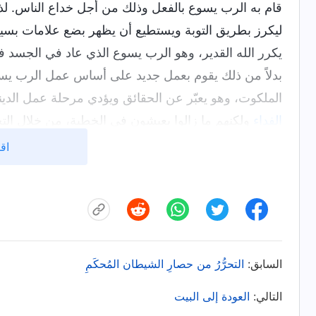
قام به الرب يسوع بالفعل وذلك من أجل خداع الناس. ل
ليكرز بطريق التوبة ويستطيع أن يظهر بضع علامات بس
يكرر الله القدير، وهو الرب يسوع الذي عاد في الجسد في
بدلاً من ذلك يقوم بعمل جديد على أساس عمل الرب يسوع 
الملكوت، وهو يعبّر عن الحقائق ويؤدي مرحلة عمل الدين
الفداء
ولكنهم ما زالوا يعيشون في الخطية، من خلال الت
المظلم، ثم يأخذ البشرية إلى وجهتها النهائية الرائعة. ا
اقر
المسحاء الكذبة". على الرغم من أن ما كانت تقوله الأخت 
زالت تدور في رأسي. كان ذهني مشوشًا وغير قادر على 
أخبرتها أنه كان عليّ فعل شيء عند جارتي المجاورة لي،
عدة مرات بعد ذلك، لكنني كنت دائماً أتجنبها. قالت لي 
أعرف في قلبي أن الأخت وانغ كانت شخصًا جيدًا، لكنني
السابق:
التحرُّرُ من حصارِ الشيطان المُحكَمِ
في غير موضعه.
التالي:
العودة إلى البيت