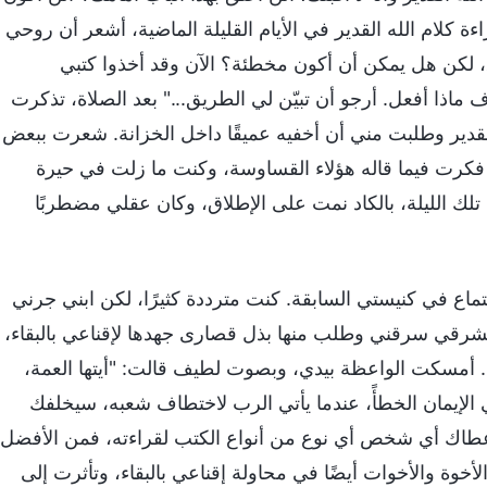
 كلام الله القدير في الأيام القليلة الماضية، أشعر أن روحي
، لكن هل يمكن أن أكون مخطئة؟ الآن وقد أخذوا كتبي
اذا أفعل. أرجو أن تبيّن لي الطريق..." بعد الصلاة، تذكرت
 القدير وطلبت مني أن أخفيه عميقًا داخل الخزانة. شعرت ببعض
ي فكرت فيما قاله هؤلاء القساوسة، وكنت ما زلت في حيرة
تلك الليلة، بالكاد نمت على الإطلاق، وكان عقلي مضطربًا
تماع في كنيستي السابقة. كنت مترددة كثيرًا، لكن ابني جرني
الشرقي سرقني وطلب منها بذل قصارى جهدها لإقناعي بالبقاء،
 أمسكت الواعظة بيدي، وبصوت لطيف قالت: "أيتها العمة،
لإيمان الخطأً، عندما يأتي الرب لاختطاف شعبه، سيخلفك
ا أعطاك أي شخص أي نوع من أنواع الكتب لقراءته، فمن الأفضل
الأخوة والأخوات أيضًا في محاولة إقناعي بالبقاء، وتأثرت إلى