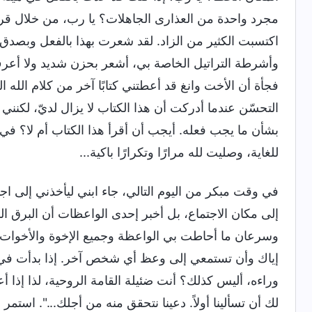
مجرد واحدة من العذارى الجاهلات؟ يا رب، من خلال قراءة
اكتسبت الكثير من الزاد. لقد شعرت بهذا بالفعل وبصدق
وأشرطة التراتيل الخاصة بي، أشعر بحزن شديد ولا أعرف م
فجأة أن الأخت وانغ قد أعطتني كتابًا آخر من كلام الله
التحسّن عندما أدركت أن هذا الكتاب لا يزال لديّ، لكنن
بشأن ما يجب فعله. أيجب أن أقرأ هذا الكتاب أم لا؟ في 
للغاية، وصليت لله مرارًا وتكرارًا باكية...
في وقت مبكر من اليوم التالي، جاء ابني ليأخذني إلى اج
إلى مكان الاجتماع، بل أخبر إحدى الواعظات أن البرق 
وسرعان ما أحاطت بي الواعظة وجميع الإخوة والأخوات.
إياك وأن تستمعي إلى وعظ أي شخص آخر. إذا بدأت في ا
وراءه، أليس كذلك؟ أنت ضئيلة القامة الروحية، لذا إذ
لك أن تسألينا أولاً. دعينا نتحقق منه من أجلك...". استمر 