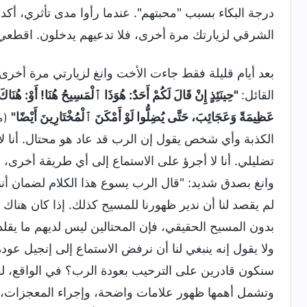
درجة البكاء بسبب "محبتهم". عندما رأوا مدى تأثري، أ
الشرقي لزيارتك مرة أخرى، فلا تدعيهم يدخلون. اقطعي 
بعد أيام قليلة فقط جاءت الأخت وانغ لزيارتي مرة أخرى
القائل:
"حِينَئِذٍ إِنْ قَالَ لَكُمْ أَحَدٌ: هُوَذَا ٱلْمَسِيحُ هُنَا! أَوْ: هُنَاكَ! 
عَظِيمَةً وَعَجَائِبَ، حَتَّى يُضِلُّوا لَوْ أَمْكَنَ ٱلْمُخْتَارِينَ أَيْضًا"
(متى 
الكذبة وأي شخص يقول إن الرب قد عاد هو محتال. أنا لا
تضليلي. أنا لا أجرؤ على الاستماع إلى أي طريقة أخرى، 
وانغ بصدق شديد: "قال الرب يسوع هذا الكلام لضمان أنن
لم يقصد لنا أن ندير ظهورنا للمسيح كذلك. إذا كان هناك
بدون المسيح الحقيقي، فإن المحتالين ليس لديهم ما يقلدون
ولا يقول إنه ينبغي لنا أن نرفض الاستماع إلى إنجيل عود
سنكون قادرين على الترحيب بعودة الرب؟ في الواقع،
وتشمل أهمها ظهور علامات واضحة، وإجراء المعجزات، 