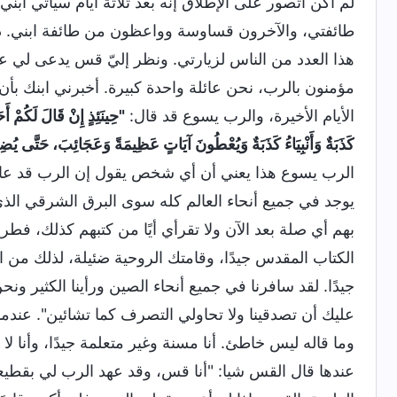
لم أكن أتصور على الإطلاق إنه بعد ثلاثة أيام سيأتي 
طائفتي، والآخرون قساوسة وواعظون من طائفة ابني. ذهل
هذا العدد من الناس لزيارتي. ونظر إليّ قس يدعى لي عن
مؤمنون بالرب، نحن عائلة واحدة كبيرة. أخبرني ابنك بأن 
الأيام الأخيرة، والرب يسوع قد قال:
"حِينَئِذٍ إِنْ قَالَ لَكُمْ أَ
كَذَبَةٌ وَأَنْبِيَاءُ كَذَبَةٌ وَيُعْطُونَ آيَاتٍ عَظِيمَةً وَعَجَائِبَ، حَتَّى يُضِل
الرب يسوع هذا يعني أن أي شخص يقول إن الرب قد عاد 
يوجد في جميع أنحاء العالم كله سوى البرق الشرقي الذي 
بهم أي صلة بعد الآن ولا تقرأي أيًا من كتبهم كذلك، فطري
الكتاب المقدس جيدًا، وقامتك الروحية ضئيلة، لذلك من
جيدًا. لقد سافرنا في جميع أنحاء الصين ورأينا الكثير ونحن
عليك أن تصدقينا ولا تحاولي التصرف كما تشائين". عند
وما قاله ليس خاطئ. أنا مسنة وغير متعلمة جيدًا، وأنا لا أف
عندها قال القس شيا: "أنا قس، وقد عهد الرب لي بقطيعه