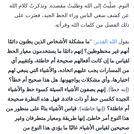
النوم. صلّيتُ إلى الله وطلبتُ مقصده. وتذكرتُ كلام الله
عن كشف سعي الناس وراء الحظ الجيد، فعثرت على
ذلك الفصل من كلمات الله وقرأته.
يقول
الله القدير
: "
ما مشكلة الأشخاص الذين يظنون دائمًا
أنهم غير محظوظين؟ إنهم دائمًا ما يستخدمون معيار الحظ
لقياس ما إن كانت أفعالهم صحيحة أم خاطئة، ولتقييم أي
من المسارات يجب عليهم اتخاذه، والأشياء التي ينبغي لهم
اختبارها، وأي مشكلات يواجهونها. هل هذا صحيح أم خطأ؟
(إنه خطأ).
إنهم يصفون الأشياء السيئة كسوء حظ والأشياء
الجيدة كحُسن حظ أو ذات فائدة. فهل هذه النظرة صحيحة
أم خاطئة؟
(إنها خاطئة).
قياس الأشياء بناءً على منظور من
هذا النوع أمر خاطئ. إنها طريقة ومعيار متطرفان وغير
صحيحين لقياس الأشياء. غالبًا ما يؤدي هذا النوع من