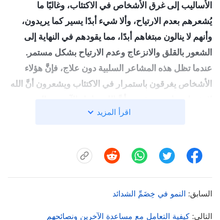
الأساليب إلى غرق الأشخاص في الاكتئاب، وغالبًا ما
يُشعرهم بعدم الارتياح، وألا شيء أبدًا يسير كما يريدون،
وأنهم لا ينالون مبتغاهم أبدًا، مما يقودهم في النهاية إلى
الشعور بالقلق والانزعاج وعدم الارتياح بشكل مستمر.
عندما تظل هذه المشاعر السلبية دون علاج، فإنَّ هؤلاء
الأشخاص يغرقون باستمرار في الاكتئاب ويشعرون أنَّ الله
لا يفضلهم. إنهم يعتقدون أنَّ الله يعامِل الآخرين بالنعمة
اقرأ المزيد
دونهم، وأن الله يعتني بالآخرين دونهم. "لماذا دائمًا ما أشعر
بعدم الارتياح والقلق؟ لماذا دائمًا ما تحدُث لي أشياء سيئة؟
لماذا لا تأتي الأشياء الجيدة في طريقي أبدًا؟ إن كلَّ ما
أطلبه هو مرة واحدة!" عندما ترى الأمور بهذه الطريقة
الخاطئة في التفكير والمنظور، ستقع في فخ الحظ الجيد
السابق:
النمو في خِضَمِّ الشدائد
والسيء؛ وعندما تقع في هذا الفخ باستمرار ستشعر دائمًا
بالاكتئاب. في خضم هذا الاكتئاب، ستكون حساسًا على نحو
التالي:
كيفية التعامل مع مساعدة الآخرين ونصائحهم