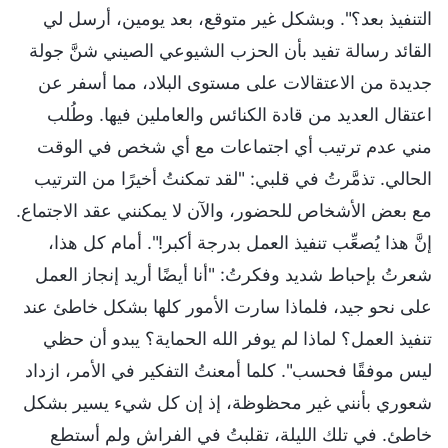
التنفيذ بعد؟". وبشكل غير متوقع، بعد يومين، أرسل لي
القائد رسالة تفيد بأن الحزب الشيوعي الصيني شنَّ جولة
جديدة من الاعتقالات على مستوى البلاد، مما أسفر عن
اعتقال العديد من قادة الكنائس والعاملين فيها. وطُلب
مني عدم ترتيب أي اجتماعات مع أي شخص في الوقت
الحالي. تذمَّرتُ في قلبي: "لقد تمكنتُ أخيرًا من الترتيب
مع بعض الأشخاص للحضور، والآن لا يمكنني عقد الاجتماع.
إنَّ هذا يُصعِّب تنفيذ العمل بدرجة أكبر!". أمام كل هذا،
شعرتُ بإحباط شديد وفكرتُ: "أنا أيضًا أريد إنجاز العمل
على نحو جيد، فلماذا سارت الأمور كلها بشكل خاطئ عند
تنفيذ العمل؟ لماذا لم يوفر الله الحماية؟ يبدو أن حظي
ليس موفقًا فحسب". كلما أمعنتُ التفكير في الأمر، ازداد
شعوري بأنني غير محظوظة، إذ إن كل شيء يسير بشكل
خاطئ. في تلك الليلة، تقلبتُ في الفراش ولم أستطع