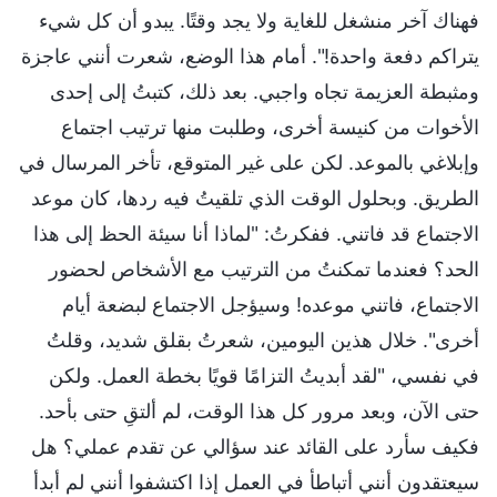
فهناك آخر منشغل للغاية ولا يجد وقتًا. يبدو أن كل شيء
يتراكم دفعة واحدة!". أمام هذا الوضع، شعرت أنني عاجزة
ومثبطة العزيمة تجاه واجبي. بعد ذلك، كتبتُ إلى إحدى
الأخوات من كنيسة أخرى، وطلبت منها ترتيب اجتماع
وإبلاغي بالموعد. لكن على غير المتوقع، تأخر المرسال في
الطريق. وبحلول الوقت الذي تلقيتُ فيه ردها، كان موعد
الاجتماع قد فاتني. ففكرتُ: "لماذا أنا سيئة الحظ إلى هذا
الحد؟ فعندما تمكنتُ من الترتيب مع الأشخاص لحضور
الاجتماع، فاتني موعده! وسيؤجل الاجتماع لبضعة أيام
أخرى". خلال هذين اليومين، شعرتُ بقلق شديد، وقلتُ
في نفسي، "لقد أبديتُ التزامًا قويًا بخطة العمل. ولكن
حتى الآن، وبعد مرور كل هذا الوقت، لم ألتقِ حتى بأحد.
فكيف سأرد على القائد عند سؤالي عن تقدم عملي؟ هل
سيعتقدون أنني أتباطأ في العمل إذا اكتشفوا أنني لم أبدأ