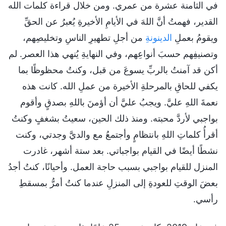
في الثامنة عشرة من عمري. ومن خلال قراءة كلمات الله
القدير، فهمتُ أنَّ اللهَ في الأيامِ الأخيرةِ يُعبرُ عن الحقِّ
ويقومُ بعملِ
الدينونة
ِ من أجلِ تطهيرِ الناسِ وتخليصِهم،
وتصنيفِهم حسبَ أنواعِهم، وفي النهايةِ يُنهي هذا العصر. لم
أكن قد آمنتُ بالربِّ يسوعَ من قبل، وكنتُ محظوظًا بما
يكفي للحاقِ بالمرحلةِ الأخيرة من عملِ الله. كانت هذه
نعمةَ اللهِ عليَّ. ويجبُ عليَّ أن أؤمنَ باللهِ بصدقٍ وأقوم
بواجبي لأردَّ محبته. ومنذ ذلك الحين، سعيتُ بشغفٍ وكنتُ
أقرأُ كلماتِ اللهِ بانتظامٍ وأجتمعُ مع والديَّ وجدتي، وكنت
نشطًا أيضًا في القيام بواجباتي. بعد ستة أشهر، غادرت
المنزل للقيام بواجبي بسبب حاجة العمل. وأحيانًا، كنتُ أجدُ
بعضَ الوقتِ للعودةِ إلى المنزلِ عندما كنتُ أمرُّ بمسقطِ
رأسي.