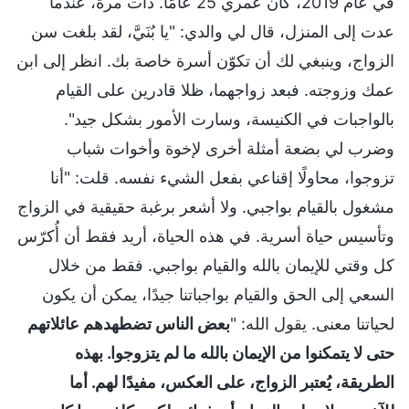
في عام 2019، كان عمري 25 عامًا. ذات مرة، عندما
عدت إلى المنزل، قال لي والدي: "يا بُنَيَّ، لقد بلغت سن
الزواج، وينبغي لك أن تكوّن أسرة خاصة بك. انظر إلى ابن
عمك وزوجته. فبعد زواجهما، ظلا قادرين على القيام
بالواجبات في الكنيسة، وسارت الأمور بشكل جيد".
وضرب لي بضعة أمثلة أخرى لإخوة وأخوات شباب
تزوجوا، محاولًا إقناعي بفعل الشيء نفسه. قلت: "أنا
مشغول بالقيام بواجبي. ولا أشعر برغبة حقيقية في الزواج
وتأسيس حياة أسرية. في هذه الحياة، أريد فقط أن أُكرّس
كل وقتي للإيمان بالله والقيام بواجبي. فقط من خلال
السعي إلى الحق والقيام بواجباتنا جيدًا، يمكن أن يكون
لحياتنا معنى. يقول الله: "
بعض الناس تضطهدهم عائلاتهم
حتى لا يتمكنوا من الإيمان بالله ما لم يتزوجوا. بهذه
الطريقة، يُعتبر الزواج، على العكس، مفيدًا لهم. أما