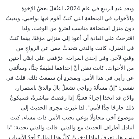
وبعد عيدِ الربيعِ في عام 2024، اعتُقلَ بعضُ الإخوةِ
والأخواتِ في المنطقةِ التي كنتُ أقوم فيها بواجبي. وبقيتُ
دونَ منزل استضافة مناسب لفترةٍ من الوقت، ولذا
اقترحتُ على القادةِ أن أعودَ إلى منزلي مؤقتًا. بينما كنتُ
في المنزل، كانت والدتي تتحدثُ معي عن الزواجِ من
وقتٍ لآخر. وفي إحدى المرات، عرّفتني على ابنتَي أختينِ
من الأخوات. كانت تظن أنَّ إحداهما لطيفةٌ جدًّا، وسألتني
عن رأيي في هذا الأمر. وبمجردِ أن سمعتُ ذلك، قلتُ في
نفسي: "إنَّ مسألةَ زواجي تشغلُ بالَ والديَّ باستمرار،
والآن قد اتخذا إجراءً فعليًّا. إذا رفضتُ مباشرةً، فسيكونُ
ذلك جارحًا جدًّا لأمي". لذا غيرت مجرى الحديث إلى
موضوع آخر، محاولًا بوعي تجنب الأمر. ذات مساء، كنت
أتبادل أطراف الحديث مع والدتي. قالت والدتي بجدية: "يا
بني، هل تعرفْ لماذا ادخرتُ كلَّ هذا المال؟ أحدُ الأسبابِ