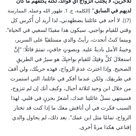
للآخرين، لا يجلب الزواج أي فوائد، لكنه يكلفهم ما كان
لديهم في السابق
"
[الكلمة، ج. 1. ظهور الله وعمله. الممارسة
. لا أحد في عائلتنا يضطهدني، لذا أريد أن أُكرس كل
(7)]
وقتي للقيام بواجبي. سيكون هذا مفيدًا لسعيي في الحياة".
وبينما كنتُ أتحدث، رأيتُ والدي مستلقيًا على السرير،
وخيبةُ الأمل باديةٌ عليه. وبصوتٍ خافتٍ، تمتمَ قائلًا: "إنَّ
استغلالَ كلِّ وقتِكَ للقيامِ بواجبِكَ هو سيرٌ في الطريقِ
الصحيح. وإذا اخترتَ عدمَ الزواج، فهذه حريتُك، ولن أقفَ
في طريقِك. ولكن عندما أفكر في عائلتنا، التي استمرت
من خلال ابن وحيد لثلاثة أجيال، وكيف أنك إن لم تتزوج،
فسينتهي نسلُ عائلتِنا عندك، أشعرُ بحزنٍ في قلبي. لهذا
السبب فكرت في أن أناقش معك ما إذا كنت قد تختار
الزواج، تمامًا مثل ابن عمك". بعد ذلك، لم يحاول والدي
إقناعي هكذا مرةً أخرى.