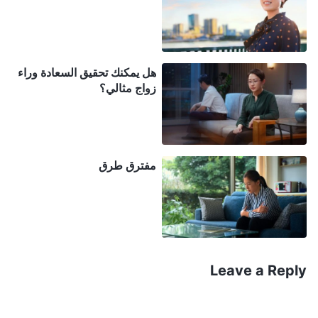
والديَّ لا يتحملان المسؤولية المناسبة. ويقولون إنه رغم
أنني قد تجاوزت السن المناسب بكثير، فليس لدي حتى
زوجة، فضلًا عن الأطفال، وأنني أقطع نسل العائلة. إذا
هل يمكنك تحقيق السعادة وراء
كنت لا أزال غير متعجل لتكوين أسرة وبناء مسار مهني،
زواج مثالي؟
فمن يدري ماذا سيقولون أيضًا من وراء ظهري!" طوال
ذلك الوقت، كنت منزعجًا من هذا الأمر، وأحيانًا لم أكن
أستطيع النوم حتى بعد منتصف الليل. قلت في نفسي:
مفترق طرق
"لقد كنت أقوم بواجبي بعيدًا عن المنزل طوال هذه
السنوات، ورأيت عددًا قليلًا من الإخوة والأخوات في مثل
عمري ممن تزوجوا وأنجبوا أطفالًا. على الرغم من أن
لديهم الكثير من التعقيدات، إفإنهم لا يزالون قادرين على
القيام ببعض الواجبات. ماذا لو وجدتُ فتاةً مناسبةً
Leave a Reply
وتزوجْتُ، وآمنتُ بالله في الوقت نفسه الذي أعيش فيه
تلك الحياة؟ لا ينبغي أن أدع أقاربي وأصدقائي يقولون إنني