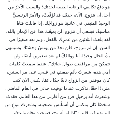
هو دفعُ تكاليفِ الرعايةِ الطبيةِ لجدتِك؛ والسبب الآخرُ من
أجل أن تتزوج. الآن، جدتُك قد تُوُفِّيَتْ، والأمرُ الرئيسيُّ
الوحيدُ المتبقي في عائلتِنا هو زواجُك. إذا قابلتَ فتاةً
مناسبةً، فينبغي أن تتزوج! لن يعيقَكَ هذا عن الإيمانِ بالله.
لقد بلغتَ الثلاثينَ من عمرِك بالفعل، ولم تعد صغيرًا في
السن. إن لم تتزوج، فلن تجدَ من يونسُ وحشتَك وسينتهي
بكَ الحال وحيدًا. أنا ووالدُكَ لم نعد صغيرينِ أيضًا، ولن
نتمكنَ من مرافقتِك طوالَ حياتِك". عندما سمعتُ كلماتِ
أمي هذه، شعرتُ بألمٍ طفيفٍ في قلبي. على مر السنين،
كان موقفي من الزواج ثابتًا جدًا دائمًا، لكنني الآن كنت
مترددًا حقًا. تذكرت عندما توفيت جدتي في العام الماضي.
وشعرتُ أنه برحيلِ فردٍ من أقاربي من هذا العالم، فقدتُ
شخصًا كان يمكنني أن أستأنس بصحبته، وشعرتُ بنوعٍ من
البرودةِ في قلبي: "إذا لم أتزوج، فبمجرد وفاة والديّ،