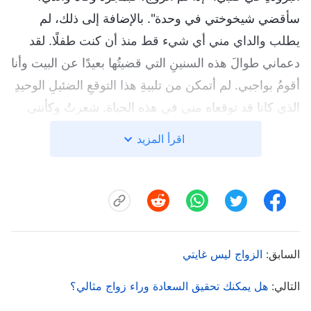
سأقضي شيخوختي في وحدة". بالإضافة إلى ذلك، لم
يطلب والداي مني أي شيء قط منذ أن كنت طفلًا. لقد
دعماني طوالَ هذه السنينِ التي قضيتُها بعيدًا عن البيت وأنا
أقومُ بواجبي. لم أتمكن من تلبيةِ هذا التوقعِ الضئيلِ الوحيدِ
الذي كانا قد توقعاه مني في هذه الحياة. شعرتُ وكأنني
خذلتُ والديَّ. لكن بعد ذلك خطرت لي فكرةٌ أخرى: "إذا
اقرأ المزيد
تزوجتُ وأنجبتُ أطفالًا، فستزيدُ التعقيداتُ في حياتي،
وسيكونُ لديَّ وقتٌ وطاقةٌ أقلُّ لواجبي. بل قد أعجزُ عن
القيام بواجبي. هذا هو حال أحد الإخوة، الذي أجبرته الحياة
على العودة إلى العالم لكسب المال بعد زواجه. لم يعد
بإمكانه حتى حضور الاجتماعات بانتظام. لقد نلتُ نعمةَ اللهِ
السابق:
الزواج ليس غايتي
بالمجيءِ إلى بيتِ اللهِ لكي أقومَ بواجبي، وعلى مر هذه
السنوات، نلت الكثير من الله. إذا لم أقم بواجبي، وذهبت
التالي:
هل يمكنك تحقيق السعادة وراء زواج مثالي؟
بدلًا من ذلك لأعيش حياة زوجية، فسأكون بذلك أخذل