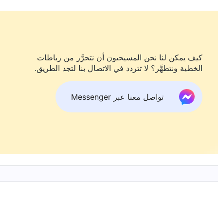
ي قلبي أهمية أكبر من الله ومن القيام بواجب الكائن المخلوق.
ؤولية الأسرة، لكن مقصد الله لم يكن أن أتخلى عن واجباتي
ئنًا مخلوقًا هما ما ينبغي لي فعله في جميع الأوقات، وهما أهم
كيف يمكن لنا نحن المسيحيون أن نتحرَّر من رباطات
طواعية عن زيجاتهم ووظائفهم وحياتهم المريحة من أجل الترويج
الخطية ونتطهَّر؟ لا تتردد في الاتصال بنا لتجد الطريق.
بالإنجيل، وكيف أن إنجيل
الرب يسوع
قد انتشر في جميع أنحاء
لله وإمدادها، لكن ماذا فعلت من أجل الله؟ عندما قالت
تواصل معنا عبر Messenger
عد الطلاق، ومن دون أسرة، فإنَّ طفلتي ستعاني، ولن أعود
بي حينها بالألم والحزن، وفكرت في التخلي عن واجباتي للعودة
، ولم أراعِ مقاصد الله. مقارنة بهؤلاء المبشرين الغربيين، كنت
حق لكل ما تلقيته من إرشاد الله وإمداده على مدار السنين. عند
رت بأنه لا ينبغي أن أقلق أو أضطرب بشأن حياتي في المستقبل.
فية تتميم واجباتي بصورة صحيحة. لاحقًا، صببت تركيزي على