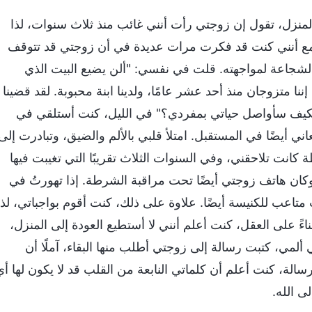
م 2023، تلقيت رسالة من المنزل، تقول إن زوجتي رأت أنني غائب منذ ثلاث سنوات، لذا
ع أنني كنت قد فكرت مرات عديدة في أن زوجتي قد تتوقف
 الشجاعة لمواجهته. قلت في نفسي: "ألن يضيع البيت الذي
نا متزوجان منذ أحد عشر عامًا، ولدينا ابنة محبوبة. لقد قضينا
ا، فكيف سأواصل حياتي بمفردي؟" في الليل، كنت أستلقي في
 أيضًا في المستقبل. امتلأ قلبي بالألم والضيق، وتبادرت إلى
كانت تلاحقني، وفي السنوات الثلاث تقريبًا التي تغيبت فيها
ان هاتف زوجتي أيضًا تحت مراقبة الشرطة. إذا تهورتُ في
اعب للكنيسة أيضًا. علاوة على ذلك، كنت أقوم بواجباتي، لذا
ءً على العقل، كنت أعلم أنني لا أستطيع العودة إلى المنزل،
ألمي، كتبت رسالة إلى زوجتي أطلب منها البقاء، آملًا أن
سالة، كنت أعلم أن كلماتي النابعة من القلب قد لا يكون لها أي
 الله.