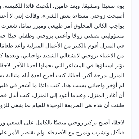
يوم سعيدًا ومشبِعًا. وبعد عامين، انتُخبتُ قائدًا للكنيسة
أصبحت زوجتي مستاءة بعض الشيء، وقالت إنني لا أعتني با
بواجب الكائن المخلوق أمر طبيعي ومبرر تمامًا، شعرت أيض
مسؤوليتي بصفتي زوجًا وأعتني بزوجتي وطفلي جيدًا حتى 
في المنزل أقوم بالكثير من الأعمال المنزلية وأعد طعامًا لذي
من الاعتناء بزوجتي لانشغالي الشديد بواجباتي، وبعده
يؤثر استياؤها في المشاعر التي يحملها أحدنا للآخر. لاح
المنزل بدرجة أكبر. أحيانًا، كنت أخرج لعدة أيام متتالي
لم أؤخر واجباتي بسبب هذا، كنت دائمًا ما أشعر في قلبي
أن أغادر المنزل، وعندما أعود إلى المنزل، كنت أبذل قص
ظننت أن هذه هي الطريقة الوحيدة للقيام بما ينبغي للزوج
لاحقًا، أصبح تركيز زوجتي منصبًا بالكامل على السعي ور
فتأكل وتشرب وتمرح مع الأصدقاء. ولم يقتصر الأمر على أ