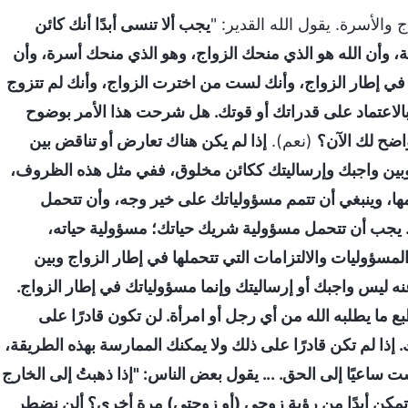
 والأسرة. يقول الله القدير: "
يجب ألا تنسى أبدًا أنك كائن
ة، وأن الله هو الذي منحك الزواج، وهو الذي منحك أسرة، وأن
ا في إطار الزواج، وأنك لست من اخترت الزواج، وأنك لم تتزوج
الاعتماد على قدراتك أو قوتك. هل شرحت هذا الأمر بوضوح
اضح لك الآن؟
(نعم).
إذا لم يكن هناك تعارض أو تناقض بين
 وبين واجبك وإرساليتك ككائن مخلوق، ففي مثل هذه الظروف،
مها، وينبغي أن تتمم مسؤولياتك على خير وجه، وأن تتحمل
ا. يجب أن تتحمل مسؤولية شريك حياتك؛ مسؤولية حياته،
مسؤوليات والالتزامات التي تتحملها في إطار الزواج وبين
 ليس واجبك أو إرساليتك وإنما مسؤولياتك في إطار الزواج.
طبع ما يطلبه الله من أي رجل أو امرأة. لن تكون قادرًا على
. إذا لم تكن قادرًا على ذلك ولا يمكنك الممارسة بهذه الطريقة،
عيًا إلى الحق. ... يقول بعض الناس: "إذا ذهبتُ إلى الخارج
 أتمكن أبدًا من رؤية زوجي (أو زوجتي) مرة أخرى؟ ألن نضطر