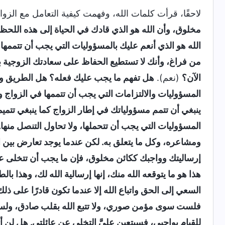
لاحقًا، قرأت كلمات الله، وفهمت كيفية التعامل مع الزواج
مخلوق، وأن الله هو الذي قادك في الحياة إلى هذه اللحظ
الله هو الذي أنعم عليك بالمسؤوليات التي يجب أن تتممه
من فراغ، وأنك لا تستطيع الحفاظ على سعادتك الزوجية ب
الآن؟
(نعم).
هل تفهم ما يجب عليك فعله؟ هل الطريق و
المسؤوليات والالتزامات التي يجب أن تتممها في الزواج
ينبغي أن تتمم مسؤولياتك في إطار الزواج كما ينبغي تتمي
المسؤوليات التي يجب أن تتحملها، ولا تحاول التنصل منه
ومشاعره، وكل ما يتعلق به. لكن عندما يوجد تعارض بين ال
إرساليتك وواجبك ككائن مخلوق، فإن ما يجب أن تتخلى عنه
هذا هو ما يتوقعه الله منك، إنها إرسالية الله لك، وهذا بال
السعي إلى الحق واتباع الله إلا عندما تكون قادرًا على ذلك
فلست سوى مؤمن صوري، ولا تتبع الله بقلب صادق، ولست سا
للقيام بواجبي، فسيتعين عليَّ التخلي عن عائلتي. هل لن