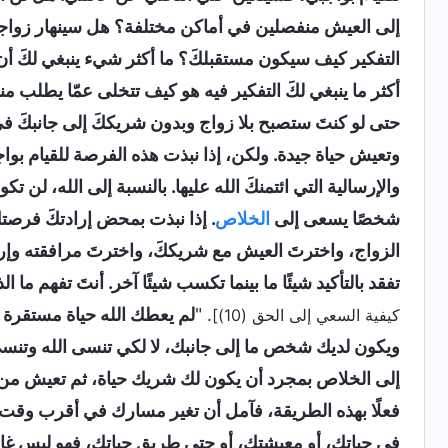
إلى العيش منفصلين في أماكن مختلفة؟ هل سينهار زواج
التفكير كيف سيكون مستقبلكَ؟ ما أكثر شيء ينبغي لكَ أن
أكثر ما ينبغي لكَ التفكير فيه هو كيف تتخلى عمّا يطلب من
حتى لو كنتَ ستصبح بلا زواج وبدون شريككَ إلى جانبكَ في 
وتعيش حياة جيدة. ولكن، إذا نبذت هذه الفرصة للقيام بواجبك
والإرسالية التي ائتمنكَ الله عليها. بالنسبة إلى الله، لن ت
شخصًا يسعى إلى
الخلاص
. إذا نبذت بمحض إرادتكَ فرصتك
الزواج، واخترتَ العيش مع شريككَ، واخترتَ مرافقته و
تفقد بالتأكيد شيئًا ما بينما تكسب شيئًا آخر. أنتَ تفهم ما
. "
لم يعطك الله حياة مستقرة 
كيفية السعي إلى الحق (10)]
ويكون لديك شخص ما إلى جانبك، لا لكي تنسى الله وتنسى 
إلى الخلاص بمجرد أن يكون لك شريك حياة، ثم تعيش من 
فعلًا بهذه الطريقة، فآمل أن تغير مسارك في أقرب وقت 
في حياتك، أو معيشتك، أو حتى طريق حياتك، فهو ليس غاي