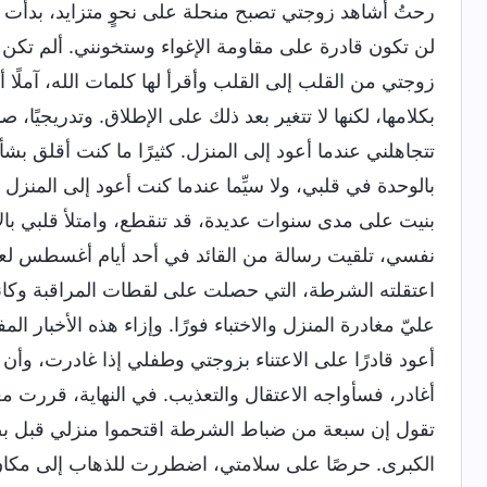
رحتُ أشاهد زوجتي تصبح منحلة على نحوٍ متزايد، بدأت أق
لن تكون قادرة على مقاومة الإغواء وستخونني. ألم تكن ال
زوجتي من القلب إلى القلب وأقرأ لها كلمات الله، آملًا 
بكلامها، لكنها لا تتغير بعد ذلك على الإطلاق. وتدريجيًا، ص
تتجاهلني عندما أعود إلى المنزل. كثيرًا ما كنت أقلق بشأ
بالوحدة في قلبي، ولا سيِّما عندما كنت أعود إلى المنزل 
بنيت على مدى سنوات عديدة، قد تنقطع، وامتلأ قلبي بالألم
اعتقلته الشرطة، التي حصلت على لقطات المراقبة وكان
عليّ مغادرة المنزل والاختباء فورًا. وإزاء هذه الأخبار ا
أعود قادرًا على الاعتناء بزوجتي وطفلي إذا غادرت، وأن ا
أغادر، فسأواجه الاعتقال والتعذيب. في النهاية، قررت م
تقول إن سبعة من ضباط الشرطة اقتحموا منزلي قبل بضعة
الكبرى. حرصًا على سلامتي، اضطررت للذهاب إلى مكان آ