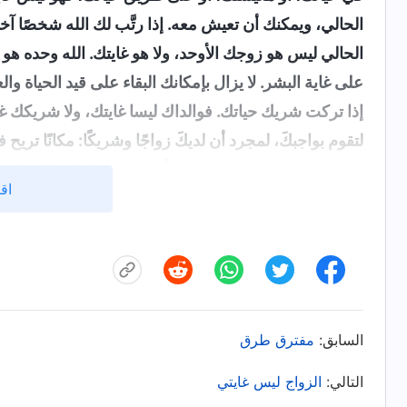
الحالي، ويمكنك أن تعيش معه. إذا رتَّب لك الله شخصًا آ
الحالي ليس هو زوجك الأوحد، ولا هو غايتك. الله وحده هو ا
على غاية البشر. لا يزال بإمكانك البقاء على قيد الحياة و
إذا تركت شريك حياتك. فوالداك ليسا غايتك، ولا شريكك غاي
لتقوم بواجبكَ، لمجرد أن لديكَ زواجًا وشريكًا: مكانًا تريح
به، ونسيت الواجب الذي يجب أن يقوم به الكائن المخل
اقر
[الكلمة، ج. 6. حول السعي إلى الحق. كيفية السعي إلى الحق (11)]
هبات من الله، وأن الله أعطاها للناس حتى لا يشعروا با
بعضهم بعضًا ليعيشوا حياة أفضل، لا ليتخذ الناس من أزوا
هدفًا لحياتهم. لكنني لم أفهم الحق، واعتقدت أن شريك
إليه في الحياة. ولأنني افتقرت إلى حب والديّ ودفء ال
السابق:
مفترق طرق
وسعادتها. بعد الزواج من زوجتي، اختبرت حب زوجتي لي 
اقتناعًا بأن الحصول على أسرة مثالية شيء رائع. لذلك
التالي:
الزواج ليس غايتي
وشعرت بأنني لا أستطيع الاستمرار في العيش بدون زوا