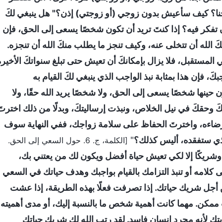
نا؟ كيف سأعيش بدون زوجي (أو زوجتي) إذن؟" هل ينبغي لكَ
 تفكر فيه؟ إذا كنتَ تريد أن تكون شخصًا يسعى إلى الحق، فإن
كَ الله أن تتخلى عنه، وكيف تنجز ما يطلب منكَ الله أن تنجزه.
المستقبل، فلا يزال بإمكانكَ أن تعيش حتى تبلغ سنواتكَ الأخيرة
َ، فإن هذا بمثابة نبذ الواجب الذي ينبغي لكَ القيام به
كون حينها شخصًا يسعى إلى الحق، ولا شخصًا يريد الله حقًا، ولا
َ وحقكَ في نيل الخلاص، ونبذت إرساليتكَ، وبدلًا من ذلك اخترتَ
إرضاءه، واخترتَ الحفاظ على سلامة زواجك، ففي النهاية سوف
 الذي ستفقده، أليس كذلك؟
"
[الكلمة، ج. 6. حول السعي إلى الحق.
وشريكًا إلا لكي تعيش حياة أفضل ويكون لك من يعتني بك،
كلامه أو تنبذ التزامك بالقيام بواجبك وهدف حياتك في السعي
أجل شريك حياتك. إذا تصرفت فعلًا بهذه الطريقة، إذا عشت
ممكن. مهما كانت أهمية شخص ما بالنسبة إليك، أو مدى أهميته
تك لأنه مجرد إنسان فاسد. لقد رتب الله لك شريك حياتك