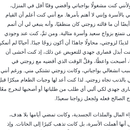
. ولأنني كنت مشغولًا بواجباتي وأقضي وقتًا أقل في المنزل،
لأسرة وإنني لا أهتم بأمرها. مع أنني كنت أعلم أن القيام
ًا أن ما قالته زوجتي كان منطقيًا، وأنه ينبغي لي أن أتمم
نتمتع بزواج سعيد وأسرة مثالية. ومن ثمَّ، كنت عند وجودي
ذًا لزوجتي، محاولًا جاهدًا أن أكون زوجًا جيدًا. أحيانًا لم أتمك
ا كنت أبذل قصارى جهدي للتعويض عن ذلك، إذ كنت أخشى أن
قًا، أصبحت واعظًا، وقلَّ الوقت الذي أقضيه مع زوجتي في
ة بسبب انشغالي بواجباتي، وكانت زوجتي تشتكي مني. ورغم أنني
 بالذنب تجاه زوجتي. لذا كنت أعد لها وجبات الطعام مبكرًا قبل
ارى جهدي لكي ألبي أي طلب من طلباتها أو أصحبها لنخرج معًا.
 الصالح فعله ولجعل زواجنا سعيدًا.
اء المال والملذات الجسدية، وكانت تمضي أيامها بلا هدف،
نها أهملت الأسرة، بل كانت تذهب كثيرًا إلى الحانات. وإذ