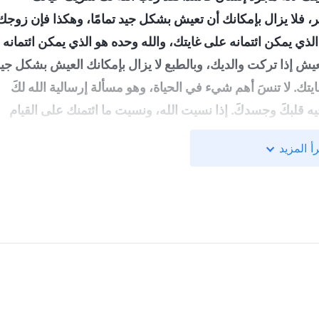
خر، فلا يزال بإمكانك أن تعيش بشكل جيد تمامًا، وهكذا فإن زوجك
لذي يمكن ائتمانه على غايتك، والله وحده هو الذي يمكن ائتمانه
العيش إذا تركت والديك، وبالطبع لا يزال بإمكانك العيش بشكل جي
تك. لا تنسَ أهم شيء في الحياة، وهو مسألة إرسالية الله لكَ
 فيه قلبكَ وجسدكَ. إذا نسيت الله، ونسيت ما ائتمنك على القيام
وق، ونسيت ما هي هويتك، فستكون قد فقدت كل ضمير وعقل
"
أ المزيد
. من كلمات الله، فهمت أنَّ كلًا من الزواج والأسرة والأبناء
لوحدة، ولكي يعتني الأزواج والزوجات بعضهم ببعض ويرافقوا
جهم غاية لحياتهم، أو يتخذوا من الحفاظ على الأسرة أو الزواج
ة حياتي هي غايتي وأن السعادة في الزواج هي هدفي الذي أسعى
أسرة عندما كنت طفلًا، فعندما كبرت، تقت إلى دفء الأسرة
والسعادة والفرح اللذين جلبتهما لي طفلتي، وأصبحت أكثر
، عندما سمعت أن زوجتي تريد رفع دعوى طلاق، تحطم قلبي،
جي وأسرتي. حتى إنني فكرت في التخلي عن واجباتي والعودة