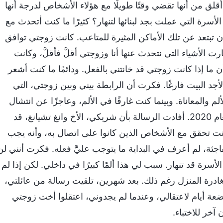
لق من أنها تقضي وقتًا طويلًا مع هؤلاء الأشخاص لدرجة أنها
أسرة التي عملت بجد لبنائها لتنهار؟ كثيرًا ما كنت أتحدث مع
أن تبتعد عن تلك الأماكن المثيرة للمتاعب. كانت زوجتي توافق
ارت الأشياء التي نتحدث عنها أنا وزوجتي أقلَّ فأقلَّ، وكانت
ن ما إذا كانت زوجتي قد خانتني بالفعل. ودائمًا ما كنت أشعر
لأجد البيت فارغًا. فكرت أن الرابطة بيني وبين زوجتي، التي
 والمعاناة. وبينما كنت غارقًا في الألم، وعاجزًا عن انتشال
نفسي، تلقيت رسالة من القائد في أحد أيام أغسطس لعام 2020. أفادت الرسالة بأن شريكي، الأخ وانغ تشيانغ، قد
ت تحقق مع الأشخاص الذين كانوا على اتصال به، وأنه يجب
لمفاجئة، لم أعرف في البداية ما يتوجب عليَّ فعله. فكرت أنني لن
لأسرة قد تنهار. سبب لي هذا ألمًا كبيرًا في داخلي. لكن إذا لم
غادرة المنزل رغم ذلك. بعد شهرين، تلقيت رسالة من عائلتي،
 أيام لاعتقالي، وعندما لم يجدوني، اعتقلوا أخت زوجتي
خر للاختباء.