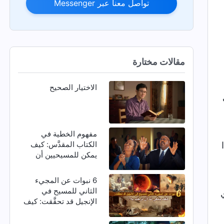
تواصل معنا عبر Messenger
مقالات مختارة
الاختيار الصحيح
مفهوم الخطية في
الكتاب المقدَّس: كيف
يمكن للمسيحيين أن
يتخلصوا من الخطية؟
6 نبوات عن المجيء
الثاني للمسيح في
الإنجيل قد تحقَّقت: كيف
ينبغي لنا أن نرحِّب به؟