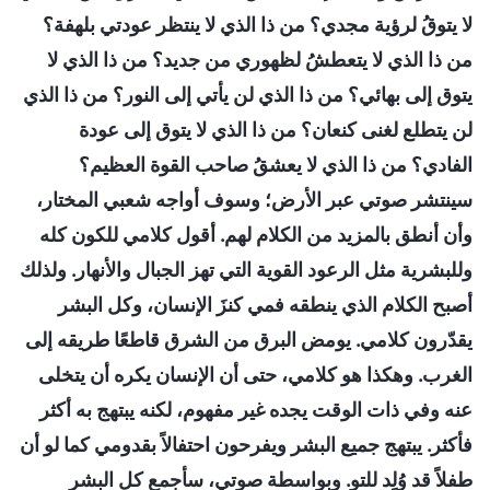
لا يتوقُ لرؤية مجدي؟ من ذا الذي لا ينتظر عودتي بلهفة؟
من ذا الذي لا يتعطشُ لظهوري من جديد؟ من ذا الذي لا
يتوق إلى بهائي؟ من ذا الذي لن يأتي إلى النور؟ من ذا الذي
لن يتطلع لغنى كنعان؟ من ذا الذي لا يتوق إلى عودة
الفادي؟ من ذا الذي لا يعشقُ صاحب القوة العظيم؟
سينتشر صوتي عبر الأرض؛ وسوف أواجه شعبي المختار،
وأن أنطق بالمزيد من الكلام لهم. أقول كلامي للكون كله
وللبشرية مثل الرعود القوية التي تهز الجبال والأنهار. ولذلك
أصبح الكلام الذي ينطقه فمي كنزَ الإنسان، وكل البشر
يقدّرون كلامي. يومض البرق من الشرق قاطعًا طريقه إلى
الغرب. وهكذا هو كلامي، حتى أن الإنسان يكره أن يتخلى
عنه وفي ذات الوقت يجده غير مفهوم، لكنه يبتهج به أكثر
فأكثر. يبتهج جميع البشر ويفرحون احتفالاً بقدومي كما لو أن
طفلاً قد وُلِد للتو. وبواسطة صوتي، سأجمع كل البشر