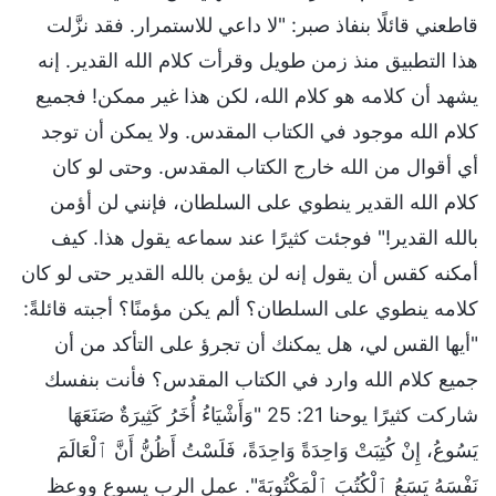
قاطعني قائلًا بنفاذ صبر: "لا داعي للاستمرار. فقد نزَّلت
هذا التطبيق منذ زمن طويل وقرأت كلام الله القدير. إنه
يشهد أن كلامه هو كلام الله، لكن هذا غير ممكن! فجميع
كلام الله موجود في الكتاب المقدس. ولا يمكن أن توجد
أي أقوال من الله خارج الكتاب المقدس. وحتى لو كان
كلام الله القدير ينطوي على السلطان، فإنني لن أؤمن
بالله القدير!" فوجئت كثيرًا عند سماعه يقول هذا. كيف
أمكنه كقس أن يقول إنه لن يؤمن بالله القدير حتى لو كان
كلامه ينطوي على السلطان؟ ألم يكن مؤمنًا؟ أجبته قائلةً:
"أيها القس لي، هل يمكنك أن تجرؤ على التأكد من أن
جميع كلام الله وارد في الكتاب المقدس؟ فأنت بنفسك
شاركت كثيرًا يوحنا 21: 25 "وَأَشْيَاءُ أُخَرُ كَثِيرَةٌ صَنَعَهَا
يَسُوعُ، إِنْ كُتِبَتْ وَاحِدَةً وَاحِدَةً، فَلَسْتُ أَظُنُّ أَنَّ ٱلْعَالَمَ
نَفْسَهُ يَسَعُ ٱلْكُتُبَ ٱلْمَكْتُوبَةَ". عمل الرب يسوع ووعظ