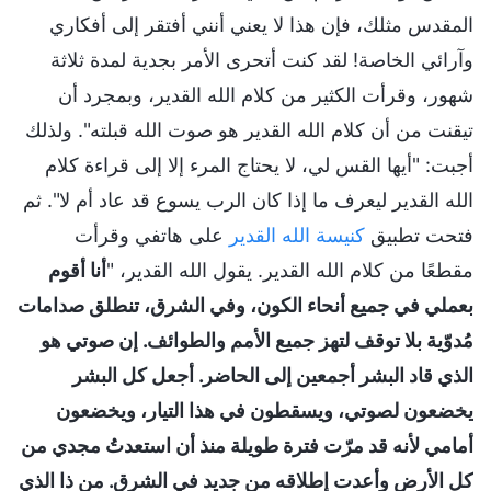
المقدس مثلك، فإن هذا لا يعني أنني أفتقر إلى أفكاري
وآرائي الخاصة! لقد كنت أتحرى الأمر بجدية لمدة ثلاثة
شهور، وقرأت الكثير من كلام الله القدير، وبمجرد أن
تيقنت من أن كلام الله القدير هو صوت الله قبلته". ولذلك
أجبت: "أيها القس لي، لا يحتاج المرء إلا إلى قراءة كلام
الله القدير ليعرف ما إذا كان الرب يسوع قد عاد أم لا". ثم
فتحت تطبيق
كنيسة الله القدير
على هاتفي وقرأت
مقطعًا من كلام الله القدير. يقول الله القدير، "
أنا أقوم
بعملي في جميع أنحاء الكون، وفي الشرق، تنطلق صدامات
مُدوّية بلا توقف لتهز جميع الأمم والطوائف. إن صوتي هو
الذي قاد البشر أجمعين إلى الحاضر. أجعل كل البشر
يخضعون لصوتي، ويسقطون في هذا التيار، ويخضعون
أمامي لأنه قد مرّت فترة طويلة منذ أن استعدتُ مجدي من
كل الأرض وأعدت إطلاقه من جديد في الشرق. من ذا الذي