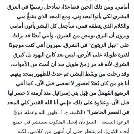
أمامي. ومن ذلك الحين فصاعدًا، سأدخل رسميًا في العرق
البشري لكي يأتوا ليعبدوني. ومع المجد الذي يشعُّ مني
والكلام الذي ينطقه فمي، سأجعل كل البشر يأتون أمامي
ويرون أن البرق يومض من الشرق، وأنني أيضًا قد نزلتُ
على "جبل الزيتون" في الشرق. سيرون أنني كنت موجودًا
لفترة طويلة على الأرض، ليس بعد كابن اليهود بل كبرق
الشرق. لأنه قد مر زمنُ طويل منذ أن قُمتَ من الأموات،
وقد رحلت من وسْط البشر، ثم عدتُ للظهور بمجد بينهم.
أنا هو من كان يُعبَدُ لعصور لا تحصى قبل الآن، كما أنني
الرضيع المُهمَلُ من قِبَل بني إسرائيل منذ أزمنة لا حصر لها
قبل الآن. وعلاوة على ذلك، فإنني أنا الله القدير كلي المجد
في العصر الحاضر!
"
(الكلمة، ج. 1. ظهور الله وعمله. دويُّ
الرعود السبعة – التنبؤ بأن إنجيل الملكوت سينتشر في جميع
. لم ينتظر حتى أن أنتهي من كلامي، لكنه
أنحاء الكون)