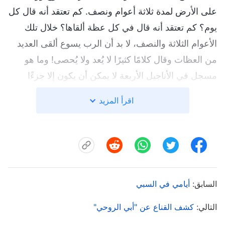
على الأرض لمدة ثلاثة أعوام ونصف. كم تعتقد أنه قال كل
يوم؟ كم تعتقد أنه قال في كل عظة ألقاها؟ خلال تلك
الأعوام الثلاثة والنصف، لا بد أن الرب يسوع ألقى العديد
من العظات وقال كلامًا كثيرًا لا يُعد ولا يُحصى! وما هو
مسجل في الأناجيل الأربعة لا يمكن أن يكون إلا جزءًا
صغيرًا ومحدودًا، وما خفي أعظم. ولهذا السبب، فإن
اقرأ المزيد
الادعاء بعدم وجود كلام الله خارج الكتاب المقدس هو
ببساطة أمر غير متوافق مع الواقع. وبالإضافة إلى ذلك،
تنبأ الرب يسوع منذ زمن بعيد قائلًا: "
إِنَّ لِي أُمُورًا
كَثِيرَةً أَيْضًا لِأَقُولَ لَكُمْ، وَلَكِنْ لَا تَسْتَطِيعُونَ أَنْ
تَحْتَمِلُوا ٱلْآنَ. وَأَمَّا مَتَى جَاءَ ذَاكَ، رُوحُ ٱلْحَقِّ،
السابق:
أيامي في السبي
فَهُوَ يُرْشِدُكُمْ إِلَى جَمِيعِ ٱلْحَقِّ
"
. كما
(يوحنا 16: 12-13)
تنبأ سفر الرؤيا بأن الرب سيعود في الأيام الأخيرة ويفتح
التالي:
كشف القناع عن "أبي الروحي"
السفر، وأنه سيتحدث إلى الكنائس. سوف تكون هذه