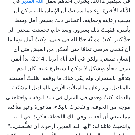
في سبتمبر 2012، بشَّرني أحدهم بعمل
الله القدير
في
الأيام الأخيرة. وعندما سمعتُ أن الإيمان بالله يمكن أن
يجلب رعايته وحمايته، أعطاني ذلك بصيص أمل وسط
يأسي، فقبلتُ ذلك بسرور. وبعد عام، تحسنت صحتي إلى
حدٍّ كبير. كنتُ ممتنَّة جدًا لله في قلبي، وكنتُ آمل يومًا ما
أن يُشفى مرضي تمامًا حتى أتمكن من العيش مثل أي
إنسانٍ طبيعي. ولكن في أحد أيام أبريل 2014، بدأ أنفي
ينزف فجأة وبشكل لا يمكن السيطرة عليه. كان الدم
يتدفَّق باستمرار، ولم يكن هناك ما يوقفه. ظللتُ أمسحه
بالمناديل، وسرعان ما امتلأت الأرض بالمناديل المشبَّعة
بالدماء. كنتُ وحدي في المنزل في ذلك الوقت. واجتاحتني
موجة من الخوف، وانفجرتُ بالبكاء، مذعورةً وغير متأكدة
مما ينبغي أن أفعله. وفي تلك اللحظة، فكرتُ في الله
وانتحبتُ قائلة له: "أيها الله القدير، أرجوك أن تخلِّصني..."