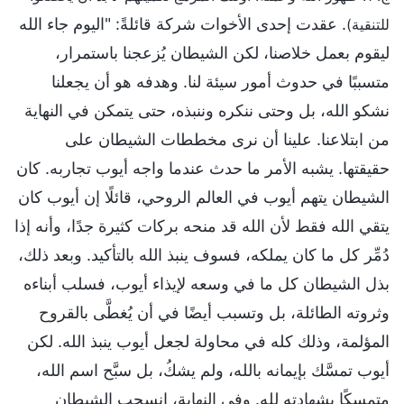
. عقدت إحدى الأخوات شركة قائلةً: "اليوم جاء الله
للتنقية)
ليقوم بعمل خلاصنا، لكن الشيطان يُزعجنا باستمرار،
متسببًا في حدوث أمور سيئة لنا. وهدفه هو أن يجعلنا
نشكو الله، بل وحتى ننكره وننبذه، حتى يتمكن في النهاية
من ابتلاعنا. علينا أن نرى مخططات الشيطان على
حقيقتها. يشبه الأمر ما حدث عندما واجه أيوب تجاربه. كان
الشيطان يتهم أيوب في العالم الروحي، قائلًا إن أيوب كان
يتقي الله فقط لأن الله قد منحه بركات كثيرة جدًا، وأنه إذا
دُمِّر كل ما كان يملكه، فسوف ينبذ الله بالتأكيد. وبعد ذلك،
بذل الشيطان كل ما في وسعه لإيذاء أيوب، فسلب أبناءه
وثروته الطائلة، بل وتسبب أيضًا في أن يُغطَّى بالقروح
المؤلمة، وذلك كله في محاولة لجعل أيوب ينبذ الله. لكن
أيوب تمسَّك بإيمانه بالله، ولم يشكُ، بل سبَّح اسم الله،
متمسكًا بشهادته لله. وفي النهاية، انسحب الشيطان