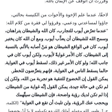
وقررتُ أن أتوقف عن الإيمان بالله.
لاحقًا، عندما علم الإخوة والأخوات من الكنيسة بحالتي،
جاؤوا لمساعدتي ودعمي، وقرؤوا لي فقرة من كلام الله:
"
عندما تعرّض أيوب للتجارب، كان الله والشيطان يتراهنان،
وسمح الله للشيطان أن يعذِّب أيوب. ومع أن الله كان يختبر
أيوب، كان في الواقع الشيطان هو مَنْ أصابه بالألم. بالنسبة
إلى الشيطان، كان الأمر غوايةً لأيوب، ولكن أيوب كان في
جانب الله؛ ولو كان الأمر غير ذلك، لسقط أيوب في الغواية.
حالما يسقط الناس في الغواية، فإنهم يتعرَّضون للخطر.
يمكن القول إن الخضوع للتنقية هو تجربة من الله، ولكن إن
لم تكن في حالة جيدة، يمكن القول إنَّه غواية من الشيطان.
إذا لم تكن لديك رؤية واضحة، فإن الشيطان سيتَّهمك
ويحجب عنك الرؤية، ولن تلبث أن تقع في الغواية
"
(الكلمة،
ج. 1. ظهور الله وعمله. أولئك المُزمَع تكميلهم لا بدّ أنْ يخضعوا