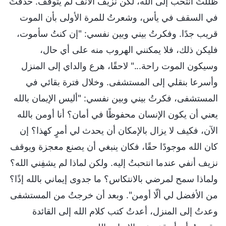
ظللتُ أنتحب إلى الله، لكن نزيف الأنف لم يتوقف. حدَّقتُ
في السقف في يأس، وشعرتُ للمرة الأولى بأن الموت
قريب جدًا. وفكرتُ بيني وبين نفسي: "إن كنتُ سأموت،
فليكن ذلك، فلا يمكنني الهروب منه على أي حال،
وسيكون الموت راحة..." لاحقًا، هرع والداي إلى المنزل
وأسرعا بنقلي إلى المستشفى. وخلال فترة بقائي في
المستشفى، فكرتُ بيني وبين نفسي: "أليس الإيمان بالله
يعني أن يكون الإنسان محفوظًا في أمان؟ أنا أومن بالله
الآن، فكيف لا يزال بالإمكان أن يحدث لي أمرٍ كهذا؟ إن
كان الله موجودًا حقًا، فكان ينبغي أن يصنع معجزة ويوقف
نزيف أنفي عندما انتحبتُ إليه. ولكن لماذا لم يشفِني الله؟
ولماذا سمح لمرضي بالانتكاس؟ ما جدوى إيماني بالله إذًا؟
من الأفضل لي ألّا أومن". وبعد أن خرجتُ من المستشفى
وعدتُ إلى المنزل، أعدتُ كتب كلام الله إلى القائدة