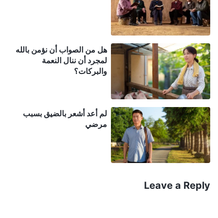
وذات يوم، قرأتُ فقرةً من كلام الله واكتسبتُ قدرًا من
الفهم للشوائب الموجودة في إيماني، وتحديدًا نيتي في
هل من الصواب أن نؤمن بالله
السعي وراء البركات. يقول الله القدير: "
كثيرون جدًا لا
لمجرد أن ننال النعمة
يؤمنون بي إلّا لكي أشفيهم. وكثيرون جدًا لا يؤمنون بي إلا
والبركات؟
لكي أستخدم قوتي لطرد الأرواح النجسة من أجسادهم،
وكثيرون جدًا يؤمنون بي فقط لينالوا مني السلام والفرح.
لم أعد أشعر بالضيق بسبب
وكثيرون جدًا لا يؤمنون بي إلا ليطالبوني بالمزيد من الثّراء
مرضي
الماديّ. وكثيرون جدًا لا يؤمنون بي إلا لكي يقضوا هذه الحياة
في سلام ويكونوا آمنين وسالمين في العالم الآتي. وكثيرون
جدًا يؤمنون بي ليتجنبوا عذاب الجحيم وينالوا بركات السماء.
وكثيرون لا يؤمنون بي إلا من أجل راحة مؤقتة، ولكنهم لا
Leave a Reply
يسعَون لربح أي شيء في العالم الآتي. حين أمنح غضبي
للناس وآخذ كل فرح وسلام كانا لديهم من قبل، يصيرون