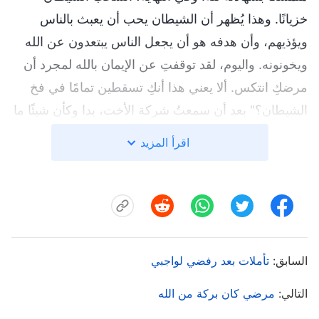
خزيانًا. وهذا يُظهر أن الشيطان يحب أن يعبث بالناس
ويؤذيهم، وأن هدفه هو أن يجعل الناس يبتعدون عن الله
ويخونونه. واليوم، لقد توقفتِ عن الإيمان بالله لمجرد أن
مرضكِ انتكس. ألا يعني هذا أنكِ تسقطين تمامًا في فخ
الشيطان؟" بعد أن سمعتُ شركة الأخت، بدا وكأن شيئًا ما
قد أضاء في ذهني. أدركتُ أن هذا المرض كان امتحانًا لي،
اقرأ المزيد
لأرى ما إذا كنتُ سأقف في صف الله أم في صف
الشيطان. إذا كنتُ قد توقفتُ حقًّا عن الإيمان، فإن
مخطط الشيطان كان سينجح. وعندما فكرتُ في ذلك،
قررتُ أن أواصل الإيمان بالله. لذلك، طلبتُ من الكنيسة
نسخةً من كتاب "
الكلمة يظهر في الجسد
"، وبدأتُ أقرأ
السابق:
تأملات بعد رفضي لواجبي
كلام الله بجدية كل يوم في المنزل. ومن خلال قراءة كلام
الله، توصلتُ إلى فهم أصل مرض الإنسان وألمه. في
التالي:
مرضي كان بركة من الله
البدء، خلق الله آدم وحواء، وكانا يعيشان بسعادة في جنة