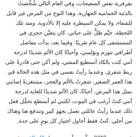
بفرفرية نقص الصفيحات، وفي العام التالي شُخِّصتُ
بالذئبة الحمامية الجهازية. وهذا النوع من المرض غير قابل
للشفاء، ولا يمكن السيطرة عليه إلا بالأدوية. ومنذ تلك
اللحظة، خيَّم ظلٌّ على حياتي. كان يتعيَّن حجزي في
المستشفى كل عام تقريبًا. وفيما بعد، بدأت مفاصل
أطرافي تتورم وتؤلمني، وأحيانًا كان الألم شديدًا لدرجة
أنني كنت بالكاد أستطيع المشي، ولم أكن حتى قادرةً على
ربط شعري. وعندما رأيتُ نفسي في مثل هذه الحالة في
هذا العمر الصغير، شعرتُ بالألم والعجز، مستغربةً إصابتي
بمثل هذا المرض. أحيانًا، كان الألم شديدًا للغاية لدرجة
أنني كنتُ أرغب في الموت، لكنني لم أستطع تحمُّل فعل
ذلك عندما رأيتُ عائلتي تعمل بجهدٍ كبير وتندفع هنا وهناك
من أجلي. كنتُ فقط أحاول اجتياز كل يومٍ على حدة.