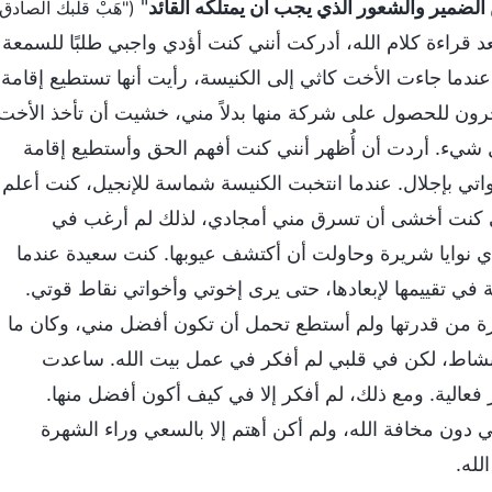
 الضمير والشعور الذي يجب أن يمتلكه القائد
"
("هَبْ قلبك الصادق
عد قراءة كلام الله، أدركت أنني كنت أؤدي واجبي طلبًا للسمعة
عندما جاءت الأخت كاثي إلى الكنيسة، رأيت أنها تستطيع إقامة
رون للحصول على شركة منها بدلاً مني، خشيت أن تأخذ الأخت
شيء. أردت أن أُظهر أنني كنت أفهم الحق وأستطيع إقامة
ي بإجلال. عندما انتخبت الكنيسة شماسة للإنجيل، كنت أعلم
لكني كنت أخشى أن تسرق مني أمجادي، لذلك لم أرغب في
لدي نوايا شريرة وحاولت أن أكتشف عيوبها. كنت سعيدة عندما
 في تقييمها لإبعادها، حتى يرى إخوتي وأخواتي نقاط قوتي.
يرة من قدرتها ولم أستطع تحمل أن تكون أفضل مني، وكان ما
شاط، لكن في قلبي لم أفكر في عمل بيت الله. ساعدت
عالية. ومع ذلك، لم أفكر إلا في كيف أكون أفضل منها.
بي دون مخافة الله، ولم أكن أهتم إلا بالسعي وراء الشهرة
لله.