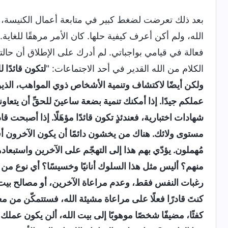
بعد ذلك تعرضت لضغط كبير في متابعة أعمال الكنيسة،
الله، ولم أكن أعرف كيفية حلها. كان الأمر مرهقًا للغا
فعالة في قيامي بواجباتي. لم أدرك على الإطلاق أن حالت
الكلام من الله القدير في أحد الاجتماعات: "
لتكون قائدًا
ولكن أيضًا لاكتشاف وتنمية الأشخاص ذوي المواهب، الذي
عملكم جيدًا. إذا أمكنك تنمية بضعة ساعينَ للحقِّ أن يتعاو
شهادات اختبارية، فعندئذٍ تكون قائدًا مؤهَلًا. إذا أصبحت
مستوى ولائك. هناك من يخشون دائمًا أن يكون الآخرون أف
مُهملون. يؤدّي بهم هذا إلى التهجّم على الآخرين واستبع
منهم؟ أليس مثل هذا السلوك أنانيًا وخسيسًا؟ أي نوع من 
رغبات النفس فقط، وعدم مراعاة الآخرين، أو مصالح بيت ال
كنتَ قادرًا فعلًا على مراعاة مشيئة الله، فستتمكّن من 
كفئًا، مضيفًا شخصًا موهوبًا إلى بيت الله، ألن يكون عم