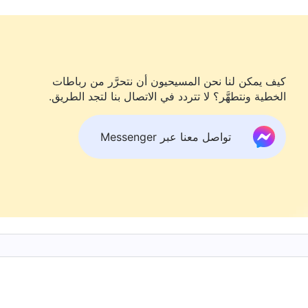
ل على
عمل الروح القدس
، وشعرت أن عقلي يضيق. تمامًا كما
التي تأسر البشر
". أتذكر ما يقوله الكتاب المقدس:
غيرة هي تعبير عن شخصية شيطانية. يمكنها أن تجعل الناس
كيف يمكن لنا نحن المسيحيون أن نتحرَّر من رباطات
الخطية ونتطهَّر؟ لا تتردد في الاتصال بنا لتجد الطريق.
جوهر السعي وراء السمعة والمكانة وعواقبه. يقول الله القدير،
تواصل معنا عبر Messenger
لأنانية باستمرار، فإن هؤلاء الأشخاص لا يمتلكون
: "لم أفعل أيّ شيءٍ؛ فكيف سبَّبت الخزي لله؟ ليس في
في النوايا والأهداف والدوافع وراء أفعالك، وفي
ها الشيطان، تكون أضحوكته وتسمح له بأن يملك فيك
ن تملكها كمؤمن. أنت تنتمي إلى الشيطان. أنت تُشوِّه
 هل سيتذكَّر الله الأشياء التي عملتها؟ وفي النهاية،
لك والواجب الذي أدَّيته؟ ألا ينبغي أن يُستخلص
اب المُقدَّس: "كَثِيرُونَ سَيَقُولُونَ لِي فِي ذَلِكَ