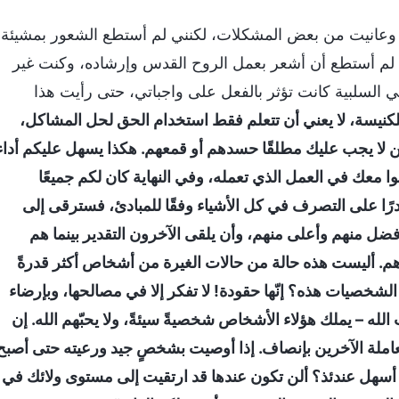
 وعانيت من بعض المشكلات، لكنني لم أستطع الشعور بمشيئة
ية. لم أستطع أن أشعر بعمل الروح القدس وإرشاده، وكنت غير
ي السلبية كانت تؤثر بالفعل على واجباتي، حتى رأيت هذا
 للكنيسة، لا يعني أن تتعلم فقط استخدام الحق لحل المشاكل،
ن لا يجب عليك مطلقًا حسدهم أو قمعهم. هكذا يسهل عليكم أداء
نوا معك في العمل الذي تعمله، وفي النهاية كان لكم جميعًا
 قادرًا على التصرف في كل الأشياء وفقًا للمبادئ، فسترقى إلى
ضل منهم وأعلى منهم، وأن يلقى الآخرون التقدير بينما هم
ادهم. أليست هذه حالة من حالات الغيرة من أشخاص أكثر قدرةً
الشخصيات هذه؟ إنّها حقودة! لا تفكر إلا في مصالحها، وبإرضاء
له – يملك هؤلاء الأشخاص شخصيةً سيئةً، ولا يحبّهم الله. إن
معاملة الآخرين بإنصاف. إذا أوصيت بشخصٍ جيد ورعيته حتى أصبح
لك أسهل عندئذ؟ ألن تكون عندها قد ارتقيت إلى مستوى ولائك في