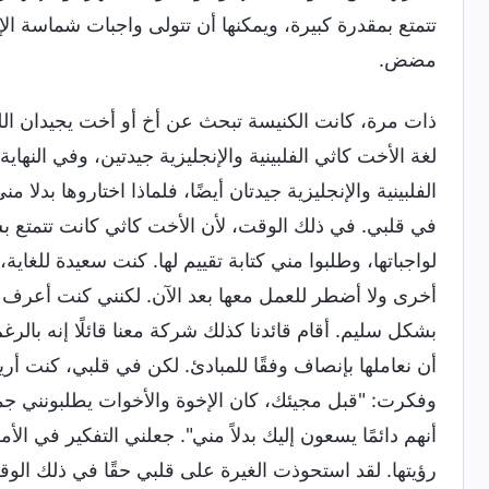
تتمتع بمقدرة كبيرة، ويمكنها أن تتولى واجبات شماسة الإ
مضض.
ذات مرة، كانت الكنيسة تبحث عن أخ أو أخت يجيدان اللغ
لغة الأخت كاثي الفلبينية والإنجليزية جيدتين، وفي النه
الفلبينية والإنجليزية جيدتان أيضًا، فلماذا اختاروها بد
في قلبي. في ذلك الوقت، لأن الأخت كاثي كانت تتمتع بش
لواجباتها، وطلبوا مني كتابة تقييم لها. كنت سعيدة للغاية
أخرى ولا أضطر للعمل معها بعد الآن. لكنني كنت أعرف أي
بشكل سليم. أقام قائدنا كذلك شركة معنا قائلًا إنه بال
أن نعاملها بإنصاف وفقًا للمبادئ. لكن في قلبي، كنت أريد
وفكرت: "قبل مجيئك، كان الإخوة والأخوات يطلبونني جمي
أنهم دائمًا يسعون إليك بدلاً مني". جعلني التفكير في الأ
رؤيتها. لقد استحوذت الغيرة على قلبي حقًا في ذلك الوق