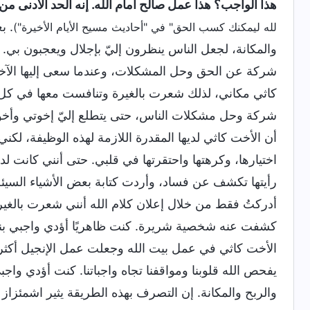
هذا الواجب؟ هذا عمل صالح امام الله. إنه الحد الأدنى من
. ب
لله ليمكنك كسب الحق" في "أحاديث مسيح الأيام الأخيرة")
والمكانة، لجعل الناس ينظرون إليّ بإجلال ويعجبون بي. 
شركة عن الحق وحل المشكلات، وعندما سعى إليها الآخ
كاثي مكاني، لذلك شعرت بالغيرة وتنافست معها في كل 
شركة وحل مشكلات الناس، حتى يتطلع إليّ إخوتي وأخوات
أن الأخت كاثي لديها المقدرة اللازمة لهذه الوظيفة، 
اختيارها، وكرهتها واحتقرتها في قلبي. حتى أنني كانت 
رأيتها تكشف عن فساد، وأردت كتابة بعض الأشياء السيئة
أدركتُ فقط من خلال إعلان كلام الله أنني شعرت بالغ
كشفت عنه شخصية شريرة. كنت ظاهريًا أؤدي واجبي بن
الأخت كاثي في عمل بيت الله وجعلت عمل الإنجيل أكثر ف
يفحص الله قلوبنا ومواقفنا تجاه واجباتنا. كنت أؤدي واج
والربح والمكانة. إن التصرف بهذه الطريقة يثير اشمئزاز ا