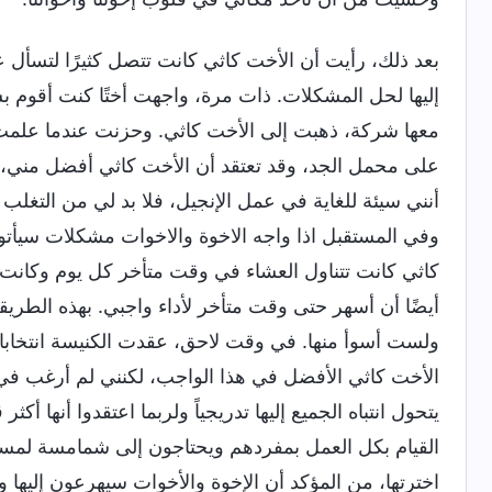
بعد ذلك، رأيت أن الأخت كاثي كانت تتصل كثيرًا لتسأل ع
إليها لحل المشكلات. ذات مرة، واجهت أختًا كنت أقوم 
معها شركة، ذهبت إلى الأخت كاثي. وحزنت عندما علمت أن
على محمل الجد، وقد تعتقد أن الأخت كاثي أفضل مني، وأ
أنني سيئة للغاية في عمل الإنجيل، فلا بد لي من التغلب
وفي المستقبل اذا واجه الاخوة والاخوات مشكلات سيأتون ا
كاثي كانت تتناول العشاء في وقت متأخر كل يوم وكانت م
أيضًا أن أسهر حتى وقت متأخر لأداء واجبي. بهذه الطريقة
ولست أسوأ منها. في وقت لاحق، عقدت الكنيسة انتخابات
الأخت كاثي الأفضل في هذا الواجب، لكنني لم أرغب في
يتحول انتباه الجميع إليها تدريجياً ولربما اعتقدوا أنها أك
القيام بكل العمل بمفردهم ويحتاجون إلى شمامسة لمساعد
اخترتها، من المؤكد أن الإخوة والأخوات سيهرعون إليها