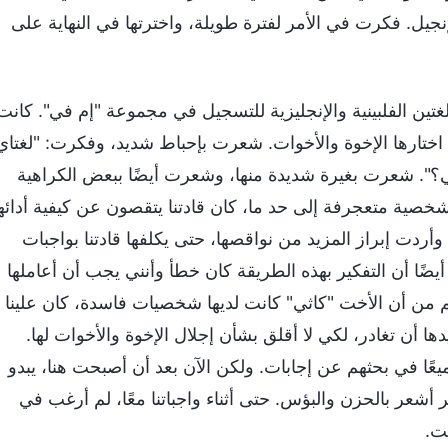
نجيل. فكرت في الأمر لفترة طويلة، واخترتها في النهاية على
تين الفلبينية والإنجليزية للتسجيل في مجموعة "إم في". كانت
اية اختارها الإخوة والأخوات. شعرت بإحباط شديد، وفكرت: "لغتاي
لا مني؟". شعرت بغيرة شديدة منها، وشعرت أيضًا ببعض الكراهية
خصية متعجرفة إلى حد ما، كان قادتنا يتقصون عن كيفية أدائه
، وأردت إبراز المزيد من نواقصها، حتى يكلفها قادتنا بواجبات
ضًا أن التفكير بهذه الطريقة كان خطأ وأنني يجب أن أعاملها
رغم من أن الأخت "كاثي" كانت لديها شخصيات فاسدة، كان علينا
ها أن تغادر، لكي لا أقلق بشأن إجلال الإخوة والأخوات لها.
عًا في بحثهم عن إجابات. ولكن الآن بعد أن أصبحت هنا، يبدو
مر أشعر بالحزن والبؤس. حتى أثناء واجباتنا معًا، لم أرغب في
ت.