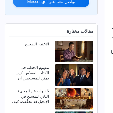
تواصل معنا عبر Messenger
مقالات مختارة
الاختيار الصحيح
ا
مفهوم الخطية في
الكتاب المقدَّس: كيف
يمكن للمسيحيين أن
يتخلصوا من الخطية؟
6 نبوات عن المجيء
الثاني للمسيح في
الإنجيل قد تحقَّقت: كيف
ينبغي لنا أن نرحِّب به؟