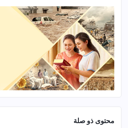
أتمكن من أداء واجباتي بشكل جيد، ولم أستطع الحصو
يكشف كلام الله، "
هذه هي قيود طبيعة الشيطان الفاسدة 
"وَنَخْرُ ٱلْعِظَامِ ٱلْحَسَدُ"
. هذا صحيح. ال
(أمثال 14: 30)
يكرهون، وحتى يفعلوا أشياء غير عقلانية.
لاحقًا، رأيت مقطعًا آخر من كلام الله ساعدني على فهم 
"
إذا كنت تعيش دائمًا بالجسد، وتُشبع رغباتك ا
واقع الحق؛ وهذه علامة جلب الخزي لله. أنت تقول
عقلك ما هو ليس شرير." في خواطرك وأفكارك، و
عواقب ما قد فعلته – أي في كُلّ طريقةٍ ترضي ب
شيئًا. أنت لا تملك عن بُعدٍ الشهادة التي يجب أ
اسم الله في كُلّ شيءٍ ولا تملك شهادةً حقيقيَّة.
ما الاستنتاج الذي سوف يستخلصه الله بشأن أفعا
محتوى ذو صلة
شيءٌ ما من ذلك، أي بيانٌ ما؟ يقول الرَّبّ يسوع في الكت