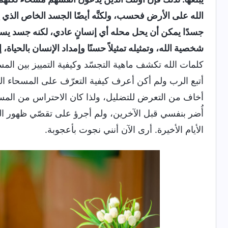
الله على الأرض فحسب، ولكنَّه أيضًا الجسد الخاص الذي يتّ
جسدًا يمكن أن يحل محله أي إنسانٍ عادي، لكنه جسد يست
شخصية الله، وتمثيله تمثيلاً حسنًا وإمداد الإنسان بالحياة، إ
كلمات الله تكشف ماهية التجسّد وكيفية التمييز بين الم
أتبع الرب ولم أكن أعرف كيفية التعرّف على المسحاء ال
أخاف من التعرض للتضليل، ولذا كان الاحتراس من المسحا
أُضر بنفسي قبل الآخرين، ولم أجرؤ على تقصّي ظهور ا
الأيام الأخيرة. أرى الآن أنني نجوت بأعجوبة.