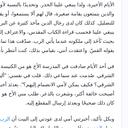
الأيام الأخيرة، ولذا ينبغي علينا الحذر. وتحديدًا بالنسبة
والذين يتمتعون بقامة صغيرة، قال لهم ألا يستمعوا، أو ي
للتضليل. كذلك كان لدى رجال الدين مآخذ كثيرة عن البرق 
ينبغي علينا فحسب قراءة الكتاب المقدس، والاعتراف إلى
بحيث نُأخَذ إلى ملكوته عندما يأتي الرب. صدّقت هذا تما
يقوله القسّ. واعتقدت أنني، بقيامي بذلك، كنت أنتظر ب
في أحد الأيام صادفت في المدرسة الأخ هو من الكنيسة و
الشرقي. صُدمت عند سماعي ذلك. قلت في نفسي: "أليس ا
الشرقي؟ فكيف يمكن لأمي الانضمام إليهم؟". بعدئذ أخب
أصبحت خائفة أكثر، وشعرت بالذعر. طلب مني الأخ هو ا
كان ذلك صحيحًا وبعدئذ إرسال المقطع إليه.
وبكل تأكيد، أخبرتني أمي لدى عودتي إلى البيت أن
الرب
بعمل
الدينونة
بدءًا من بيت الله ليطهّر الناس ويغيّرهم، و