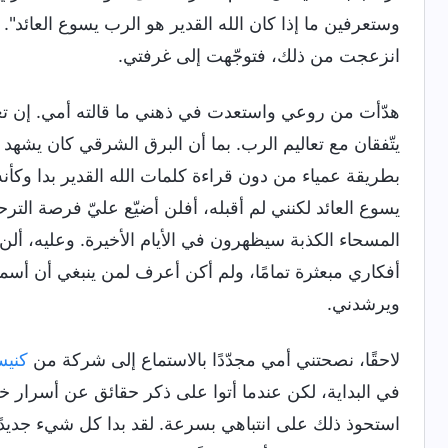
وستعرفين ما إذا كان الله القدير هو الرب يسوع العائد". و
انزعجت من ذلك، فتوجّهت إلى غرفتي.
هدّأت من روعي واستعدت في ذهني ما قالته أمي. إن تع
يتّفقان مع تعاليم الرب. بما أن البرق الشرقي كان يشهد 
بطريقة عمياء من دون قراءة كلمات الله القدير بدا وكأنه
يسوع العائد لكنني لم أقبله، أفلن أضيّع عليّ فرصة الت
المسحاء الكذبة سيظهرون في الأيام الأخيرة. وعليه، أ
أفكاري مبعثرة تمامًا، ولم أكن أعرف لمن ينبغي أن أسمع،
ويرشدني.
لاحقًا، نصحتني أمي مجدّدًا بالاستماع إلى شركة من
كنيس
في البداية، لكن عندما أتوا على ذكر حقائق عن أسرار خطة
استحوذ ذلك على انتباهي بسرعة. لقد بدا كل شيء جديدً