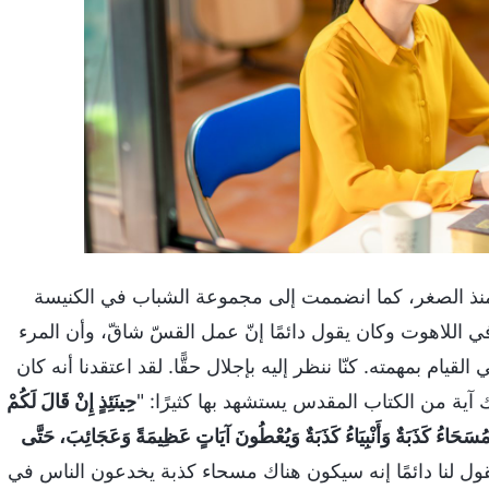
منذ الصغر، كما انضممت إلى مجموعة الشباب في الكنيسة
 في اللاهوت وكان يقول دائمًا إنّ عمل القسّ شاقّ، وأن المرء
ام بمهمته. كنّا ننظر إليه بإجلال حقًّا. لقد اعتقدنا أنه كان
آية من الكتاب المقدس يستشهد بها كثيرًا: "
حِينَئِذٍ إِنْ قَالَ لَكُمْ
ُ مُسَحَاءُ كَذَبَةٌ وَأَنْبِيَاءُ كَذَبَةٌ وَيُعْطُونَ آيَاتٍ عَظِيمَةً وَعَجَائِبَ، حَتَّى
قول لنا دائمًا إنه سيكون هناك مسحاء كذبة يخدعون الناس في