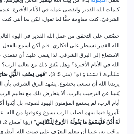
كلمات الله القدير واتقصى عمله في الأيام الأخيرة. عندم
الشرقيّ. كنت مقاوِمة حقًّا لما تقول، لكن بما أنني كنت
حضّتني على التحقق من عمل الله القدير في اليوم التال
الله القدير تسيطر على أفكاري. فلم أكن أسمع بالفعل. و
الاستماع إلى البرق الشرقي. لذا ينبغي عليك أن تبتعدي
الله في الأيام الأخيرة؟ وهل يتّفق ذلك مع تعاليم الرب؟ 
مَلَكُوتَ ٱلسَّمَاوَاتِ
"
. "
فَفِي نِصْفِ ٱللَّيْلِ صَارَ 
(متى 5: 3)
يريدنا الله أن نسعى بخشوع. يشهد البرق الشرقي بأن الرب
يُثنينا عن الترحيب بالرب. ألا يتعارض ذلك مع تعاليم ال
أيام الرب، لم يستمع المؤمنون اليهود لصوته، بل أيّدوا أ
تآمروا فيما بينهم لصلب الرب يسوع وعوقبوا من الله. عل
لَهُ أُذُنٌ فَلْيَسْمَعْ مَا يَقُولُهُ ٱلرُّوحُ لِلْكَنَائِسِ
"
(رؤيا أصحاح 2، 3)
نرحّب به، علينا أن نتعلم التعرّف على صوت الله. أنظري 