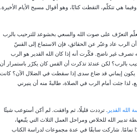
فيما هي تتكلّم، التقطت كتابًا، وهو أقوال مسيح الأيام الأخيرة.
لّم التعرّف على صوت الله والسعي بخشوعد للترحيب بالرب
أن الرب عاد وعبّر عن الحقائق، فإن الاستماع إلى القسّ
 تصرف غير ناضج. فكّرت أنه إذا كان الله القدير هو الرب
رحيب بالرب؟ لكن عندئذ تذكرت أن القس كان يكرّر باستمرار أن
لن يكون إيماني قد ضاع سدى إذا سقطت في الضلال الآن؟ كانت
 لذا جئت أمام الرب في الصلاة، طالبةً منه أن ينيرني
ة الله القدير
. ترددت قليلًا، ثم وافقت. لم أكن أستوعب شيئًا
 تدبير الله للخلاص ومراحل العمل الثلاث التي يتّبعها،
ا تمامًا. شاركت سابقًا في عدة مجموعات لدراسة الكتاب