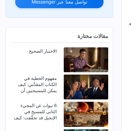
تواصل معنا عبر Messenger
مقالات مختارة
الاختيار الصحيح
مفهوم الخطية في
الكتاب المقدَّس: كيف
يمكن للمسيحيين أن
يتخلصوا من الخطية؟
6 نبوات عن المجيء
الثاني للمسيح في
الإنجيل قد تحقَّقت: كيف
ينبغي لنا أن نرحِّب به؟