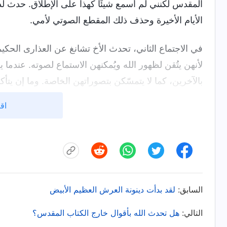
المقدس لكنني لم أسمع شيئًا كهذا على الإطلاق. حدث لد
الأيام الأخيرة وحذف ذلك المقطع الصوتي لأمي.
في الاجتماع الثاني، تحدث الأخ تشانغ عن العذارى الحكي
لأنهن يتُقن لظهور الله ويُمكنهن الاستماع لصوته. عندما 
بالآخرين، كما لا يتمسّكن بتصوراتهن الخاصة. وما إن يتأ
إلى الوراء. إن ذلك النوع من الأشخاص لن يتعرض للتضلي
اقر
إلى حسن التمييز ولا يحبِبن الحق. ولا يحاولن الاستماع
مُستمعات إلى القساوسة والشيوخ كما يفعل الجميع. ومه
آذانهن ويغلقن أبوابهن. إنهن جاهلات. بعض الأشخاص يتع
يرفضهم الناس وأن تقوم كنائسهم بنبذهم. إنهم لا يسعون 
السابق:
لقد بدأت دينونة العرش العظيم الأبيض
عندما سمعت ذلك، استيقظت. رأيت أنني كنت أكتفي بالاس
على تقصّي عمل الله القدير في الأيام الأخيرة. بيد أنه إذا 
التالي:
هل تحدث الله بأقوال خارج الكتاب المقدس؟
أكون بمثابة عذراء جاهلة؟ قال لنا الرب يسوع: "
اِسْأَلُوا تُ