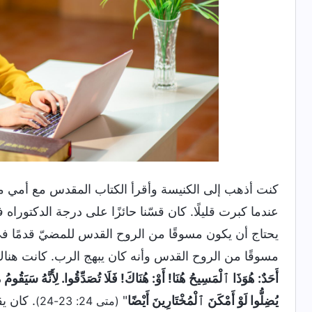
كنت أذهب إلى الكنيسة وأقرأ الكتاب المقدس مع أمي 
عندما كبرت قليلًا. كان قسّنا حائزًا على درجة الدكتوراه
يحتاج أن يكون مسوقًا من الروح القدس للمضيّ قدمًا في القي
مسوقًا من الروح القدس وأنه كان يبهج الرب. كانت هناك 
أَحَدٌ: هُوَذَا ٱلْمَسِيحُ هُنَا! أَوْ: هُنَاكَ! فَلَا تُصَدِّقُوا. لِأَنَّهُ سَيَقُوم
يُضِلُّوا لَوْ أَمْكَنَ ٱلْمُخْتَارِينَ أَيْضًا
"
. كان ي
(متى 24: 23-24)