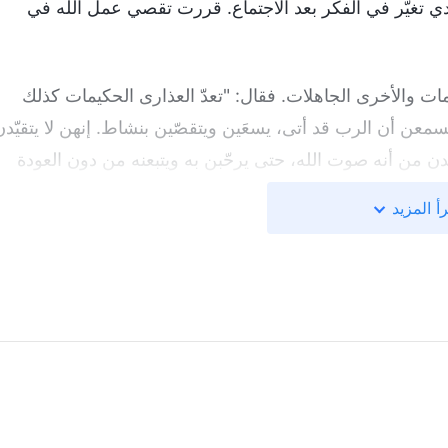
ي تغيّر في الفكر بعد الاجتماع. قررت تقصي عمل الله في
مات والأخرى الجاهلات. فقال: "تعدّ العذارى الحكيمات كذلك
يسمعن أن الرب قد أتى، يسعَين ويتقصّين بنشاط. إنهن لا يتقيّدن
كدن من أنه صوت الله، حتى يرحّبن به ويتبعنه من دون العودة
ل من المسحاء الكذبة. وفي المقابل، تفتقر العذارى الجاهلات
أ المزيد
 إلى صوت الرب للترحيب به، بل يحببن المكانة والسلطة،
ما تكن الطريقة التي يطرق فيها الرب من خلالها، يصمِمن
رّفون على صوت الله لكنهم لا يجرؤون على اتباعه، مخافة أن
إطلاقًا وراء الحق، فكيف يمكنهم الترحيب بعودة الرب؟".
تماع إلى القساوسة والشيوخ لفترة طويلة، دون أن أتجرّأ
كان الله القدير هو حقًّا الرب يسوع العائد لكنني لم أقبل به، ألا
عْطَوْا. اُطْلُبُوا تَجِدُوا. اِقْرَعُوا يُفْتَحْ لَكُمْ
"
. لقد أملت في
(متى 7: 7)