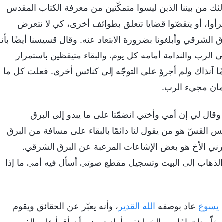
 لأولئك من بيننا الذين ليسوا متمكّنين من معرفة الكتاب المقدس
قرأوا، أو يتقصّوا قضايا تتعلق بطوائف أخرى، كي لا نتعرض
الشرقي وأبلغونا بضرورة الابتعاد عنه. وقال قسيسنا أيضًا بأنه
 الرب والندامة أمامه كل يوم، والبقاء متيقظين باستمرار
مًا آنذاك ولم أجرؤ على التوجّه إلى كنائس أخرى. فعلت كل ما
أمان مجيء الرب.
قال لي إن أمي وأختي انضمّتا على ما يبدو إلى البرق
لقسّ هو من يقول لنا دائمًا بالبقاء على مسافة من البرق
رني الأخ هو بعض الإشاعات المرعبة عن البرق الشرقي.
لذهاب إلى البيت وتسجيل مقطع صوتي أسأل فيه أمي ما إذا
 يسوع
عاد بوصفه
الله القدير
، وأنه يعبّر عن الحقائق ويقوم
يخلّصنا تمامًا من الخطيئة. وأرادت مني أن أقرأ على الفور