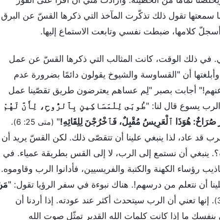
ا سمعتها تقول ذلك تذكّرت المآخذ التي ذكرها القسّ عن البرق
 أسجلّ كلامها، ضبطت نفسي وتابعت الاستماع إليها.
ي. في ذلك الوقت، كانت المثالب التي ذكرها القسّ عن عمل
أبلغتها أن "القساوسة والشيوخ يقولون دائمًا بضرورة عدم
 عنهم!" أجابت بصبر "لِم عساهم يعترضون طريق تقصّينا عمل
الرب يسوع قال لنا: "
طُوبَى لِلْمَسَاكِينِ بِٱلرُّوحِ، لِأَنَّ لَهُمْ
صُرَاخٌ: هُوَذَا ٱلْعَرِيسُ مُقْبِلٌ، فَٱخْرُجْنَ لِلِقَائِهِ!
"
.
(متى 25: 6)
 قد عاد، لذا ينبغي علينا أن تتقصّى ذلك. لكن القسّ يريد أن
رب؟. ينبغي أن نستمع إلى الرب، لا إلى القس بطريقة عمياء. في
كاذيب رؤساء الكهنة والكتبة والفريسيين، فأدانوا الرب وقاوموه.
ينا أن نتعلم من درسهم!. هناك نبوءة في سفر الرؤيا تقول: "
مَن
. إنها تعني أن الرب سيتحدث أكثر عند عودته. إذا أردنا أن
بنفسك ما إذا كانت كلمات الله القدير تمثّل صوت الله