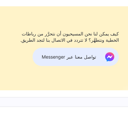
 ينبغي أن أكون بمثابة العذراء الحكيمة التي تطلب وتتقصّى.
قال الرب يسوع، "
حِينَئِذٍ إِنْ قَالَ لَكُمْ أَحَدٌ: هُوَذَا ٱلْمَسِيحُ هُنَا! أَوْ:
َةٌ وَيُعْطُونَ آيَاتٍ عَظِيمَةً وَعَجَائِبَ، حَتَّى يُضِلُّوا لَوْ أَمْكَنَ ٱلْمُخْتَارِينَ
كيف يمكن لنا نحن المسيحيون أن نتحرَّر من رباطات
آيات لتحذيرنا من المسحاء الكذبة في الأيام الأخيرة، قائلين
الخطية ونتطهَّر؟ لا تتردد في الاتصال بنا لتجد الطريق.
 تقصّي مجيء الرب، خوفًا من أن نتعرّض للتضليل، لكن لا يبد
ه الرب؟ وكيف يمكننا تلافي التعرّض للتضليل من المسحاء الكذب
تواصل معنا عبر Messenger
الكتاب المقدس يعرفون أنه سيكون هناك مسحاء كذبة وأنبياء
 الدين يستخدمون دائمًا هذا النص لتحذيرهم من المسحاء الكذبة
ي إيمانهم. إنهم يعتقدون أن جميع الأخبار عن مجيء الرب هي
لرب يسوع؟ قال الرب يسوع، "
حِينَئِذٍ إِنْ قَالَ لَكُمْ أَحَدٌ: هُوَذَا
َةٌ وَأَنْبِيَاءُ كَذَبَةٌ وَيُعْطُونَ آيَاتٍ عَظِيمَةً وَعَجَائِبَ، حَتَّى يُضِلُّوا لَوْ
أن الرب يسوع أبلغنا فقط أن المسحاء والأنبياء الكذبة سيظهرون