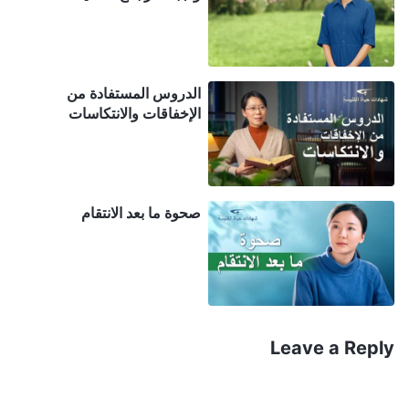
تبتلع كل كلمة ترغب في قولها. عندما يكون هناك شيء تريد
أن تقوله وقد قلَّبته في قلبك لفترة طويلة، فإنك تتراجع ولا
تجرؤ على قوله، أو تشعر بالحرَج من قوله، معتقدًا أنه لا
ينبغي عليك فعل ذلك، وإذا قلته فإنك تَشعُر كما لو كنت قد
الدروس المستفادة من
الإخفاقات والانتكاسات
كسرتَ قاعدة ما أو انتهكتَ القانون. وعندما تعبِّر يومًا ما
عن وجهة نظرك بفعالية، ستشعر في أعماقك بالاضطراب
وعدم الارتياح بشكل لا يُضاهى. رغم أنَّ هذا الشعور بعدم
الارتياح الكبير يتلاشى تدريجيًّا، فشعورك بالدونيَّة يخنق
صحوة ما بعد الانتقام
ببطء الأفكار والمقاصد والخطط التي لديك لرغبتك في
التحدث، ورغبتك في التعبير عن آرائك الخاصة، ورغبتك في
أن تكون شخصًا عاديًا، ورغبتك في أن تكون مثل أي شخص
آخر فحسب. أولئك الذين لا يفهمونك يظنون أنك شخص
Leave a Reply
قليل الكلام، وذو خُلُق وهادئ وخجول، وشخص لا يحب أن
يبرز من بين الآخرين. إنك تشعر بالحرج عندما تتحدَّث أمام