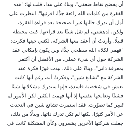
أن يفضح نقاط ضعفي". وبناءً على هذا، قلت لها: "هذه
الفقرة من كلمات الله رائعة جدًّا، اقرئيها". انتظرت على
أمل أن تدرك حالتها غير الصحيحة بعد قراءة الفقرة،
ولكن، لدهشتي، لم تقل شيئًا بعد قراءتها. كنت محبطة
قليلًا. وأردتُ أن أعقد معها الشركة، لكنني حينها فكرت:
"فهمي لكلام الله سطحي جدًّا، ولن يكون بإمكاني عقد
الشركة حول أي شيء عملي. من الأفضل أن أكتفي
بمعرفة ذاتي". وبناءً على ذلك، نبذت فورًا فكرة عقد
الشركة مع "تشانغ شين"، وفكرتُ أنه، رغم أنها كانت
تعيش في شخصية فاسدة، فإنها ستدرك مشكلاتها شيئًا
فشيئًا وتعالجها بنفسها إذ أنها فهمت الكثير. لكن الأمور لم
تَسِر كما تصوّرت. فقد استمرت تشانغ شين في التحدث
عن الأمر كثيرًا، لكنها لم تكن تدرك ذاتها، وبدلًا من ذلك،
جعلت شركتها الآخرين يشعرون وكأن المشكلة كانت في