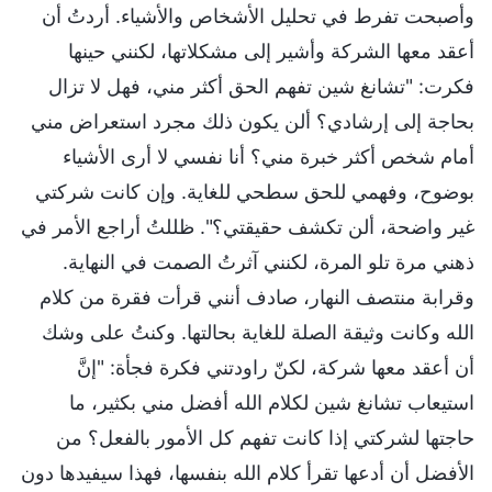
وأصبحت تفرط في تحليل الأشخاص والأشياء. أردتُ أن
أعقد معها الشركة وأشير إلى مشكلاتها، لكنني حينها
فكرت: "تشانغ شين تفهم الحق أكثر مني، فهل لا تزال
بحاجة إلى إرشادي؟ ألن يكون ذلك مجرد استعراض مني
أمام شخص أكثر خبرة مني؟ أنا نفسي لا أرى الأشياء
بوضوح، وفهمي للحق سطحي للغاية. وإن كانت شركتي
غير واضحة، ألن تكشف حقيقتي؟". ظللتُ أراجع الأمر في
ذهني مرة تلو المرة، لكنني آثرتُ الصمت في النهاية.
وقرابة منتصف النهار، صادف أنني قرأت فقرة من كلام
الله وكانت وثيقة الصلة للغاية بحالتها. وكنتُ على وشك
أن أعقد معها شركة، لكنّ راودتني فكرة فجأة: "إنَّ
استيعاب تشانغ شين لكلام الله أفضل مني بكثير، ما
حاجتها لشركتي إذا كانت تفهم كل الأمور بالفعل؟ من
الأفضل أن أدعها تقرأ كلام الله بنفسها، فهذا سيفيدها دون