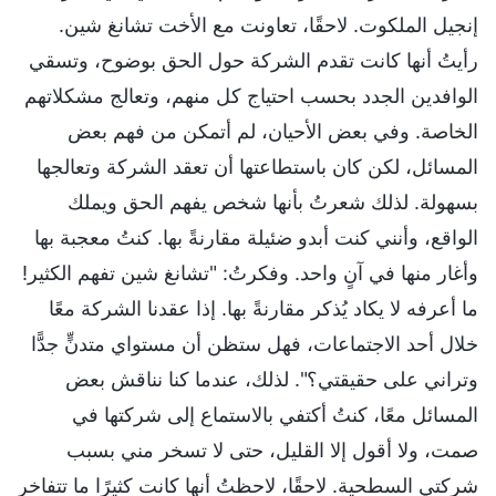
إنجيل الملكوت. لاحقًا، تعاونت مع الأخت تشانغ شين.
رأيتُ أنها كانت تقدم الشركة حول الحق بوضوح، وتسقي
الوافدين الجدد بحسب احتياج كل منهم، وتعالج مشكلاتهم
الخاصة. وفي بعض الأحيان، لم أتمكن من فهم بعض
المسائل، لكن كان باستطاعتها أن تعقد الشركة وتعالجها
بسهولة. لذلك شعرتُ بأنها شخص يفهم الحق ويملك
الواقع، وأنني كنت أبدو ضئيلة مقارنةً بها. كنتُ معجبة بها
وأغار منها في آنٍ واحد. وفكرتُ: "تشانغ شين تفهم الكثير!
ما أعرفه لا يكاد يُذكر مقارنةً بها. إذا عقدنا الشركة معًا
خلال أحد الاجتماعات، فهل ستظن أن مستواي متدنٍّ جدًّا
وتراني على حقيقتي؟". لذلك، عندما كنا نناقش بعض
المسائل معًا، كنتُ أكتفي بالاستماع إلى شركتها في
صمت، ولا أقول إلا القليل، حتى لا تسخر مني بسبب
شركتي السطحية. لاحقًا، لاحظتُ أنها كانت كثيرًا ما تتفاخر