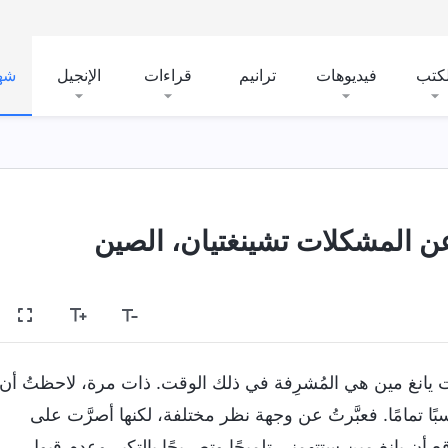
لكتب
فيديوهات
ترانيم
قراءات
الإنجيل
شه
عن المشكلات تشينغتيان، الصين
سة. كانت يانغ مين هي المُشرِفة في ذلك الوقت. ذات مرة، لاحظتُ أن
ا تمامًا. فعبَّرتُ عن وجهة نظر مختلفة، لكنها أصرَّت على
ع أن يانغ مين ستتهمني تلميحًا وتصريحًا بالتكبر وعدم قبول