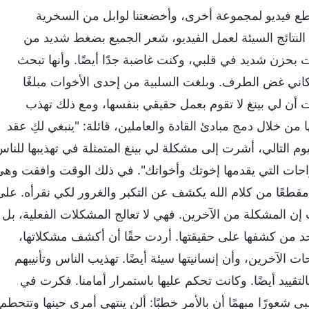
قطع فيديو لمجموعة أخرى، وأخضعتنا لوابل من السخرية
ة النتائج السيئة لعمل الفيديو، شعر الجميع بضغط شديد من
ت بحزن شديد في قلبي، وكنت غاضبة جدًا أيضًا. وأنها تبحث
إمكاني غض الطرف. وبلغت السلبية من إحدى الأخوات مبلغًا
رت أن لي بينغ لا تقوم بعمل حقيقي بنفسها، ومع ذلك تهذب
 من خلال دمج مبادئ القادة والعاملين، قائلة: "ينبغي لكِ عقد
التالي، أشرت إلى مشكلة لي بينغ المتمثلة في تهذيبها للناس
احات التي يقدمها إخوتك وأخواتك". في ذلك الوقت وافقت وهي
 مقطعًا من كلام الله يكشف عن التكبر والغرور لكي نقرأه. على
 إن المشكلة من الآخرين. فهي لا تعالج المشكلات الفعلية، بل
 أحد من كشفها على حقيقتها. أردت حقًا أن أكشف مشكلاتها،
 الآخرين، وأن إنسانيتها سيئة أيضًا. تهذيب الناس وتأنيبهم
قييد أيضًا. وكانت تحكم عليها باستمرار أمامنا. فكرت في
عورًا مبهمًا أن بالأمر خطبًا: ألن ينتهي أمري حينها وتتحطم