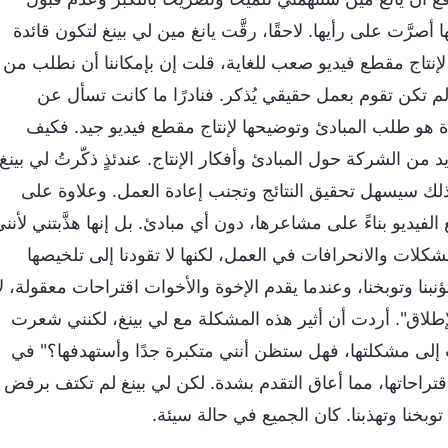
رَّت على رأيها. لاحقًا، رقَّت يانغ مين لي بينغ لتكون قائدة
إنتاج مقطع فيديو صعب للغاية، قلت إن بإمكاننا أن نطلب من
غ لم تكن تقوم بعمل حقيقي يُذكر. فنادرًا ما كانت تسأل عن
هو طلب المبادئ وتوضيحها لإنتاج مقطع فيديو جيد. فكيف
د من الشركة حول المبادئ وأفكار الإنتاج. عندئذٍ ذكّرتُ لي بينغ
ذلك سيسهل تحقيق النتائج وتجنب إعادة العمل. وعلاوة على
ديو بناءً على مشاعرها، دون أي مبادئ. بل إنها هذَّبتني لأنن
ات والانحرافات في العمل، لكنها لا تقودنا إلى تلخيصها
بنا وتوبخنا، وعندما يقدم الإخوة والأخوات اقتراحات معقولة، لا
لإطلاق". أردت أن أثير هذه المشكلة مع لي بينغ، لكنني شعرت
 إلى مشكلتها، فهل ستظن أنني متكبرة جدًا وأستهدفها؟" في
لاقتراحاتها، مما أعاق التقدم بشدة. لكن لي بينغ لم تكتف برفض
توبخنا وتهذبنا. كان الجميع في حالة سيئة.