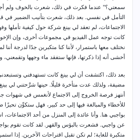
سمعتي؟" عندما فكرت في ذلك، شعرت بالخوف ولم أجرؤ 
التأمل في نفسي. بعد ذلك، شعرت بتأنيب الضمير في قلبي،
الاجتماعات، لم تعقد لي بينغ شركة حول كيفية تأملها وفهم
كانت توجه عمل الفيديو في مجموعات أخرى، وإن الإخوة وا
نختلف معها باستمرار، لأننا كنا متكبرين جدًا لدرجة أننا 
أخشى أنه إذا ذكرتها، فإنها ستفقد ماء وجهها وتقمعني، ول
بعد ذلك، اكتشفت أن لي بينغ كانت تستهدفني وتستبعدني
مضيفة، ولذلك عدت متأخرة قليلًا. حينها شرَّحتني لي بينغ
أنتهز فرصة الخروج إلى الاجتماع لأنغمس في شهوات جسدي
للأخطاء والمبالغة فيها إلى حد كبير، فهل ستكوِّن تحيزًا
بواجبي هنا. وأنا عائدة إلى المنزل من أحد الاجتماعات، ا
عن واجبي. فشعرت بالبؤس والقهر. لقد كانت تقوم بواجبها
متكبرة للغاية؛ لم تكن تقبل اقتراحات الآخرين. إذا اس