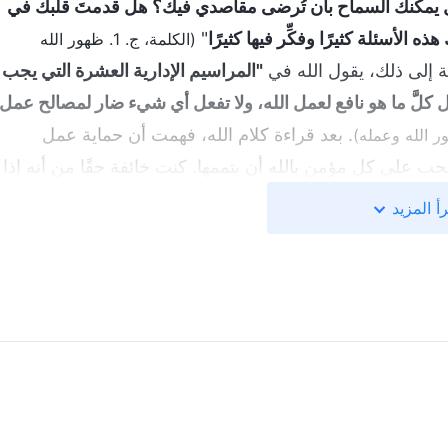
 يمكنك السماح بأن تُرضى مقاصدي فيك؟ هل قدمتَ قلبك في
سئلة كثيرًا وفكِّر فيها كثيرًا
"
(الكلمة، ج. 1. ظهور الله
فة إلى ذلك، يقول الله في
"المراسيم الإدارية العشرة التي يجب
 كلَّ ما هو نافع لعمل الله، ولا تفعل أي شيء ضار لمصالح عمل
. بعد قراءة كلام الله، فهمت أن حماية عمل
جب على كل مؤمن بالله أن يتممها. كنت خائفة حقًا من أنه إذا
مع الناس وتعذبهم، وكانت إنسانيتها حقودة. كنت أخشى أن
أ المزيد
إبلاغ عنها، ولم أجرؤ على محاربة قوى الظلمة. فكيف أكون
ل الكنيسة أو مصالحها على الإطلاق، وفكرت فقط في مصالحي
مل لنا لتمييز أضداد المسيح والقادة الكذبة. ولكن، فكرت بعد
عطاني الله إياها لأمارس الحق. لم يعد بإمكاني أن أتقيد بقوى
باستمرار بسبب قمع لي بينغ لي. من الواضح أن لدي تمييزًا تجاه
نا جبانة جدًا، وأفتقر إلى أدنى حس بالعدالة. أنا أثير مقتك!
ذبة والإبلاغ عنهم. أعلم أن مقصدك في هذا، وأنا على استعداد