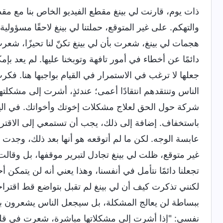
ذات يوم، قارنت لي بينغ مقطع الفيديو الخاص بنا مع م
والتهكم. على غير المتوقع، حملتنا لي بينغ لاحقًا مسؤولي
هجمات لي بينغ، شعرت بأن لي بينغ تكنّ لنا تحيزًا، شعر
دائمًا عن أخطاء في أمور تافهة وتوبخنا عليها. لم يعد ب
جعلها لا ترغب في الاستمرار في القيام بواجبها هنا. فك
الناس وتنتقدهم انتقادًا أعمى؛ عندئذٍ، أشرت إلى مشكلتها
شركة حول الحق لعلاج مشكلات إخوتك وأخواتك. في اليوم 
باستخفاف. إضافة إلى ذلك، يجب أن تستمعي إلى الاقتر
عابسة الوجه. لكن ما لم أتوقعه هو أنها بعد ذلك، وجدت
غير متوقع، ظلت لي بينغ تجادل لتبرير موقفها، بل وقالت
تجعلنا دائمًا نتأمل في أنفسنا، وهذا يعني أنه لن يتمكن
لكنني تذكرت كيف أن لي بينغ لم تقبل بتواضع قط اقتراحات
ببساطة لن يعالج المشكلة، بل سيجعل الناس يشعرون بالت
نفسي: "إذا أشرت إلى مشكلاتها مباشرة، شعرت في قلبي ش