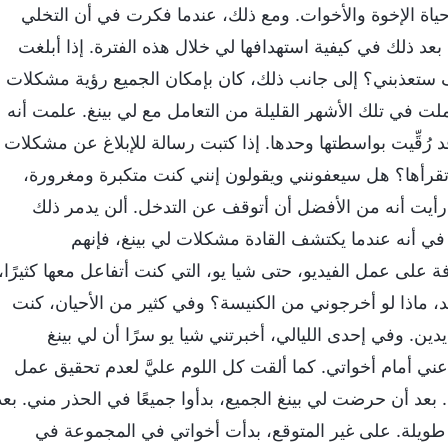
ياة الإخوة والأخوات. ومع ذلك، عندما فكرت في أن التخلي
عد ذلك في كيفية استهدافها لي خلال هذه الفترة. إذا أبلغت
تعذبني؟ إلى جانب ذلك، كان بإمكان الجميع رؤية مشكلات
أملت في تلك الأشهر القليلة من التعامل مع لي بينغ. علمت أنه
د رُقِّيت بواسطتها وحدها. إذا كتبت رسالة للإبلاغ عن مشكلات
 تقرأها؟ هل سيعفونني ويقولون إنني كنت متكبرة ومغرورة،
ك رأيت أنه من الأفضل أن أتوقف عن التدخل. ألن يدمر ذلك
ر في أنه عندما يكتشف القادة مشكلات لي بينغ، فإنهم
 على عمل الفيديو، حتى شيا يو، التي كنت أتفاعل معها كثيرًا،
 ماذا لو أخرجوني من الكنيسة؟ وفي كثير من الأحيان، كنت
ن. وفي إحدى الليالي، أخبرتني شيا يو سرًا أن لي بينغ
ني أمام أخواتي. كما ألقت كل اللوم عليَّ لعدم تحقيق عمل
 بعد أن حرضت لي بينغ الجميع، بدأوا جميعًا في الحذر مني. بعد
طويلة. على غير المتوقع، بدأت أخواتي في المجموعة في