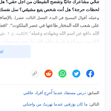
تنحّي مشاعرك جانبًا وتفضح الشيطان من أجل حقي؟ هل
لحظات حرجة؟ هل أنت شخص يتبع مشيئتي؟ سل نفسك هذه الأ
. بالإضا
وعمله. أقوال المسيح في البدء، الفصل الثالث عشر)
على شعب الله المختار طاعتها في عصر الملكوت"
: "
افعل
الله. دافع عن اسم الله وشهادته وعمله
"
(الكلمة، ج. 1. ظهور الله وعمله)
الكنيسة ومصالحها هو ما يطلبه الله منا، وهي مسؤولية ي
استمر هذا، فسوف أُعفى وأُطرد بالفعل. وكانت أيضًا تق
اقر
أُعذب وأُعفى، لذلك لم أجرؤ قط على كشف مشكلاتها وال
شخصًا يراعي عبء الله؟ لم أحمِ الأمور المتعلقة بعم
الخاصة. كنت أنانية جدًا! والآن، أصدر بيت الله ترتيبات ع
ذلك في العهد الذي قطعته أمام الله، وكانت أيضًا فرصة أ
الظلمة. لذلك، صليت إلى الله: "يا إلهي، لقد كنت بائسة 
السابق:
درس مستفاد عندما أُخرِج أفراد عائلتي
لي بينغ، لكنني لا أجرؤ على كشف مشكلاتها والإبلاغ عنها. أ
التالي:
ما كان يؤرقني عندما تهربتُ من واجباتي
والآن طلب منا بيت الله تمييز أضداد المسيح والقادة الك