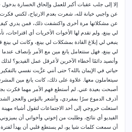
إلا إلى جلب عقبات أكبر للعمل وإلحاق الخسارة بدخول ح
عن واجبي خيانة لله، شعرت بعدم الارتياح، لكنني فكرت ب
عن مشكلاتها مرة أخرى واكتشفت ذلك، فمن يدري كيف س
لي بينغ، ولم تقدم لها الأخوات الأخريات أي اقتراحات، ت
ينبغي لي إبلاغ القادة بمشكلات لي بينغ، وكانت لي بينغ ق
لي بينغ، فهل ستتعامل يانغ مين مع الأمر بإنصاف عندما
وأتصيد دائمًا أخطاء الآخرين لأعرقل عمل الفيديو؟ لذل
حياتي في الإيمان بالله؟ حتى أنني عزَّيت نفسي بالتفكي
سيتعاملون معها. علاوة على ذلك، كانت يانغ مين المشرفة
أصبحت بعيدة عني. لم أستطع فهم الأمر مهما فكرت بجد،
أذرف الدموع سرًا بمفردي، وأشعر بالبؤس والعجز الشديدي
استغلت خروجي إلى أحد الاجتماعات لتقول أشياء مهينة ع
الفيديو أي نتائج، وطلبت من إخوتي وأخواتي أن يميزوني.
أن سمعت كلمات شيا يو، لم يستطع قلبي أن يهدأ لفترة 