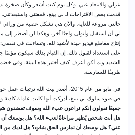
عزلي والابتعاد عني. وكل يوم كنت أشعر وكأن صخرة ت
قدمت بعض الاقتراحات لـ لي بينغ، قمعتني واستبعدتني. 
حالتي مروعة للغاية. والآن هي تشكل عصبة من ورائي لا
لي أن أستقيل وأتولى واجبًا آخر، وهكذا لن أضطر إلى م
إنتاج مقاطع فيديو جيدة لأشهد لله. وتساءلت في نفسي:
على استعداد لقبول ذلك. إن القيام بذلك سيكون مؤلمًا جد
الشديد ولم أكن أعرف كيف أختبر هذه البيئة. وفي خضم ا
طريقًا للممارسة.
في مايو من عام 2015، أصدر بيت الله ترت
في ضوء سلوك لي بينغ، أدركت أنها كانت عاملة كاذبة و
جميعًا تقولون إنكم تراعون عبء الله وسوف تعضدون شهاد
هل أنت شخص يُظهر مراعاةً لعبء الله؟ هل بوسعك أن تمار
عني؟ هل بوسعك أن تمارس الحق بثباتٍ؟ هل لديك من ا