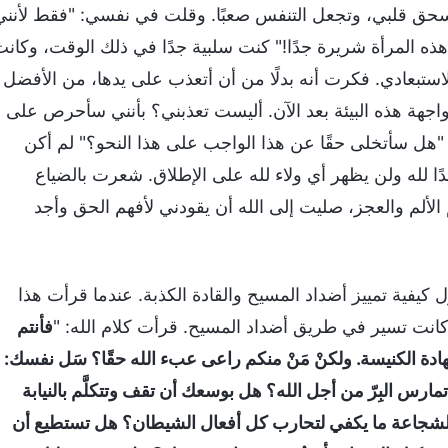
سحق قلبي، وتجعل التنفس صعبًا. وقلت في نفسي: "فقط لأنني
هذه المرأة شريرة جدًا!" كنت سلبية جدًا في ذلك الوقت، وكان
ستبعادي. فكرت أنه بدلًا من أن أتعذب على يدها، من الأفضل
واجهة هذه البيئة بعد الآن. أليست تعذبني؟ بأنني سأحرص على
 "هل سأتخلى حقًا عن هذا الواجب على هذا النحو؟" لم أكن
ًا لله ولن يظهر أي ولاء لله على الإطلاق. شعرت بالضياع
لألم والعجز، صليت إلى الله أن يقودني لأفهم الحق وأجد
يبات عمل حول كيفية تمييز أضداد المسيح والقادة الكذبة. عندما قرأت هذا
كانت تسير في طريق أضداد المسيح. قرأت كلام الله: "
فأنتم
ة الكنيسة. ولكنْ مَنْ منكم راعى عبء الله حقًا؟ سَل نفسك:
س البِرّ من أجل الله؟ هل بوسعك أن تقف وتتكلَّم بالنيابة
لشجاعة ما يكفي لتحارب كل أفعال الشيطان؟ هل تستطيع أن