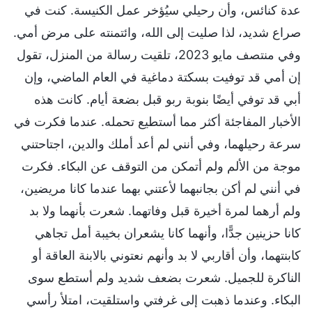
عدة كنائس، وأن رحيلي سيُؤخر عمل الكنيسة. كنت في
صراع شديد، لذا صليت إلى الله، وائتمنته على مرض أمي.
وفي منتصف مايو 2023، تلقيت رسالة من المنزل، تقول
إن أمي قد توفيت بسكتة دماغية في العام الماضي، وإن
أبي قد توفي أيضًا بنوبة ربو قبل بضعة أيام. كانت هذه
الأخبار المفاجئة أكثر مما أستطيع تحمله. عندما فكرت في
سرعة رحيلهما، وفي أنني لم أعد أملك والدين، اجتاحتني
موجة من الألم ولم أتمكن من التوقف عن البكاء. فكرت
في أنني لم أكن بجانبهما لأعتني بهما عندما كانا مريضين،
ولم أرهما لمرة أخيرة قبل وفاتهما. شعرت بأنهما ولا بد
كانا حزينين جدًّا، وأنهما كانا يشعران بخيبة أمل تجاهي
كابنتهما، وأن أقاربي لا بد وأنهم نعتوني بالابنة العاقة أو
الناكرة للجميل. شعرت بضعف شديد ولم أستطع سوى
البكاء. وعندما ذهبت إلى غرفتي واستلقيت، امتلأ رأسي