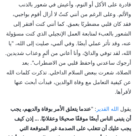
قادرة على الأكل أو النوم، وأعيش في شعور بالذنب
والألم. وعلى الرغم من أنني كنتُ لا أزال أقوم بواجبي،
فقد كان قلبي مضطربًا بعمق. كما أنني كنت أفتقر إلى
الشعور بالعبء لمتابعة العمل الإنجيلي الذي كنت مسؤولة
عنه، وقد تأثر عملي أيضًا. وفي ألمي، صليت إلى الله، "يا
الله، لقد توفي والدايّ، وأنا أعاني من ألمٍ وعذاب شديدين.
أرجوك ساعدني واحفظ قلبي من الاضطراب". بعد
الصلاة، شعرت ببعض السلام الداخلي. تذكرت كلمات الله
عن كيفية التعامل مع وفاة الوالدين، فبدأت أبحث عنها
لأقرأها.
يقول
الله القدير
: "
عندما يتعلق الأمر بوفاة والديهم، يجب
أن يتبنى الناس أيضًا موقفًا صحيحًا وعقلانيًا. ... إذن كيف
يجب عليك أن تتغلب على الصدمة غير المتوقعة التي