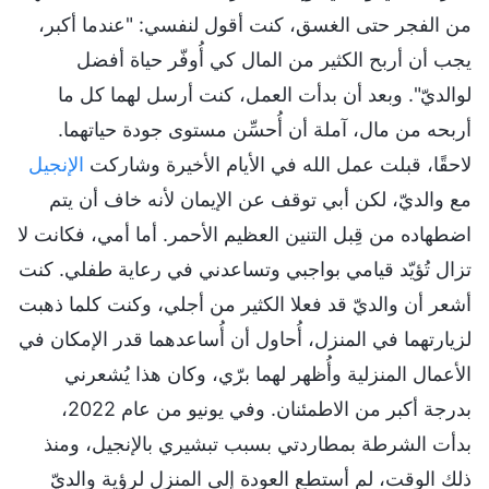
من الفجر حتى الغسق، كنت أقول لنفسي: "عندما أكبر،
يجب أن أربح الكثير من المال كي أُوفّر حياة أفضل
لوالديّ". وبعد أن بدأت العمل، كنت أرسل لهما كل ما
أربحه من مال، آملة أن أُحسِّن مستوى جودة حياتهما.
لاحقًا، قبلت عمل الله في الأيام الأخيرة وشاركت
الإنجيل
مع والديّ، لكن أبي توقف عن الإيمان لأنه خاف أن يتم
اضطهاده من قِبل التنين العظيم الأحمر. أما أمي، فكانت لا
تزال تُؤيّد قيامي بواجبي وتساعدني في رعاية طفلي. كنت
أشعر أن والديّ قد فعلا الكثير من أجلي، وكنت كلما ذهبت
لزيارتهما في المنزل، أُحاول أن أُساعدهما قدر الإمكان في
الأعمال المنزلية وأُظهر لهما برّي، وكان هذا يُشعرني
بدرجة أكبر من الاطمئنان. وفي يونيو من عام 2022،
بدأت الشرطة بمطاردتي بسبب تبشيري بالإنجيل، ومنذ
ذلك الوقت، لم أستطع العودة إلى المنزل لرؤية والديّ