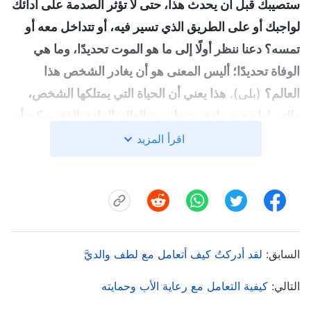
ستصيبك قبل أن يحدث هذا، حتى لا تؤثر الصدمة على أدائك
لواجبك أو على الطريق الذي تسير فيه، أو تتداخل معه أو
تمسه؟ دعنا ننظر أولًا إلى ما هو الموت تحديدًا، وما هي
الوفاة تحديدًا؛ أليس المعنى هو أن يغادر الشخص هذا
العالم؟
(بلى).
هذا يعني أن الحياة التي يمتلكها الشخص،
والتي لها وجود مادي، تزول من العالم المادي الذي يمكن أن
يراه البشر، وتختفي. ثم ينتقل هذا الشخص إلى العيش في
اقرأ المزيد
عالم آخر، في هيئة أخرى. انتهاء حياة والديك يعني أن
العلاقة التي تربطك بهما في هذا العالم قد ذابت، واختفت،
وانتهت. إنهما يعيشان في عالم آخر، في هيئات أخرى. أما
بشأن كيفية استمرار حياتهما في ذلك العالم الآخر، وما إذا
كانا سيعودان إلى هذا العالم، أو يلتقيان بك مرة أخرى، أو
السابق:
لقد أدركتُ كيف أتعامل مع لطف والديَّ
تكون لهما أي نوع من العلاقات الجسدية أو الارتباطات
التالي:
كيفية التعامل مع رعاية الأب وحمايته
العاطفية معك، فهذا أمر قدّره الله، ولا علاقة لك به.