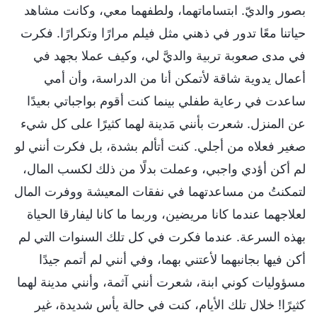
بصور والديّ. ابتساماتهما، ولطفهما معي، وكانت مشاهد
حياتنا معًا تدور في ذهني مثل فيلم مرارًا وتكرارًا. فكرت
في مدى صعوبة تربية والديَّ لي، وكيف عملا بجهد في
أعمال يدوية شاقة لأتمكن أنا من الدراسة، وأن أمي
ساعدت في رعاية طفلي بينما كنت أقوم بواجباتي بعيدًا
عن المنزل. شعرت بأنني مَدينة لهما كثيرًا على كل شيء
صغير فعلاه من أجلي. كنت أتألم بشدة، بل فكرت أنني لو
لم أكن أؤدي واجبي، وعملت بدلًا من ذلك لكسب المال،
لتمكنتُ من مساعدتهما في نفقات المعيشة ووفرت المال
لعلاجهما عندما كانا مريضين، وربما ما كانا ليفارقا الحياة
بهذه السرعة. عندما فكرت في كل تلك السنوات التي لم
أكن فيها بجانبهما لأعتني بهما، وفي أنني لم أتمم جيدًا
مسؤوليات كوني ابنة، شعرت أنني آثمة، وأنني مدينة لهما
كثيرًا! خلال تلك الأيام، كنت في حالة يأس شديدة، غير