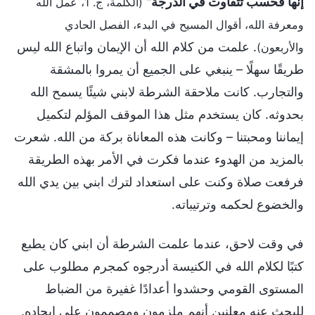
إنها فحسب تتفاوت في الدرجة
"
(الكلمة، ج. 1، عمل الله
ومعرفة الله، أقوال المسيح في البدء، الفصل الحادي
. علمت من كلام الله أن الإيمان واتباع الله ليس
والأربعون)
طريقًا سهلًا – ينبغي على الجميع أن يمروا بالمشقة
والتجارب. كانت ملاحقة الشرطة لابني شيئًا يسمح الله
بحدوثه. كان يستخدم مثل هذا الموقف المؤلم لتكميل
إيماننا ومحبتنا – وكانت هذه المعاناة بركة من الله. شعرت
بالمزيد من الهدوء عندما فكرت في الأمر بهذه الطريقة
فرفعت صلاة وكنت على استعداد لترك ابني بين يدي الله
والخضوع لحكمه وترتيباته.
في وقت لاحق، عندما علمت الشرطة أن ابني كان يطبع
كتبًا لكلام الله في الكنيسة أدرجوه كمجرم مطلوب على
المستوى القومي وحشدوا أعدادًا غفيرة من الضباط
للبحث عنه معلنين أنهم ملزمون ومصممون على إيجاده.