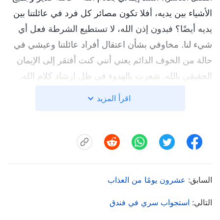
الأشياء بين يديه، أفلا تكون مصائر كل فرد في عائلتنا بين
يديه أيضًا؟ فبدون إذن الله، لا تستطيع الشرطة فعل أي
شيء لنا. مخاوفي بشأن اعتقال أفراد عائلتنا وعيشي في
حالة من الخوف الدائم يعني أنني كنت أفتقر إلى الإيمان
الحقيقي بالله. شعرت بالهدوء في ظل إرشاد كلام الله.
ومع وجود الله بجانبي، لم يكن لديَّ ما أخافه – كنت على
اقرأ المزيد
استعداد لوضع عائلتنا بأكملها بين يديه وعزمت على أنه
حتى في حال اعتقالي لن أخون إخوتنا وأخواتنا أبدًا ولن
أخون الله أبدًا!
بعد بضعة شهور، عندما لم تعثر الشرطة على ابني بدأوا
السابق:
عشرون يومًا من العذاب
يهددون باعتقال عائلتنا بأكملها. فلم يكن لديَّ أنا وابني
الأصغر وزوجته خيار سوى مغادرة منزلنا والاختباء. كنت
التالي:
استجواب سري في فندق
في حالة اضطراب تام قبل المغادرة، معتقدةً أن ابني