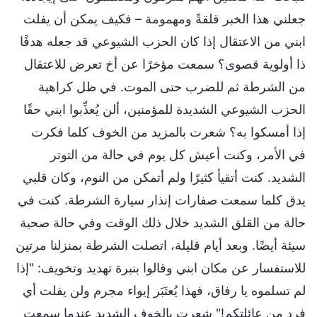
جعلني هذا الخبر قلقةً ومهمومة – فكيف يمكن أن يفلت
ابني من الاعتقال إذا كان الحزب الشيوعي قد جعله هدفًا
ذا أولوية قصوى؟ سمعت مؤخرًا عن أخ تعرض للاعتقال
من الشرطة ثم للضرب حتى الموت. في ظل كراهية
الحزب الشيوعي الشديدة للمؤمنين، ألن يُعذِّبوا ابني حقًا
إذا أمسكوا به؟ شعرت بالمزيد من الخوف كلما فكرت
في الأمر، وكنت أعيش كل يوم في حالة من التوتر
الشديد. كنت أتقيأ كثيرًا ولم أتمكن من النوم، وكان قلبي
يدق كلما سمعت صفارات إنذار سيارة الشرطة. كنت في
حالة من القلق الشديد خلال ذلك الوقت وفي حالة صحية
سيئة أيضًا. وبعد أيام قليلة، اتصلت الشرطة بمنزلنا مرتين
للاستفسار عن مكان ابني وقالوا بنبرة تهديد وتخويف: "إذا
لم تسلموه يا رفاق، فهذا يُعتَبَر إيواء مجرم ولن يفلت أي
فرد من عائلتكم!" شعرت بالخوف الشديد عندما سمعت