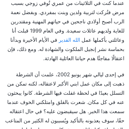
عندما كنت في الثلاثينات من عمري تُوفي زوجي بسبب
مرض فتُركت لتربية ولدين وبنت بمفردي. وبفضل نعمة
الرب أصبح أولادي ناجحين في حياتهم المهنية ومقتدرين
للغاية ولديهم عائلات سعيدة. وفي العام 1999 قبلت أنا
وعائلتي بأكملها عمل
الله القدير
في الأيام الأخيرة وبدأنا
بحماسة نشر إنجيل الملكوت والشهادة له. ومع ذلك، فإن
اعتقالًا مفاجئًا هدم حياتنا العائلية الهادئة.
في إحدى ليالي شهر يونيو 2002، علمت أن الشرطة
ذهبت إلى مكان عمل ابني الأكبر لاعتقاله، لكنه تمكن من
التسلل بعيدًا في لحظة غفلت فيها الشرطة. كانوا يبحثون
عنه في كل مكان. شعرت بالقلق وامتلكني الخوف عندما
سمعت هذا الخبر. هل سيقبضون عليه؟ في حال اعتقاله
حقًا، سوف يعذبونه بالتأكيد ويُسببون له الكثير من المتاعب