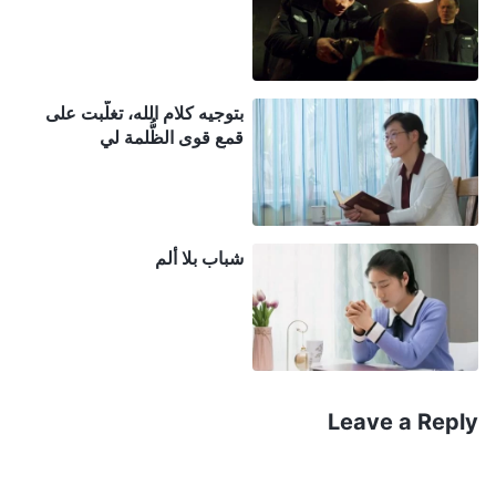
بشأن الطريقة التي سأتدبر بها أموري من الآن فصاعدًا.
أرجو أن ترشدني لفهم مشيئتك". تذكرت اقتباسًا من
الرب
يسوع
بعد الصلاة: "
فَكَذَلِكَ كُلُّ وَاحِدٍ مِنْكُمْ لَا يَتْرُكُ جَمِيعَ
بتوجيه كلام الله، تغلَّبت على
أَمْوَالِهِ، لَا يَقْدِرُ أَنْ يَكُونَ لِي تِلْمِيذًا
"
. تمكن
(لوقا 14:33)
قمعِ قوى الظُّلمة لي
تلاميذ الرب يسوع من التخلي عن كل ما كان لديهم
لاتباعه. فكرت في متَّى – فقد كان عشارًا، ولكن عندما
دعاه الرب يسوع تخلى عن جميع ممتلكاته وضحى بكل ما
شباب بلا ألم
كان لديه لاتباع الرب. وعندما دعا الرب بطرس تخلى عن
عمله كصيادٍ ليتبعه. ولكن في مواجهة اضطهاد الحزب
الشيوعي، لم أستطع حتى التخلي عن بعض متعلقاتي. كان
ينقصني الإيمان. فطيور السماء لا تزرع ولا تحصد لكن الله
يهتم بها – وماذا عنا نحن البشر؟ ساعدت هذه الفكرة على
Leave a Reply
تقليل مخاوفي. ففي الأيام الأخيرة صار الله جسدًا، وهو
يُعبِّر عن الحقائق ليطهرنا ويخلصنا. كنت محظوظة للغاية