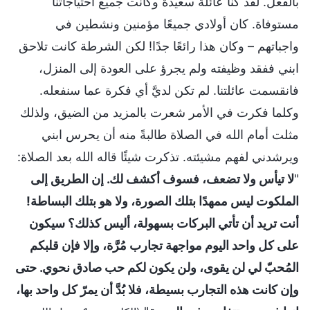
بالفعل. لقد كنا عائلة سعيدة وكانت جميع احتياجاتنا
مستوفاة. كان أولادي جميعًا مؤمنين ونشطين في
واجباتهم – وكان هذا رائعًا جدًا! لكن الشرطة كانت تلاحق
ابني ففقد وظيفته ولم يجرؤ على العودة إلى المنزل،
فانقسمت عائلتنا. لم تكن لديَّ أي فكرة عما سنفعله.
وكلما فكرت في الأمر شعرت بالمزيد من الضيق، ولذلك
مثلت أمام الله في الصلاة طالبةً منه أن يحرس ابني
ويرشدني لفهم مشيئته. تذكرت شيئًا قاله الله بعد الصلاة:
"
لا تيأس ولا تضعف، فسوف أكشف لك. إن الطريق إلى
الملكوت ليس ممهدًا بتلك الصورة، ولا هو بتلك البساطة!
أنت تريد أن تأتي البركات بسهولة، أليس كذلك؟ سيكون
على كل واحد اليوم مواجهة تجارب مُرَّة، وإلا فإن قلبكم
المُحبّ لي لن يقوى، ولن يكون لكم حب صادق نحوي. حتى
وإن كانت هذه التجارب بسيطة، فلا بُدَّ أن يمرّ كل واحد بها،