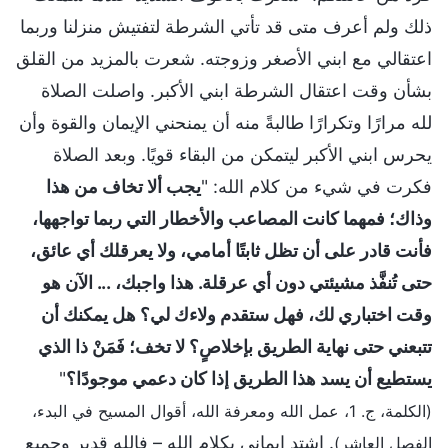
ذلك ولم أعرف متى قد تأتي الشرطة لتفتيش منزلنا وربما
اعتقالي مع ابني الأصغر وزوجته. شعرت بالمزيد من القلق
بشأن وقت اعتقال الشرطة ابني الأكبر. واصلت الصلاة
لله مرارًا وتكرارًا طالبةً منه أن يمنحني الإيمان والقوة وأن
يحرس ابني الأكبر ليتمكن من البقاء قويًا. وبعد الصلاة
فكرت في شيء من كلام الله: "
يجب ألا تخاف من هذا
وذاك؛ فمهما كانت المصاعب والأخطار التي ربما تواجهها،
فأنت قادر على أن تظل ثابتًا أمامي، ولا يعرقلك أي عائق،
حتى تُنفَّذ مشيئتي دون أي عرقلة. هذا واجبك، ... الآن هو
وقت اختباري لك، فهل ستقدم ولاءك لي؟ هل يمكنك أن
تتبعني حتى نهاية الطريق بإخلاصٍ؟ لا تخف؛ فَمَنْ ذا الذي
يستطيع أن يسد هذا الطريق إذا كان دعمي موجودًا؟
"
(الكلمة، ج. 1، عمل الله ومعرفة الله، أقوال المسيح في البدء،
. اشتد إيماني بكلام الله – فالله قدير وجميع
الفصل العاشر)