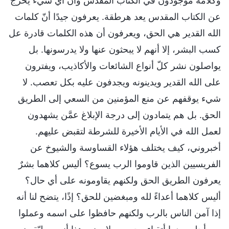
وكلامه موجودون في الكتاب المقدس وأن أي شيء يخرج
عن الكتاب المقدس يعد هرطقة. يعرفون جيدًا أنّ كلمات
الله القدير هي الحق، ويعرفون أن هذه الكلمات قادرة عل
كسب البشر، إلا أنهم لا يبحثون عنها ولا يدرسونها. بل
يواصلون نشر كلّ أنواع الشائعات والأكاذيب، ويفترون
على الله القدير ويدينونه ويجدفون عليه بكل تعصب. لا
شيء يوقفهم عن منع المؤمنين من السعي إلى الطريق
الحق. بل هم يتمادون إلى درجة الإبلاغ عمَّن يشهدون
لعمل الله في الأيام الأخيرة للشرطة لتقبض عليهم.
أخبروني، كيف يختلف هؤلاء القساوسة والشيوخ عن
الفريسيين الذين قاوموا الرب يسوع؟ أليس كلاهما بشرٌ
يعرفون الطريق الحق ولكنهم يقاومونه على أي حال؟
أليس كلاهما أعداءً لله ومبغضين للحق؟ إذًا، يتضح لنا أنه
إذا آمن الناس بالرب ولكنهم حافظوا على اسمه وعملوا