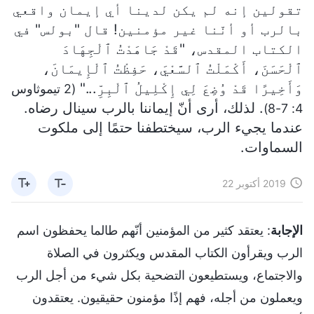
تقولين إنه لم يكن لدينا أي إيمان واقعي
بالرب أو أنّنا غير مؤمنين! قال "بولس" في
الكتاب المقدس، "قَدْ جَاهَدْتُ ٱلْجِهَادَ
ٱلْحَسَنَ، أَكْمَلْتُ ٱلسَّعْيَ، حَفِظْتُ ٱلْإِيمَانَ،
وَأَخِيرًا قَدْ وُضِعَ لِي إِكْلِيلُ ٱلْبِرِّ..."
(2 تيموثاوس
. لذلك، أرى أنّ إيماننا بالرب سينال رضاه.
4: 7-8)
عندما يجيء الرب، سيختطفنا حتمًا إلى ملكوت
السماوات.
2019 أكتوبر 22
الإجابة
: يعتقد كثير من المؤمنين أنّهم طالما يحفظون اسم
الرب ويقرأون الكتاب المقدس ويكثرون في الصلاة
والاجتماع، ويستطيعون التضحية بكل شيء من أجل الرب
ويعملون من أجله، فهم إذًا مؤمنون حقيقيون. يعتقدون