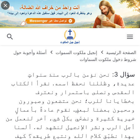
الصفحة الرئيسية
إنجيل ملكوت السموات
أسئلة وأجوبة حول
شروط دخول ملكوت السماوات
سؤال 3: نحن نؤمن بالرب منذ سنواتٍ
عديدة، وظللنا نحفظ اسمه. نقرأ الكتاب
المقدس ونصلى باستمرار ونعترف
بخطايانا للرب؛ نحن متضعون وصبورون
ومحبون بعضنا لبعضٍ. نقوم عادةً بأعمالٍ
خيرية كثيرة ونضحّي بكلّ شيء آخر لنعمل من
أجل الرب ونشر الإنجيل لنشهد له. ألسنا
بهذا نطبّق كلام الله ونتبع طريقه؟ كيف