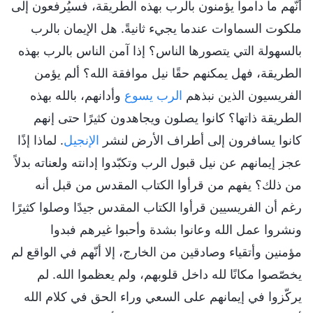
أنّهم ما داموا يؤمنون بالرب بهذه الطريقة، فسيُرفعون إلى
ملكوت السماوات عندما يجيء ثانيةً. هل الإيمان بالرب
بالسهولة التي يتصورها الناس؟ إذا آمن الناس بالرب بهذه
الطريقة، فهل يمكنهم حقًا نيل موافقة الله؟ ألم يؤمن
الفريسيون الذين نبذهم
الرب يسوع
وأدانهم، بالله بهذه
الطريقة ذاتها؟ كانوا يصلون ويجاهدون كثيرًا حتى إنهم
كانوا يسافرون إلى أطراف الأرض لنشر
الإنجيل
. لماذا إذًا
عجز إيمانهم عن نيل قبول الرب وتكبّدوا إدانته ولعناته بدلاً
من ذلك؟ يفهم من قرأوا الكتاب المقدس من قبل أنه
رغم أن الفريسيين قرأوا الكتاب المقدس جيدًا وصلوا كثيرًا
ونشروا عمل الله وعانوا بشدة وأحبوا غيرهم فبدوا
مؤمنين وأتقياء وصادقين من الخارج، إلا أنّهم في الواقع لم
يخصّصوا مكانًا لله داخل قلوبهم، ولم يعظموا الله. لم
يركّزوا في إيمانهم على السعي وراء الحق في كلام الله