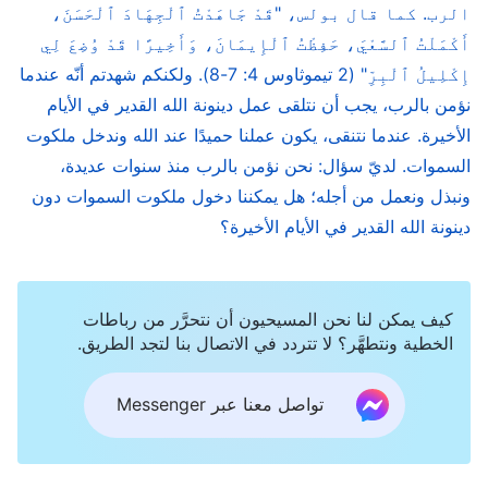
يتلفظون بالشر على مثال الشيطان إلى ملكوتي في العصر
الرب. كما قال بولس، "قَدْ جَاهَدْتُ ٱلْجِهَادَ ٱلْحَسَنَ،
الآتي"
(الكلمة، ج. 1. ظهور الله وعمله. التعديات سوف تقود
أَكْمَلْتُ ٱلسَّعْيَ، حَفِظْتُ ٱلْإِيمَانَ، وَأَخِيرًا قَدْ وُضِعَ لِي
. كلام الله حقائق لا تتغير. لا
الإنسان إلى الجحيم)
إِكْلِيلُ ٱلْبِرِّ" (2 تيموثاوس 4: 7-8). ولكنكم شهدتم أنّه عندما
نؤمن بالرب، يجب أن نتلقى عمل دينونة الله القدير في الأيام
يعتمد نيل المؤمنين لرضاه على كميم عملهم
الأخيرة. عندما نتنقى، يكون عملنا حميدًا عند الله وندخل ملكوت
أو معاناتهم من أجله؛ بل يعتمد بشكلٍ رئيسي
السموات. لديّ سؤال: نحن نؤمن بالرب منذ سنوات عديدة،
على مدى تطبيقهم كلام الله أو طاعتهم له.
ونبذل ونعمل من أجله؛ هل يمكننا دخول ملكوت السموات دون
ولكن قال "بولس"، "قَدْ جَاهَدْتُ ٱلْجِهَادَ ٱلْحَسَنَ،
دينونة الله القدير في الأيام الأخيرة؟
أَكْمَلْتُ ٱلسَّعْيَ، حَفِظْتُ ٱلْإِيمَانَ، وَأَخِيرًا قَدْ وُضِعَ
لِي إِكْلِيلُ ٱلْبِرِّ..."
. يمثل هذا
(2 تيموثاوس 4: 7-8)
الكلام مفاهيم "بولس" وتصوراته الشخصية. فهو لا
كيف يمكن لنا نحن المسيحيون أن نتحرَّر من رباطات
الخطية ونتطهَّر؟ لا تتردد في الاتصال بنا لتجد الطريق.
يتماشى مطلقًا مع كلام الله أو الحق. إنه النقيض التام
لكلام الله!
تواصل معنا عبر Messenger
ماذا يعني أن نؤمن بالله إيمانًا حقيقيًا، وكيف ينال إيماننا
قبول الله؟ هذا سؤالٌ جوهري. يتعلق هذا مباشرةً بمدى