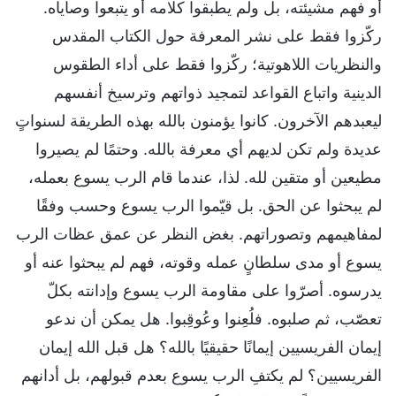
أو فهم مشيئته، بل ولم يطبقوا كلامه أو يتبعوا وصاياه.
ركّزوا فقط على نشر المعرفة حول الكتاب المقدس
والنظريات اللاهوتية؛ ركّزوا فقط على أداء الطقوس
الدينية واتباع القواعد لتمجيد ذواتهم وترسيخ أنفسهم
ليعبدهم الآخرون. كانوا يؤمنون بالله بهذه الطريقة لسنواتٍ
عديدة ولم تكن لديهم أي معرفة بالله. وحتمًا لم يصيروا
مطيعين أو متقين لله. لذا، عندما قام الرب يسوع بعمله،
لم يبحثوا عن الحق. بل قيّموا الرب يسوع وحسب وفقًا
لمفاهيمهم وتصوراتهم. بغض النظر عن عمق عظات الرب
يسوع أو مدى سلطانٍ عمله وقوته، فهم لم يبحثوا عنه أو
يدرسوه. أصرّوا على مقاومة الرب يسوع وإدانته بكلّ
تعصّب، ثم صلبوه. فلُعِنوا وعُوقِبوا. هل يمكن أن ندعو
إيمان الفريسيين إيمانًا حقيقيًا بالله؟ هل قبل الله إيمان
الفريسيين؟ لم يكتفِ الرب يسوع بعدم قبولهم، بل أدانهم