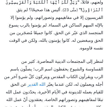
ولعنهم، قائلاً،
"وَيْلٌ لَكُمْ أَيُّهَا ٱلْكَتَبَةُ وَٱلْفَرِّيسِيُّونَ
ٱلْمُرَاؤُونَ!"
. أليس هذا صحيحًا؟ لم يثق
(متَّى 23)
الفريسيون إلا في مفاهيمهم وتصوراتهم، ولم يؤمنوا إلا
بالإله المبهم الساكن في السماء. لم يؤمنوا بالرب يسوع
المتجسد الذي عبّر عن الحق. كانوا جميعًا مُضجَرين من
الحق ومبغضين له. كانوا يؤمنون بالله، ولكن في الوقت
نفسه قاوموه.
لننظر إلى المجتمعات الدينية المعاصرة. كثير من
القساوسة والشيوخ يحفظون اسم الرب؛ يصلّون باسم
الرب ويقرأون الكتاب المقدس ويتركون كلّ شيءٍ آخر من
أجله ويعملون له، لكن عندما يعبّر
الله القدير
عن الحق
للقيام بعمله للدينونة في الأيام الأخيرة، يحدّدون عمل الله
تبعًا لمفاهيمهم وتصوراتهم الخاصة. يعتقدون أنّ عمل الله