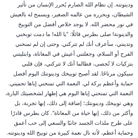
ودينونته. إن نظام الله الصارم يُحرر الإنسان من تأثير
الشيطان، ويحرره من عالمه الصغير، ويسمح له بالعيش
في نور محضر الله. لا يوجد خلاص أفضل من التوبيخ
والدينونة! صلى بطرس قائلًا: "يا الله! ما دمت توبخني
وتدينني، سأعرف أنك لم تتركني. وحتى إن لم تمنحني
الفرح أو السلام، وجعلتني أعيش في المعاناة، وابتليتني
بتزكيات لا تُحصى، فطالما أنك لا تتركني، فإن قلبي
سيكون مرتاحًا. لقد أصبح توبيخك ودينونتك اليوم أفضل
حماية وأعظم بركة لي. النعمة التي تمنحني إياها تحميني.
النعمة التي تمنحني إياها اليوم هي إظهار لشخصيتك البارة،
وهي توبيخك ودينونتك؛ إضافة إلى ذلك، إنها تجربة، بل
وأكثر من ذلك، إنها حياة من المعاناة". كان بطرس قادرًا
على طرح ملذات الجسد جانبًا والسعي إلى حب أعمق
وحماية أعظم، لأنه نال نعمة كبيرة من توبيخ الله ودينونته.