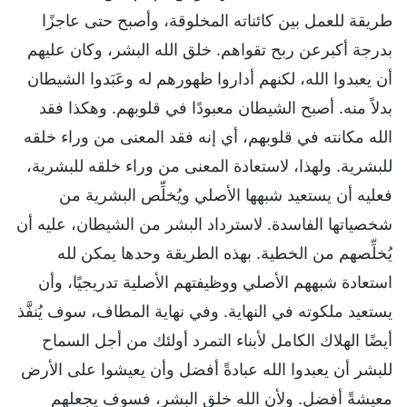
طريقة للعمل بين كائناته المخلوقة، وأصبح حتى عاجزًا
بدرجة أكبرعن ربح تقواهم. خلق الله البشر، وكان عليهم
أن يعبدوا الله، لكنهم أداروا ظهورهم له وعَبَدوا الشيطان
بدلاً منه. أصبح الشيطان معبودًا في قلوبهم. وهكذا فقد
الله مكانته في قلوبهم، أي إنه فقد المعنى من وراء خلقه
للبشرية. ولهذا، لاستعادة المعنى من وراء خلقه للبشرية،
فعليه أن يستعيد شبهها الأصلي ويُخلِّص البشرية من
شخصياتها الفاسدة. لاسترداد البشر من الشيطان، عليه أن
يُخلِّصهم من الخطية. بهذه الطريقة وحدها يمكن لله
استعادة شبههم الأصلي ووظيفتهم الأصلية تدريجيًا، وأن
يستعيد ملكوته في النهاية. وفي نهاية المطاف، سوف يُنفَّذ
أيضًا الهلاك الكامل لأبناء التمرد أولئك من أجل السماح
للبشر أن يعبدوا الله عبادةً أفضل وأن يعيشوا على الأرض
معيشةً أفضل. ولأن الله خلق البشر، فسوف يجعلهم