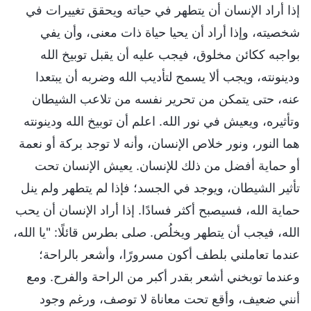
إذا أراد الإنسان أن يتطهر في حياته ويحقق تغييرات في
شخصيته، وإذا أراد أن يحيا حياة ذات معنى، وأن يفي
بواجبه ككائن مخلوق، فيجب عليه أن يقبل توبيخ الله
ودينونته، ويجب ألا يسمح لتأديب الله وضربه أن يبتعدا
عنه، حتى يتمكن من تحرير نفسه من تلاعب الشيطان
وتأثيره، ويعيش في نور الله. اعلم أن توبيخ الله ودينونته
هما النور، ونور خلاص الإنسان، وأنه لا توجد بركة أو نعمة
أو حماية أفضل من ذلك للإنسان. يعيش الإنسان تحت
تأثير الشيطان، ويوجد في الجسد؛ فإذا لم يتطهر ولم ينل
حماية الله، فسيصبح أكثر فسادًا. إذا أراد الإنسان أن يحب
الله، فيجب أن يتطهر ويخلُص. صلى بطرس قائلًا: "يا الله،
عندما تعاملني بلطف أكون مسرورًا، وأشعر بالراحة؛
وعندما توبخني أشعر بقدر أكبر من الراحة والفرح. ومع
أنني ضعيف، وأقع تحت معاناة لا توصف، ورغم وجود