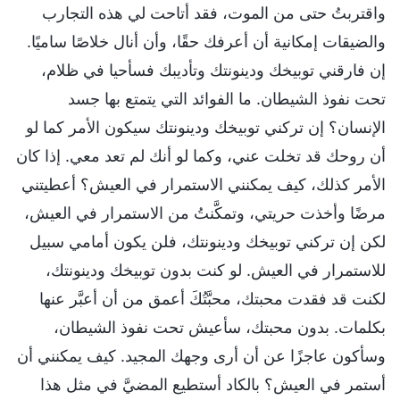
واقتربتُ حتى من الموت، فقد أتاحت لي هذه التجارب
والضيقات إمكانية أن أعرفك حقًا، وأن أنال خلاصًا ساميًا.
إن فارقني توبيخك ودينونتك وتأديبك فسأحيا في ظلام،
تحت نفوذ الشيطان. ما الفوائد التي يتمتع بها جسد
الإنسان؟ إن تركني توبيخك ودينونتك سيكون الأمر كما لو
أن روحك قد تخلت عني، وكما لو أنك لم تعد معي. إذا كان
الأمر كذلك، كيف يمكنني الاستمرار في العيش؟ أعطيتني
مرضًا وأخذت حريتي، وتمكَّنتُ من الاستمرار في العيش،
لكن إن تركني توبيخك ودينونتك، فلن يكون أمامي سبيل
للاستمرار في العيش. لو كنت بدون توبيخك ودينونتك،
لكنت قد فقدت محبتك، محبَّتُكَ أعمق من أن أعبَّر عنها
بكلمات. بدون محبتك، سأعيش تحت نفوذ الشيطان،
وسأكون عاجزًا عن أن أرى وجهك المجيد. كيف يمكنني أن
أستمر في العيش؟ بالكاد أستطيع المضيَّ في مثل هذا