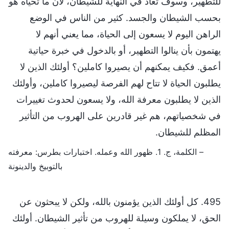
للتطهير، وسوف تٌعاد في النهاية للشيطان، لأن ما تحياه هو
بحسب الشيطان والجسد. كثير من الناس في الوضع
الراهن اليوم لا يسعون إلى الحياة، مما يعني أنهم لا
يهتمون بأن ينالوا التطهير، أو بالدخول في خبرة حياتية
أعمق. فكيف يمكنهم أن يصيروا كاملين؟ أولئك الذين لا
يطلبون الحياة لا تتاح لهم الفرصة ليصيروا كاملين، وأولئك
الذين لا يطلبون معرفة الله، ولا يسعون لحدوث تغييرات
في شخصياتهم، هم غير قادرين على الهروب من التأثير
المظلم للشيطان.
– الكلمة، ج. 1. ظهور الله وعمله. اختبارات بطرس: معرفته
بالتوبيخ والدينونة
495. كل أولئك الذين يؤمنون بالله، ولكن لا يبحثون عن
الحق، لا يملكون وسيلة للهروب من تأثير الشيطان. أولئك