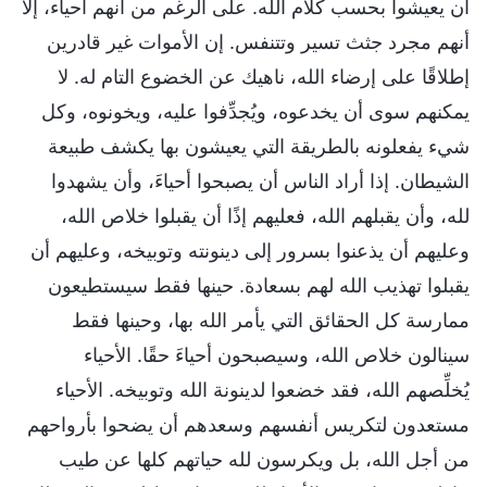
أن يعيشوا بحسب كلام الله. على الرغم من أنهم أحياء، إلا
أنهم مجرد جثث تسير وتتنفس. إن الأموات غير قادرين
إطلاقًا على إرضاء الله، ناهيك عن الخضوع التام له. لا
يمكنهم سوى أن يخدعوه، ويُجدِّفوا عليه، ويخونوه، وكل
شيء يفعلونه بالطريقة التي يعيشون بها يكشف طبيعة
الشيطان. إذا أراد الناس أن يصبحوا أحياءَ، وأن يشهدوا
لله، وأن يقبلهم الله، فعليهم إذًا أن يقبلوا خلاص الله،
وعليهم أن يذعنوا بسرور إلى دينونته وتوبيخه، وعليهم أن
يقبلوا تهذيب الله لهم بسعادة. حينها فقط سيستطيعون
ممارسة كل الحقائق التي يأمر الله بها، وحينها فقط
سينالون خلاص الله، وسيصبحون أحياءَ حقًا. الأحياء
يُخلِّصهم الله، فقد خضعوا لدينونة الله وتوبيخه. الأحياء
مستعدون لتكريس أنفسهم وسعدهم أن يضحوا بأرواحهم
من أجل الله، بل ويكرسون لله حياتهم كلها عن طيب