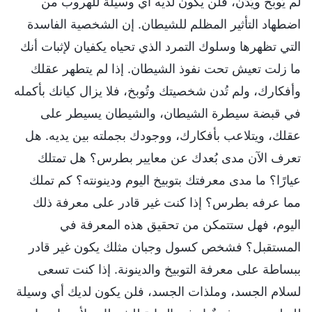
لم يُوبَّخ ويُدَنْ، فلن يكون لديه أي وسيلة للهروب من
اضطهاد التأثير المظلم للشيطان. إن الشخصية الفاسدة
التي تظهرها وسلوك التمرد الذي تحياه يكفيان لإثبات أنك
ما زلت تعيش تحت نفوذ الشيطان. إذا لم يتطهر عقلك
وأفكارك، ولم تُدن شخصيتك وتُوبخ، فلا يزال كيانك بأكمله
في قبضة سيطرة الشيطان، والشيطان يسيطر على
عقلك، ويتلاعب بأفكارك، ووجودك بجملته بين يديه. هل
تعرف الآن مدى بُعدك عن معايير بطرس؟ هل تمتلك
عيارًا؟ ما مدى معرفتك بتوبيخ اليوم ودينونته؟ كم تملك
مما عرفه بطرس؟ إذا كنت غير قادر على معرفة ذلك
اليوم، فهل ستتمكن من تحقيق هذه المعرفة في
المستقبل؟ فشخص كسول وجبان مثلك يكون غير قادر
ببساطة على معرفة التوبيخ والدينونة. إذا كنت تسعى
لسلام الجسد، وملذات الجسد، فلن يكون لديك أي وسيلة