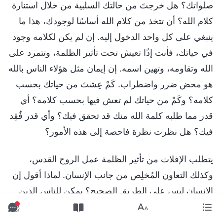
صلواتك؟ هل خرجتَ من حالتك السلبية من خلال استنارة
كلام الله؟ أن تتخذ من كلام الله أساسًا لوجودك، هذا ما
ينبغي على كل واحد الدخول إليه. إن لم يكن لكلامه وجود
في حياتك، فأنت إذًا تعيش تحت تأثير الظلمة، وتتمرد على
الله وتقاومه، وتهين اسمه. إن إيمان مثل هؤلاء الناس بالله
هو محض ضرر واضطراب. كَمْ عِشتَ من حياتك بحسب
كلامه؟ وكَمْ من حياتك لم تعش فيها بحسب كلامه؟ أي
قدر مما طلبه كلمة الله منك قد تحقق فيك؟ وأي قدر فُقِد
فيك؟ هل نظرت نظرة فاحصة إلى هذه الأمور؟
يتطلب الإفلات من تأثير الظلمة عمل الروح القدس،
وكذلك التعاون المُخلِص من جانب الإنسان. لماذا أقول إن
الإنسان ليس على الطريق الصحيح؟ يمكن للناس الذين
على الطريق الصحيح أن يسلموا قلوبهم أولًا لله. هذه