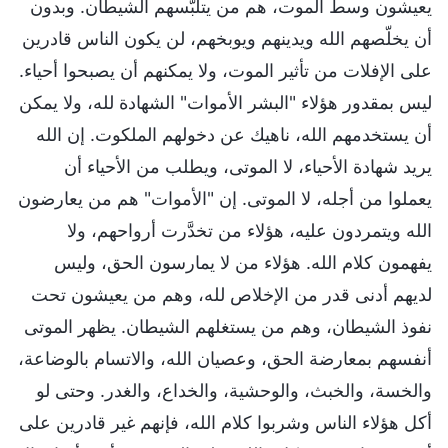
يعيشون وسط الموت، هم من يتلبّسهم الشيطان. وبدون
أن يخلّصهم الله ويدينهم ويوبخهم، لن يكون الناس قادرين
على الإفلات من تأثير الموت، ولا يمكنهم أن يصبحوا أحياء.
ليس بمقدور هؤلاء "البشر الأموات" الشهادة لله، ولا يمكن
أن يستخدمهم الله، ناهيك عن دخولهم الملكوت. إن الله
يريد شهادة الأحياء، لا الموتى، ويطلب من الأحياء أن
يعملوا من أجله، لا الموتى. إن "الأموات" هم من يعارضون
الله ويتمردون عليه، هؤلاء من تخدَّرت أرواحهم، ولا
يفهمون كلام الله. هؤلاء من لا يمارسون الحق، وليس
لديهم أدنى قدر من الإخلاص لله، وهم من يعيشون تحت
نفوذ الشيطان، وهم من يستغلهم الشيطان. يظهر الموتى
أنفسهم بمعارضة الحق، وعصيان الله، والاتسام بالوضاعة،
والخسة، والخبث، والوحشية، والخداع، والغدر. وحتى لو
أكل هؤلاء الناس وشربوا كلام الله، فإنهم غير قادرين على