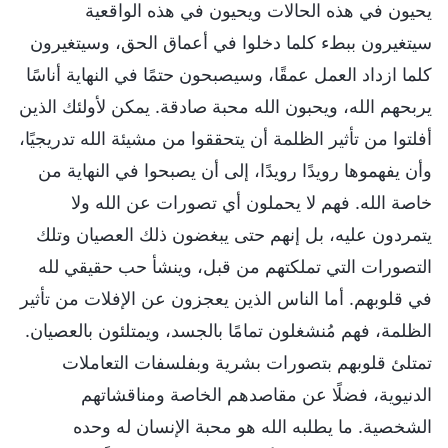
يحيون في هذه الحالات ويحيون في هذه الواقعية
سيتغيرون ببطء كلما دخلوا في أعماق الحق، وسيتغيرون
كلما ازداد العمل عمقًا، وسيصبحون حتمًا في النهاية أناسًا
يربحهم الله، ويحبون الله محبة صادقة. يمكن لأولئك الذين
أفلتوا من تأثير الظلمة أن يتحققوا من مشيئة الله تدريجيًا،
وأن يفهموها رويدًا رويدًا، إلى أن يصبحوا في النهاية من
خاصة الله. فهم لا يحملون أي تصورات عن الله ولا
يتمردون عليه، بل إنهم حتى يبغضون ذلك العصيان وتلك
التصورات التي تملكتهم من قبل، وينشأ حب حقيقي لله
في قلوبهم. أما الناس الذين يعجزون عن الإفلات من تأثير
الظلمة، فهم مُنشغلون تمامًا بالجسد، ويمتلئون بالعصيان.
تمتلئ قلوبهم بتصورات بشرية وبفلسفات التعاملات
الدنيوية، فضلًا عن مقاصدهم الخاصة ومناقشاتهم
الشخصية. ما يطلبه الله هو محبة الإنسان له وحده