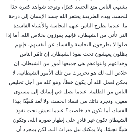
يشتهي الناس متع الجسد كثيرًا، وتوجد شواهد كثيرة جدًا
للجسد. بهذه الطريقة يحتقر الله جسد الإنسان إلى درجة
ما. عندما يطرح الناس عنهم النجاسة والأشياء الفاسدة
التي تأتي من الشيطان، فإنهم يفوزون بخلاص الله. أما إذا
ظلوا لا يطرحون النجاسة والفساد عن أنفسهم، فإنهم
يظلون يعيشون تحت نفوذ الشيطان. إن تآمُر الناس
وخداعهم والتواءهم هي جميعها أمور من الشيطان. إن
خلاص الله لك هو تحريرك من تلك الأمور الشيطانية. لا
يمكن لعمل الله أن يكون خطأ، وهو كله من أجل تخليص
الناس من الظلمة. عندما تصل في إيمانك إلى مستوى
معين، وتجرد ذاتك من فساد الجسد، ولا تُعد مُقيَّدًا بهذا
الفساد، أما تكون قد خلصت؟ عندما تعيش تحت نفوذ
الشيطان تكون غير قادرٍ على إظهار صورة الله، وتكون
شيئًا نجسًا، ولا يمكنك نيل ميراث الله. لكن بمجرد أن