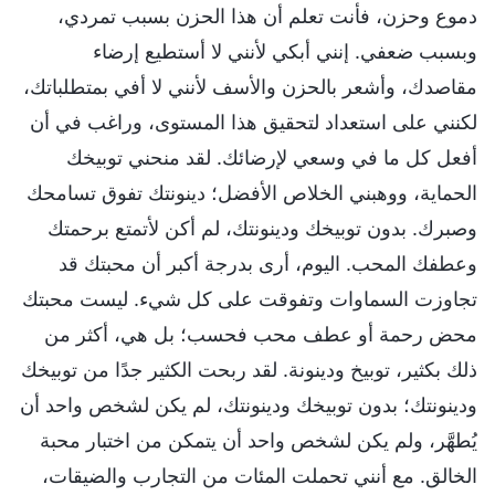
دموع وحزن، فأنت تعلم أن هذا الحزن بسبب تمردي،
وبسبب ضعفي. إنني أبكي لأنني لا أستطيع إرضاء
مقاصدك، وأشعر بالحزن والأسف لأنني لا أفي بمتطلباتك،
لكنني على استعداد لتحقيق هذا المستوى، وراغب في أن
أفعل كل ما في وسعي لإرضائك. لقد منحني توبيخك
الحماية، ووهبني الخلاص الأفضل؛ دينونتك تفوق تسامحك
وصبرك. بدون توبيخك ودينونتك، لم أكن لأتمتع برحمتك
وعطفك المحب. اليوم، أرى بدرجة أكبر أن محبتك قد
تجاوزت السماوات وتفوقت على كل شيء. ليست محبتك
محض رحمة أو عطف محب فحسب؛ بل هي، أكثر من
ذلك بكثير، توبيخ ودينونة. لقد ربحت الكثير جدًا من توبيخك
ودينونتك؛ بدون توبيخك ودينونتك، لم يكن لشخص واحد أن
يُطهَّر، ولم يكن لشخص واحد أن يتمكن من اختبار محبة
الخالق. مع أنني تحملت المئات من التجارب والضيقات،