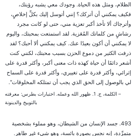
الظلام، ومثل هذه الحياة. وجودك معي يشبه رؤيتك،
فكيف يمكنني أن أتركك؟ إنني أتوسل إليك بكلِّ إخلاصٍ،
وأترجاك ألا تأخذ أكبر تعزية مني، حتى لو كانت مجرد
رشاشٍ من كلماتك المُعَزية. لقد استمتعت بمحبتك، واليوم
لا يمكنني أن أكون بعيدًا عنك. كيف يمكنني ألا أحبك؟ لقد
ذرفت الكثير من دموع الحزن بسبب محبتك، لكنني كنت
أشعر دائمًا أن حياة كهذه ذات معنى أكبر، وأكثر قدرة على
إثرائي، وأكثر قدرة على تغييري، وأكثر قدرة على السماح
لي بالوصول إلى الحق الذي يجب أن تمتلكه المخلوقات".
– الكلمة، ج. 1. ظهور الله وعمله. اختبارات بطرس: معرفته
بالتوبيخ والدينونة
493. جسد الإنسان من الشيطان، وهو مملوء بشخصية
متمرِّدة، إنه نجس بصورة بائسة، وهو شيء غير طاهر.