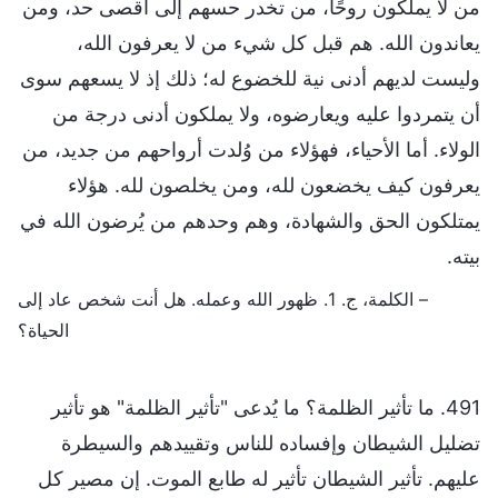
من لا يملكون روحًا، من تخدر حسهم إلى أقصى حد، ومن
يعاندون الله. هم قبل كل شيء من لا يعرفون الله،
وليست لديهم أدنى نية للخضوع له؛ ذلك إذ لا يسعهم سوى
أن يتمردوا عليه ويعارضوه، ولا يملكون أدنى درجة من
الولاء. أما الأحياء، فهؤلاء من وُلدت أرواحهم من جديد، من
يعرفون كيف يخضعون لله، ومن يخلصون لله. هؤلاء
يمتلكون الحق والشهادة، وهم وحدهم من يُرضون الله في
بيته.
– الكلمة، ج. 1. ظهور الله وعمله. هل أنت شخص عاد إلى
الحياة؟
491. ما تأثير الظلمة؟ ما يُدعى "تأثير الظلمة" هو تأثير
تضليل الشيطان وإفساده للناس وتقييدهم والسيطرة
عليهم. تأثير الشيطان تأثير له طابع الموت. إن مصير كل