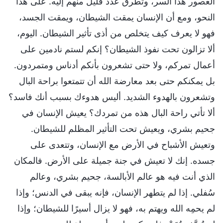
العصور هذا السر، وتطرق عدد قليل منهم إليه. على هذا
النحو، ومع أن الإنسان يمقت الشيطان، ويمقت الجسد،
فهو لا يعرف كيف يتخلص من أذى تأثير الشيطان. اليوم،
ألا تزالون تحت نفوذ الشيطان؟ إنكم لستم نادمين على
أعمال تمركم، ولا حتى تشعرون بأنكم أدناس ومتمردون.
بل يمكنكم حتى بعد معارضة الله أن تتمتعوا براحة البال
وتشعرون بالهدوء الشديد. أليس هدوءك بسبب أنك فاسد؟
ألا تأتي راحة البال هذه من تمردك؟ يعيش الإنسان في
جحيم بشري، ويعيش تحت التأثير المظلم للشيطان.
وتعيش الأشباح في الأرض مع الإنسان، وتتعدى على
جسده. إنك لا تعيش في جنة جميلة على الأرض. فالمكان
الذي أنت فيه هو عالم الأبالسة، جحيم بشري، وعالم
سُفلي. إذا لم يتطهر الإنسان، فإنه يبقى في الدنس؛ وإذا
لم يحمِه الله ويهتم به، فهو لا يزال أسيرًا للشيطان؛ وإذا