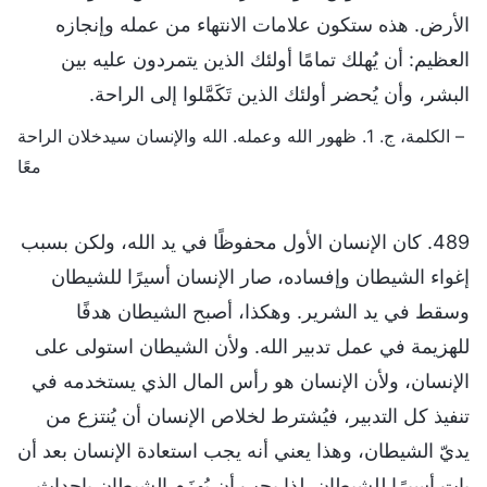
الأرض. هذه ستكون علامات الانتهاء من عمله وإنجازه
العظيم: أن يُهلك تمامًا أولئك الذين يتمردون عليه بين
البشر، وأن يُحضر أولئك الذين تَكَمَّلوا إلى الراحة.
– الكلمة، ج. 1. ظهور الله وعمله. الله والإنسان سيدخلان الراحة
معًا
489. كان الإنسان الأول محفوظًا في يد الله، ولكن بسبب
إغواء الشيطان وإفساده، صار الإنسان أسيرًا للشيطان
وسقط في يد الشرير. وهكذا، أصبح الشيطان هدفًا
للهزيمة في عمل تدبير الله. ولأن الشيطان استولى على
الإنسان، ولأن الإنسان هو رأس المال الذي يستخدمه في
تنفيذ كل التدبير، فيُشترط لخلاص الإنسان أن يُنتزع من
يديّ الشيطان، وهذا يعني أنه يجب استعادة الإنسان بعد أن
بات أسيرًا للشيطان. لذا يجب أن يُهزَم الشيطان بإحداث