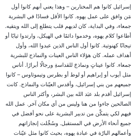
إسرائيل كانوا هم المختارين – وهذا يعني أنهم كانوا أول
مَن وافق على عمل يهوه. كانوا الأقل فسادًا في البشرية
جمعاء، وفي البداية، كان لديهم قلب يتطلع إلى الله ويتقيه.
أطاعوا كلام يهوه، وخدموا دائمًا في الهيكل، وارتدوا ثيابًا أو
تيجانًا كهنوتية. كانوا أول الناس الذين عبدوا الله، وأول
أهداف عمله. كان هؤلاء الناس العينات والنماذج للبشرية
جمعاء. كانوا عيناتٍ ونماذجَ للقداسةِ ورجالًا أبرارًا. أناس
مثل أيوب أو إبراهيم أو لوط أو بطرس وتيموثاوس – كانوا
جميعهم من بني إسرائيل، وأقدس العيّنات والنماذج. كانت
إسرائيل أقدم بلد عبَد الله بين البشر، وأكثر الناس
الصالحين جاءوا من هنا وليس من أي مكان آخر. عمل الله
فيهم لكي يتمكَّن من تدبير البشرية على نحو أفضل في
جميع أنحاء الأرض في المستقبل. وسُجِّلت إنجازاتهم
وأعمالهم البارّة في عبادة يهوه، بحيث كانوا مثل عيّنات