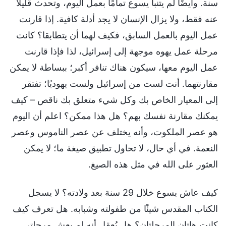
سنة. وأيضًا لم يتنبأ يسوع تمامًا بعمل اليوم، وتحدث قليلًا
عنه فقط، ولا يزال الإنسان لا يجد أدلة كافية. إذا قارنت
عمل اليوم بالعمل السابق، فكيف لهما أن يتطابقا؟ كانت
مرحلة عمل يهوه موجهة إلى إسرائيل، لذا فإذا قارنت
عمل اليوم معها، سيكون هناك تنافر أكبر؛ ببساطة لا يمكن
مقارنتهما. أنت لست من إسرائيل ولست يهوديًا؛ تفتقر
إلى المعيار الخاص بك وكل شيء متعلق بك ناقص – كيف
يمكنك مقارنة نفسك بهم؟ هل هذا ممكن؟ اعلم أن اليوم
هو عصر الملكوت، وأنه يختلف عن عصر الناموس وعصر
النعمة. في أي حال، لا تحاول تطبيق صيغة ما؛ لا يمكن
العثور على الله في مثل هذه الصيغ.
كيف عاش يسوع خلال 29 سنة بعد ولادته؟ لا يسجل
الكتاب المقدس شيئًا من طفولته وشبابه. هل تعرف كيف
كانت هاتان المرحلتان؟ هل يُعقل أنه لم يعِش مرحلتي