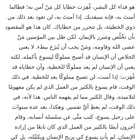
هو فداء كل البشر، غُفِرَت خطايا كل مَنْ آمن به؛ فطالما
آمنتَ به، فإنه سيفديك. إذا آمنتَ به، لن تعود بعد ذلك من
ذوي الخطيئة، بل تتحرر من خطاياك. كان هذا هو المقصود
بأن تخْلُص وتتبرر بالإيمان. لكن ظل بين المؤمنين مَنْ
عصى الله وقاومه، ومَنْ يجب أن يُنزَع ببطء. لا يعني
الخلاص أن الإنسان قد أصبح مملوكًا ليسوع بأكمله، لكنه
يعني أن الإنسان لم يعد مملوكًا للخطية، وأن خطاياه قد
غُفِرَت: إذا آمنت، لن تصبح مملوكًا بعد للخطية. في ذلك
الوقت، قام يسوع بالكثير من العمل الذي لم يكن مفهومًا
لتلاميذه، وقال الكثير مما لم يفهمه الناس. هذا لأنه، في
ذلك الوقت، لم يعطِ أيَّ تفسير. وهكذا، بعد عدة سنوات
على رحيل يسوع، كتب متَّى عن سلسلة أنسابه، وقام
آخرون أيضًا بالكثير من العمل الذي كان نابعًا من إرادة
الإنسان. لم يأتِ يسوع كي يربح الإنسان ويكمِّله، بل كي