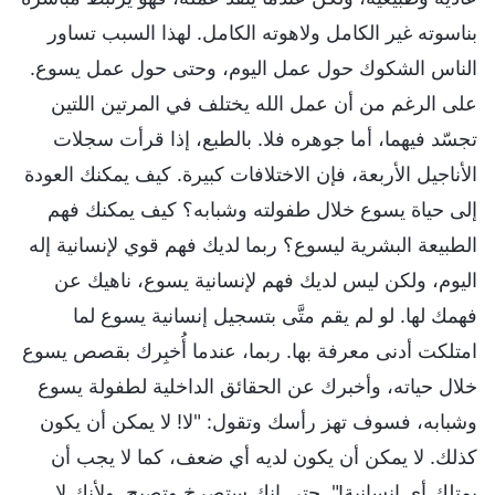
بناسوته غير الكامل ولاهوته الكامل. لهذا السبب تساور
الناس الشكوك حول عمل اليوم، وحتى حول عمل يسوع.
على الرغم من أن عمل الله يختلف في المرتين اللتين
تجسّد فيهما، أما جوهره فلا. بالطبع، إذا قرأت سجلات
الأناجيل الأربعة، فإن الاختلافات كبيرة. كيف يمكنك العودة
إلى حياة يسوع خلال طفولته وشبابه؟ كيف يمكنك فهم
الطبيعة البشرية ليسوع؟ ربما لديك فهم قوي لإنسانية إله
اليوم، ولكن ليس لديك فهم لإنسانية يسوع، ناهيك عن
فهمك لها. لو لم يقم متَّى بتسجيل إنسانية يسوع لما
امتلكت أدنى معرفة بها. ربما، عندما أُخبِرك بقصص يسوع
خلال حياته، وأخبرك عن الحقائق الداخلية لطفولة يسوع
وشبابه، فسوف تهز رأسك وتقول: "لا! لا يمكن أن يكون
كذلك. لا يمكن أن يكون لديه أي ضعف، كما لا يجب أن
يمتلك أي إنسانية!". حتى إنك ستصرخ وتصيح. ولأنك لا