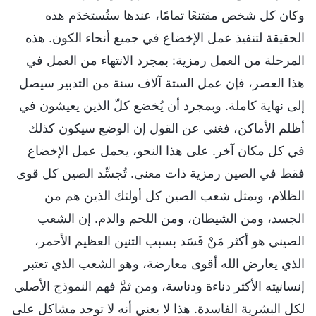
وكان كل شخص مقتنعًا تمامًا، عندها ستُستخدَم هذه
الحقيقة لتنفيذ عمل الإخضاع في جميع أنحاء الكون. هذه
المرحلة من العمل رمزية: بمجرد الانتهاء من العمل في
هذا العصر، فإن عمل الستة آلاف سنة من التدبير سيصل
إلى نهاية كاملة. وبمجرد أن يُخضع كلّ الذين يعيشون في
أظلم الأماكن، فغني عن القول إن الوضع سيكون كذلك
في كل مكان آخر. على هذا النحو، يحمل عمل الإخضاع
فقط في الصين رمزية ذات معنى. تُجسِّد الصين كل قوى
الظلام، ويمثل شعب الصين كل أولئك الذين هم من
الجسد، ومن الشيطان، ومن اللحم والدم. إن الشعب
الصيني هو أكثر مَنْ فَسَد بسبب التنين العظيم الأحمر،
الذي يعارض الله أقوى معارضة، وهو الشعب الذي تعتبر
إنسانيته الأكثر دناءة ودناسة، ومن ثمَّ فهم النموذج الأصلي
لكل البشرية الفاسدة. هذا لا يعني أنه لا توجد مشاكل على