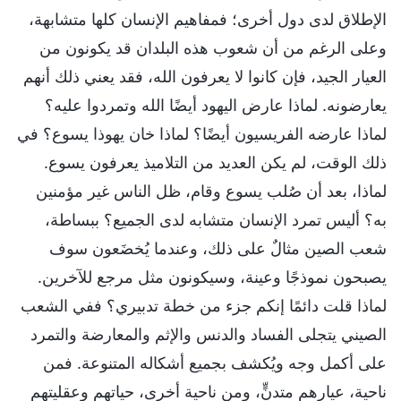
الإطلاق لدى دول أخرى؛ فمفاهيم الإنسان كلها متشابهة،
وعلى الرغم من أن شعوب هذه البلدان قد يكونون من
العيار الجيد، فإن كانوا لا يعرفون الله، فقد يعني ذلك أنهم
يعارضونه. لماذا عارض اليهود أيضًا الله وتمردوا عليه؟
لماذا عارضه الفريسيون أيضًا؟ لماذا خان يهوذا يسوع؟ في
ذلك الوقت، لم يكن العديد من التلاميذ يعرفون يسوع.
لماذا، بعد أن صُلب يسوع وقام، ظل الناس غير مؤمنين
به؟ أليس تمرد الإنسان متشابه لدى الجميع؟ ببساطة،
شعب الصين مثالٌ على ذلك، وعندما يُخضَعون سوف
يصبحون نموذجًا وعينة، وسيكونون مثل مرجع للآخرين.
لماذا قلت دائمًا إنكم جزء من خطة تدبيري؟ ففي الشعب
الصيني يتجلى الفساد والدنس والإثم والمعارضة والتمرد
على أكمل وجه ويُكشف بجميع أشكاله المتنوعة. فمن
ناحية، عيارهم متدنٍّ، ومن ناحية أخرى، حياتهم وعقليتهم