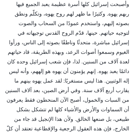
وأصبحت إسرائيل كلها أسرة عظيمة يعبد الجميع فيها
ربهم يهوه. وكثيرًا ما ظهر لهم روح يهوه، وتكلّم ونطق
بصوته إليهم، واستخدم عمودًا من السحاب والصوت
لتوجيه حياتهم. حينها، قدّم الروح القدس توجيهاته في
إسرائيل مباشرة، متحدثًا وناطقًا بصوته إلى الناس، ورأوا
الغيوم وسمعوا أصوات الرعد، وبهذه الطريقة، قاد حياتهم
لعدة آلاف من السنين. لذا، فإن شعب إسرائيل وحده كان
دائمًا يعبد يهوه. إنهم يؤمنون أن يهوه هو إلههم، وأنه ليس
إله الوثنيين. هذا ليس مستغربًا: لقد عمل يهوه بينهم ما
يقارب أربع آلاف سنة. وفي أرض الصين، بعد آلاف السنين
من السبات والخمول، أصبح الآن المنحطون فقط يعرفون
أن السماوات والأرض والأشياء كلها لم تتشكل بشكل
طبيعي، بل صنعها الخالق. ولأن هذا الإنجيل قد جاء من
الخارج، فإن هذه العقول الرجعية والإقطاعية تعتقد أن كلّ