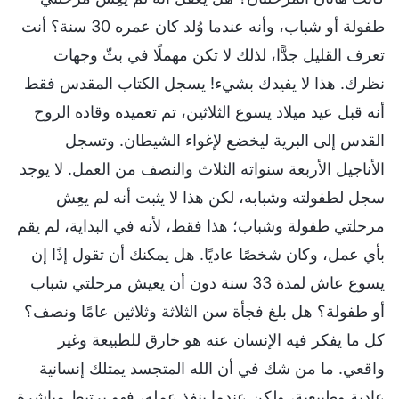
طفولة أو شباب، وأنه عندما وُلد كان عمره 30 سنة؟ أنت
تعرف القليل جدًّا، لذلك لا تكن مهملًا في بثّ وجهات
نظرك. هذا لا يفيدك بشيء! يسجل الكتاب المقدس فقط
أنه قبل عيد ميلاد يسوع الثلاثين، تم تعميده وقاده الروح
القدس إلى البرية ليخضع لإغواء الشيطان. وتسجل
الأناجيل الأربعة سنواته الثلاث والنصف من العمل. لا يوجد
سجل لطفولته وشبابه، لكن هذا لا يثبت أنه لم يعِش
مرحلتي طفولة وشباب؛ هذا فقط، لأنه في البداية، لم يقم
بأي عمل، وكان شخصًا عاديًا. هل يمكنك أن تقول إذًا إن
يسوع عاش لمدة 33 سنة دون أن يعيش مرحلتي شباب
أو طفولة؟ هل بلغ فجأة سن الثلاثة وثلاثين عامًا ونصف؟
كل ما يفكر فيه الإنسان عنه هو خارق للطبيعة وغير
واقعي. ما من شك في أن الله المتجسد يمتلك إنسانية
عادية وطبيعية، ولكن عندما ينفذ عمله، فهو يرتبط مباشرة