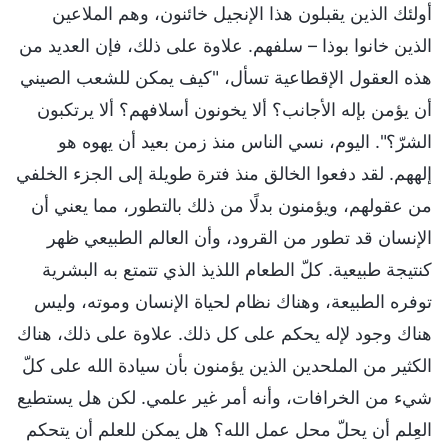
أولئك الذين يقبلون هذا الإنجيل خائنون، وهم الملاعين
الذين خانوا بوذا – سلفهم. علاوة على ذلك، فإن العديد من
هذه العقول الإقطاعية تسأل، "كيف يمكن للشعب الصيني
أن يؤمن بإله الأجانب؟ ألا يخونون أسلافهم؟ ألا يرتكبون
الشرّ؟". اليوم، نسي الناس منذ زمن بعيد أن يهوه هو
إلههم. لقد دفعوا الخالق منذ فترة طويلة إلى الجزء الخلفي
من عقولهم، ويؤمنون بدلًا من ذلك بالتطور، مما يعني أن
الإنسان قد تطور من القرود، وأن العالم الطبيعي ظهر
كنتيجة طبيعية. كلّ الطعام اللذيذ الذي تتمتع به البشرية
توفره الطبيعة، وهناك نظام لحياة الإنسان وموته، وليس
هناك وجود لإله يحكم على كل ذلك. علاوة على ذلك، هناك
الكثير من الملحدين الذين يؤمنون بأن سيادة الله على كلّ
شيء من الخرافات، وأنه أمر غير علمي. لكن هل يستطيع
العِلم أن يحلّ محل عمل الله؟ هل يمكن للعلم أن يتحكم