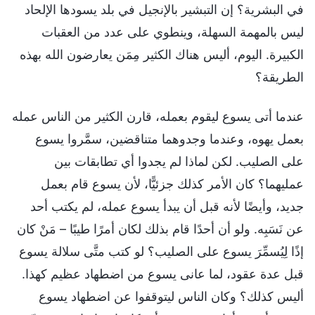
في البشرية؟ إن التبشير بالإنجيل في بلد يسودها الإلحاد
ليس بالمهمة السهلة، وينطوي على عدد من العقبات
الكبيرة. اليوم، أليس هناك الكثير مِمَن يعارضون الله بهذه
الطريقة؟
عندما أتى يسوع ليقوم بعمله، قارن الكثير من الناس عمله
بعمل يهوه، وعندما وجدوهما متناقضين، سمَّروا يسوع
على الصليب. لكن لماذا لم يجدوا أي تطابقات بين
عمليهما؟ كان الأمر كذلك جزئيًّا، لأن يسوع قام بعمل
جديد، وأيضًا لأنه قبل أن يبدأ يسوع عمله، لم يكتب أحد
عن نَسَبِه. ولو أن أحدًا قام بذلك لكان أمرًا طيبًا – مَنْ كان
إذًا لِيُسمِّرَ يسوع على الصليب؟ لو كتب متَّى سلالة يسوع
قبل عدة عقود، لما عانى يسوع من اضطهاد عظيم كهذا.
أليس كذلك؟ وكان الناس ليتوقفوا عن اضطهاد يسوع