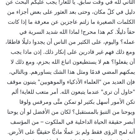
الثاني لله في وقت سابق. يا للعار! يجب عليكم البحث عن
دليل في كلّ مكان، وحتى بعد العثور على بعض أجزاء من
الكلمات الصغيرة ما زلتم عاجزين عن معرفة ما إذا كانت
حقاً دليلًا. كم هذا محرج! لماذا الله شديد السرية في
عمله؟ واليوم، على الكثير من الناس أن يجدوا دليلًا قاطعًا،
ومع ذلك فهم غير قادرين على إنكار ذلك. إذن ماذا يجب
أن يفعلوا؟ هم لا يستطيعون اتباع الله بحزم، ومع ذلك لا
يمكنهم المضي قدمًا ومثل هذا الشك يساورهم. وبالتالي،
فإن العديد من "العلماء الأذكياء والموهوبين" يتبنون موقف
"حاول أن ترى" عندما يتبعون الله. أمر متعب للغاية! ألم
تكن الأمور أسهل بكثير لو تمكن متَّى ومرقس ولوقا
ويوحنا من التنبؤ بالمستقبل؟ لكان من الأفضل لو أن يوحنا
أبصر حقيقة الحياة الداخلية في الملكوت – من المؤسف
أنه لمح الرؤى فقط ولم يرَ عملًا ماديًّا حقيقيًّا على الأرض.